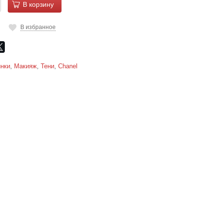
В корзину
В избранное
нки
,
Макияж
,
Тени
,
Сhanеl