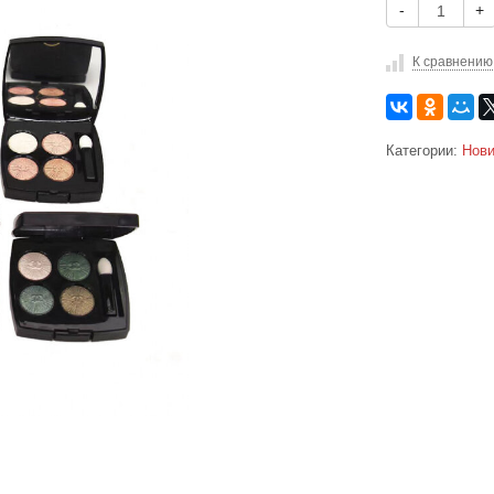
-
+
К сравнению
Категории:
Нови