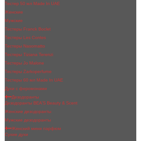
Тестер 50 мл Made In UAE
Женские
Мужские
Тестеры Franck Boclet
Тестеры Les Contes
Тестеры Nasomatto
Тестеры Tiziana Terenzi
Тестеры Jо Malоnе
Тестеры Zarkoperfume
Тестеры 60 мл Made In UAE
Духи с феромонами
Дезодоранты
Дезодоранты BEA'S Beauty & Scent
Женские дезодоранты
Мужские дезодоранты
Женский мини парфюм
Сухие духи