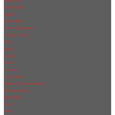
Hugo Boss
Issey Miyake
Jaguar
James Bond
Jean Paul Gaultier
Joaquin Сortes
Kilian
Kenzo
Lacoste
Lanvin
Le Labo
Louis Vuitton
Maison Francis Kurkdjian
Mercedes-Benz
Mont Blanc
M.А.C.
Mexx