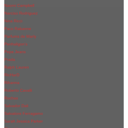
Naomi Campbell
Narciso Rodriguez
Nina Ricci
Paco Rabanne
Parfums de Marly
Penhaligon's
Pepe Jeans
Prada
Ralph Lauren
RicHarD
Rihanna
Roberto Cavalli
Rochas
Salvador Dali
Salvatore Ferragamo
Sarah Jessica Parker