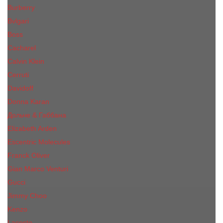
Burberry
Bvlgari
Boss
Cacharel
Calvin Klein
Cerruti
Davidoff
Donna Karan
Дольче & Габбана
Elizabeth Arden
Escentric Molecules
Franck Oliver
Gian Marco Venturi
Gucci
Jimmy Choo
Kenzo
Lacoste