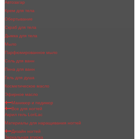
Автозагар
Крем для тела
Обертывание
Скраб для тела
Дымка для тела
Мыло
Парфюмированное мыло
Соль для ванн
Пена для ванн
Гель для душа
Косметическое масло
Эфирное масло
Маникюр и педикюр
Все для ногтей
Акрил гель LoriLac
Материалы для наращивания ногтей
Дизайн ногтей
Зеркальная втирка