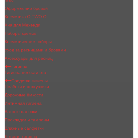
MaC
Оформление бровей
Косметика O.TWO.O
Хна для Мехенди
Наборы кремов
Косметические наборы
Уход за ресницами и бровями
Аксессуары для ресниц
Гигиена
Гигиена полости рта
Средства гигиены
Пелёнки и подгузники
Дорожные ёмкости
Интимная гигиена
Ватные палочки
Прокладки и тампоны
Влажные салфетки
Детская гигиена