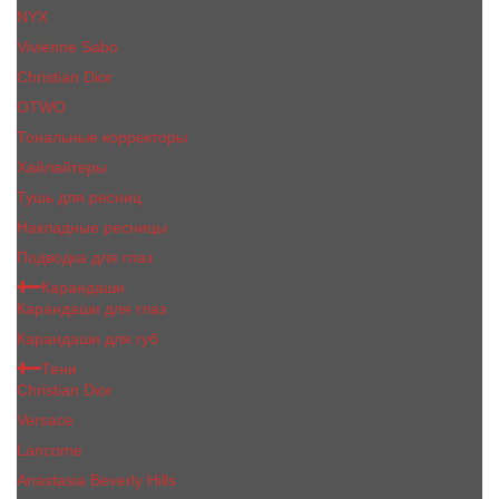
NYX
Vivienne Sabo
Сhristiаn Diоr
OTWO
Тональные корректоры
Хайлайтеры
Тушь для ресниц
Накладные ресницы
Подводка для глаз
Карандаши
Карандаши для глаз
Карандаши для губ
Тени
Christian Dior
Versace
Lancome
Anastasia Beverly Hills