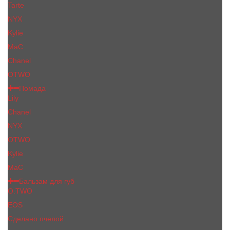
Tarte
NYX
Kylie
MaC
Сhanеl
OTWO
Помада
Lily
Chanel
NYX
OTWO
Kylie
МаС
Бальзам для губ
O.TWO
EOS
Сделано пчелой