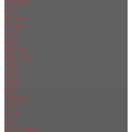
Armand Basi
Azzaro
Baldessarini
Bond № 9
Burberry
Bvlgari
Calvin Klein
Carolina Herrera
Cartier
Cerruti
Сliniquе
Chanel
Christian Dior
Creed
Davidoff
Diesel
Дольче & Габбана