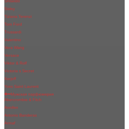
Shiseido
Sisley
Tiziana Terenzi
Tom Ford
Trussardi
Valentino
Vera Wang
Versace
Viktor & Rolf
Victoria s Secret
Xerjoff
Yves Saint Laurent
Мужская парфюмерия
Abercrombie & Fitch
Annifen
Antonio Banderas
Armaf