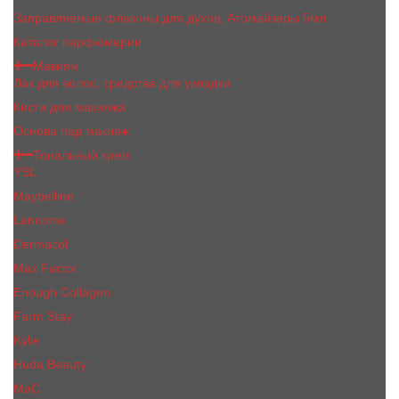
Заправляемые флаконы для духов, Атомайзеры 5мл
Каталог парфюмерии
Макияж
Лак для волос, средства для укладки
Кисти для макияжа
Основа под макияж
Тональный крем
YSL
Maybelline
Lancome
Dermacol
Max Factor
Enough Collagen
Farm Stay
Kylie
Huda Beauty
МаС