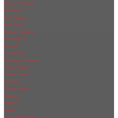
Narciso Rodriguez
Nasomatto
Paco Rabanne
Paris Hilton
Parfums de Marly
Penhaligon​'s
RicHarD
Salvador Dali
Salvatore Ferragamo
Sergio Tacchini
Tiziana Terenzi
Tom Ford
Tommy Hilfiger
Valentino
Versace
Xerjoff
Yves Saint Laurent