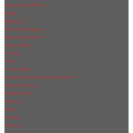
Donna Karan (DKNY)
Dunhill
Eisenberg
Ermenegildo Zegna
Escentric Molecules
Еsteе Lаudеr
Ex Nihilo
Fendi
Franck Olivier
Gerald Ghislain Histoires de Parfums
Gianfranco Ferre
Giorgio Armani
Givenchy
Gucci
Guerlain
Hermes