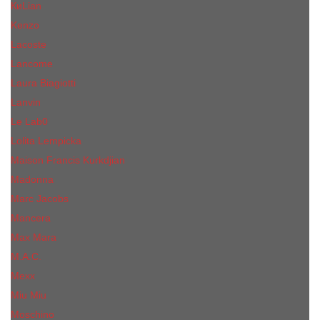
КиLian
Kenzo
Lacoste
Lancome
Laura Biagiotti
Lanvin
Lе Lab0
Lolita Lempicka
Maison Francis Kurkdjian
Madonna
Marc Jacobs
Mancera
Max Mara
M.А.C.
Mexx
Miu Miu
Mоsсhino