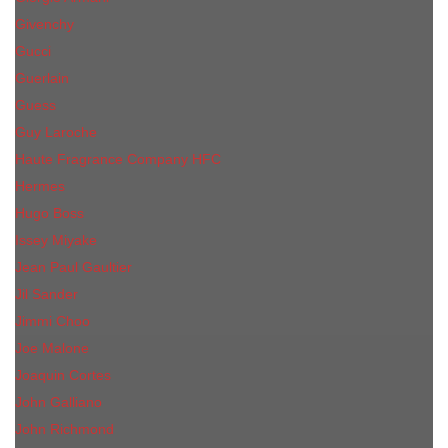
Givenchy
Gucci
Guerlain
Guess
Guy Laroche
Haute Fragrance Company HFC
Hermes
Hugo Boss
Issey Miyake
Jean Paul Gaultier
Jil Sander
Jimmi Choo
Jое Malоnе
Joaquin Cortes
John Galliano
John Richmond