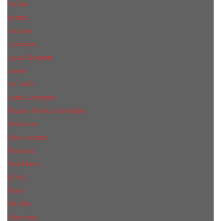
КиLian
Kenzo
Lacoste
Lancome
Laura Biagiotti
Lanvin
Lе Lab0
Lolita Lempicka
Maison Francis Kurkdjian
Madonna
Marc Jacobs
Mancera
Max Mara
M.А.C.
Mexx
Miu Miu
Mоsсhino