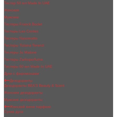
Тестер 50 мл Made In UAE
Женские
Мужские
Тестеры Franck Boclet
Тестеры Les Contes
Тестеры Nasomatto
Тестеры Tiziana Terenzi
Тестеры Jо Malоnе
Тестеры Zarkoperfume
Тестеры 60 мл Made In UAE
Духи с феромонами
Дезодоранты
Дезодоранты BEA'S Beauty & Scent
Женские дезодоранты
Мужские дезодоранты
Женский мини парфюм
Сухие духи