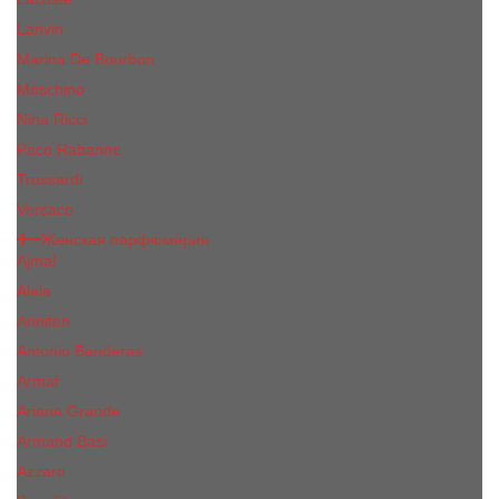
Lanvin
Marina De Bourbon
Moschino
Nina Ricci
Paco Rabanne
Trussardi
Versace
Женская парфюмерия
Ajmal
Alaia
Annifen
Antonio Banderas
Armaf
Ariana Grande
Armand Basi
Azzaro