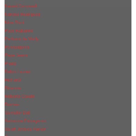
Naomi Campbell
Narciso Rodriguez
Nina Ricci
Paco Rabanne
Parfums de Marly
Penhaligon's
Pepe Jeans
Prada
Ralph Lauren
RicHarD
Rihanna
Roberto Cavalli
Rochas
Salvador Dali
Salvatore Ferragamo
Sarah Jessica Parker