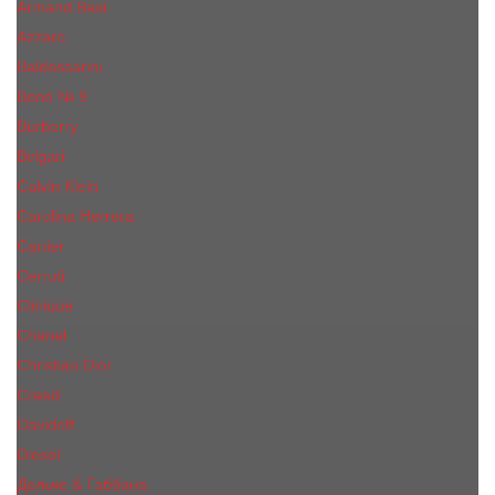
Armand Basi
Azzaro
Baldessarini
Bond № 9
Burberry
Bvlgari
Calvin Klein
Carolina Herrera
Cartier
Cerruti
Сliniquе
Chanel
Christian Dior
Creed
Davidoff
Diesel
Дольче & Габбана