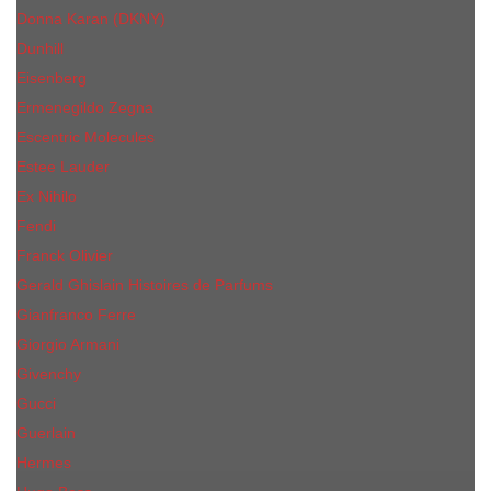
Donna Karan (DKNY)
Dunhill
Eisenberg
Ermenegildo Zegna
Escentric Molecules
Еsteе Lаudеr
Ex Nihilo
Fendi
Franck Olivier
Gerald Ghislain Histoires de Parfums
Gianfranco Ferre
Giorgio Armani
Givenchy
Gucci
Guerlain
Hermes