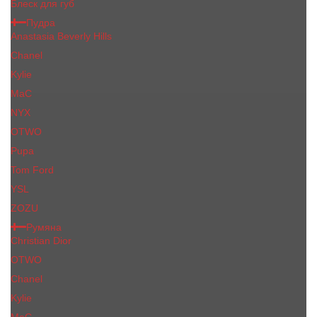
Блеск для губ
Пудра
Anastasia Beverly Hills
Chanel
Kylie
MaC
NYX
OTWO
Pupa
Tom Ford
YSL
ZOZU
Румяна
Christian Dior
OTWO
Сhanеl
Kylie