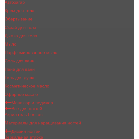
Автозагар
Крем для тела
Обертывание
Скраб для тела
Дымка для тела
Мыло
Парфюмированное мыло
Соль для ванн
Пена для ванн
Гель для душа
Косметическое масло
Эфирное масло
Маникюр и педикюр
Все для ногтей
Акрил гель LoriLac
Материалы для наращивания ногтей
Дизайн ногтей
Зеркальная втирка