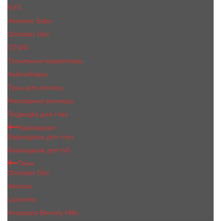
NYX
Vivienne Sabo
Сhristiаn Diоr
OTWO
Тональные корректоры
Хайлайтеры
Тушь для ресниц
Накладные ресницы
Подводка для глаз
Карандаши
Карандаши для глаз
Карандаши для губ
Тени
Christian Dior
Versace
Lancome
Anastasia Beverly Hills