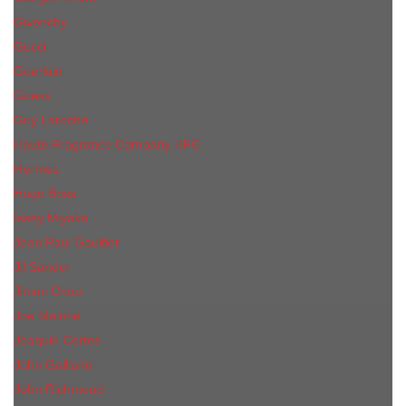
Givenchy
Gucci
Guerlain
Guess
Guy Laroche
Haute Fragrance Company HFC
Hermes
Hugo Boss
Issey Miyake
Jean Paul Gaultier
Jil Sander
Jimmi Choo
Jое Malоnе
Joaquin Cortes
John Galliano
John Richmond