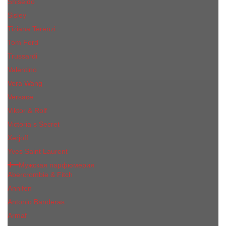
Shiseido
Sisley
Tiziana Terenzi
Tom Ford
Trussardi
Valentino
Vera Wang
Versace
Viktor & Rolf
Victoria s Secret
Xerjoff
Yves Saint Laurent
Мужская парфюмерия
Abercrombie & Fitch
Annifen
Antonio Banderas
Armaf