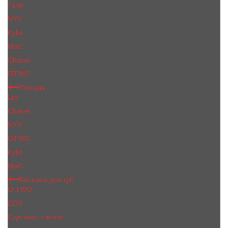
Tarte
NYX
Kylie
MaC
Сhanеl
OTWO
Помада
Lily
Chanel
NYX
OTWO
Kylie
МаС
Бальзам для губ
O.TWO
EOS
Сделано пчелой