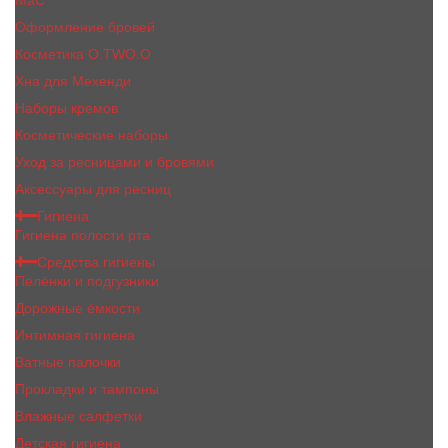
MaC
Оформление бровей
Косметика O.TWO.O
Хна для Мехенди
Наборы кремов
Косметические наборы
Уход за ресницами и бровями
Аксессуары для ресниц
Гигиена
Гигиена полости рта
Средства гигиены
Пелёнки и подгузники
Дорожные ёмкости
Интимная гигиена
Ватные палочки
Прокладки и тампоны
Влажные салфетки
Детская гигиена