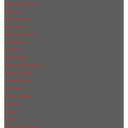
Narciso Rodriguez
Nasomatto
Paco Rabanne
Paris Hilton
Parfums de Marly
Penhaligon​'s
RicHarD
Salvador Dali
Salvatore Ferragamo
Sergio Tacchini
Tiziana Terenzi
Tom Ford
Tommy Hilfiger
Valentino
Versace
Xerjoff
Yves Saint Laurent