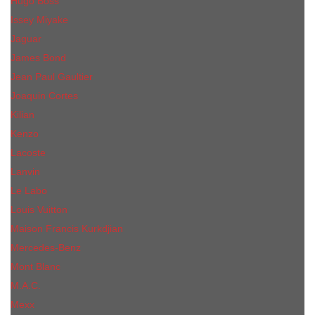
Hugo Boss
Issey Miyake
Jaguar
James Bond
Jean Paul Gaultier
Joaquin Сortes
Kilian
Kenzo
Lacoste
Lanvin
Le Labo
Louis Vuitton
Maison Francis Kurkdjian
Mercedes-Benz
Mont Blanc
M.А.C.
Mexx