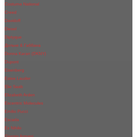
Costume National
Creed
Davidoff
Diesel
Diptyque
Дольче & Габбана
Donna Karan (DKNY)
Dupont
Eisenberg
Еsteе Lаudеr
Elie Saab
Elizabeth Arden
Escentric Molecules
Emilio Pucci
Escada
Ex Nihilo
Giorgio Armani