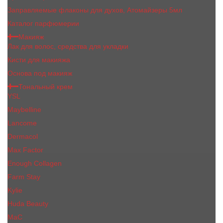
Заправляемые флаконы для духов, Атомайзеры 5мл
Каталог парфюмерии
Макияж
Лак для волос, средства для укладки
Кисти для макияжа
Основа под макияж
Тональный крем
YSL
Maybelline
Lancome
Dermacol
Max Factor
Enough Collagen
Farm Stay
Kylie
Huda Beauty
МаС