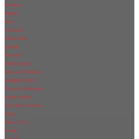
Burberry
Bvlgari
Boss
Cacharel
Calvin Klein
Cerruti
Davidoff
Donna Karan
Дольче & Габбана
Elizabeth Arden
Escentric Molecules
Franck Oliver
Gian Marco Venturi
Gucci
Jimmy Choo
Kenzo
Lacoste