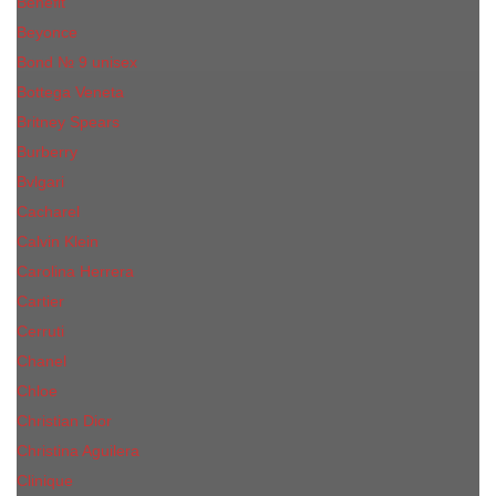
Benefit
Beyonce
Bond № 9 unisex
Bottega Veneta
Britney Spears
Burberry
Bvlgari
Cacharel
Calvin Klein
Carolina Herrera
Cartier
Cerruti
Сhanеl
Chloe
Christian Dior
Christina Aguilera
Сliniquе