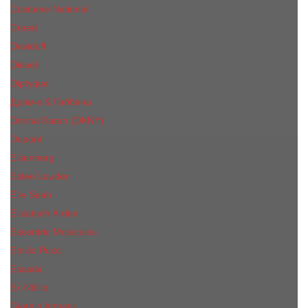
Costume National
Creed
Davidoff
Diesel
Diptyque
Дольче & Габбана
Donna Karan (DKNY)
Dupont
Eisenberg
Еsteе Lаudеr
Elie Saab
Elizabeth Arden
Escentric Molecules
Emilio Pucci
Escada
Ex Nihilo
Giorgio Armani