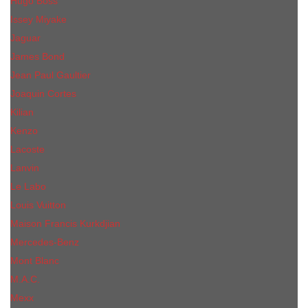
Hugo Boss
Issey Miyake
Jaguar
James Bond
Jean Paul Gaultier
Joaquin Сortes
Kilian
Kenzo
Lacoste
Lanvin
Le Labo
Louis Vuitton
Maison Francis Kurkdjian
Mercedes-Benz
Mont Blanc
M.А.C.
Mexx