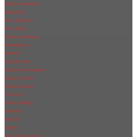
Narciso Rodriguez
Nasomatto
Paco Rabanne
Paris Hilton
Parfums de Marly
Penhaligon​'s
RicHarD
Salvador Dali
Salvatore Ferragamo
Sergio Tacchini
Tiziana Terenzi
Tom Ford
Tommy Hilfiger
Valentino
Versace
Xerjoff
Yves Saint Laurent