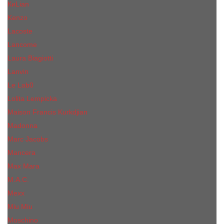
КиLian
Kenzo
Lacoste
Lancome
Laura Biagiotti
Lanvin
Lе Lab0
Lolita Lempicka
Maison Francis Kurkdjian
Madonna
Marc Jacobs
Mancera
Max Mara
M.А.C.
Mexx
Miu Miu
Mоsсhino