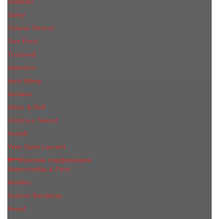
Shiseido
Sisley
Tiziana Terenzi
Tom Ford
Trussardi
Valentino
Vera Wang
Versace
Viktor & Rolf
Victoria s Secret
Xerjoff
Yves Saint Laurent
Мужская парфюмерия
Abercrombie & Fitch
Annifen
Antonio Banderas
Armaf