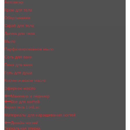
Автозагар
Крем для тела
Обертывание
Скраб для тела
Дымка для тела
Мыло
Парфюмированное мыло
Соль для ванн
Пена для ванн
Гель для душа
Косметическое масло
Эфирное масло
Маникюр и педикюр
Все для ногтей
Акрил гель LoriLac
Материалы для наращивания ногтей
Дизайн ногтей
Зеркальная втирка