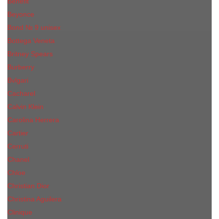
Benefit
Beyonce
Bond № 9 unisex
Bottega Veneta
Britney Spears
Burberry
Bvlgari
Cacharel
Calvin Klein
Carolina Herrera
Cartier
Cerruti
Сhanеl
Chloe
Christian Dior
Christina Aguilera
Сliniquе