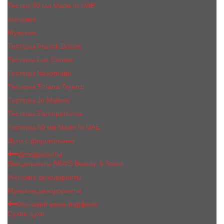
Тестер 50 мл Made In UAE
Женские
Мужские
Тестеры Franck Boclet
Тестеры Les Contes
Тестеры Nasomatto
Тестеры Tiziana Terenzi
Тестеры Jо Malоnе
Тестеры Zarkoperfume
Тестеры 60 мл Made In UAE
Духи с феромонами
Дезодоранты
Дезодоранты BEA'S Beauty & Scent
Женские дезодоранты
Мужские дезодоранты
Женский мини парфюм
Сухие духи