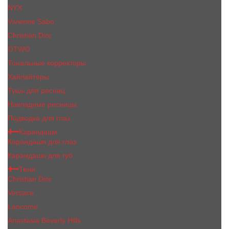
NYX
Vivienne Sabo
Сhristiаn Diоr
OTWO
Тональные корректоры
Хайлайтеры
Тушь для ресниц
Накладные ресницы
Подводка для глаз
Карандаши
Карандаши для глаз
Карандаши для губ
Тени
Christian Dior
Versace
Lancome
Anastasia Beverly Hills