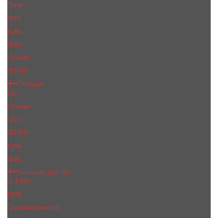
Tarte
NYX
Kylie
MaC
Сhanеl
OTWO
Помада
Lily
Chanel
NYX
OTWO
Kylie
МаС
Бальзам для губ
O.TWO
EOS
Сделано пчелой