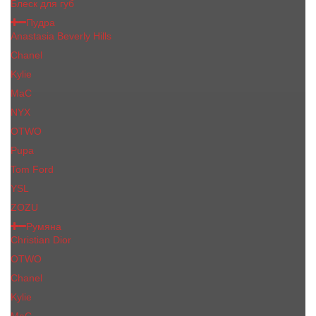
Блеск для губ
Пудра
Anastasia Beverly Hills
Chanel
Kylie
MaC
NYX
OTWO
Pupa
Tom Ford
YSL
ZOZU
Румяна
Christian Dior
OTWO
Сhanеl
Kylie