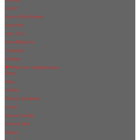
Lanvin
Marina De Bourbon
Moschino
Nina Ricci
Paco Rabanne
Trussardi
Versace
Женская парфюмерия
Ajmal
Alaia
Annifen
Antonio Banderas
Armaf
Ariana Grande
Armand Basi
Azzaro