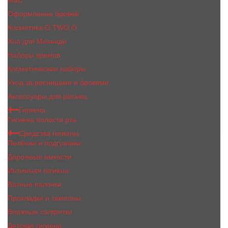
MaC
Оформление бровей
Косметика O.TWO.O
Хна для Мехенди
Наборы кремов
Косметические наборы
Уход за ресницами и бровями
Аксессуары для ресниц
Гигиена
Гигиена полости рта
Средства гигиены
Пелёнки и подгузники
Дорожные ёмкости
Интимная гигиена
Ватные палочки
Прокладки и тампоны
Влажные салфетки
Детская гигиена