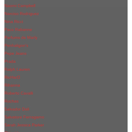
Naomi Campbell
Narciso Rodriguez
Nina Ricci
Paco Rabanne
Parfums de Marly
Penhaligon's
Pepe Jeans
Prada
Ralph Lauren
RicHarD
Rihanna
Roberto Cavalli
Rochas
Salvador Dali
Salvatore Ferragamo
Sarah Jessica Parker