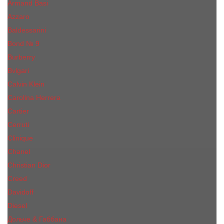
Armand Basi
Azzaro
Baldessarini
Bond № 9
Burberry
Bvlgari
Calvin Klein
Carolina Herrera
Cartier
Cerruti
Сliniquе
Chanel
Christian Dior
Creed
Davidoff
Diesel
Дольче & Габбана