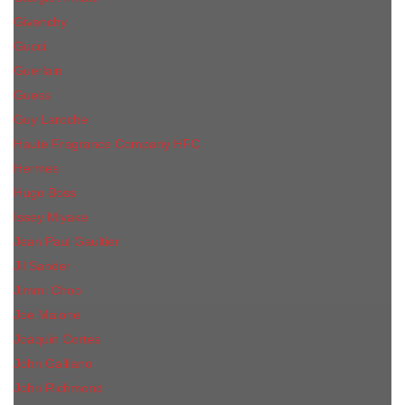
Givenchy
Gucci
Guerlain
Guess
Guy Laroche
Haute Fragrance Company HFC
Hermes
Hugo Boss
Issey Miyake
Jean Paul Gaultier
Jil Sander
Jimmi Choo
Jое Malоnе
Joaquin Cortes
John Galliano
John Richmond