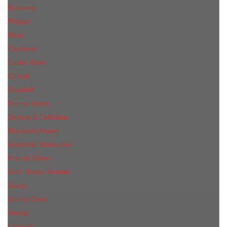
Burberry
Bvlgari
Boss
Cacharel
Calvin Klein
Cerruti
Davidoff
Donna Karan
Дольче & Габбана
Elizabeth Arden
Escentric Molecules
Franck Oliver
Gian Marco Venturi
Gucci
Jimmy Choo
Kenzo
Lacoste