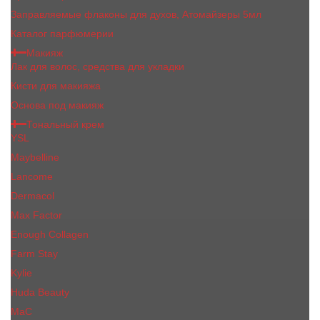
Заправляемые флаконы для духов, Атомайзеры 5мл
Каталог парфюмерии
Макияж
Лак для волос, средства для укладки
Кисти для макияжа
Основа под макияж
Тональный крем
YSL
Maybelline
Lancome
Dermacol
Max Factor
Enough Collagen
Farm Stay
Kylie
Huda Beauty
МаС