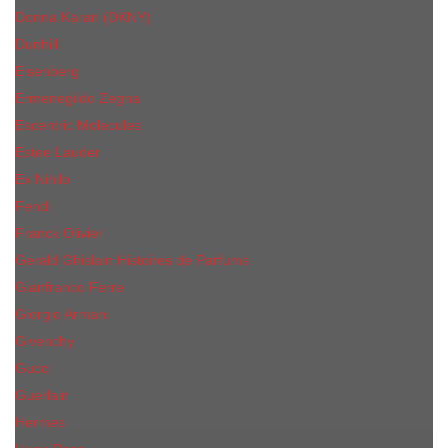
Donna Karan (DKNY)
Dunhill
Eisenberg
Ermenegildo Zegna
Escentric Molecules
Еsteе Lаudеr
Ex Nihilo
Fendi
Franck Olivier
Gerald Ghislain Histoires de Parfums
Gianfranco Ferre
Giorgio Armani
Givenchy
Gucci
Guerlain
Hermes