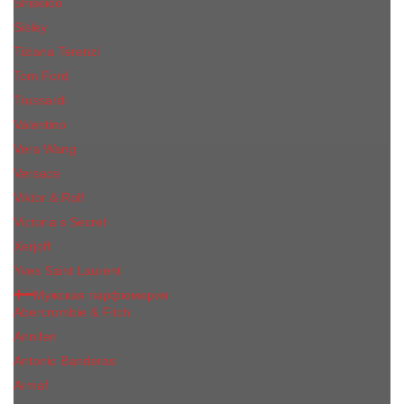
Shiseido
Sisley
Tiziana Terenzi
Tom Ford
Trussardi
Valentino
Vera Wang
Versace
Viktor & Rolf
Victoria s Secret
Xerjoff
Yves Saint Laurent
Мужская парфюмерия
Abercrombie & Fitch
Annifen
Antonio Banderas
Armaf