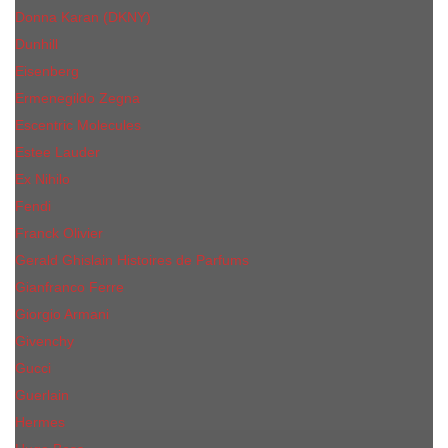
Donna Karan (DKNY)
Dunhill
Eisenberg
Ermenegildo Zegna
Escentric Molecules
Еsteе Lаudеr
Ex Nihilo
Fendi
Franck Olivier
Gerald Ghislain Histoires de Parfums
Gianfranco Ferre
Giorgio Armani
Givenchy
Gucci
Guerlain
Hermes