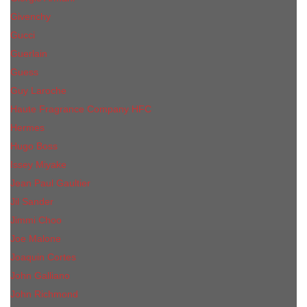
Givenchy
Gucci
Guerlain
Guess
Guy Laroche
Haute Fragrance Company HFC
Hermes
Hugo Boss
Issey Miyake
Jean Paul Gaultier
Jil Sander
Jimmi Choo
Jое Malоnе
Joaquin Cortes
John Galliano
John Richmond