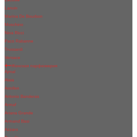
Lanvin
Marina De Bourbon
Moschino
Nina Ricci
Paco Rabanne
Trussardi
Versace
Женская парфюмерия
Ajmal
Alaia
Annifen
Antonio Banderas
Armaf
Ariana Grande
Armand Basi
Azzaro