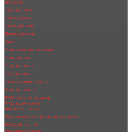
Автозагар
Крем для тела
Обертывание
Скраб для тела
Дымка для тела
Мыло
Парфюмированное мыло
Соль для ванн
Пена для ванн
Гель для душа
Косметическое масло
Эфирное масло
Маникюр и педикюр
Все для ногтей
Акрил гель LoriLac
Материалы для наращивания ногтей
Дизайн ногтей
Зеркальная втирка