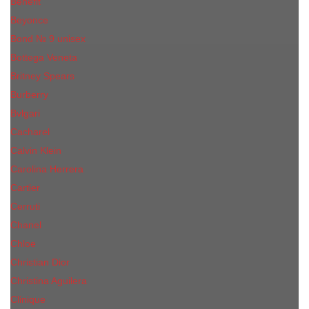
Benefit
Beyonce
Bond № 9 unisex
Bottega Veneta
Britney Spears
Burberry
Bvlgari
Cacharel
Calvin Klein
Carolina Herrera
Cartier
Cerruti
Сhanеl
Chloe
Christian Dior
Christina Aguilera
Сliniquе