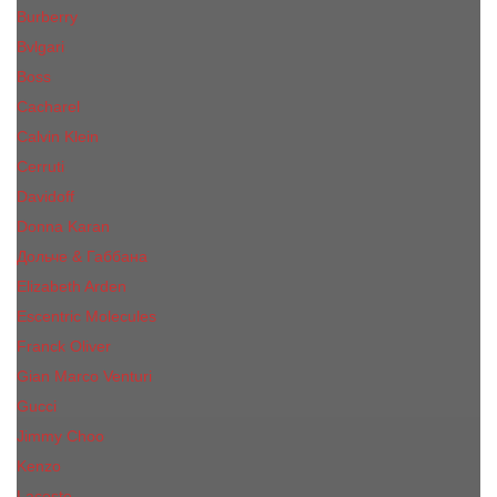
Burberry
Bvlgari
Boss
Cacharel
Calvin Klein
Cerruti
Davidoff
Donna Karan
Дольче & Габбана
Elizabeth Arden
Escentric Molecules
Franck Oliver
Gian Marco Venturi
Gucci
Jimmy Choo
Kenzo
Lacoste