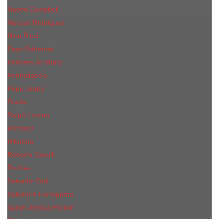
Naomi Campbell
Narciso Rodriguez
Nina Ricci
Paco Rabanne
Parfums de Marly
Penhaligon's
Pepe Jeans
Prada
Ralph Lauren
RicHarD
Rihanna
Roberto Cavalli
Rochas
Salvador Dali
Salvatore Ferragamo
Sarah Jessica Parker