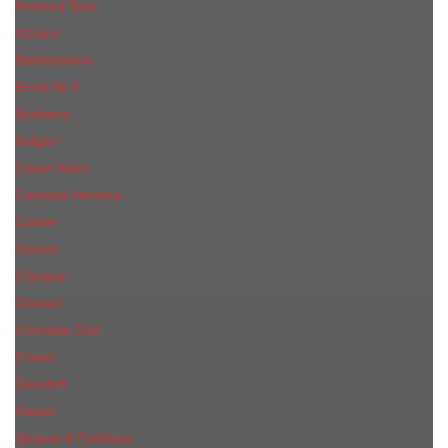
Armand Basi
Azzaro
Baldessarini
Bond № 9
Burberry
Bvlgari
Calvin Klein
Carolina Herrera
Cartier
Cerruti
Сliniquе
Chanel
Christian Dior
Creed
Davidoff
Diesel
Дольче & Габбана