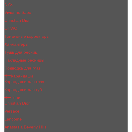
NYX
Vivienne Sabo
Сhristiаn Diоr
OTWO
Тональные корректоры
Хайлайтеры
Тушь для ресниц
Накладные ресницы
Подводка для глаз
Карандаши
Карандаши для глаз
Карандаши для губ
Тени
Christian Dior
Versace
Lancome
Anastasia Beverly Hills