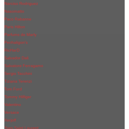
Narciso Rodriguez
Nasomatto
Paco Rabanne
Paris Hilton
Parfums de Marly
Penhaligon​'s
RicHarD
Salvador Dali
Salvatore Ferragamo
Sergio Tacchini
Tiziana Terenzi
Tom Ford
Tommy Hilfiger
Valentino
Versace
Xerjoff
Yves Saint Laurent