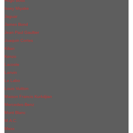
Hugo Boss
Issey Miyake
Jaguar
James Bond
Jean Paul Gaultier
Joaquin Сortes
Kilian
Kenzo
Lacoste
Lanvin
Le Labo
Louis Vuitton
Maison Francis Kurkdjian
Mercedes-Benz
Mont Blanc
M.А.C.
Mexx