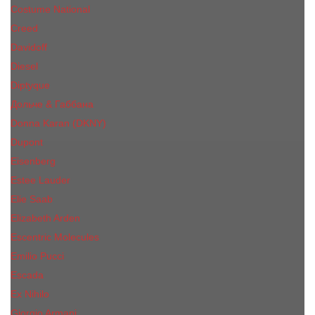
Costume National
Creed
Davidoff
Diesel
Diptyque
Дольче & Габбана
Donna Karan (DKNY)
Dupont
Eisenberg
Еsteе Lаudеr
Elie Saab
Elizabeth Arden
Escentric Molecules
Emilio Pucci
Escada
Ex Nihilo
Giorgio Armani