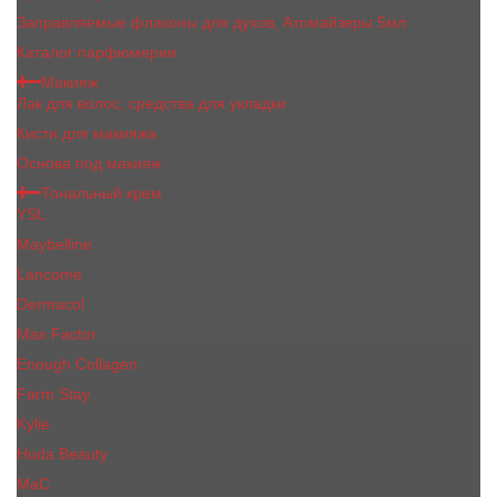
Заправляемые флаконы для духов, Атомайзеры 5мл
Каталог парфюмерии
Макияж
Лак для волос, средства для укладки
Кисти для макияжа
Основа под макияж
Тональный крем
YSL
Maybelline
Lancome
Dermacol
Max Factor
Enough Collagen
Farm Stay
Kylie
Huda Beauty
МаС