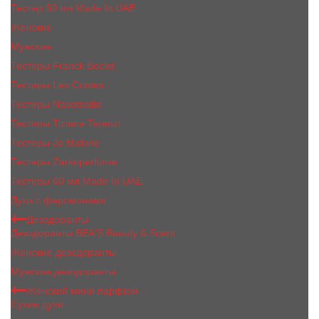
Тестер 50 мл Made In UAE
Женские
Мужские
Тестеры Franck Boclet
Тестеры Les Contes
Тестеры Nasomatto
Тестеры Tiziana Terenzi
Тестеры Jо Malоnе
Тестеры Zarkoperfume
Тестеры 60 мл Made In UAE
Духи с феромонами
Дезодоранты
Дезодоранты BEA'S Beauty & Scent
Женские дезодоранты
Мужские дезодоранты
Женский мини парфюм
Сухие духи