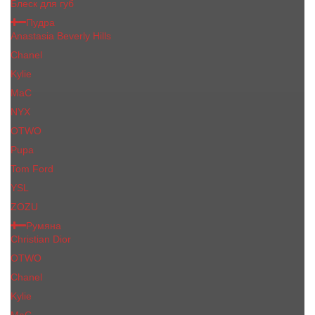
Блеск для губ
Пудра
Anastasia Beverly Hills
Chanel
Kylie
MaC
NYX
OTWO
Pupa
Tom Ford
YSL
ZOZU
Румяна
Christian Dior
OTWO
Сhanеl
Kylie