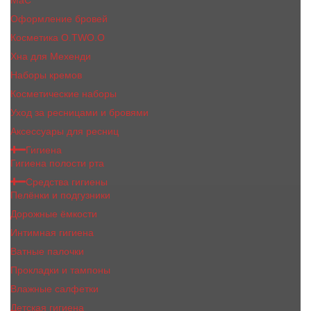
MaC
Оформление бровей
Косметика O.TWO.O
Хна для Мехенди
Наборы кремов
Косметические наборы
Уход за ресницами и бровями
Аксессуары для ресниц
Гигиена
Гигиена полости рта
Средства гигиены
Пелёнки и подгузники
Дорожные ёмкости
Интимная гигиена
Ватные палочки
Прокладки и тампоны
Влажные салфетки
Детская гигиена