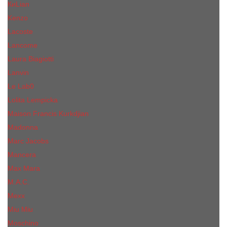
КиLian
Kenzo
Lacoste
Lancome
Laura Biagiotti
Lanvin
Lе Lab0
Lolita Lempicka
Maison Francis Kurkdjian
Madonna
Marc Jacobs
Mancera
Max Mara
M.А.C.
Mexx
Miu Miu
Mоsсhino