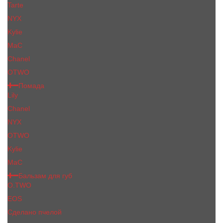
Tarte
NYX
Kylie
MaC
Сhanеl
OTWO
Помада
Lily
Chanel
NYX
OTWO
Kylie
МаС
Бальзам для губ
O.TWO
EOS
Сделано пчелой