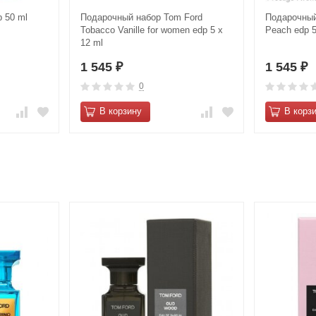
p 50 ml
Подарочный набор Tom Ford
Подарочный 
Tobacco Vanille for women edp 5 x
Peach edp 
12 ml
1 545
1 545
₽
₽
0
В корзину
В корз