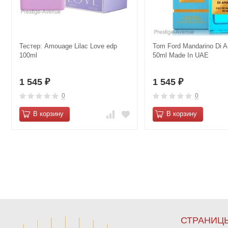
Тестер: Amouage Lilac Love edp
Tom Ford Mandarino Di A
100ml
50ml Made In UAE
1 545
1 545
₽
₽
0
0
В корзину
В корзину
СТРАНИЦ