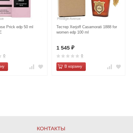
se Prick edp 50 ml
Тестер Xerjoff Casamorati 1888 for
E
women edp 100 ml
1 545
₽
0
0
ину
В корзину
КОНТАКТЫ