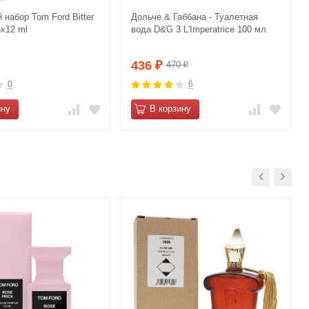
набор Tom Ford Bitter
Дольче & Габбана - Туалетная
5x12 ml
вода D&G 3 L'Imperatrice 100 мл
436
470
₽
₽
0
6
ину
В корзину