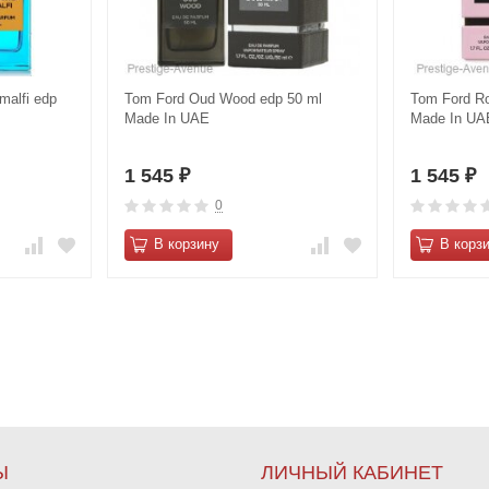
malfi edp
Tom Ford Oud Wood edp 50 ml
Tom Ford Ro
Made In UAE
Made In UA
1 545
1 545
₽
₽
0
В корзину
В корз
Ы
ЛИЧНЫЙ КАБИНЕТ