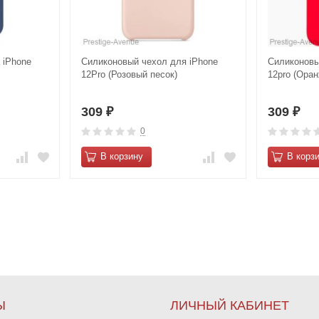
 iPhone
Силиконовый чехол для iPhone
Силиконовы
12Pro (Розовый песок)
12pro (Ора
309
309
₽
₽
0
В корзину
В корз
Ы
ЛИЧНЫЙ КАБИНЕТ