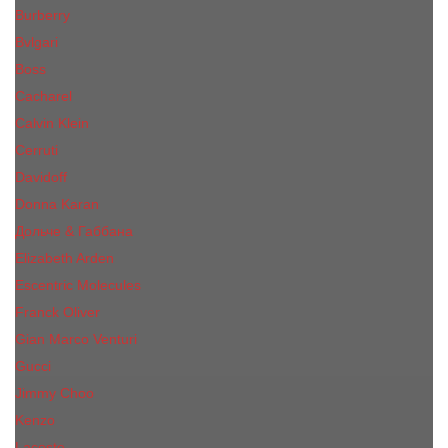
Burberry
Bvlgari
Boss
Cacharel
Calvin Klein
Cerruti
Davidoff
Donna Karan
Дольче & Габбана
Elizabeth Arden
Escentric Molecules
Franck Oliver
Gian Marco Venturi
Gucci
Jimmy Choo
Kenzo
Lacoste