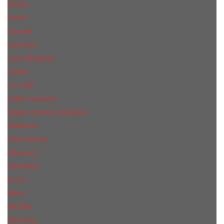
КиLian
Kenzo
Lacoste
Lancome
Laura Biagiotti
Lanvin
Lе Lab0
Lolita Lempicka
Maison Francis Kurkdjian
Madonna
Marc Jacobs
Mancera
Max Mara
M.А.C.
Mexx
Miu Miu
Mоsсhino