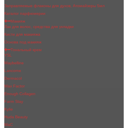
Заправляемые флаконы для духов, Атомайзеры 5мл
Каталог парфюмерии
Макияж
Лак для волос, средства для укладки
Кисти для макияжа
Основа под макияж
Тональный крем
YSL
Maybelline
Lancome
Dermacol
Max Factor
Enough Collagen
Farm Stay
Kylie
Huda Beauty
МаС