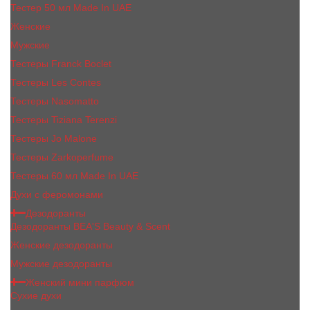
Тестер 50 мл Made In UAE
Женские
Мужские
Тестеры Franck Boclet
Тестеры Les Contes
Тестеры Nasomatto
Тестеры Tiziana Terenzi
Тестеры Jо Malоnе
Тестеры Zarkoperfume
Тестеры 60 мл Made In UAE
Духи с феромонами
Дезодоранты
Дезодоранты BEA'S Beauty & Scent
Женские дезодоранты
Мужские дезодоранты
Женский мини парфюм
Сухие духи