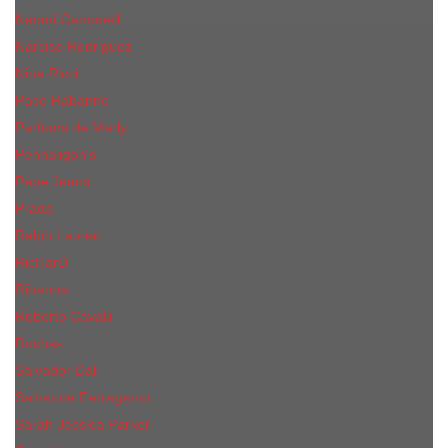
Naomi Campbell
Narciso Rodriguez
Nina Ricci
Paco Rabanne
Parfums de Marly
Penhaligon's
Pepe Jeans
Prada
Ralph Lauren
RicHarD
Rihanna
Roberto Cavalli
Rochas
Salvador Dali
Salvatore Ferragamo
Sarah Jessica Parker