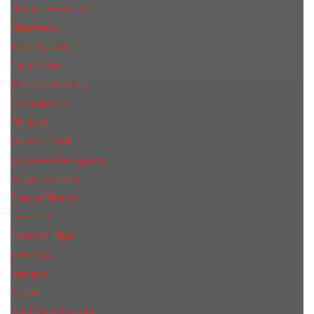
Narciso Rodriguez
Nasomatto
Paco Rabanne
Paris Hilton
Parfums de Marly
Penhaligon​'s
RicHarD
Salvador Dali
Salvatore Ferragamo
Sergio Tacchini
Tiziana Terenzi
Tom Ford
Tommy Hilfiger
Valentino
Versace
Xerjoff
Yves Saint Laurent