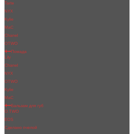
Tarte
NYX
Kylie
MaC
Сhanеl
OTWO
Помада
Lily
Chanel
NYX
OTWO
Kylie
МаС
Бальзам для губ
O.TWO
EOS
Сделано пчелой