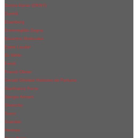
Donna Karan (DKNY)
Dunhill
Eisenberg
Ermenegildo Zegna
Escentric Molecules
Еsteе Lаudеr
Ex Nihilo
Fendi
Franck Olivier
Gerald Ghislain Histoires de Parfums
Gianfranco Ferre
Giorgio Armani
Givenchy
Gucci
Guerlain
Hermes