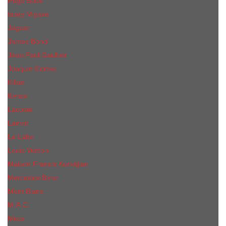
Hugo Boss
Issey Miyake
Jaguar
James Bond
Jean Paul Gaultier
Joaquin Сortes
Kilian
Kenzo
Lacoste
Lanvin
Le Labo
Louis Vuitton
Maison Francis Kurkdjian
Mercedes-Benz
Mont Blanc
M.А.C.
Mexx