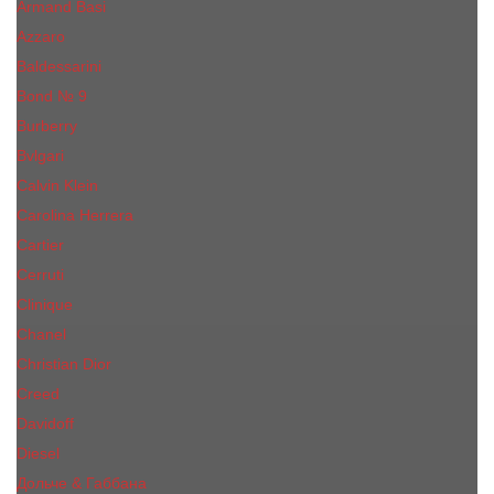
Armand Basi
Azzaro
Baldessarini
Bond № 9
Burberry
Bvlgari
Calvin Klein
Carolina Herrera
Cartier
Cerruti
Сliniquе
Chanel
Christian Dior
Creed
Davidoff
Diesel
Дольче & Габбана