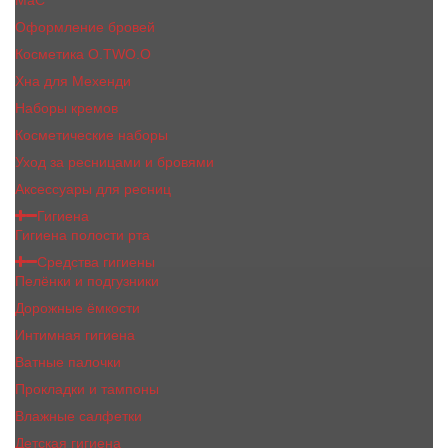
MaC
Оформление бровей
Косметика O.TWO.O
Хна для Мехенди
Наборы кремов
Косметические наборы
Уход за ресницами и бровями
Аксессуары для ресниц
Гигиена
Гигиена полости рта
Средства гигиены
Пелёнки и подгузники
Дорожные ёмкости
Интимная гигиена
Ватные палочки
Прокладки и тампоны
Влажные салфетки
Детская гигиена