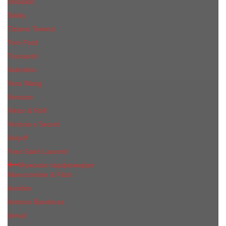
Shiseido
Sisley
Tiziana Terenzi
Tom Ford
Trussardi
Valentino
Vera Wang
Versace
Viktor & Rolf
Victoria s Secret
Xerjoff
Yves Saint Laurent
Мужская парфюмерия
Abercrombie & Fitch
Annifen
Antonio Banderas
Armaf