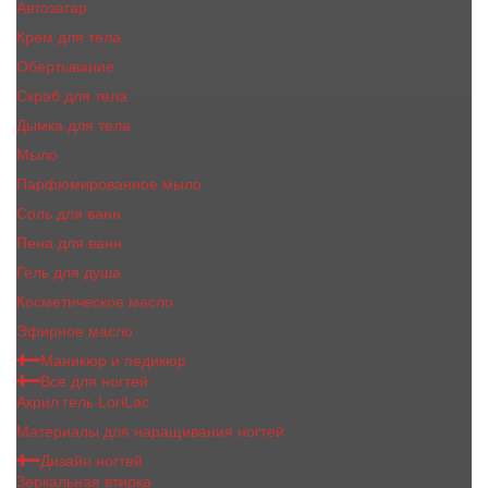
Автозагар
Крем для тела
Обертывание
Скраб для тела
Дымка для тела
Мыло
Парфюмированное мыло
Соль для ванн
Пена для ванн
Гель для душа
Косметическое масло
Эфирное масло
Маникюр и педикюр
Все для ногтей
Акрил гель LoriLac
Материалы для наращивания ногтей
Дизайн ногтей
Зеркальная втирка