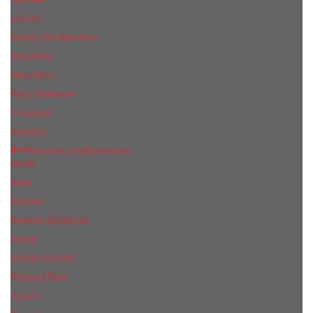
Lanvin
Marina De Bourbon
Moschino
Nina Ricci
Paco Rabanne
Trussardi
Versace
Женская парфюмерия
Ajmal
Alaia
Annifen
Antonio Banderas
Armaf
Ariana Grande
Armand Basi
Azzaro