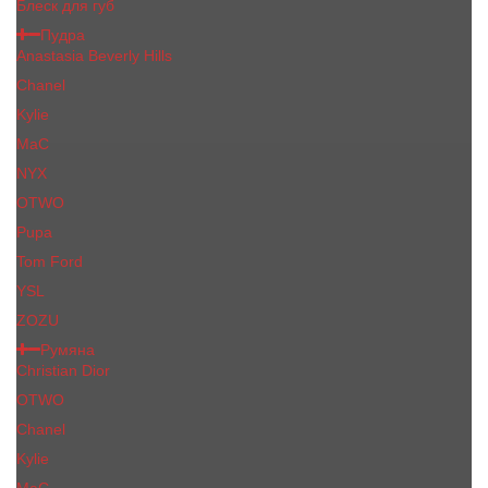
Блеск для губ
Пудра
Anastasia Beverly Hills
Chanel
Kylie
MaC
NYX
OTWO
Pupa
Tom Ford
YSL
ZOZU
Румяна
Christian Dior
OTWO
Сhanеl
Kylie