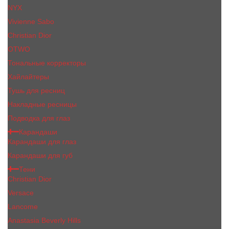
NYX
Vivienne Sabo
Сhristiаn Diоr
OTWO
Тональные корректоры
Хайлайтеры
Тушь для ресниц
Накладные ресницы
Подводка для глаз
Карандаши
Карандаши для глаз
Карандаши для губ
Тени
Christian Dior
Versace
Lancome
Anastasia Beverly Hills