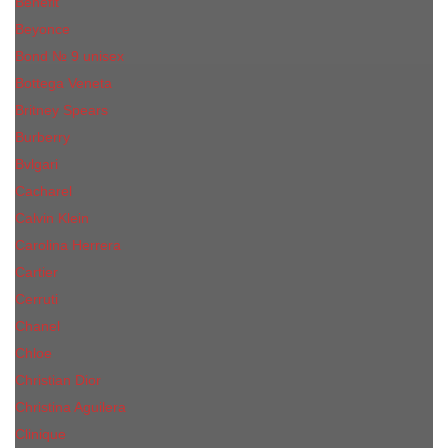
Benefit
Beyonce
Bond № 9 unisex
Bottega Veneta
Britney Spears
Burberry
Bvlgari
Cacharel
Calvin Klein
Carolina Herrera
Cartier
Cerruti
Сhanеl
Chloe
Christian Dior
Christina Aguilera
Сliniquе