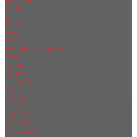
Givenchy
Gucci
Guerlain
Guess
Guy Laroche
Haute Fragrance Company HFC
Hermes
Hugo Boss
Issey Miyake
Jean Paul Gaultier
Jil Sander
Jimmi Choo
Jое Malоnе
Joaquin Cortes
John Galliano
John Richmond