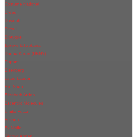
Costume National
Creed
Davidoff
Diesel
Diptyque
Дольче & Габбана
Donna Karan (DKNY)
Dupont
Eisenberg
Еsteе Lаudеr
Elie Saab
Elizabeth Arden
Escentric Molecules
Emilio Pucci
Escada
Ex Nihilo
Giorgio Armani