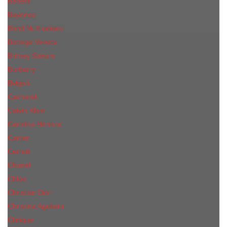
Benefit
Beyonce
Bond № 9 unisex
Bottega Veneta
Britney Spears
Burberry
Bvlgari
Cacharel
Calvin Klein
Carolina Herrera
Cartier
Cerruti
Сhanеl
Chloe
Christian Dior
Christina Aguilera
Сliniquе