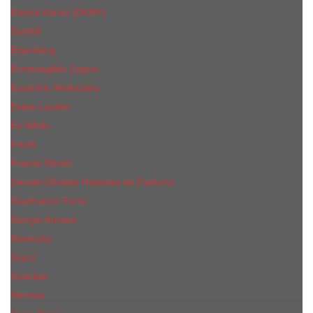
Donna Karan (DKNY)
Dunhill
Eisenberg
Ermenegildo Zegna
Escentric Molecules
Еsteе Lаudеr
Ex Nihilo
Fendi
Franck Olivier
Gerald Ghislain Histoires de Parfums
Gianfranco Ferre
Giorgio Armani
Givenchy
Gucci
Guerlain
Hermes