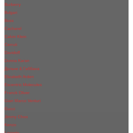
Burberry
Bvlgari
Boss
Cacharel
Calvin Klein
Cerruti
Davidoff
Donna Karan
Дольче & Габбана
Elizabeth Arden
Escentric Molecules
Franck Oliver
Gian Marco Venturi
Gucci
Jimmy Choo
Kenzo
Lacoste