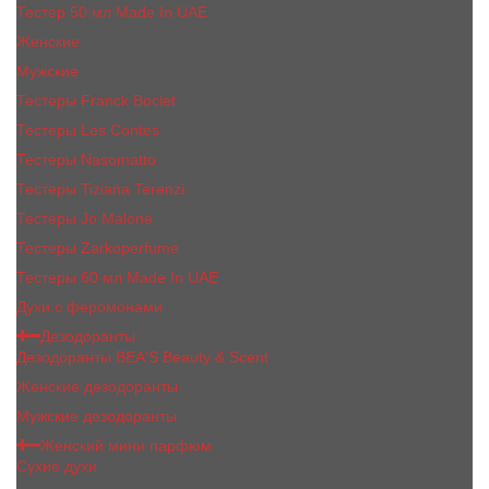
Тестер 50 мл Made In UAE
Женские
Мужские
Тестеры Franck Boclet
Тестеры Les Contes
Тестеры Nasomatto
Тестеры Tiziana Terenzi
Тестеры Jо Malоnе
Тестеры Zarkoperfume
Тестеры 60 мл Made In UAE
Духи с феромонами
Дезодоранты
Дезодоранты BEA'S Beauty & Scent
Женские дезодоранты
Мужские дезодоранты
Женский мини парфюм
Сухие духи