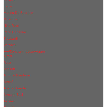
Lanvin
Marina De Bourbon
Moschino
Nina Ricci
Paco Rabanne
Trussardi
Versace
Женская парфюмерия
Ajmal
Alaia
Annifen
Antonio Banderas
Armaf
Ariana Grande
Armand Basi
Azzaro