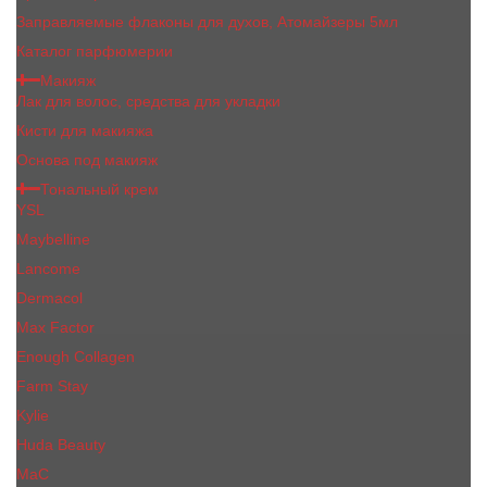
Заправляемые флаконы для духов, Атомайзеры 5мл
Каталог парфюмерии
Макияж
Лак для волос, средства для укладки
Кисти для макияжа
Основа под макияж
Тональный крем
YSL
Maybelline
Lancome
Dermacol
Max Factor
Enough Collagen
Farm Stay
Kylie
Huda Beauty
МаС