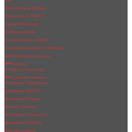
MaC
Оформление бровей
Косметика O.TWO.O
Хна для Мехенди
Наборы кремов
Косметические наборы
Уход за ресницами и бровями
Аксессуары для ресниц
Гигиена
Гигиена полости рта
Средства гигиены
Пелёнки и подгузники
Дорожные ёмкости
Интимная гигиена
Ватные палочки
Прокладки и тампоны
Влажные салфетки
Детская гигиена