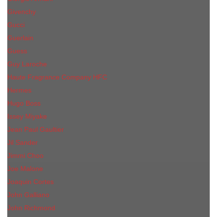
Givenchy
Gucci
Guerlain
Guess
Guy Laroche
Haute Fragrance Company HFC
Hermes
Hugo Boss
Issey Miyake
Jean Paul Gaultier
Jil Sander
Jimmi Choo
Jое Malоnе
Joaquin Cortes
John Galliano
John Richmond