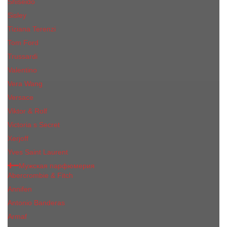
Shiseido
Sisley
Tiziana Terenzi
Tom Ford
Trussardi
Valentino
Vera Wang
Versace
Viktor & Rolf
Victoria s Secret
Xerjoff
Yves Saint Laurent
Мужская парфюмерия
Abercrombie & Fitch
Annifen
Antonio Banderas
Armaf