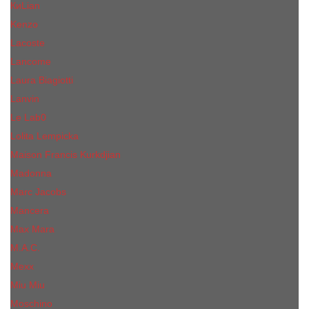
КиLian
Kenzo
Lacoste
Lancome
Laura Biagiotti
Lanvin
Lе Lab0
Lolita Lempicka
Maison Francis Kurkdjian
Madonna
Marc Jacobs
Mancera
Max Mara
M.А.C.
Mexx
Miu Miu
Mоsсhino