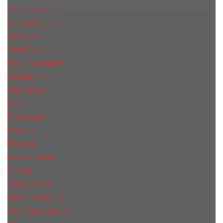
Naomi Campbell
Narciso Rodriguez
Nina Ricci
Paco Rabanne
Parfums de Marly
Penhaligon's
Pepe Jeans
Prada
Ralph Lauren
RicHarD
Rihanna
Roberto Cavalli
Rochas
Salvador Dali
Salvatore Ferragamo
Sarah Jessica Parker