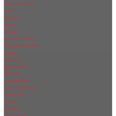
Costume National
Creed
Davidoff
Diesel
Diptyque
Дольче & Габбана
Donna Karan (DKNY)
Dupont
Eisenberg
Еsteе Lаudеr
Elie Saab
Elizabeth Arden
Escentric Molecules
Emilio Pucci
Escada
Ex Nihilo
Giorgio Armani