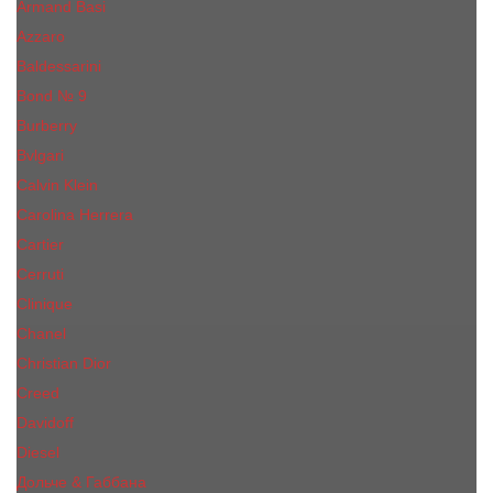
Armand Basi
Azzaro
Baldessarini
Bond № 9
Burberry
Bvlgari
Calvin Klein
Carolina Herrera
Cartier
Cerruti
Сliniquе
Chanel
Christian Dior
Creed
Davidoff
Diesel
Дольче & Габбана