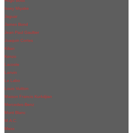
Hugo Boss
Issey Miyake
Jaguar
James Bond
Jean Paul Gaultier
Joaquin Сortes
Kilian
Kenzo
Lacoste
Lanvin
Le Labo
Louis Vuitton
Maison Francis Kurkdjian
Mercedes-Benz
Mont Blanc
M.А.C.
Mexx