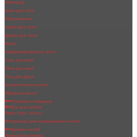
Автозагар
Крем для тела
Обертывание
Скраб для тела
Дымка для тела
Мыло
Парфюмированное мыло
Соль для ванн
Пена для ванн
Гель для душа
Косметическое масло
Эфирное масло
Маникюр и педикюр
Все для ногтей
Акрил гель LoriLac
Материалы для наращивания ногтей
Дизайн ногтей
Зеркальная втирка