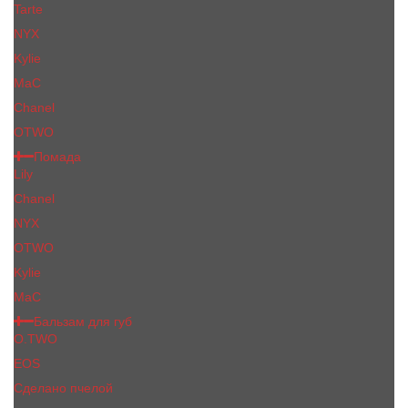
Tarte
NYX
Kylie
MaC
Сhanеl
OTWO
Помада
Lily
Chanel
NYX
OTWO
Kylie
МаС
Бальзам для губ
O.TWO
EOS
Сделано пчелой