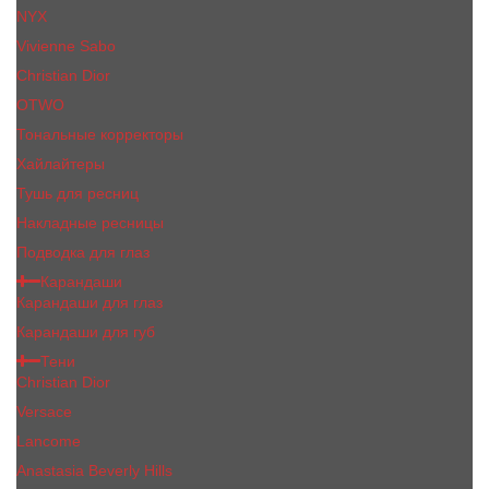
NYX
Vivienne Sabo
Сhristiаn Diоr
OTWO
Тональные корректоры
Хайлайтеры
Тушь для ресниц
Накладные ресницы
Подводка для глаз
Карандаши
Карандаши для глаз
Карандаши для губ
Тени
Christian Dior
Versace
Lancome
Anastasia Beverly Hills