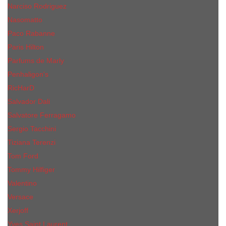
Narciso Rodriguez
Nasomatto
Paco Rabanne
Paris Hilton
Parfums de Marly
Penhaligon​'s
RicHarD
Salvador Dali
Salvatore Ferragamo
Sergio Tacchini
Tiziana Terenzi
Tom Ford
Tommy Hilfiger
Valentino
Versace
Xerjoff
Yves Saint Laurent