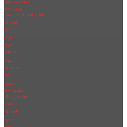
Блеск для губ
Пудра
Anastasia Beverly Hills
Chanel
Kylie
MaC
NYX
OTWO
Pupa
Tom Ford
YSL
ZOZU
Румяна
Christian Dior
OTWO
Сhanеl
Kylie