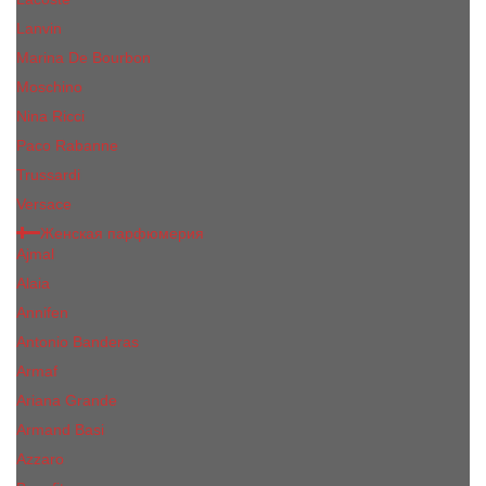
Lanvin
Marina De Bourbon
Moschino
Nina Ricci
Paco Rabanne
Trussardi
Versace
Женская парфюмерия
Ajmal
Alaia
Annifen
Antonio Banderas
Armaf
Ariana Grande
Armand Basi
Azzaro