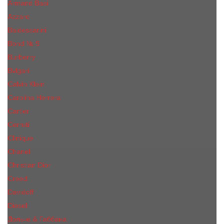
Armand Basi
Azzaro
Baldessarini
Bond № 9
Burberry
Bvlgari
Calvin Klein
Carolina Herrera
Cartier
Cerruti
Сliniquе
Chanel
Christian Dior
Creed
Davidoff
Diesel
Дольче & Габбана