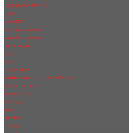
Donna Karan (DKNY)
Dunhill
Eisenberg
Ermenegildo Zegna
Escentric Molecules
Еsteе Lаudеr
Ex Nihilo
Fendi
Franck Olivier
Gerald Ghislain Histoires de Parfums
Gianfranco Ferre
Giorgio Armani
Givenchy
Gucci
Guerlain
Hermes