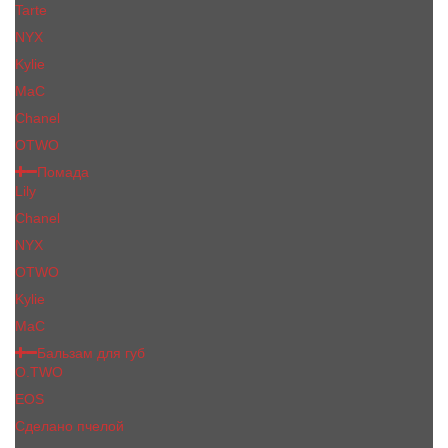
Tarte
NYX
Kylie
MaC
Сhanеl
OTWO
Помада
Lily
Chanel
NYX
OTWO
Kylie
МаС
Бальзам для губ
O.TWO
EOS
Сделано пчелой