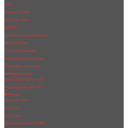
NYX
Vivienne Sabo
Сhristiаn Diоr
OTWO
Тональные корректоры
Хайлайтеры
Тушь для ресниц
Накладные ресницы
Подводка для глаз
Карандаши
Карандаши для глаз
Карандаши для губ
Тени
Christian Dior
Versace
Lancome
Anastasia Beverly Hills