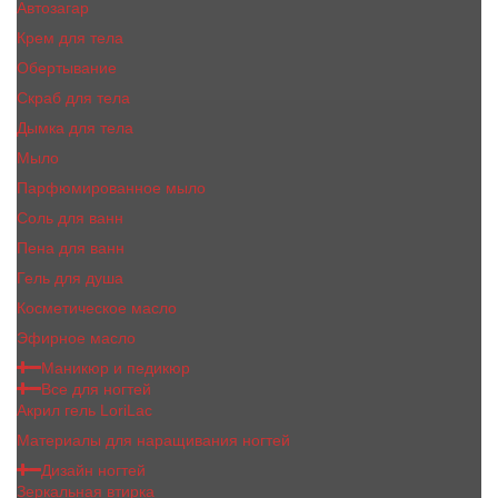
Автозагар
Крем для тела
Обертывание
Скраб для тела
Дымка для тела
Мыло
Парфюмированное мыло
Соль для ванн
Пена для ванн
Гель для душа
Косметическое масло
Эфирное масло
Маникюр и педикюр
Все для ногтей
Акрил гель LoriLac
Материалы для наращивания ногтей
Дизайн ногтей
Зеркальная втирка