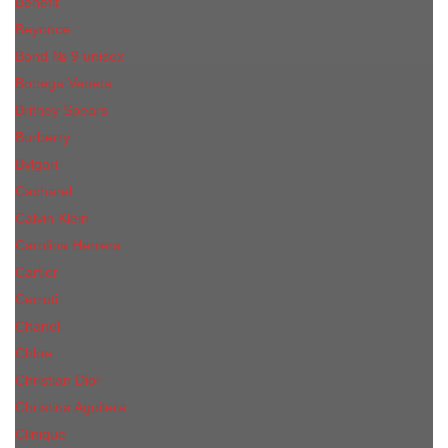
Benefit
Beyonce
Bond № 9 unisex
Bottega Veneta
Britney Spears
Burberry
Bvlgari
Cacharel
Calvin Klein
Carolina Herrera
Cartier
Cerruti
Сhanеl
Chloe
Christian Dior
Christina Aguilera
Сliniquе