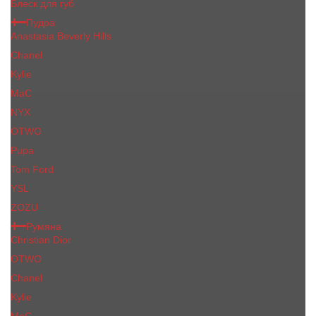
Блеск для губ
Пудра
Anastasia Beverly Hills
Chanel
Kylie
MaC
NYX
OTWO
Pupa
Tom Ford
YSL
ZOZU
Румяна
Christian Dior
OTWO
Сhanеl
Kylie