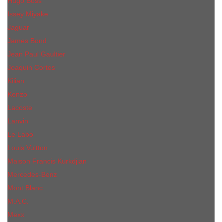
Hugo Boss
Issey Miyake
Jaguar
James Bond
Jean Paul Gaultier
Joaquin Сortes
Kilian
Kenzo
Lacoste
Lanvin
Le Labo
Louis Vuitton
Maison Francis Kurkdjian
Mercedes-Benz
Mont Blanc
M.А.C.
Mexx