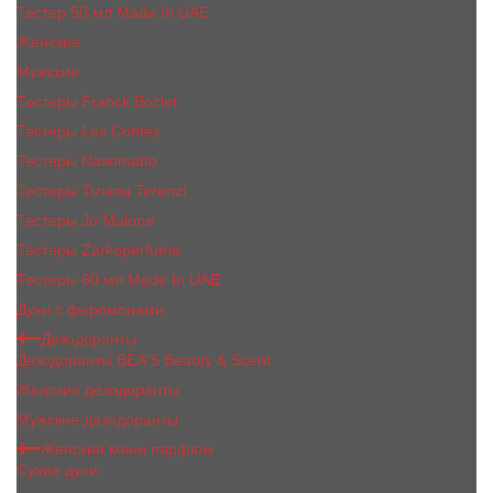
Тестер 50 мл Made In UAE
Женские
Мужские
Тестеры Franck Boclet
Тестеры Les Contes
Тестеры Nasomatto
Тестеры Tiziana Terenzi
Тестеры Jо Malоnе
Тестеры Zarkoperfume
Тестеры 60 мл Made In UAE
Духи с феромонами
Дезодоранты
Дезодоранты BEA'S Beauty & Scent
Женские дезодоранты
Мужские дезодоранты
Женский мини парфюм
Сухие духи