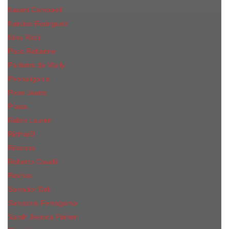
Naomi Campbell
Narciso Rodriguez
Nina Ricci
Paco Rabanne
Parfums de Marly
Penhaligon's
Pepe Jeans
Prada
Ralph Lauren
RicHarD
Rihanna
Roberto Cavalli
Rochas
Salvador Dali
Salvatore Ferragamo
Sarah Jessica Parker