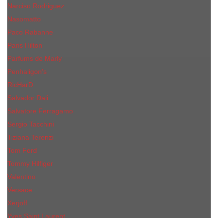
Narciso Rodriguez
Nasomatto
Paco Rabanne
Paris Hilton
Parfums de Marly
Penhaligon​'s
RicHarD
Salvador Dali
Salvatore Ferragamo
Sergio Tacchini
Tiziana Terenzi
Tom Ford
Tommy Hilfiger
Valentino
Versace
Xerjoff
Yves Saint Laurent