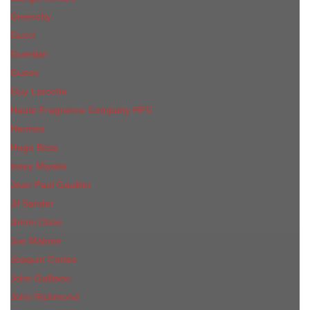
Givenchy
Gucci
Guerlain
Guess
Guy Laroche
Haute Fragrance Company HFC
Hermes
Hugo Boss
Issey Miyake
Jean Paul Gaultier
Jil Sander
Jimmi Choo
Jое Malоnе
Joaquin Cortes
John Galliano
John Richmond