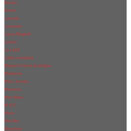
КиLian
Kenzo
Lacoste
Lancome
Laura Biagiotti
Lanvin
Lе Lab0
Lolita Lempicka
Maison Francis Kurkdjian
Madonna
Marc Jacobs
Mancera
Max Mara
M.А.C.
Mexx
Miu Miu
Mоsсhino