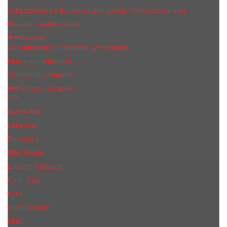
Заправляемые флаконы для духов, Атомайзеры 5мл
Каталог парфюмерии
Макияж
Лак для волос, средства для укладки
Кисти для макияжа
Основа под макияж
Тональный крем
YSL
Maybelline
Lancome
Dermacol
Max Factor
Enough Collagen
Farm Stay
Kylie
Huda Beauty
МаС