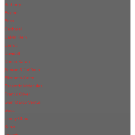
Burberry
Bvlgari
Boss
Cacharel
Calvin Klein
Cerruti
Davidoff
Donna Karan
Дольче & Габбана
Elizabeth Arden
Escentric Molecules
Franck Oliver
Gian Marco Venturi
Gucci
Jimmy Choo
Kenzo
Lacoste