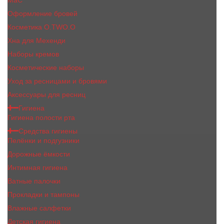
MaC
Оформление бровей
Косметика O.TWO.O
Хна для Мехенди
Наборы кремов
Косметические наборы
Уход за ресницами и бровями
Аксессуары для ресниц
Гигиена
Гигиена полости рта
Средства гигиены
Пелёнки и подгузники
Дорожные ёмкости
Интимная гигиена
Ватные палочки
Прокладки и тампоны
Влажные салфетки
Детская гигиена