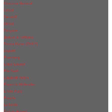
Costume National
Creed
Davidoff
Diesel
Diptyque
Дольче & Габбана
Donna Karan (DKNY)
Dupont
Eisenberg
Еsteе Lаudеr
Elie Saab
Elizabeth Arden
Escentric Molecules
Emilio Pucci
Escada
Ex Nihilo
Giorgio Armani