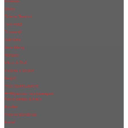
Shiseido
Sisley
Tiziana Terenzi
Tom Ford
Trussardi
Valentino
Vera Wang
Versace
Viktor & Rolf
Victoria s Secret
Xerjoff
Yves Saint Laurent
Мужская парфюмерия
Abercrombie & Fitch
Annifen
Antonio Banderas
Armaf