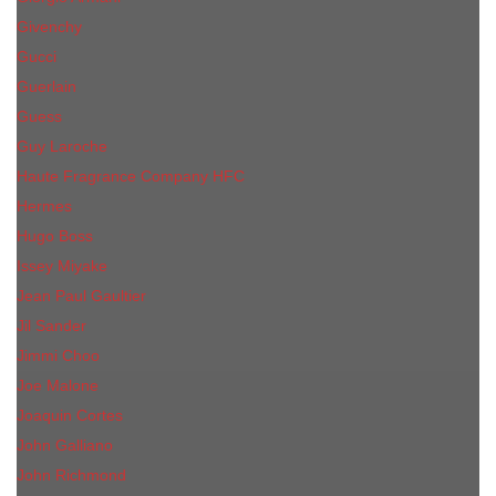
Givenchy
Gucci
Guerlain
Guess
Guy Laroche
Haute Fragrance Company HFC
Hermes
Hugo Boss
Issey Miyake
Jean Paul Gaultier
Jil Sander
Jimmi Choo
Jое Malоnе
Joaquin Cortes
John Galliano
John Richmond