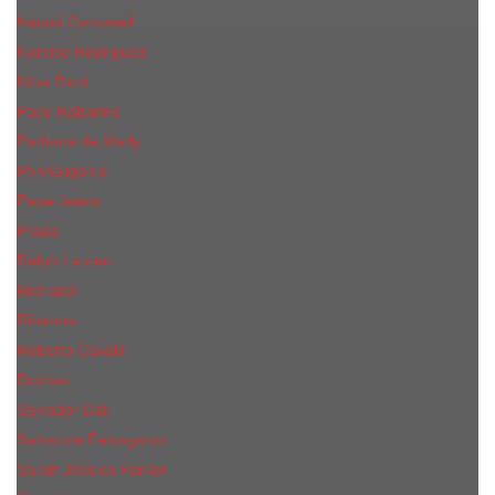
Naomi Campbell
Narciso Rodriguez
Nina Ricci
Paco Rabanne
Parfums de Marly
Penhaligon's
Pepe Jeans
Prada
Ralph Lauren
RicHarD
Rihanna
Roberto Cavalli
Rochas
Salvador Dali
Salvatore Ferragamo
Sarah Jessica Parker