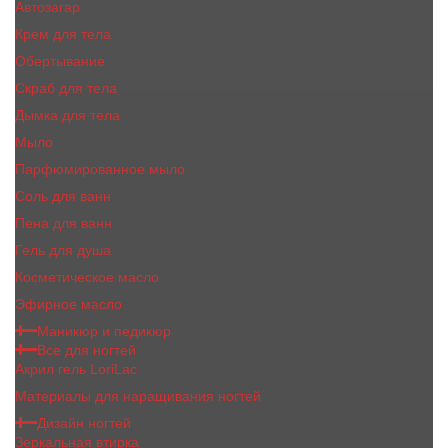
Автозагар
Крем для тела
Обертывание
Скраб для тела
Дымка для тела
Мыло
Парфюмированное мыло
Соль для ванн
Пена для ванн
Гель для душа
Косметическое масло
Эфирное масло
Маникюр и педикюр
Все для ногтей
Акрил гель LoriLac
Материалы для наращивания ногтей
Дизайн ногтей
Зеркальная втирка