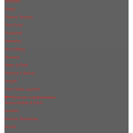
Shiseido
Sisley
Tiziana Terenzi
Tom Ford
Trussardi
Valentino
Vera Wang
Versace
Viktor & Rolf
Victoria s Secret
Xerjoff
Yves Saint Laurent
Мужская парфюмерия
Abercrombie & Fitch
Annifen
Antonio Banderas
Armaf