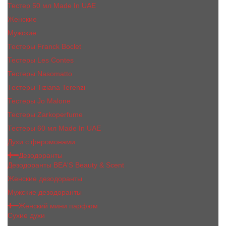
Тестер 50 мл Made In UAE
Женские
Мужские
Тестеры Franck Boclet
Тестеры Les Contes
Тестеры Nasomatto
Тестеры Tiziana Terenzi
Тестеры Jо Malоnе
Тестеры Zarkoperfume
Тестеры 60 мл Made In UAE
Духи с феромонами
Дезодоранты
Дезодоранты BEA'S Beauty & Scent
Женские дезодоранты
Мужские дезодоранты
Женский мини парфюм
Сухие духи