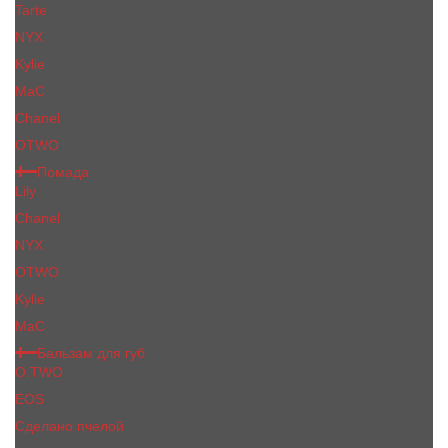
Tarte
NYX
Kylie
MaC
Сhanеl
OTWO
Помада
Lily
Chanel
NYX
OTWO
Kylie
МаС
Бальзам для губ
O.TWO
EOS
Сделано пчелой