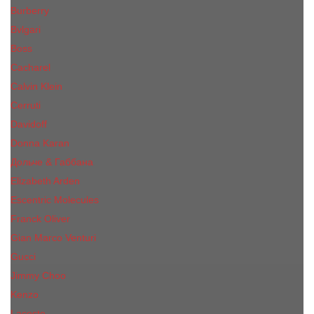
Burberry
Bvlgari
Boss
Cacharel
Calvin Klein
Cerruti
Davidoff
Donna Karan
Дольче & Габбана
Elizabeth Arden
Escentric Molecules
Franck Oliver
Gian Marco Venturi
Gucci
Jimmy Choo
Kenzo
Lacoste