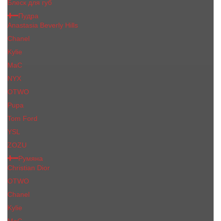
Блеск для губ
Пудра
Anastasia Beverly Hills
Chanel
Kylie
MaC
NYX
OTWO
Pupa
Tom Ford
YSL
ZOZU
Румяна
Christian Dior
OTWO
Сhanеl
Kylie