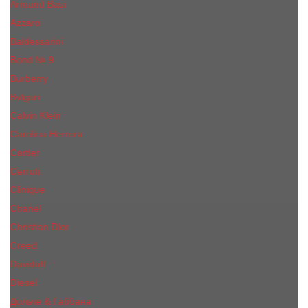
Armand Basi
Azzaro
Baldessarini
Bond № 9
Burberry
Bvlgari
Calvin Klein
Carolina Herrera
Cartier
Cerruti
Сliniquе
Chanel
Christian Dior
Creed
Davidoff
Diesel
Дольче & Габбана