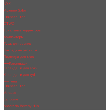
NYX
Vivienne Sabo
Сhristiаn Diоr
OTWO
Тональные корректоры
Хайлайтеры
Тушь для ресниц
Накладные ресницы
Подводка для глаз
Карандаши
Карандаши для глаз
Карандаши для губ
Тени
Christian Dior
Versace
Lancome
Anastasia Beverly Hills