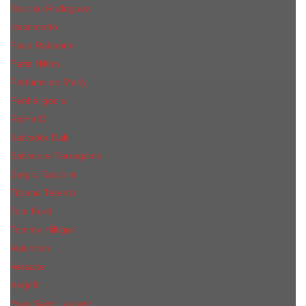
Narciso Rodriguez
Nasomatto
Paco Rabanne
Paris Hilton
Parfums de Marly
Penhaligon​'s
RicHarD
Salvador Dali
Salvatore Ferragamo
Sergio Tacchini
Tiziana Terenzi
Tom Ford
Tommy Hilfiger
Valentino
Versace
Xerjoff
Yves Saint Laurent