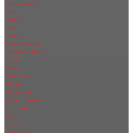
Costume National
Creed
Davidoff
Diesel
Diptyque
Дольче & Габбана
Donna Karan (DKNY)
Dupont
Eisenberg
Еsteе Lаudеr
Elie Saab
Elizabeth Arden
Escentric Molecules
Emilio Pucci
Escada
Ex Nihilo
Giorgio Armani