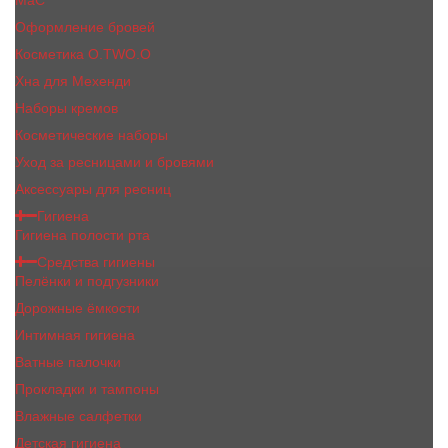
MaC
Оформление бровей
Косметика O.TWO.O
Хна для Мехенди
Наборы кремов
Косметические наборы
Уход за ресницами и бровями
Аксессуары для ресниц
Гигиена
Гигиена полости рта
Средства гигиены
Пелёнки и подгузники
Дорожные ёмкости
Интимная гигиена
Ватные палочки
Прокладки и тампоны
Влажные салфетки
Детская гигиена