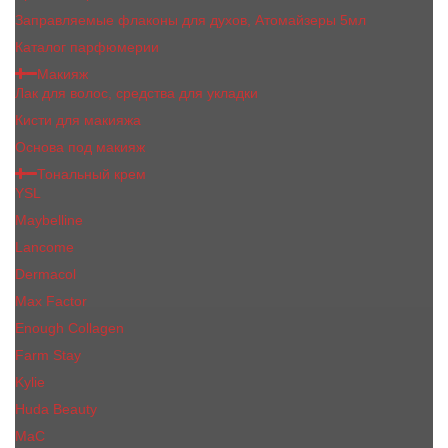
Заправляемые флаконы для духов, Атомайзеры 5мл
Каталог парфюмерии
Макияж
Лак для волос, средства для укладки
Кисти для макияжа
Основа под макияж
Тональный крем
YSL
Maybelline
Lancome
Dermacol
Max Factor
Enough Collagen
Farm Stay
Kylie
Huda Beauty
МаС