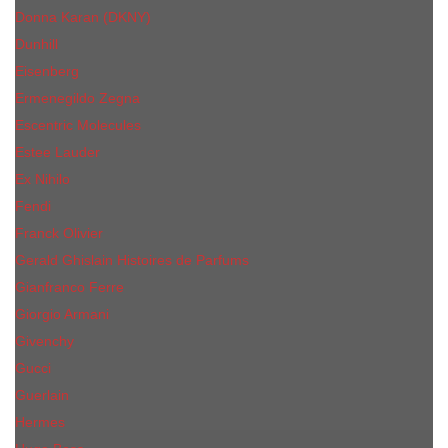
Donna Karan (DKNY)
Dunhill
Eisenberg
Ermenegildo Zegna
Escentric Molecules
Еsteе Lаudеr
Ex Nihilo
Fendi
Franck Olivier
Gerald Ghislain Histoires de Parfums
Gianfranco Ferre
Giorgio Armani
Givenchy
Gucci
Guerlain
Hermes