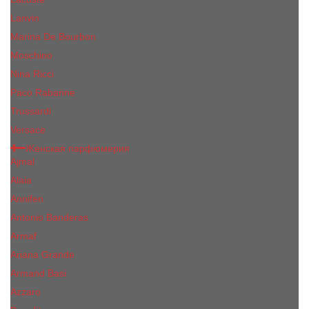
Lanvin
Marina De Bourbon
Moschino
Nina Ricci
Paco Rabanne
Trussardi
Versace
Женская парфюмерия
Ajmal
Alaia
Annifen
Antonio Banderas
Armaf
Ariana Grande
Armand Basi
Azzaro