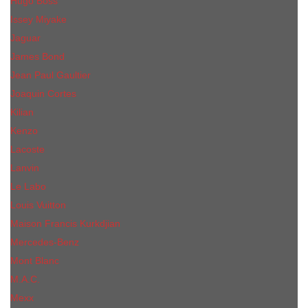
Hugo Boss
Issey Miyake
Jaguar
James Bond
Jean Paul Gaultier
Joaquin Сortes
Kilian
Kenzo
Lacoste
Lanvin
Le Labo
Louis Vuitton
Maison Francis Kurkdjian
Mercedes-Benz
Mont Blanc
M.А.C.
Mexx