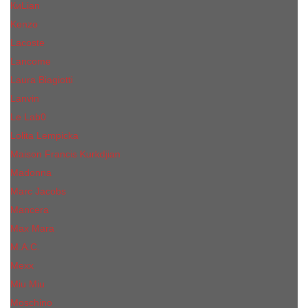
КиLian
Kenzo
Lacoste
Lancome
Laura Biagiotti
Lanvin
Lе Lab0
Lolita Lempicka
Maison Francis Kurkdjian
Madonna
Marc Jacobs
Mancera
Max Mara
M.А.C.
Mexx
Miu Miu
Mоsсhino