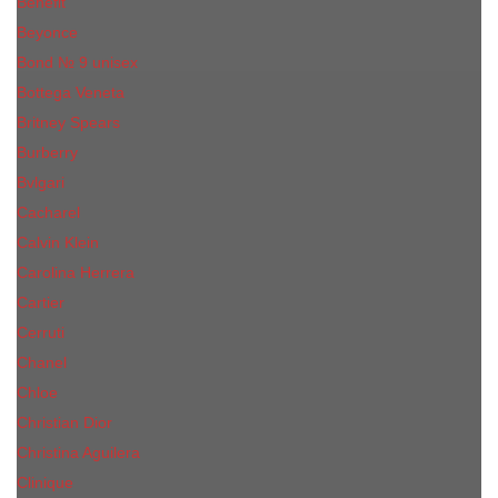
Benefit
Beyonce
Bond № 9 unisex
Bottega Veneta
Britney Spears
Burberry
Bvlgari
Cacharel
Calvin Klein
Carolina Herrera
Cartier
Cerruti
Сhanеl
Chloe
Christian Dior
Christina Aguilera
Сliniquе