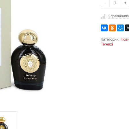
-
+
К сравнению
Категории:
Нови
Terenzi