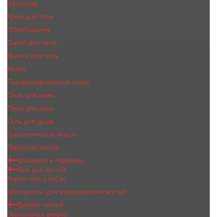
Автозагар
Крем для тела
Обертывание
Скраб для тела
Дымка для тела
Мыло
Парфюмированное мыло
Соль для ванн
Пена для ванн
Гель для душа
Косметическое масло
Эфирное масло
Маникюр и педикюр
Все для ногтей
Акрил гель LoriLac
Материалы для наращивания ногтей
Дизайн ногтей
Зеркальная втирка