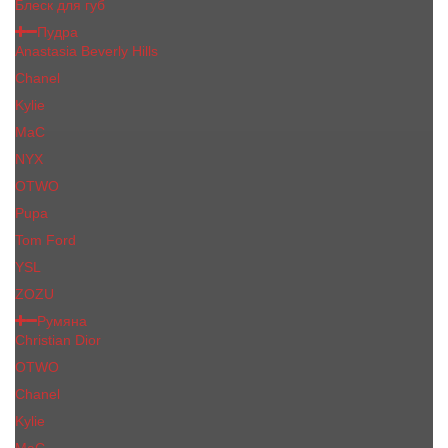
Блеск для губ
Пудра
Anastasia Beverly Hills
Chanel
Kylie
MaC
NYX
OTWO
Pupa
Tom Ford
YSL
ZOZU
Румяна
Christian Dior
OTWO
Сhanеl
Kylie