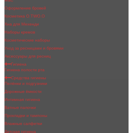
MaC
Оформление бровей
Косметика O.TWO.O
Хна для Мехенди
Наборы кремов
Косметические наборы
Уход за ресницами и бровями
Аксессуары для ресниц
Гигиена
Гигиена полости рта
Средства гигиены
Пелёнки и подгузники
Дорожные ёмкости
Интимная гигиена
Ватные палочки
Прокладки и тампоны
Влажные салфетки
Детская гигиена