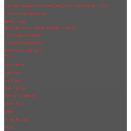
Заправляемые флаконы для духов, Атомайзеры 5мл
Каталог парфюмерии
Макияж
Лак для волос, средства для укладки
Кисти для макияжа
Основа под макияж
Тональный крем
YSL
Maybelline
Lancome
Dermacol
Max Factor
Enough Collagen
Farm Stay
Kylie
Huda Beauty
МаС