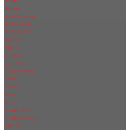
Benefit
Beyonce
Bond № 9 unisex
Bottega Veneta
Britney Spears
Burberry
Bvlgari
Cacharel
Calvin Klein
Carolina Herrera
Cartier
Cerruti
Сhanеl
Chloe
Christian Dior
Christina Aguilera
Сliniquе