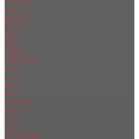
Armand Basi
Azzaro
Baldessarini
Bond № 9
Burberry
Bvlgari
Calvin Klein
Carolina Herrera
Cartier
Cerruti
Сliniquе
Chanel
Christian Dior
Creed
Davidoff
Diesel
Дольче & Габбана