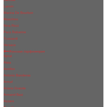
Lanvin
Marina De Bourbon
Moschino
Nina Ricci
Paco Rabanne
Trussardi
Versace
Женская парфюмерия
Ajmal
Alaia
Annifen
Antonio Banderas
Armaf
Ariana Grande
Armand Basi
Azzaro