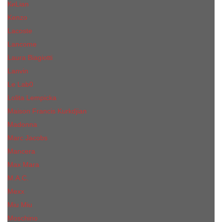
КиLian
Kenzo
Lacoste
Lancome
Laura Biagiotti
Lanvin
Lе Lab0
Lolita Lempicka
Maison Francis Kurkdjian
Madonna
Marc Jacobs
Mancera
Max Mara
M.А.C.
Mexx
Miu Miu
Mоsсhino