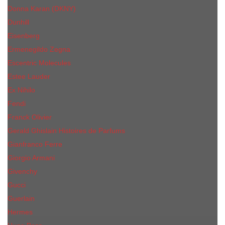
Donna Karan (DKNY)
Dunhill
Eisenberg
Ermenegildo Zegna
Escentric Molecules
Еsteе Lаudеr
Ex Nihilo
Fendi
Franck Olivier
Gerald Ghislain Histoires de Parfums
Gianfranco Ferre
Giorgio Armani
Givenchy
Gucci
Guerlain
Hermes