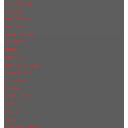
Narciso Rodriguez
Nasomatto
Paco Rabanne
Paris Hilton
Parfums de Marly
Penhaligon​'s
RicHarD
Salvador Dali
Salvatore Ferragamo
Sergio Tacchini
Tiziana Terenzi
Tom Ford
Tommy Hilfiger
Valentino
Versace
Xerjoff
Yves Saint Laurent