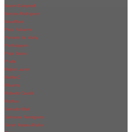
Naomi Campbell
Narciso Rodriguez
Nina Ricci
Paco Rabanne
Parfums de Marly
Penhaligon's
Pepe Jeans
Prada
Ralph Lauren
RicHarD
Rihanna
Roberto Cavalli
Rochas
Salvador Dali
Salvatore Ferragamo
Sarah Jessica Parker