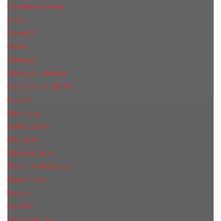
Costume National
Creed
Davidoff
Diesel
Diptyque
Дольче & Габбана
Donna Karan (DKNY)
Dupont
Eisenberg
Еsteе Lаudеr
Elie Saab
Elizabeth Arden
Escentric Molecules
Emilio Pucci
Escada
Ex Nihilo
Giorgio Armani