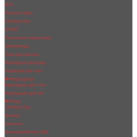
NYX
Vivienne Sabo
Сhristiаn Diоr
OTWO
Тональные корректоры
Хайлайтеры
Тушь для ресниц
Накладные ресницы
Подводка для глаз
Карандаши
Карандаши для глаз
Карандаши для губ
Тени
Christian Dior
Versace
Lancome
Anastasia Beverly Hills