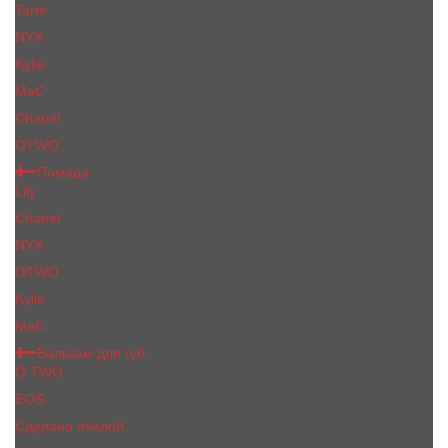
Tarte
NYX
Kylie
MaC
Сhanеl
OTWO
Помада
Lily
Chanel
NYX
OTWO
Kylie
МаС
Бальзам для губ
O.TWO
EOS
Сделано пчелой