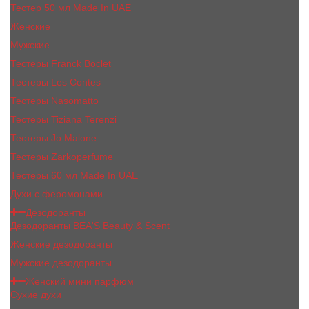
Тестер 50 мл Made In UAE
Женские
Мужские
Тестеры Franck Boclet
Тестеры Les Contes
Тестеры Nasomatto
Тестеры Tiziana Terenzi
Тестеры Jо Malоnе
Тестеры Zarkoperfume
Тестеры 60 мл Made In UAE
Духи с феромонами
Дезодоранты
Дезодоранты BEA'S Beauty & Scent
Женские дезодоранты
Мужские дезодоранты
Женский мини парфюм
Сухие духи