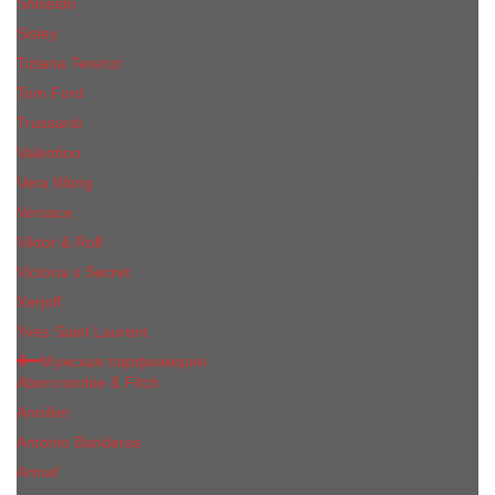
Shiseido
Sisley
Tiziana Terenzi
Tom Ford
Trussardi
Valentino
Vera Wang
Versace
Viktor & Rolf
Victoria s Secret
Xerjoff
Yves Saint Laurent
Мужская парфюмерия
Abercrombie & Fitch
Annifen
Antonio Banderas
Armaf