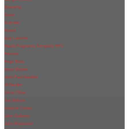
Givenchy
Gucci
Guerlain
Guess
Guy Laroche
Haute Fragrance Company HFC
Hermes
Hugo Boss
Issey Miyake
Jean Paul Gaultier
Jil Sander
Jimmi Choo
Jое Malоnе
Joaquin Cortes
John Galliano
John Richmond