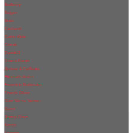
Burberry
Bvlgari
Boss
Cacharel
Calvin Klein
Cerruti
Davidoff
Donna Karan
Дольче & Габбана
Elizabeth Arden
Escentric Molecules
Franck Oliver
Gian Marco Venturi
Gucci
Jimmy Choo
Kenzo
Lacoste