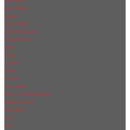
Hugo Boss
Issey Miyake
Jaguar
James Bond
Jean Paul Gaultier
Joaquin Сortes
Kilian
Kenzo
Lacoste
Lanvin
Le Labo
Louis Vuitton
Maison Francis Kurkdjian
Mercedes-Benz
Mont Blanc
M.А.C.
Mexx