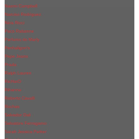
Naomi Campbell
Narciso Rodriguez
Nina Ricci
Paco Rabanne
Parfums de Marly
Penhaligon's
Pepe Jeans
Prada
Ralph Lauren
RicHarD
Rihanna
Roberto Cavalli
Rochas
Salvador Dali
Salvatore Ferragamo
Sarah Jessica Parker