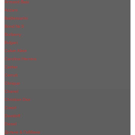
Armand Basi
Azzaro
Baldessarini
Bond № 9
Burberry
Bvlgari
Calvin Klein
Carolina Herrera
Cartier
Cerruti
Сliniquе
Chanel
Christian Dior
Creed
Davidoff
Diesel
Дольче & Габбана