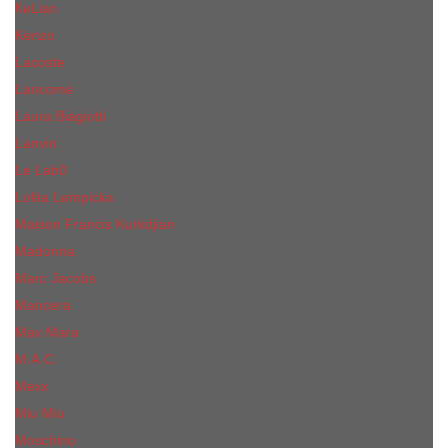
КиLian
Kenzo
Lacoste
Lancome
Laura Biagiotti
Lanvin
Lе Lab0
Lolita Lempicka
Maison Francis Kurkdjian
Madonna
Marc Jacobs
Mancera
Max Mara
M.А.C.
Mexx
Miu Miu
Mоsсhino