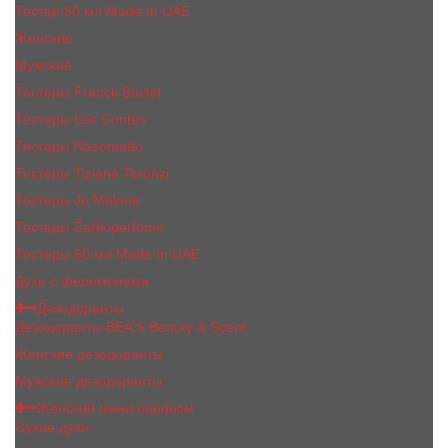
Тестер 50 мл Made In UAE
Женские
Мужские
Тестеры Franck Boclet
Тестеры Les Contes
Тестеры Nasomatto
Тестеры Tiziana Terenzi
Тестеры Jо Malоnе
Тестеры Zarkoperfume
Тестеры 60 мл Made In UAE
Духи с феромонами
Дезодоранты
Дезодоранты BEA'S Beauty & Scent
Женские дезодоранты
Мужские дезодоранты
Женский мини парфюм
Сухие духи