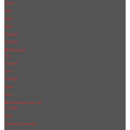
Tarte
NYX
Kylie
MaC
Сhanеl
OTWO
Помада
Lily
Chanel
NYX
OTWO
Kylie
МаС
Бальзам для губ
O.TWO
EOS
Сделано пчелой