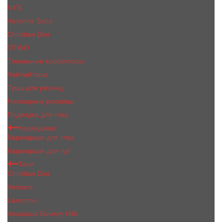
NYX
Vivienne Sabo
Сhristiаn Diоr
OTWO
Тональные корректоры
Хайлайтеры
Тушь для ресниц
Накладные ресницы
Подводка для глаз
Карандаши
Карандаши для глаз
Карандаши для губ
Тени
Christian Dior
Versace
Lancome
Anastasia Beverly Hills