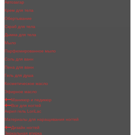
Автозагар
Крем для тела
Обертывание
Скраб для тела
Дымка для тела
Мыло
Парфюмированное мыло
Соль для ванн
Пена для ванн
Гель для душа
Косметическое масло
Эфирное масло
Маникюр и педикюр
Все для ногтей
Акрил гель LoriLac
Материалы для наращивания ногтей
Дизайн ногтей
Зеркальная втирка