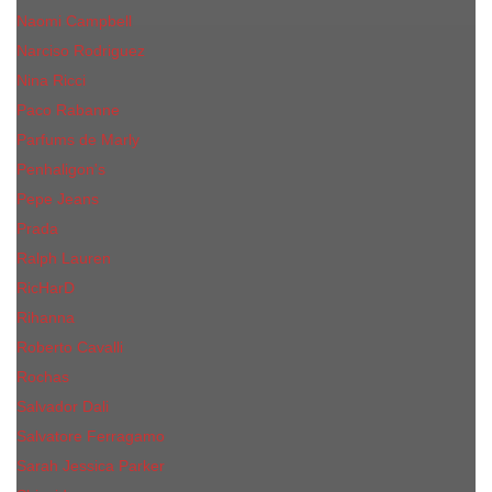
Naomi Campbell
Narciso Rodriguez
Nina Ricci
Paco Rabanne
Parfums de Marly
Penhaligon's
Pepe Jeans
Prada
Ralph Lauren
RicHarD
Rihanna
Roberto Cavalli
Rochas
Salvador Dali
Salvatore Ferragamo
Sarah Jessica Parker