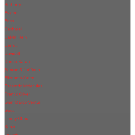
Burberry
Bvlgari
Boss
Cacharel
Calvin Klein
Cerruti
Davidoff
Donna Karan
Дольче & Габбана
Elizabeth Arden
Escentric Molecules
Franck Oliver
Gian Marco Venturi
Gucci
Jimmy Choo
Kenzo
Lacoste