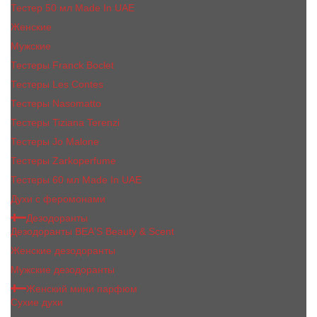
Тестер 50 мл Made In UAE
Женские
Мужские
Тестеры Franck Boclet
Тестеры Les Contes
Тестеры Nasomatto
Тестеры Tiziana Terenzi
Тестеры Jо Malоnе
Тестеры Zarkoperfume
Тестеры 60 мл Made In UAE
Духи с феромонами
Дезодоранты
Дезодоранты BEA'S Beauty & Scent
Женские дезодоранты
Мужские дезодоранты
Женский мини парфюм
Сухие духи