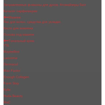
Заправляемые флаконы для духов, Атомайзеры 5мл
Каталог парфюмерии
Макияж
Лак для волос, средства для укладки
Кисти для макияжа
Основа под макияж
Тональный крем
YSL
Maybelline
Lancome
Dermacol
Max Factor
Enough Collagen
Farm Stay
Kylie
Huda Beauty
МаС