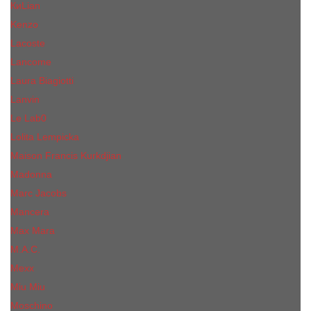
КиLian
Kenzo
Lacoste
Lancome
Laura Biagiotti
Lanvin
Lе Lab0
Lolita Lempicka
Maison Francis Kurkdjian
Madonna
Marc Jacobs
Mancera
Max Mara
M.А.C.
Mexx
Miu Miu
Mоsсhino