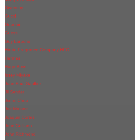
Givenchy
Gucci
Guerlain
Guess
Guy Laroche
Haute Fragrance Company HFC
Hermes
Hugo Boss
Issey Miyake
Jean Paul Gaultier
Jil Sander
Jimmi Choo
Jое Malоnе
Joaquin Cortes
John Galliano
John Richmond