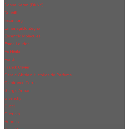
Donna Karan (DKNY)
Dunhill
Eisenberg
Ermenegildo Zegna
Escentric Molecules
Еsteе Lаudеr
Ex Nihilo
Fendi
Franck Olivier
Gerald Ghislain Histoires de Parfums
Gianfranco Ferre
Giorgio Armani
Givenchy
Gucci
Guerlain
Hermes