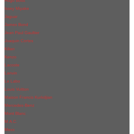
Hugo Boss
Issey Miyake
Jaguar
James Bond
Jean Paul Gaultier
Joaquin Сortes
Kilian
Kenzo
Lacoste
Lanvin
Le Labo
Louis Vuitton
Maison Francis Kurkdjian
Mercedes-Benz
Mont Blanc
M.А.C.
Mexx