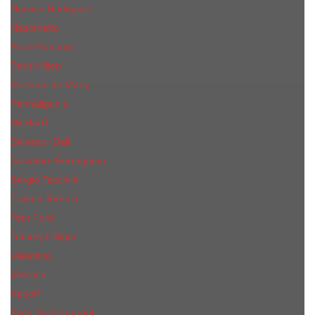
Narciso Rodriguez
Nasomatto
Paco Rabanne
Paris Hilton
Parfums de Marly
Penhaligon​'s
RicHarD
Salvador Dali
Salvatore Ferragamo
Sergio Tacchini
Tiziana Terenzi
Tom Ford
Tommy Hilfiger
Valentino
Versace
Xerjoff
Yves Saint Laurent