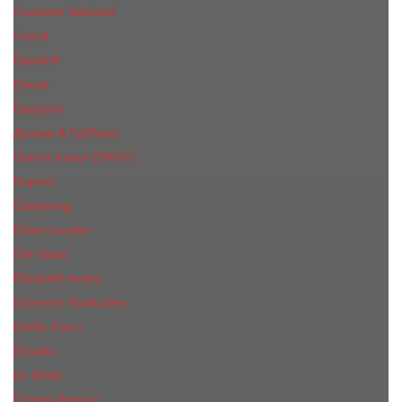
Costume National
Creed
Davidoff
Diesel
Diptyque
Дольче & Габбана
Donna Karan (DKNY)
Dupont
Eisenberg
Еsteе Lаudеr
Elie Saab
Elizabeth Arden
Escentric Molecules
Emilio Pucci
Escada
Ex Nihilo
Giorgio Armani