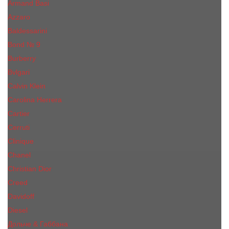
Armand Basi
Azzaro
Baldessarini
Bond № 9
Burberry
Bvlgari
Calvin Klein
Carolina Herrera
Cartier
Cerruti
Сliniquе
Chanel
Christian Dior
Creed
Davidoff
Diesel
Дольче & Габбана