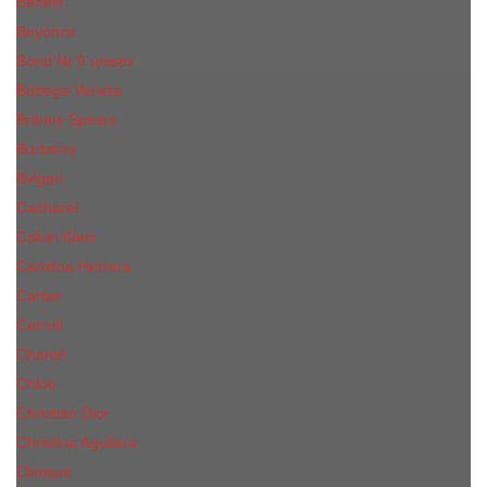
Benefit
Beyonce
Bond № 9 unisex
Bottega Veneta
Britney Spears
Burberry
Bvlgari
Cacharel
Calvin Klein
Carolina Herrera
Cartier
Cerruti
Сhanеl
Chloe
Christian Dior
Christina Aguilera
Сliniquе