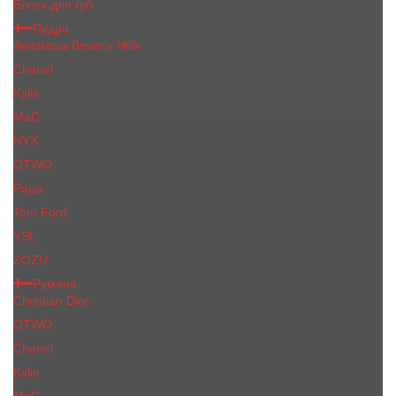
Блеск для губ
Пудра
Anastasia Beverly Hills
Chanel
Kylie
MaC
NYX
OTWO
Pupa
Tom Ford
YSL
ZOZU
Румяна
Christian Dior
OTWO
Сhanеl
Kylie