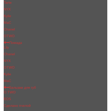
Tarte
NYX
Kylie
MaC
Сhanеl
OTWO
Помада
Lily
Chanel
NYX
OTWO
Kylie
МаС
Бальзам для губ
O.TWO
EOS
Сделано пчелой