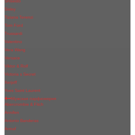
Shiseido
Sisley
Tiziana Terenzi
Tom Ford
Trussardi
Valentino
Vera Wang
Versace
Viktor & Rolf
Victoria s Secret
Xerjoff
Yves Saint Laurent
Мужская парфюмерия
Abercrombie & Fitch
Annifen
Antonio Banderas
Armaf