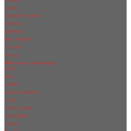
Lanvin
Marina De Bourbon
Moschino
Nina Ricci
Paco Rabanne
Trussardi
Versace
Женская парфюмерия
Ajmal
Alaia
Annifen
Antonio Banderas
Armaf
Ariana Grande
Armand Basi
Azzaro