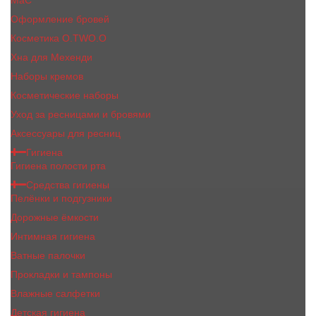
MaC
Оформление бровей
Косметика O.TWO.O
Хна для Мехенди
Наборы кремов
Косметические наборы
Уход за ресницами и бровями
Аксессуары для ресниц
Гигиена
Гигиена полости рта
Средства гигиены
Пелёнки и подгузники
Дорожные ёмкости
Интимная гигиена
Ватные палочки
Прокладки и тампоны
Влажные салфетки
Детская гигиена