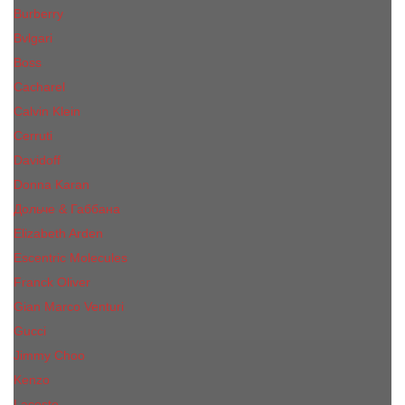
Burberry
Bvlgari
Boss
Cacharel
Calvin Klein
Cerruti
Davidoff
Donna Karan
Дольче & Габбана
Elizabeth Arden
Escentric Molecules
Franck Oliver
Gian Marco Venturi
Gucci
Jimmy Choo
Kenzo
Lacoste