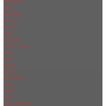
Armand Basi
Azzaro
Baldessarini
Bond № 9
Burberry
Bvlgari
Calvin Klein
Carolina Herrera
Cartier
Cerruti
Сliniquе
Chanel
Christian Dior
Creed
Davidoff
Diesel
Дольче & Габбана