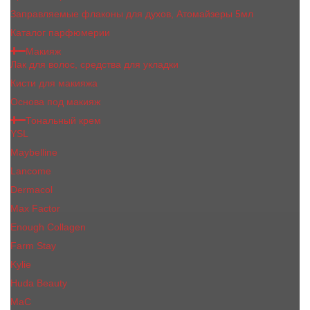
Заправляемые флаконы для духов, Атомайзеры 5мл
Каталог парфюмерии
Макияж
Лак для волос, средства для укладки
Кисти для макияжа
Основа под макияж
Тональный крем
YSL
Maybelline
Lancome
Dermacol
Max Factor
Enough Collagen
Farm Stay
Kylie
Huda Beauty
МаС