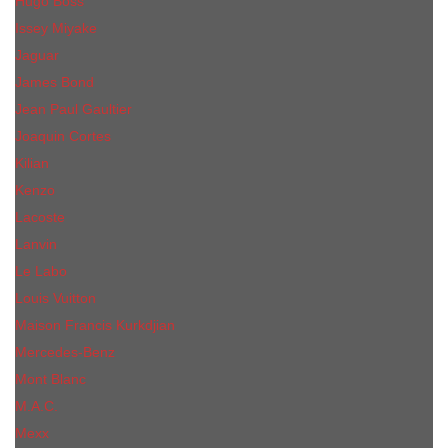
Hugo Boss
Issey Miyake
Jaguar
James Bond
Jean Paul Gaultier
Joaquin Сortes
Kilian
Kenzo
Lacoste
Lanvin
Le Labo
Louis Vuitton
Maison Francis Kurkdjian
Mercedes-Benz
Mont Blanc
M.А.C.
Mexx