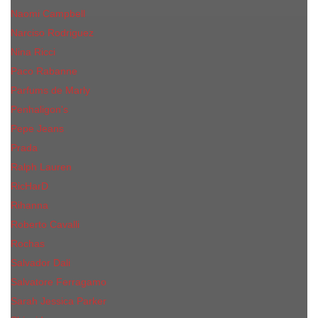
Naomi Campbell
Narciso Rodriguez
Nina Ricci
Paco Rabanne
Parfums de Marly
Penhaligon's
Pepe Jeans
Prada
Ralph Lauren
RicHarD
Rihanna
Roberto Cavalli
Rochas
Salvador Dali
Salvatore Ferragamo
Sarah Jessica Parker