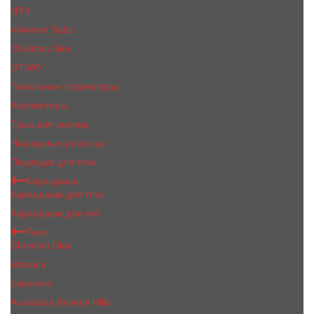
NYX
Vivienne Sabo
Сhristiаn Diоr
OTWO
Тональные корректоры
Хайлайтеры
Тушь для ресниц
Накладные ресницы
Подводка для глаз
Карандаши
Карандаши для глаз
Карандаши для губ
Тени
Christian Dior
Versace
Lancome
Anastasia Beverly Hills