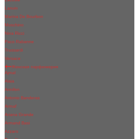
Lanvin
Marina De Bourbon
Moschino
Nina Ricci
Paco Rabanne
Trussardi
Versace
Женская парфюмерия
Ajmal
Alaia
Annifen
Antonio Banderas
Armaf
Ariana Grande
Armand Basi
Azzaro