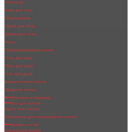
Автозагар
Крем для тела
Обертывание
Скраб для тела
Дымка для тела
Мыло
Парфюмированное мыло
Соль для ванн
Пена для ванн
Гель для душа
Косметическое масло
Эфирное масло
Маникюр и педикюр
Все для ногтей
Акрил гель LoriLac
Материалы для наращивания ногтей
Дизайн ногтей
Зеркальная втирка