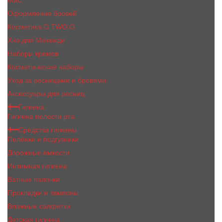
MaC
Оформление бровей
Косметика O.TWO.O
Хна для Мехенди
Наборы кремов
Косметические наборы
Уход за ресницами и бровями
Аксессуары для ресниц
Гигиена
Гигиена полости рта
Средства гигиены
Пелёнки и подгузники
Дорожные ёмкости
Интимная гигиена
Ватные палочки
Прокладки и тампоны
Влажные салфетки
Детская гигиена