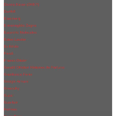
Donna Karan (DKNY)
Dunhill
Eisenberg
Ermenegildo Zegna
Escentric Molecules
Еsteе Lаudеr
Ex Nihilo
Fendi
Franck Olivier
Gerald Ghislain Histoires de Parfums
Gianfranco Ferre
Giorgio Armani
Givenchy
Gucci
Guerlain
Hermes