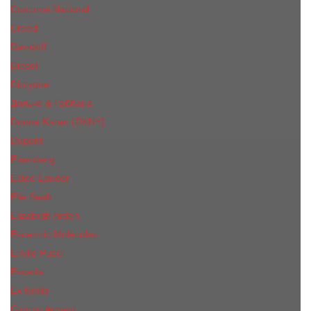
Costume National
Creed
Davidoff
Diesel
Diptyque
Дольче & Габбана
Donna Karan (DKNY)
Dupont
Eisenberg
Еsteе Lаudеr
Elie Saab
Elizabeth Arden
Escentric Molecules
Emilio Pucci
Escada
Ex Nihilo
Giorgio Armani