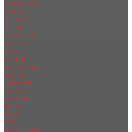
Narciso Rodriguez
Nasomatto
Paco Rabanne
Paris Hilton
Parfums de Marly
Penhaligon​'s
RicHarD
Salvador Dali
Salvatore Ferragamo
Sergio Tacchini
Tiziana Terenzi
Tom Ford
Tommy Hilfiger
Valentino
Versace
Xerjoff
Yves Saint Laurent