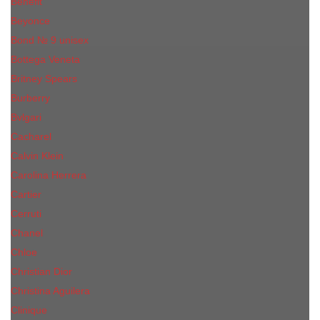
Benefit
Beyonce
Bond № 9 unisex
Bottega Veneta
Britney Spears
Burberry
Bvlgari
Cacharel
Calvin Klein
Carolina Herrera
Cartier
Cerruti
Сhanеl
Chloe
Christian Dior
Christina Aguilera
Сliniquе