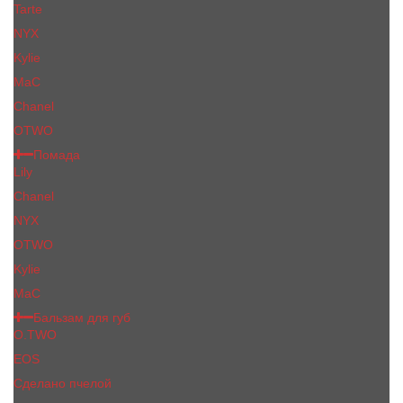
Tarte
NYX
Kylie
MaC
Сhanеl
OTWO
Помада
Lily
Chanel
NYX
OTWO
Kylie
МаС
Бальзам для губ
O.TWO
EOS
Сделано пчелой