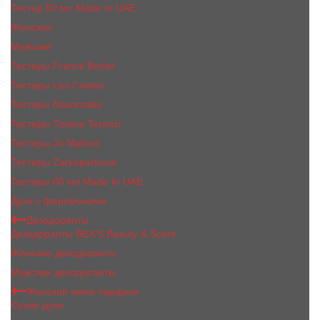
Тестер 50 мл Made In UAE
Женские
Мужские
Тестеры Franck Boclet
Тестеры Les Contes
Тестеры Nasomatto
Тестеры Tiziana Terenzi
Тестеры Jо Malоnе
Тестеры Zarkoperfume
Тестеры 60 мл Made In UAE
Духи с феромонами
Дезодоранты
Дезодоранты BEA'S Beauty & Scent
Женские дезодоранты
Мужские дезодоранты
Женский мини парфюм
Сухие духи