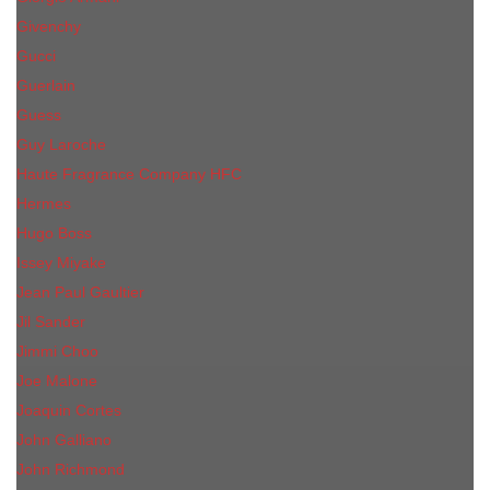
Givenchy
Gucci
Guerlain
Guess
Guy Laroche
Haute Fragrance Company HFC
Hermes
Hugo Boss
Issey Miyake
Jean Paul Gaultier
Jil Sander
Jimmi Choo
Jое Malоnе
Joaquin Cortes
John Galliano
John Richmond