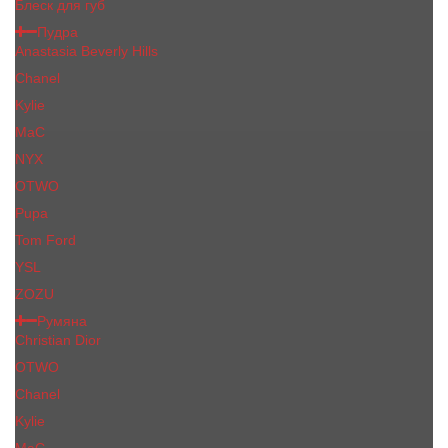
Блеск для губ
Пудра
Anastasia Beverly Hills
Chanel
Kylie
MaC
NYX
OTWO
Pupa
Tom Ford
YSL
ZOZU
Румяна
Christian Dior
OTWO
Сhanеl
Kylie