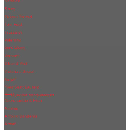
Shiseido
Sisley
Tiziana Terenzi
Tom Ford
Trussardi
Valentino
Vera Wang
Versace
Viktor & Rolf
Victoria s Secret
Xerjoff
Yves Saint Laurent
Мужская парфюмерия
Abercrombie & Fitch
Annifen
Antonio Banderas
Armaf