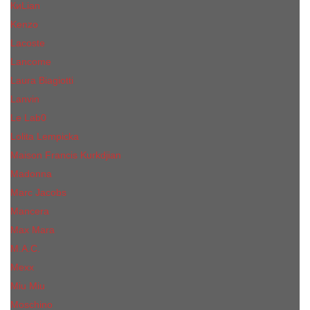
КиLian
Kenzo
Lacoste
Lancome
Laura Biagiotti
Lanvin
Lе Lab0
Lolita Lempicka
Maison Francis Kurkdjian
Madonna
Marc Jacobs
Mancera
Max Mara
M.А.C.
Mexx
Miu Miu
Mоsсhino