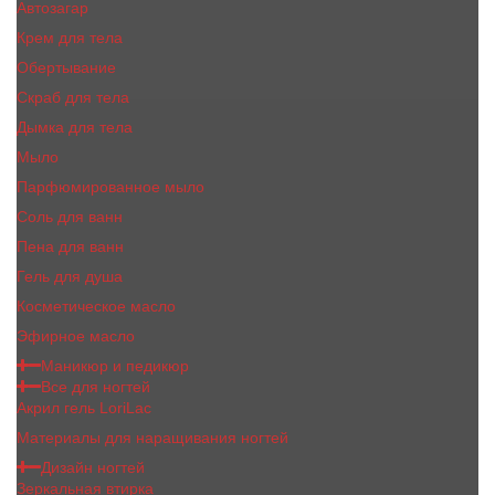
Автозагар
Крем для тела
Обертывание
Скраб для тела
Дымка для тела
Мыло
Парфюмированное мыло
Соль для ванн
Пена для ванн
Гель для душа
Косметическое масло
Эфирное масло
Маникюр и педикюр
Все для ногтей
Акрил гель LoriLac
Материалы для наращивания ногтей
Дизайн ногтей
Зеркальная втирка