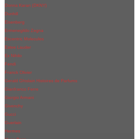
Donna Karan (DKNY)
Dunhill
Eisenberg
Ermenegildo Zegna
Escentric Molecules
Еsteе Lаudеr
Ex Nihilo
Fendi
Franck Olivier
Gerald Ghislain Histoires de Parfums
Gianfranco Ferre
Giorgio Armani
Givenchy
Gucci
Guerlain
Hermes