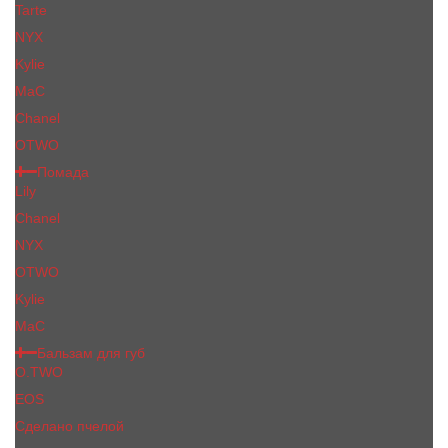
Tarte
NYX
Kylie
MaC
Сhanеl
OTWO
Помада
Lily
Chanel
NYX
OTWO
Kylie
МаС
Бальзам для губ
O.TWO
EOS
Сделано пчелой