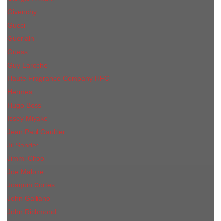
Givenchy
Gucci
Guerlain
Guess
Guy Laroche
Haute Fragrance Company HFC
Hermes
Hugo Boss
Issey Miyake
Jean Paul Gaultier
Jil Sander
Jimmi Choo
Jое Malоnе
Joaquin Cortes
John Galliano
John Richmond