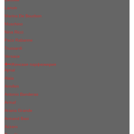
Lanvin
Marina De Bourbon
Moschino
Nina Ricci
Paco Rabanne
Trussardi
Versace
Женская парфюмерия
Ajmal
Alaia
Annifen
Antonio Banderas
Armaf
Ariana Grande
Armand Basi
Azzaro