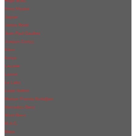
Hugo Boss
Issey Miyake
Jaguar
James Bond
Jean Paul Gaultier
Joaquin Сortes
Kilian
Kenzo
Lacoste
Lanvin
Le Labo
Louis Vuitton
Maison Francis Kurkdjian
Mercedes-Benz
Mont Blanc
M.А.C.
Mexx