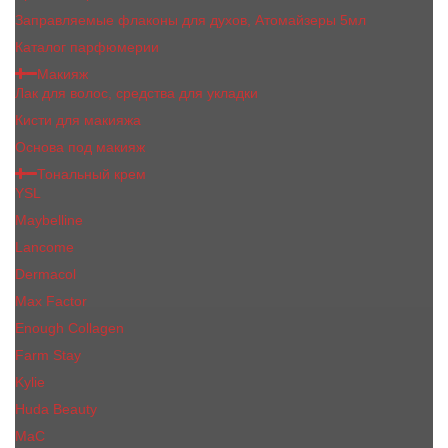
Заправляемые флаконы для духов, Атомайзеры 5мл
Каталог парфюмерии
Макияж
Лак для волос, средства для укладки
Кисти для макияжа
Основа под макияж
Тональный крем
YSL
Maybelline
Lancome
Dermacol
Max Factor
Enough Collagen
Farm Stay
Kylie
Huda Beauty
МаС