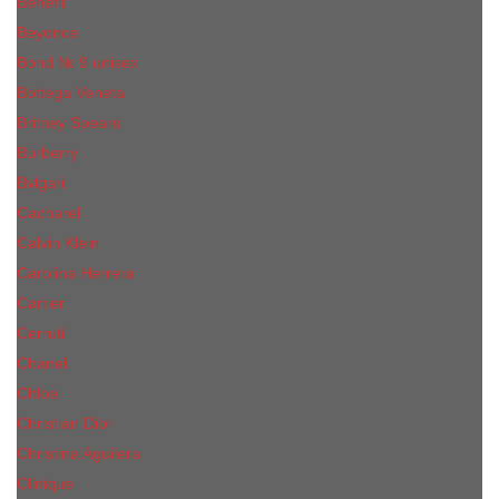
Benefit
Beyonce
Bond № 9 unisex
Bottega Veneta
Britney Spears
Burberry
Bvlgari
Cacharel
Calvin Klein
Carolina Herrera
Cartier
Cerruti
Сhanеl
Chloe
Christian Dior
Christina Aguilera
Сliniquе