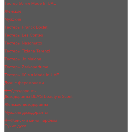
Тестер 50 мл Made In UAE
Женские
Мужские
Тестеры Franck Boclet
Тестеры Les Contes
Тестеры Nasomatto
Тестеры Tiziana Terenzi
Тестеры Jо Malоnе
Тестеры Zarkoperfume
Тестеры 60 мл Made In UAE
Духи с феромонами
Дезодоранты
Дезодоранты BEA'S Beauty & Scent
Женские дезодоранты
Мужские дезодоранты
Женский мини парфюм
Сухие духи