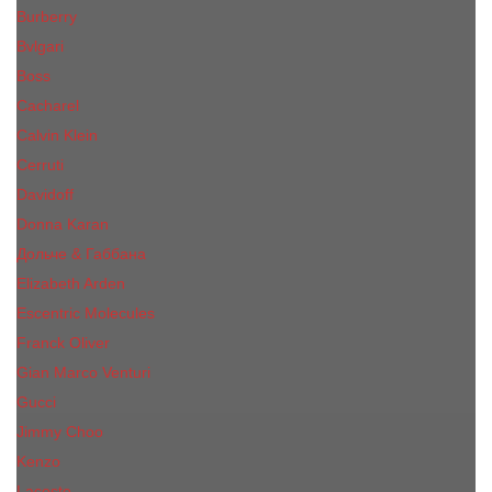
Burberry
Bvlgari
Boss
Cacharel
Calvin Klein
Cerruti
Davidoff
Donna Karan
Дольче & Габбана
Elizabeth Arden
Escentric Molecules
Franck Oliver
Gian Marco Venturi
Gucci
Jimmy Choo
Kenzo
Lacoste