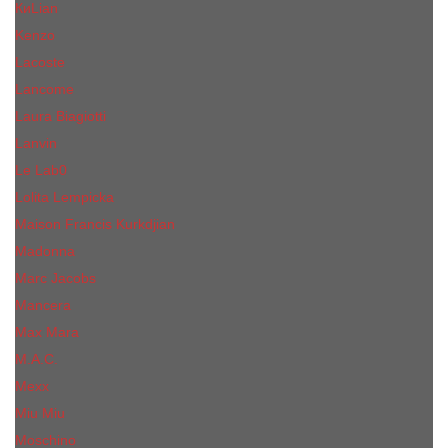
КиLian
Kenzo
Lacoste
Lancome
Laura Biagiotti
Lanvin
Lе Lab0
Lolita Lempicka
Maison Francis Kurkdjian
Madonna
Marc Jacobs
Mancera
Max Mara
M.А.C.
Mexx
Miu Miu
Mоsсhino