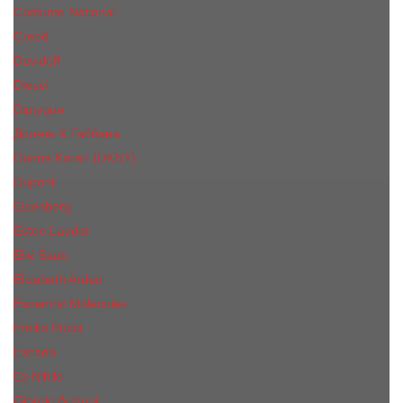
Costume National
Creed
Davidoff
Diesel
Diptyque
Дольче & Габбана
Donna Karan (DKNY)
Dupont
Eisenberg
Еsteе Lаudеr
Elie Saab
Elizabeth Arden
Escentric Molecules
Emilio Pucci
Escada
Ex Nihilo
Giorgio Armani