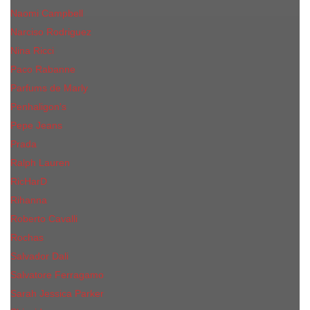
Naomi Campbell
Narciso Rodriguez
Nina Ricci
Paco Rabanne
Parfums de Marly
Penhaligon's
Pepe Jeans
Prada
Ralph Lauren
RicHarD
Rihanna
Roberto Cavalli
Rochas
Salvador Dali
Salvatore Ferragamo
Sarah Jessica Parker