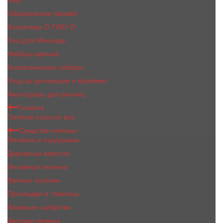
MaC
Оформление бровей
Косметика O.TWO.O
Хна для Мехенди
Наборы кремов
Косметические наборы
Уход за ресницами и бровями
Аксессуары для ресниц
Гигиена
Гигиена полости рта
Средства гигиены
Пелёнки и подгузники
Дорожные ёмкости
Интимная гигиена
Ватные палочки
Прокладки и тампоны
Влажные салфетки
Детская гигиена