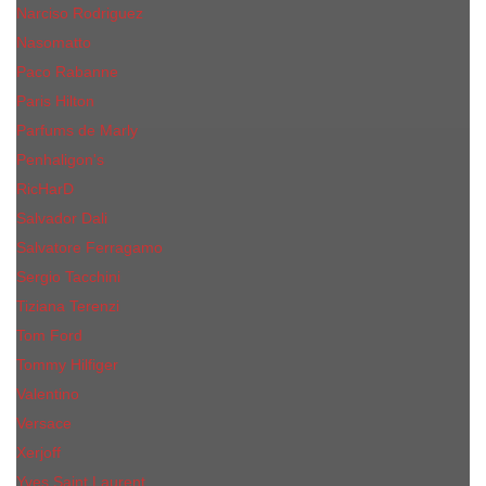
Narciso Rodriguez
Nasomatto
Paco Rabanne
Paris Hilton
Parfums de Marly
Penhaligon​'s
RicHarD
Salvador Dali
Salvatore Ferragamo
Sergio Tacchini
Tiziana Terenzi
Tom Ford
Tommy Hilfiger
Valentino
Versace
Xerjoff
Yves Saint Laurent