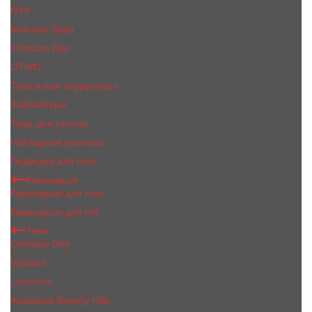
NYX
Vivienne Sabo
Сhristiаn Diоr
OTWO
Тональные корректоры
Хайлайтеры
Тушь для ресниц
Накладные ресницы
Подводка для глаз
Карандаши
Карандаши для глаз
Карандаши для губ
Тени
Christian Dior
Versace
Lancome
Anastasia Beverly Hills