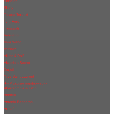
Shiseido
Sisley
Tiziana Terenzi
Tom Ford
Trussardi
Valentino
Vera Wang
Versace
Viktor & Rolf
Victoria s Secret
Xerjoff
Yves Saint Laurent
Мужская парфюмерия
Abercrombie & Fitch
Annifen
Antonio Banderas
Armaf