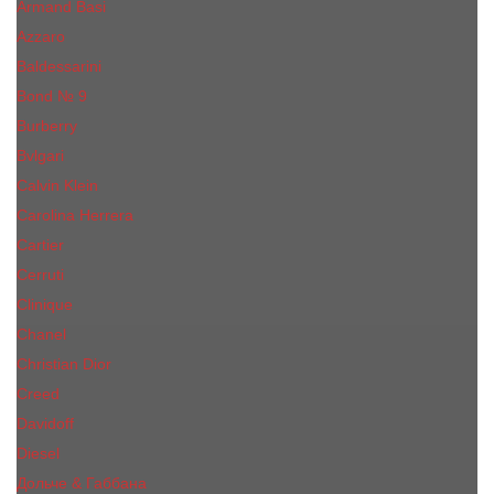
Armand Basi
Azzaro
Baldessarini
Bond № 9
Burberry
Bvlgari
Calvin Klein
Carolina Herrera
Cartier
Cerruti
Сliniquе
Chanel
Christian Dior
Creed
Davidoff
Diesel
Дольче & Габбана