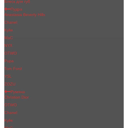
Блеск для губ
Пудра
Anastasia Beverly Hills
Chanel
Kylie
MaC
NYX
OTWO
Pupa
Tom Ford
YSL
ZOZU
Румяна
Christian Dior
OTWO
Сhanеl
Kylie