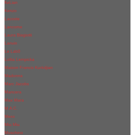
КиLian
Kenzo
Lacoste
Lancome
Laura Biagiotti
Lanvin
Lе Lab0
Lolita Lempicka
Maison Francis Kurkdjian
Madonna
Marc Jacobs
Mancera
Max Mara
M.А.C.
Mexx
Miu Miu
Mоsсhino