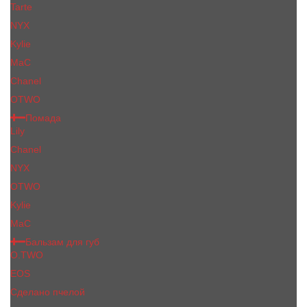
Tarte
NYX
Kylie
MaC
Сhanеl
OTWO
Помада
Lily
Chanel
NYX
OTWO
Kylie
МаС
Бальзам для губ
O.TWO
EOS
Сделано пчелой