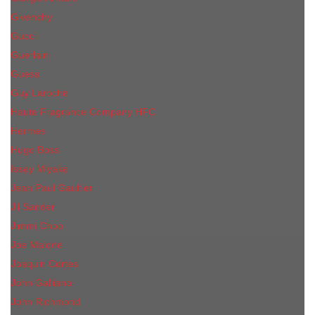
Givenchy
Gucci
Guerlain
Guess
Guy Laroche
Haute Fragrance Company HFC
Hermes
Hugo Boss
Issey Miyake
Jean Paul Gaultier
Jil Sander
Jimmi Choo
Jое Malоnе
Joaquin Cortes
John Galliano
John Richmond