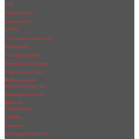
NYX
Vivienne Sabo
Сhristiаn Diоr
OTWO
Тональные корректоры
Хайлайтеры
Тушь для ресниц
Накладные ресницы
Подводка для глаз
Карандаши
Карандаши для глаз
Карандаши для губ
Тени
Christian Dior
Versace
Lancome
Anastasia Beverly Hills