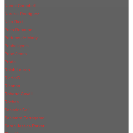
Naomi Campbell
Narciso Rodriguez
Nina Ricci
Paco Rabanne
Parfums de Marly
Penhaligon's
Pepe Jeans
Prada
Ralph Lauren
RicHarD
Rihanna
Roberto Cavalli
Rochas
Salvador Dali
Salvatore Ferragamo
Sarah Jessica Parker