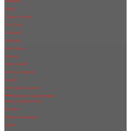
Shiseido
Sisley
Tiziana Terenzi
Tom Ford
Trussardi
Valentino
Vera Wang
Versace
Viktor & Rolf
Victoria s Secret
Xerjoff
Yves Saint Laurent
Мужская парфюмерия
Abercrombie & Fitch
Annifen
Antonio Banderas
Armaf