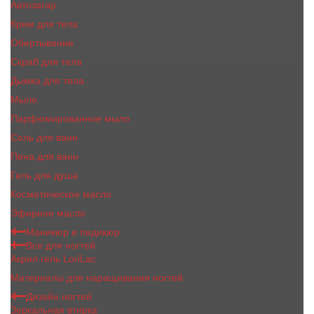
Автозагар
Крем для тела
Обертывание
Скраб для тела
Дымка для тела
Мыло
Парфюмированное мыло
Соль для ванн
Пена для ванн
Гель для душа
Косметическое масло
Эфирное масло
Маникюр и педикюр
Все для ногтей
Акрил гель LoriLac
Материалы для наращивания ногтей
Дизайн ногтей
Зеркальная втирка