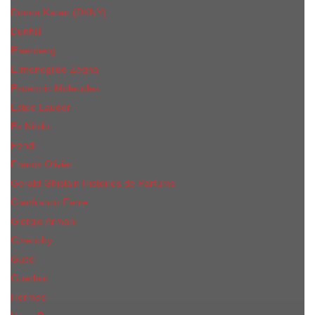
Donna Karan (DKNY)
Dunhill
Eisenberg
Ermenegildo Zegna
Escentric Molecules
Еsteе Lаudеr
Ex Nihilo
Fendi
Franck Olivier
Gerald Ghislain Histoires de Parfums
Gianfranco Ferre
Giorgio Armani
Givenchy
Gucci
Guerlain
Hermes