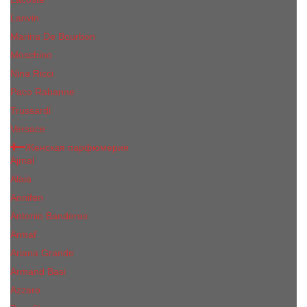
Lanvin
Marina De Bourbon
Moschino
Nina Ricci
Paco Rabanne
Trussardi
Versace
Женская парфюмерия
Ajmal
Alaia
Annifen
Antonio Banderas
Armaf
Ariana Grande
Armand Basi
Azzaro