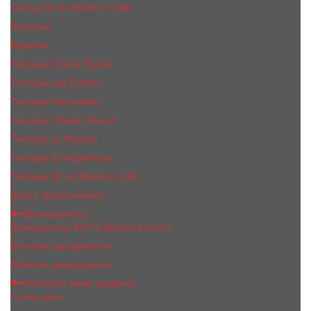
Тестер 50 мл Made In UAE
Женские
Мужские
Тестеры Franck Boclet
Тестеры Les Contes
Тестеры Nasomatto
Тестеры Tiziana Terenzi
Тестеры Jо Malоnе
Тестеры Zarkoperfume
Тестеры 60 мл Made In UAE
Духи с феромонами
Дезодоранты
Дезодоранты BEA'S Beauty & Scent
Женские дезодоранты
Мужские дезодоранты
Женский мини парфюм
Сухие духи