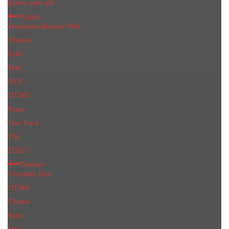
Блеск для губ
Пудра
Anastasia Beverly Hills
Chanel
Kylie
MaC
NYX
OTWO
Pupa
Tom Ford
YSL
ZOZU
Румяна
Christian Dior
OTWO
Сhanеl
Kylie