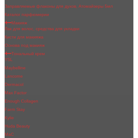
Заправляемые флаконы для духов, Атомайзеры 5мл
Каталог парфюмерии
Макияж
Лак для волос, средства для укладки
Кисти для макияжа
Основа под макияж
Тональный крем
YSL
Maybelline
Lancome
Dermacol
Max Factor
Enough Collagen
Farm Stay
Kylie
Huda Beauty
МаС