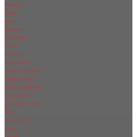
Burberry
Bvlgari
Boss
Cacharel
Calvin Klein
Cerruti
Davidoff
Donna Karan
Дольче & Габбана
Elizabeth Arden
Escentric Molecules
Franck Oliver
Gian Marco Venturi
Gucci
Jimmy Choo
Kenzo
Lacoste