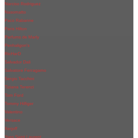
Narciso Rodriguez
Nasomatto
Paco Rabanne
Paris Hilton
Parfums de Marly
Penhaligon​'s
RicHarD
Salvador Dali
Salvatore Ferragamo
Sergio Tacchini
Tiziana Terenzi
Tom Ford
Tommy Hilfiger
Valentino
Versace
Xerjoff
Yves Saint Laurent