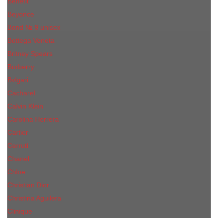
Benefit
Beyonce
Bond № 9 unisex
Bottega Veneta
Britney Spears
Burberry
Bvlgari
Cacharel
Calvin Klein
Carolina Herrera
Cartier
Cerruti
Сhanеl
Chloe
Christian Dior
Christina Aguilera
Сliniquе