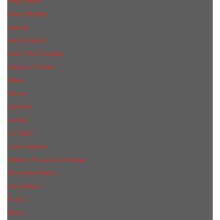
Hugo Boss
Issey Miyake
Jaguar
James Bond
Jean Paul Gaultier
Joaquin Сortes
Kilian
Kenzo
Lacoste
Lanvin
Le Labo
Louis Vuitton
Maison Francis Kurkdjian
Mercedes-Benz
Mont Blanc
M.А.C.
Mexx