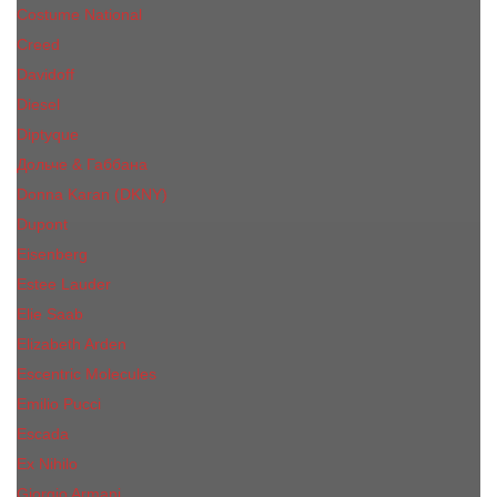
Costume National
Creed
Davidoff
Diesel
Diptyque
Дольче & Габбана
Donna Karan (DKNY)
Dupont
Eisenberg
Еsteе Lаudеr
Elie Saab
Elizabeth Arden
Escentric Molecules
Emilio Pucci
Escada
Ex Nihilo
Giorgio Armani