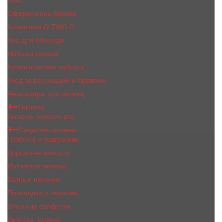
MaC
Оформление бровей
Косметика O.TWO.O
Хна для Мехенди
Наборы кремов
Косметические наборы
Уход за ресницами и бровями
Аксессуары для ресниц
Гигиена
Гигиена полости рта
Средства гигиены
Пелёнки и подгузники
Дорожные ёмкости
Интимная гигиена
Ватные палочки
Прокладки и тампоны
Влажные салфетки
Детская гигиена