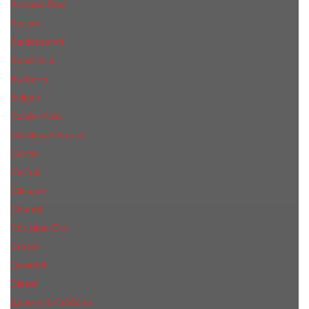
Armand Basi
Azzaro
Baldessarini
Bond № 9
Burberry
Bvlgari
Calvin Klein
Carolina Herrera
Cartier
Cerruti
Сliniquе
Chanel
Christian Dior
Creed
Davidoff
Diesel
Дольче & Габбана