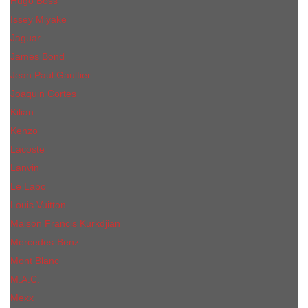
Hugo Boss
Issey Miyake
Jaguar
James Bond
Jean Paul Gaultier
Joaquin Сortes
Kilian
Kenzo
Lacoste
Lanvin
Le Labo
Louis Vuitton
Maison Francis Kurkdjian
Mercedes-Benz
Mont Blanc
M.А.C.
Mexx