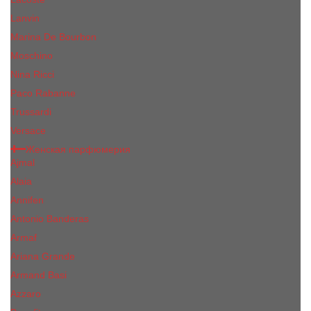
Lanvin
Marina De Bourbon
Moschino
Nina Ricci
Paco Rabanne
Trussardi
Versace
Женская парфюмерия
Ajmal
Alaia
Annifen
Antonio Banderas
Armaf
Ariana Grande
Armand Basi
Azzaro