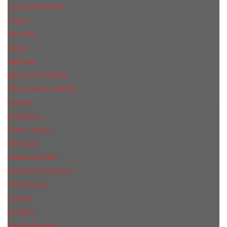
Costume National
Creed
Davidoff
Diesel
Diptyque
Дольче & Габбана
Donna Karan (DKNY)
Dupont
Eisenberg
Еsteе Lаudеr
Elie Saab
Elizabeth Arden
Escentric Molecules
Emilio Pucci
Escada
Ex Nihilo
Giorgio Armani