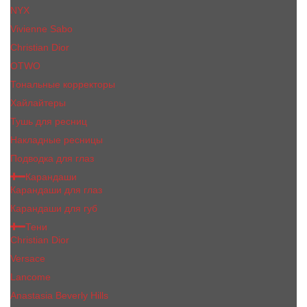
NYX
Vivienne Sabo
Сhristiаn Diоr
OTWO
Тональные корректоры
Хайлайтеры
Тушь для ресниц
Накладные ресницы
Подводка для глаз
Карандаши
Карандаши для глаз
Карандаши для губ
Тени
Christian Dior
Versace
Lancome
Anastasia Beverly Hills