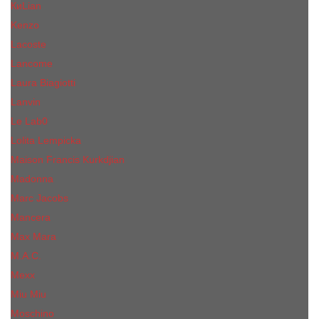
КиLian
Kenzo
Lacoste
Lancome
Laura Biagiotti
Lanvin
Lе Lab0
Lolita Lempicka
Maison Francis Kurkdjian
Madonna
Marc Jacobs
Mancera
Max Mara
M.А.C.
Mexx
Miu Miu
Mоsсhino