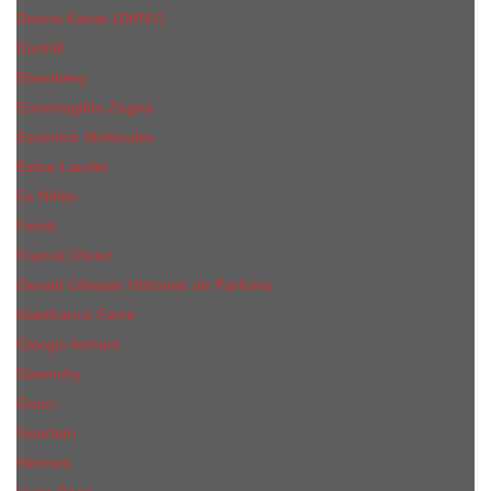
Donna Karan (DKNY)
Dunhill
Eisenberg
Ermenegildo Zegna
Escentric Molecules
Еsteе Lаudеr
Ex Nihilo
Fendi
Franck Olivier
Gerald Ghislain Histoires de Parfums
Gianfranco Ferre
Giorgio Armani
Givenchy
Gucci
Guerlain
Hermes