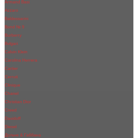
Armand Basi
Azzaro
Baldessarini
Bond № 9
Burberry
Bvlgari
Calvin Klein
Carolina Herrera
Cartier
Cerruti
Сliniquе
Chanel
Christian Dior
Creed
Davidoff
Diesel
Дольче & Габбана