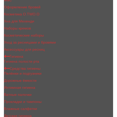
MaC
Оформление бровей
Косметика O.TWO.O
Хна для Мехенди
Наборы кремов
Косметические наборы
Уход за ресницами и бровями
Аксессуары для ресниц
Гигиена
Гигиена полости рта
Средства гигиены
Пелёнки и подгузники
Дорожные ёмкости
Интимная гигиена
Ватные палочки
Прокладки и тампоны
Влажные салфетки
Детская гигиена