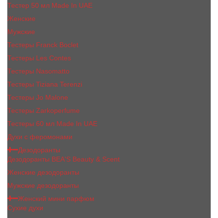
Тестер 50 мл Made In UAE
Женские
Мужские
Тестеры Franck Boclet
Тестеры Les Contes
Тестеры Nasomatto
Тестеры Tiziana Terenzi
Тестеры Jо Malоnе
Тестеры Zarkoperfume
Тестеры 60 мл Made In UAE
Духи с феромонами
Дезодоранты
Дезодоранты BEA'S Beauty & Scent
Женские дезодоранты
Мужские дезодоранты
Женский мини парфюм
Сухие духи