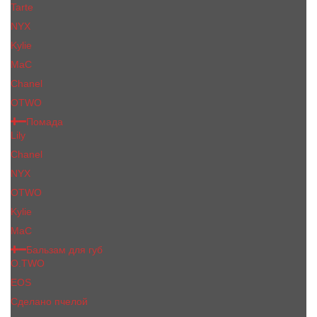
Tarte
NYX
Kylie
MaC
Сhanеl
OTWO
Помада
Lily
Chanel
NYX
OTWO
Kylie
МаС
Бальзам для губ
O.TWO
EOS
Сделано пчелой