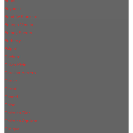
Benefit
Beyonce
Bond № 9 unisex
Bottega Veneta
Britney Spears
Burberry
Bvlgari
Cacharel
Calvin Klein
Carolina Herrera
Cartier
Cerruti
Сhanеl
Chloe
Christian Dior
Christina Aguilera
Сliniquе