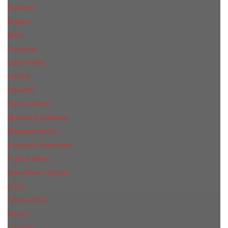
Burberry
Bvlgari
Boss
Cacharel
Calvin Klein
Cerruti
Davidoff
Donna Karan
Дольче & Габбана
Elizabeth Arden
Escentric Molecules
Franck Oliver
Gian Marco Venturi
Gucci
Jimmy Choo
Kenzo
Lacoste