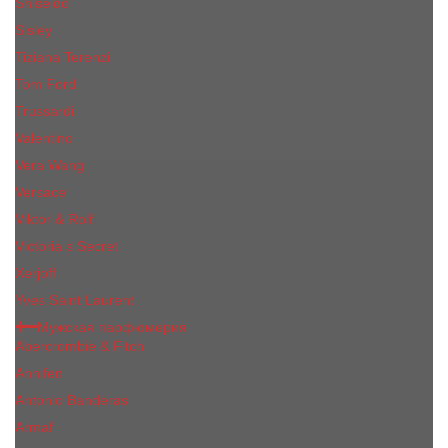
Shiseido
Sisley
Tiziana Terenzi
Tom Ford
Trussardi
Valentino
Vera Wang
Versace
Viktor & Rolf
Victoria s Secret
Xerjoff
Yves Saint Laurent
Мужская парфюмерия
Abercrombie & Fitch
Annifen
Antonio Banderas
Armaf