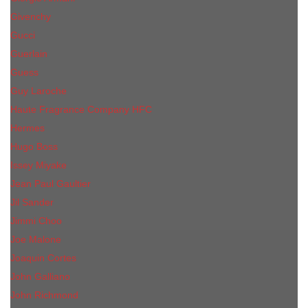
Givenchy
Gucci
Guerlain
Guess
Guy Laroche
Haute Fragrance Company HFC
Hermes
Hugo Boss
Issey Miyake
Jean Paul Gaultier
Jil Sander
Jimmi Choo
Jое Malоnе
Joaquin Cortes
John Galliano
John Richmond