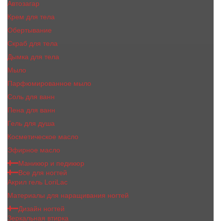
Автозагар
Крем для тела
Обертывание
Скраб для тела
Дымка для тела
Мыло
Парфюмированное мыло
Соль для ванн
Пена для ванн
Гель для душа
Косметическое масло
Эфирное масло
Маникюр и педикюр
Все для ногтей
Акрил гель LoriLac
Материалы для наращивания ногтей
Дизайн ногтей
Зеркальная втирка