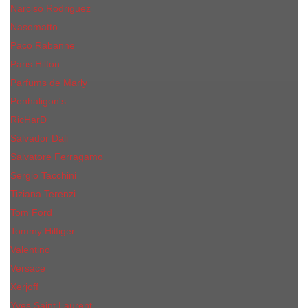
Narciso Rodriguez
Nasomatto
Paco Rabanne
Paris Hilton
Parfums de Marly
Penhaligon​'s
RicHarD
Salvador Dali
Salvatore Ferragamo
Sergio Tacchini
Tiziana Terenzi
Tom Ford
Tommy Hilfiger
Valentino
Versace
Xerjoff
Yves Saint Laurent