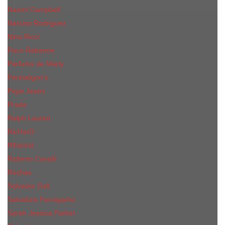
Naomi Campbell
Narciso Rodriguez
Nina Ricci
Paco Rabanne
Parfums de Marly
Penhaligon's
Pepe Jeans
Prada
Ralph Lauren
RicHarD
Rihanna
Roberto Cavalli
Rochas
Salvador Dali
Salvatore Ferragamo
Sarah Jessica Parker