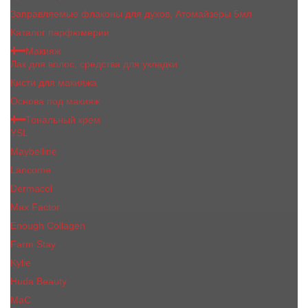
Заправляемые флаконы для духов, Атомайзеры 5мл
Каталог парфюмерии
Макияж
Лак для волос, средства для укладки
Кисти для макияжа
Основа под макияж
Тональный крем
YSL
Maybelline
Lancome
Dermacol
Max Factor
Enough Collagen
Farm Stay
Kylie
Huda Beauty
МаС