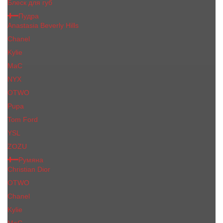
Блеск для губ
Пудра
Anastasia Beverly Hills
Chanel
Kylie
MaC
NYX
OTWO
Pupa
Tom Ford
YSL
ZOZU
Румяна
Christian Dior
OTWO
Сhanеl
Kylie