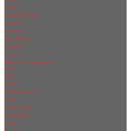
Lanvin
Marina De Bourbon
Moschino
Nina Ricci
Paco Rabanne
Trussardi
Versace
Женская парфюмерия
Ajmal
Alaia
Annifen
Antonio Banderas
Armaf
Ariana Grande
Armand Basi
Azzaro