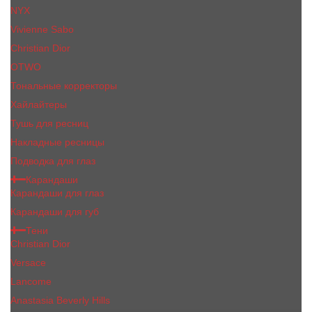
NYX
Vivienne Sabo
Сhristiаn Diоr
OTWO
Тональные корректоры
Хайлайтеры
Тушь для ресниц
Накладные ресницы
Подводка для глаз
Карандаши
Карандаши для глаз
Карандаши для губ
Тени
Christian Dior
Versace
Lancome
Anastasia Beverly Hills