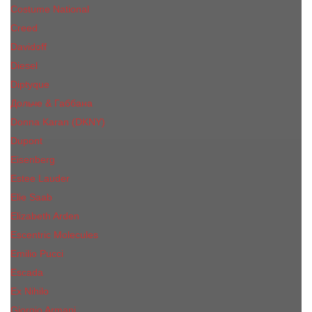
Costume National
Creed
Davidoff
Diesel
Diptyque
Дольче & Габбана
Donna Karan (DKNY)
Dupont
Eisenberg
Еsteе Lаudеr
Elie Saab
Elizabeth Arden
Escentric Molecules
Emilio Pucci
Escada
Ex Nihilo
Giorgio Armani