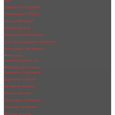
MaC
Оформление бровей
Косметика O.TWO.O
Хна для Мехенди
Наборы кремов
Косметические наборы
Уход за ресницами и бровями
Аксессуары для ресниц
Гигиена
Гигиена полости рта
Средства гигиены
Пелёнки и подгузники
Дорожные ёмкости
Интимная гигиена
Ватные палочки
Прокладки и тампоны
Влажные салфетки
Детская гигиена