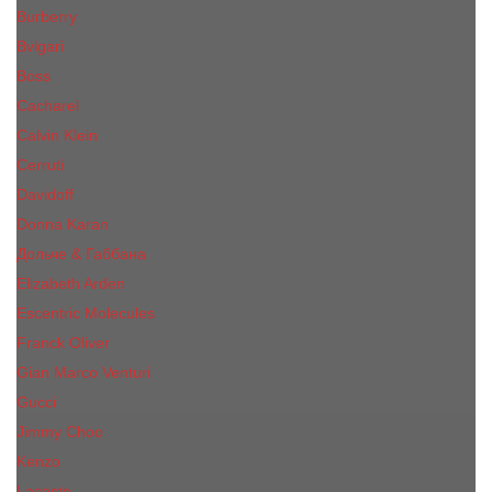
Burberry
Bvlgari
Boss
Cacharel
Calvin Klein
Cerruti
Davidoff
Donna Karan
Дольче & Габбана
Elizabeth Arden
Escentric Molecules
Franck Oliver
Gian Marco Venturi
Gucci
Jimmy Choo
Kenzo
Lacoste