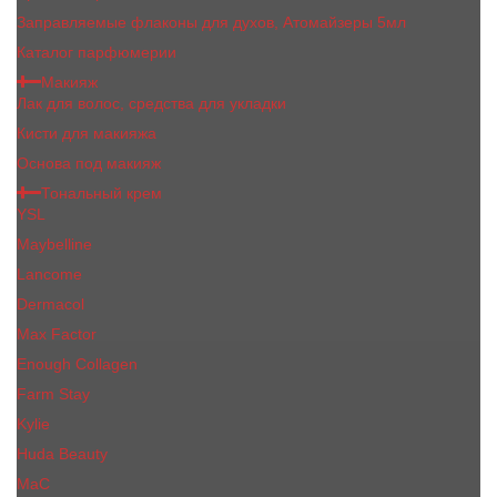
Заправляемые флаконы для духов, Атомайзеры 5мл
Каталог парфюмерии
Макияж
Лак для волос, средства для укладки
Кисти для макияжа
Основа под макияж
Тональный крем
YSL
Maybelline
Lancome
Dermacol
Max Factor
Enough Collagen
Farm Stay
Kylie
Huda Beauty
МаС