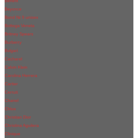
Benefit
Beyonce
Bond № 9 unisex
Bottega Veneta
Britney Spears
Burberry
Bvlgari
Cacharel
Calvin Klein
Carolina Herrera
Cartier
Cerruti
Сhanеl
Chloe
Christian Dior
Christina Aguilera
Сliniquе