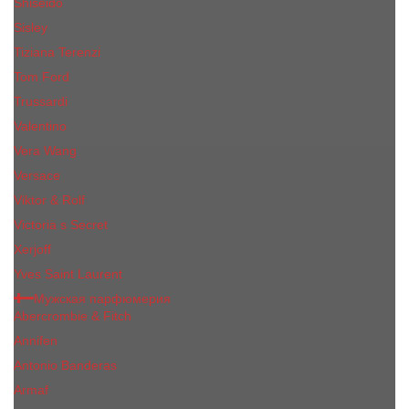
Shiseido
Sisley
Tiziana Terenzi
Tom Ford
Trussardi
Valentino
Vera Wang
Versace
Viktor & Rolf
Victoria s Secret
Xerjoff
Yves Saint Laurent
Мужская парфюмерия
Abercrombie & Fitch
Annifen
Antonio Banderas
Armaf