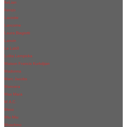
КиLian
Kenzo
Lacoste
Lancome
Laura Biagiotti
Lanvin
Lе Lab0
Lolita Lempicka
Maison Francis Kurkdjian
Madonna
Marc Jacobs
Mancera
Max Mara
M.А.C.
Mexx
Miu Miu
Mоsсhino