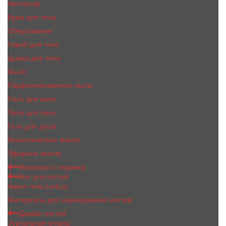
Автозагар
Крем для тела
Обертывание
Скраб для тела
Дымка для тела
Мыло
Парфюмированное мыло
Соль для ванн
Пена для ванн
Гель для душа
Косметическое масло
Эфирное масло
Маникюр и педикюр
Все для ногтей
Акрил гель LoriLac
Материалы для наращивания ногтей
Дизайн ногтей
Зеркальная втирка