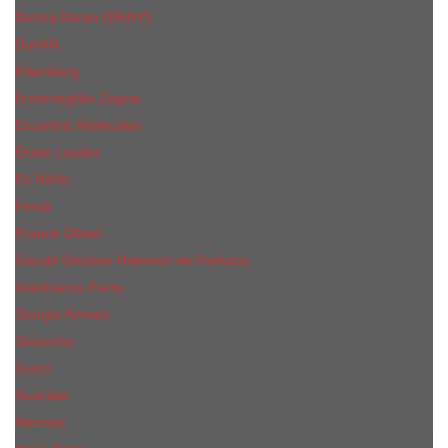
Donna Karan (DKNY)
Dunhill
Eisenberg
Ermenegildo Zegna
Escentric Molecules
Еsteе Lаudеr
Ex Nihilo
Fendi
Franck Olivier
Gerald Ghislain Histoires de Parfums
Gianfranco Ferre
Giorgio Armani
Givenchy
Gucci
Guerlain
Hermes