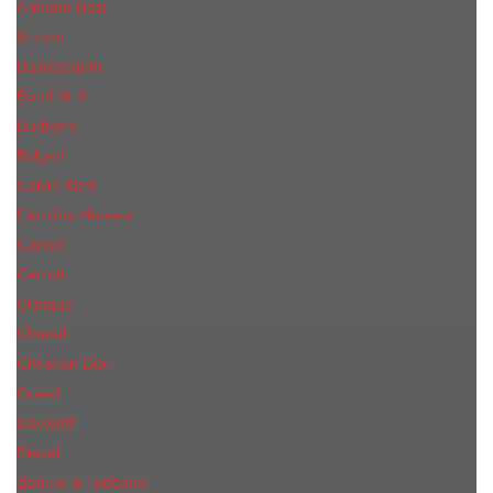
Armand Basi
Azzaro
Baldessarini
Bond № 9
Burberry
Bvlgari
Calvin Klein
Carolina Herrera
Cartier
Cerruti
Сliniquе
Chanel
Christian Dior
Creed
Davidoff
Diesel
Дольче & Габбана