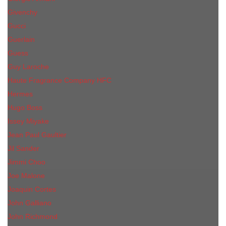
Givenchy
Gucci
Guerlain
Guess
Guy Laroche
Haute Fragrance Company HFC
Hermes
Hugo Boss
Issey Miyake
Jean Paul Gaultier
Jil Sander
Jimmi Choo
Jое Malоnе
Joaquin Cortes
John Galliano
John Richmond