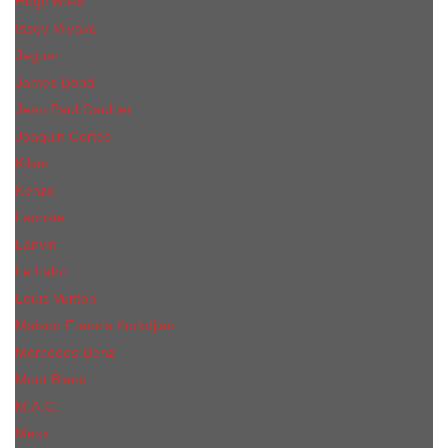
Hugo Boss
Issey Miyake
Jaguar
James Bond
Jean Paul Gaultier
Joaquin Сortes
Kilian
Kenzo
Lacoste
Lanvin
Le Labo
Louis Vuitton
Maison Francis Kurkdjian
Mercedes-Benz
Mont Blanc
M.А.C.
Mexx