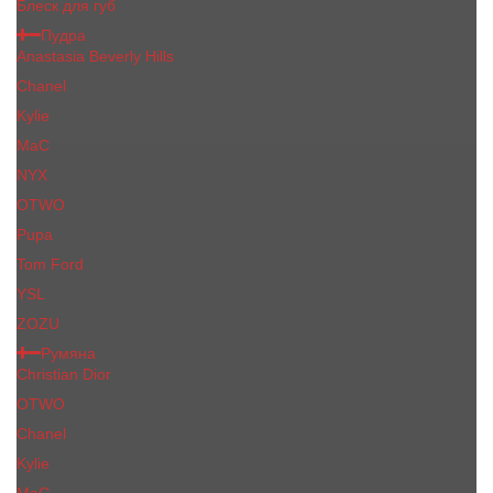
Блеск для губ
Пудра
Anastasia Beverly Hills
Chanel
Kylie
MaC
NYX
OTWO
Pupa
Tom Ford
YSL
ZOZU
Румяна
Christian Dior
OTWO
Сhanеl
Kylie