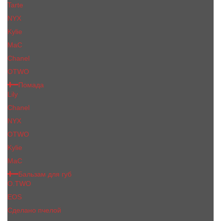
Tarte
NYX
Kylie
MaC
Сhanеl
OTWO
Помада
Lily
Chanel
NYX
OTWO
Kylie
МаС
Бальзам для губ
O.TWO
EOS
Сделано пчелой