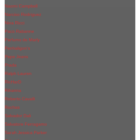
Naomi Campbell
Narciso Rodriguez
Nina Ricci
Paco Rabanne
Parfums de Marly
Penhaligon's
Pepe Jeans
Prada
Ralph Lauren
RicHarD
Rihanna
Roberto Cavalli
Rochas
Salvador Dali
Salvatore Ferragamo
Sarah Jessica Parker