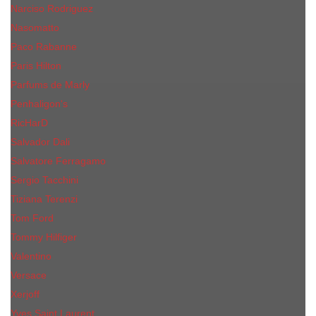
Narciso Rodriguez
Nasomatto
Paco Rabanne
Paris Hilton
Parfums de Marly
Penhaligon​'s
RicHarD
Salvador Dali
Salvatore Ferragamo
Sergio Tacchini
Tiziana Terenzi
Tom Ford
Tommy Hilfiger
Valentino
Versace
Xerjoff
Yves Saint Laurent