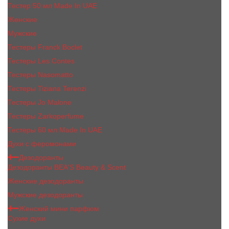
Тестер 50 мл Made In UAE
Женские
Мужские
Тестеры Franck Boclet
Тестеры Les Contes
Тестеры Nasomatto
Тестеры Tiziana Terenzi
Тестеры Jо Malоnе
Тестеры Zarkoperfume
Тестеры 60 мл Made In UAE
Духи с феромонами
Дезодоранты
Дезодоранты BEA'S Beauty & Scent
Женские дезодоранты
Мужские дезодоранты
Женский мини парфюм
Сухие духи