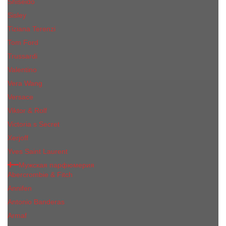
Shiseido
Sisley
Tiziana Terenzi
Tom Ford
Trussardi
Valentino
Vera Wang
Versace
Viktor & Rolf
Victoria s Secret
Xerjoff
Yves Saint Laurent
Мужская парфюмерия
Abercrombie & Fitch
Annifen
Antonio Banderas
Armaf