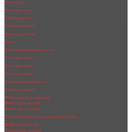
Автозагар
Крем для тела
Обертывание
Скраб для тела
Дымка для тела
Мыло
Парфюмированное мыло
Соль для ванн
Пена для ванн
Гель для душа
Косметическое масло
Эфирное масло
Маникюр и педикюр
Все для ногтей
Акрил гель LoriLac
Материалы для наращивания ногтей
Дизайн ногтей
Зеркальная втирка