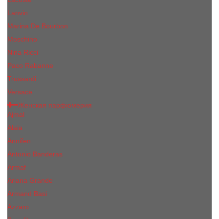
Lanvin
Marina De Bourbon
Moschino
Nina Ricci
Paco Rabanne
Trussardi
Versace
Женская парфюмерия
Ajmal
Alaia
Annifen
Antonio Banderas
Armaf
Ariana Grande
Armand Basi
Azzaro