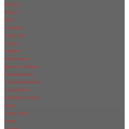
Burberry
Bvlgari
Boss
Cacharel
Calvin Klein
Cerruti
Davidoff
Donna Karan
Дольче & Габбана
Elizabeth Arden
Escentric Molecules
Franck Oliver
Gian Marco Venturi
Gucci
Jimmy Choo
Kenzo
Lacoste