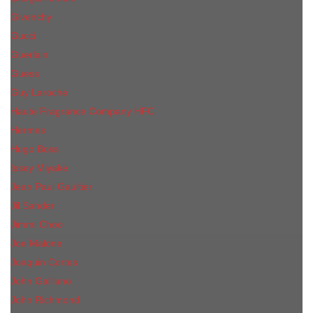
Givenchy
Gucci
Guerlain
Guess
Guy Laroche
Haute Fragrance Company HFC
Hermes
Hugo Boss
Issey Miyake
Jean Paul Gaultier
Jil Sander
Jimmi Choo
Jое Malоnе
Joaquin Cortes
John Galliano
John Richmond