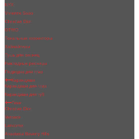
NYX
Vivienne Sabo
Сhristiаn Diоr
OTWO
Тональные корректоры
Хайлайтеры
Тушь для ресниц
Накладные ресницы
Подводка для глаз
Карандаши
Карандаши для глаз
Карандаши для губ
Тени
Christian Dior
Versace
Lancome
Anastasia Beverly Hills