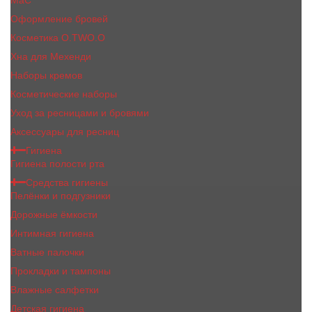
MaC
Оформление бровей
Косметика O.TWO.O
Хна для Мехенди
Наборы кремов
Косметические наборы
Уход за ресницами и бровями
Аксессуары для ресниц
Гигиена
Гигиена полости рта
Средства гигиены
Пелёнки и подгузники
Дорожные ёмкости
Интимная гигиена
Ватные палочки
Прокладки и тампоны
Влажные салфетки
Детская гигиена