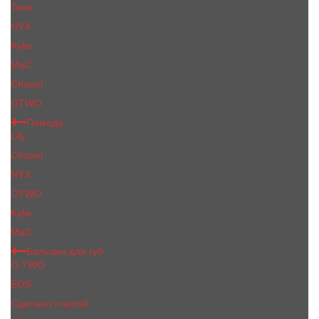
Tarte
NYX
Kylie
MaC
Сhanеl
OTWO
Помада
Lily
Chanel
NYX
OTWO
Kylie
МаС
Бальзам для губ
O.TWO
EOS
Сделано пчелой