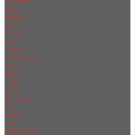
Armand Basi
Azzaro
Baldessarini
Bond № 9
Burberry
Bvlgari
Calvin Klein
Carolina Herrera
Cartier
Cerruti
Сliniquе
Chanel
Christian Dior
Creed
Davidoff
Diesel
Дольче & Габбана