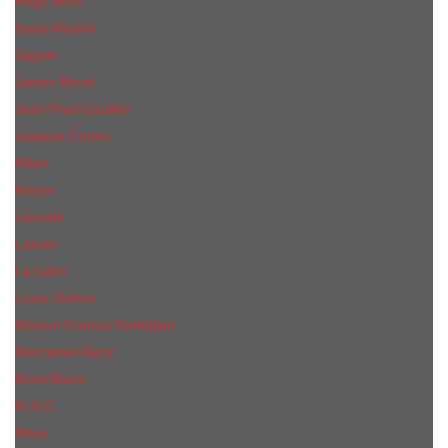
Hugo Boss
Issey Miyake
Jaguar
James Bond
Jean Paul Gaultier
Joaquin Сortes
Kilian
Kenzo
Lacoste
Lanvin
Le Labo
Louis Vuitton
Maison Francis Kurkdjian
Mercedes-Benz
Mont Blanc
M.А.C.
Mexx