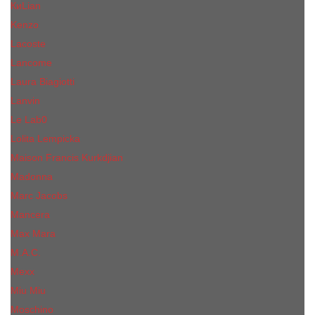
КиLian
Kenzo
Lacoste
Lancome
Laura Biagiotti
Lanvin
Lе Lab0
Lolita Lempicka
Maison Francis Kurkdjian
Madonna
Marc Jacobs
Mancera
Max Mara
M.А.C.
Mexx
Miu Miu
Mоsсhino