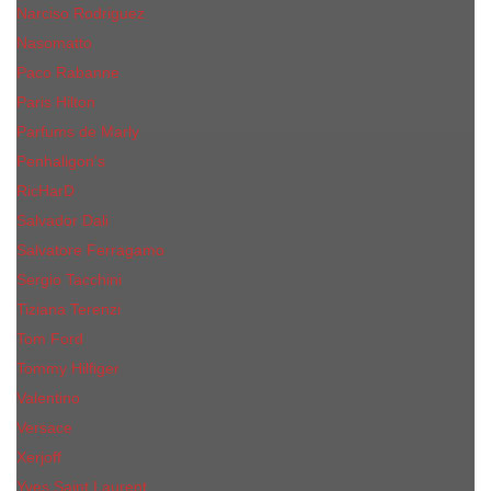
Narciso Rodriguez
Nasomatto
Paco Rabanne
Paris Hilton
Parfums de Marly
Penhaligon​'s
RicHarD
Salvador Dali
Salvatore Ferragamo
Sergio Tacchini
Tiziana Terenzi
Tom Ford
Tommy Hilfiger
Valentino
Versace
Xerjoff
Yves Saint Laurent