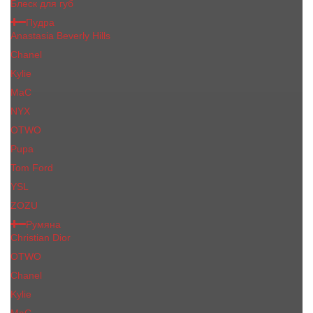
Блеск для губ
Пудра
Anastasia Beverly Hills
Chanel
Kylie
MaC
NYX
OTWO
Pupa
Tom Ford
YSL
ZOZU
Румяна
Christian Dior
OTWO
Сhanеl
Kylie