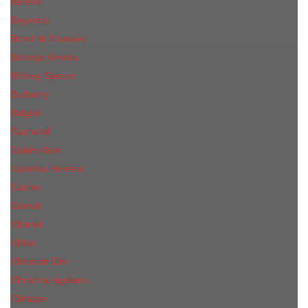
Benefit
Beyonce
Bond № 9 unisex
Bottega Veneta
Britney Spears
Burberry
Bvlgari
Cacharel
Calvin Klein
Carolina Herrera
Cartier
Cerruti
Сhanеl
Chloe
Christian Dior
Christina Aguilera
Сliniquе