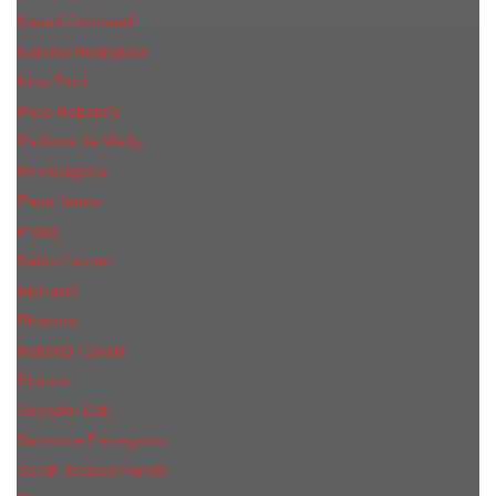
Naomi Campbell
Narciso Rodriguez
Nina Ricci
Paco Rabanne
Parfums de Marly
Penhaligon's
Pepe Jeans
Prada
Ralph Lauren
RicHarD
Rihanna
Roberto Cavalli
Rochas
Salvador Dali
Salvatore Ferragamo
Sarah Jessica Parker