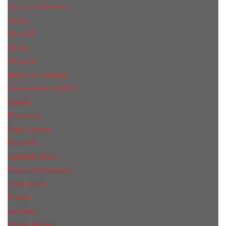
Costume National
Creed
Davidoff
Diesel
Diptyque
Дольче & Габбана
Donna Karan (DKNY)
Dupont
Eisenberg
Еsteе Lаudеr
Elie Saab
Elizabeth Arden
Escentric Molecules
Emilio Pucci
Escada
Ex Nihilo
Giorgio Armani