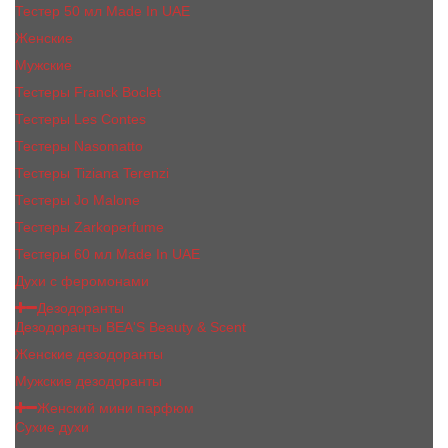
Тестер 50 мл Made In UAE
Женские
Мужские
Тестеры Franck Boclet
Тестеры Les Contes
Тестеры Nasomatto
Тестеры Tiziana Terenzi
Тестеры Jо Malоnе
Тестеры Zarkoperfume
Тестеры 60 мл Made In UAE
Духи с феромонами
Дезодоранты
Дезодоранты BEA'S Beauty & Scent
Женские дезодоранты
Мужские дезодоранты
Женский мини парфюм
Сухие духи