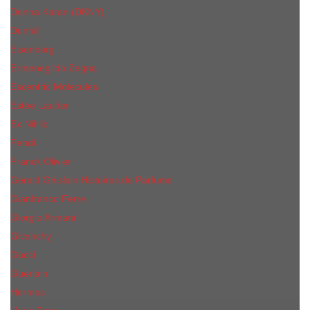
Donna Karan (DKNY)
Dunhill
Eisenberg
Ermenegildo Zegna
Escentric Molecules
Еsteе Lаudеr
Ex Nihilo
Fendi
Franck Olivier
Gerald Ghislain Histoires de Parfums
Gianfranco Ferre
Giorgio Armani
Givenchy
Gucci
Guerlain
Hermes