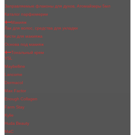
Заправляемые флаконы для духов, Атомайзеры 5мл
Каталог парфюмерии
Макияж
Лак для волос, средства для укладки
Кисти для макияжа
Основа под макияж
Тональный крем
YSL
Maybelline
Lancome
Dermacol
Max Factor
Enough Collagen
Farm Stay
Kylie
Huda Beauty
МаС