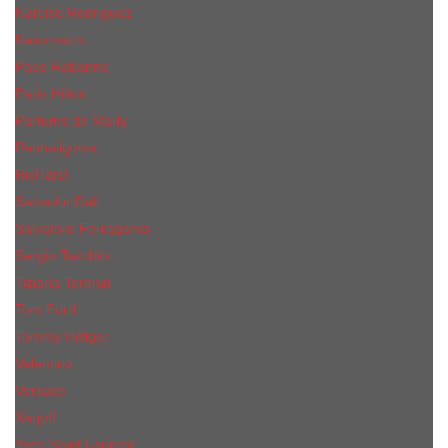
Narciso Rodriguez
Nasomatto
Paco Rabanne
Paris Hilton
Parfums de Marly
Penhaligon​'s
RicHarD
Salvador Dali
Salvatore Ferragamo
Sergio Tacchini
Tiziana Terenzi
Tom Ford
Tommy Hilfiger
Valentino
Versace
Xerjoff
Yves Saint Laurent