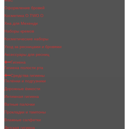
MaC
Оформление бровей
Косметика O.TWO.O
Хна для Мехенди
Наборы кремов
Косметические наборы
Уход за ресницами и бровями
Аксессуары для ресниц
Гигиена
Гигиена полости рта
Средства гигиены
Пелёнки и подгузники
Дорожные ёмкости
Интимная гигиена
Ватные палочки
Прокладки и тампоны
Влажные салфетки
Детская гигиена