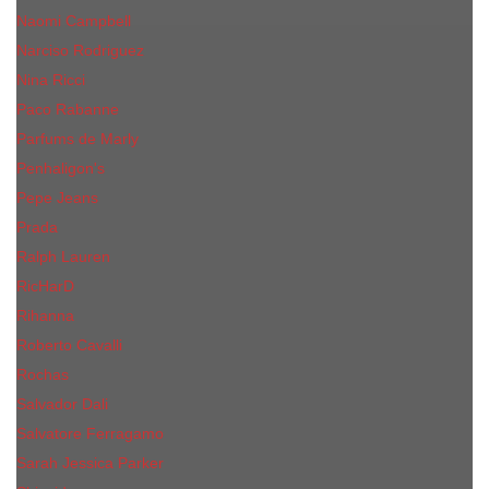
Naomi Campbell
Narciso Rodriguez
Nina Ricci
Paco Rabanne
Parfums de Marly
Penhaligon's
Pepe Jeans
Prada
Ralph Lauren
RicHarD
Rihanna
Roberto Cavalli
Rochas
Salvador Dali
Salvatore Ferragamo
Sarah Jessica Parker