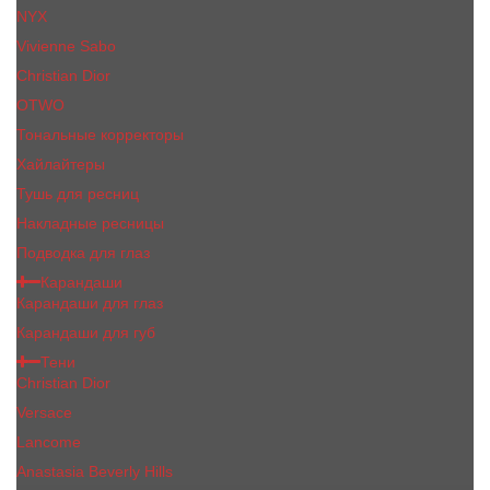
NYX
Vivienne Sabo
Сhristiаn Diоr
OTWO
Тональные корректоры
Хайлайтеры
Тушь для ресниц
Накладные ресницы
Подводка для глаз
Карандаши
Карандаши для глаз
Карандаши для губ
Тени
Christian Dior
Versace
Lancome
Anastasia Beverly Hills