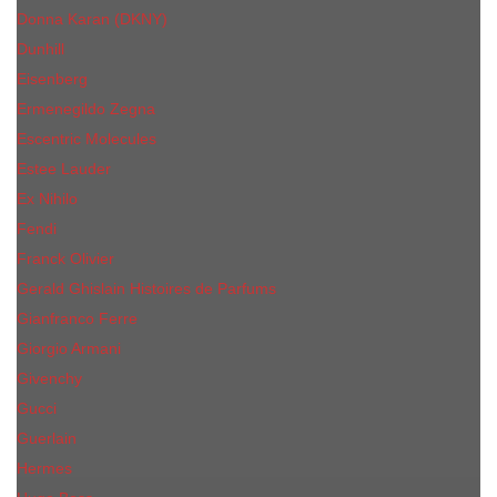
Donna Karan (DKNY)
Dunhill
Eisenberg
Ermenegildo Zegna
Escentric Molecules
Еsteе Lаudеr
Ex Nihilo
Fendi
Franck Olivier
Gerald Ghislain Histoires de Parfums
Gianfranco Ferre
Giorgio Armani
Givenchy
Gucci
Guerlain
Hermes