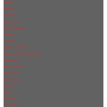
КиLian
Kenzo
Lacoste
Lancome
Laura Biagiotti
Lanvin
Lе Lab0
Lolita Lempicka
Maison Francis Kurkdjian
Madonna
Marc Jacobs
Mancera
Max Mara
M.А.C.
Mexx
Miu Miu
Mоsсhino