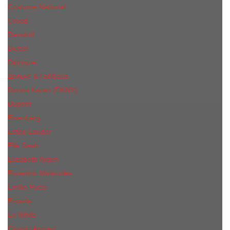
Costume National
Creed
Davidoff
Diesel
Diptyque
Дольче & Габбана
Donna Karan (DKNY)
Dupont
Eisenberg
Еsteе Lаudеr
Elie Saab
Elizabeth Arden
Escentric Molecules
Emilio Pucci
Escada
Ex Nihilo
Giorgio Armani