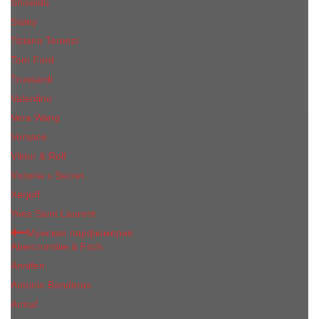
Shiseido
Sisley
Tiziana Terenzi
Tom Ford
Trussardi
Valentino
Vera Wang
Versace
Viktor & Rolf
Victoria s Secret
Xerjoff
Yves Saint Laurent
Мужская парфюмерия
Abercrombie & Fitch
Annifen
Antonio Banderas
Armaf