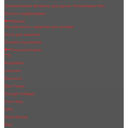
Заправляемые флаконы для духов, Атомайзеры 5мл
Каталог парфюмерии
Макияж
Лак для волос, средства для укладки
Кисти для макияжа
Основа под макияж
Тональный крем
YSL
Maybelline
Lancome
Dermacol
Max Factor
Enough Collagen
Farm Stay
Kylie
Huda Beauty
МаС