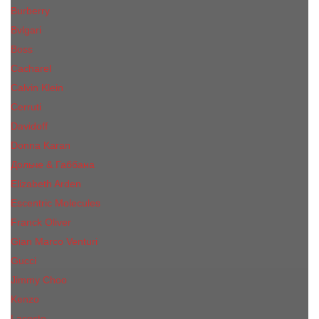
Burberry
Bvlgari
Boss
Cacharel
Calvin Klein
Cerruti
Davidoff
Donna Karan
Дольче & Габбана
Elizabeth Arden
Escentric Molecules
Franck Oliver
Gian Marco Venturi
Gucci
Jimmy Choo
Kenzo
Lacoste