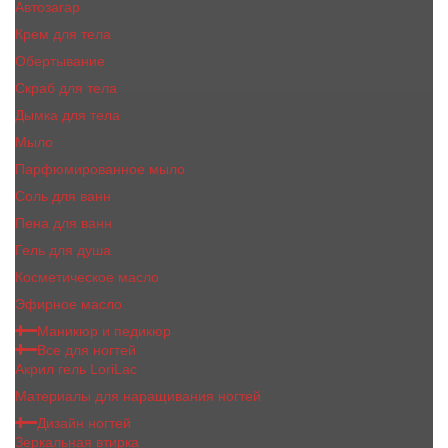
Автозагар
Крем для тела
Обертывание
Скраб для тела
Дымка для тела
Мыло
Парфюмированное мыло
Соль для ванн
Пена для ванн
Гель для душа
Косметическое масло
Эфирное масло
Маникюр и педикюр
Все для ногтей
Акрил гель LoriLac
Материалы для наращивания ногтей
Дизайн ногтей
Зеркальная втирка