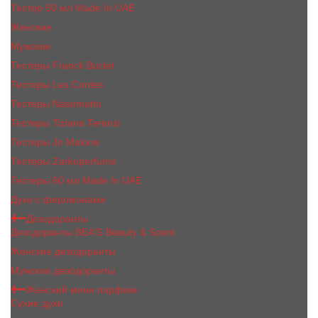
Тестер 50 мл Made In UAE
Женские
Мужские
Тестеры Franck Boclet
Тестеры Les Contes
Тестеры Nasomatto
Тестеры Tiziana Terenzi
Тестеры Jо Malоnе
Тестеры Zarkoperfume
Тестеры 60 мл Made In UAE
Духи с феромонами
Дезодоранты
Дезодоранты BEA'S Beauty & Scent
Женские дезодоранты
Мужские дезодоранты
Женский мини парфюм
Сухие духи