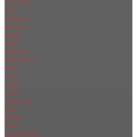
Armand Basi
Azzaro
Baldessarini
Bond № 9
Burberry
Bvlgari
Calvin Klein
Carolina Herrera
Cartier
Cerruti
Сliniquе
Chanel
Christian Dior
Creed
Davidoff
Diesel
Дольче & Габбана