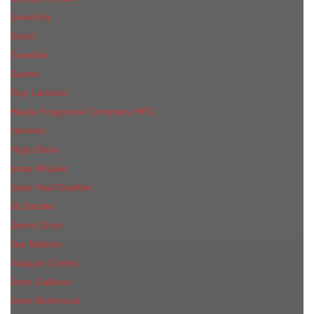
Givenchy
Gucci
Guerlain
Guess
Guy Laroche
Haute Fragrance Company HFC
Hermes
Hugo Boss
Issey Miyake
Jean Paul Gaultier
Jil Sander
Jimmi Choo
Jое Malоnе
Joaquin Cortes
John Galliano
John Richmond