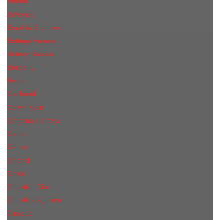
Benefit
Beyonce
Bond № 9 unisex
Bottega Veneta
Britney Spears
Burberry
Bvlgari
Cacharel
Calvin Klein
Carolina Herrera
Cartier
Cerruti
Сhanеl
Chloe
Christian Dior
Christina Aguilera
Сliniquе