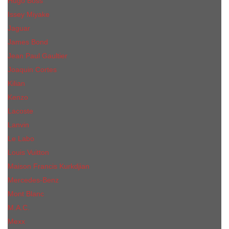
Hugo Boss
Issey Miyake
Jaguar
James Bond
Jean Paul Gaultier
Joaquin Сortes
Kilian
Kenzo
Lacoste
Lanvin
Le Labo
Louis Vuitton
Maison Francis Kurkdjian
Mercedes-Benz
Mont Blanc
M.А.C.
Mexx