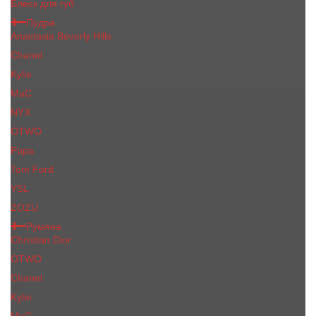
Блеск для губ
Пудра
Anastasia Beverly Hills
Chanel
Kylie
MaC
NYX
OTWO
Pupa
Tom Ford
YSL
ZOZU
Румяна
Christian Dior
OTWO
Сhanеl
Kylie