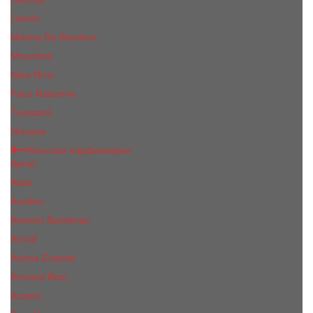
Lanvin
Marina De Bourbon
Moschino
Nina Ricci
Paco Rabanne
Trussardi
Versace
Женская парфюмерия
Ajmal
Alaia
Annifen
Antonio Banderas
Armaf
Ariana Grande
Armand Basi
Azzaro