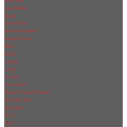
Hugo Boss
Issey Miyake
Jaguar
James Bond
Jean Paul Gaultier
Joaquin Сortes
Kilian
Kenzo
Lacoste
Lanvin
Le Labo
Louis Vuitton
Maison Francis Kurkdjian
Mercedes-Benz
Mont Blanc
M.А.C.
Mexx