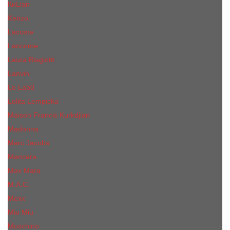
КиLian
Kenzo
Lacoste
Lancome
Laura Biagiotti
Lanvin
Lе Lab0
Lolita Lempicka
Maison Francis Kurkdjian
Madonna
Marc Jacobs
Mancera
Max Mara
M.А.C.
Mexx
Miu Miu
Mоsсhino