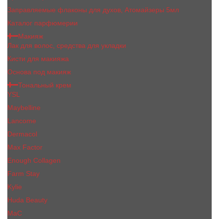
Заправляемые флаконы для духов, Атомайзеры 5мл
Каталог парфюмерии
Макияж
Лак для волос, средства для укладки
Кисти для макияжа
Основа под макияж
Тональный крем
YSL
Maybelline
Lancome
Dermacol
Max Factor
Enough Collagen
Farm Stay
Kylie
Huda Beauty
МаС