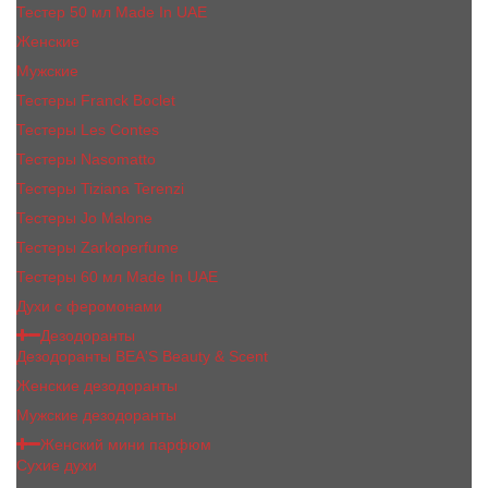
Тестер 50 мл Made In UAE
Женские
Мужские
Тестеры Franck Boclet
Тестеры Les Contes
Тестеры Nasomatto
Тестеры Tiziana Terenzi
Тестеры Jо Malоnе
Тестеры Zarkoperfume
Тестеры 60 мл Made In UAE
Духи с феромонами
Дезодоранты
Дезодоранты BEA'S Beauty & Scent
Женские дезодоранты
Мужские дезодоранты
Женский мини парфюм
Сухие духи