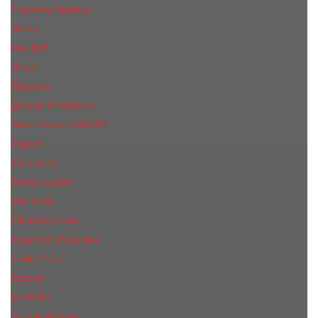
Costume National
Creed
Davidoff
Diesel
Diptyque
Дольче & Габбана
Donna Karan (DKNY)
Dupont
Eisenberg
Еsteе Lаudеr
Elie Saab
Elizabeth Arden
Escentric Molecules
Emilio Pucci
Escada
Ex Nihilo
Giorgio Armani