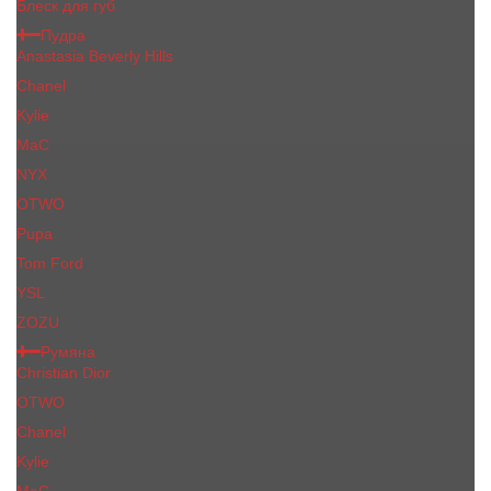
Блеск для губ
Пудра
Anastasia Beverly Hills
Chanel
Kylie
MaC
NYX
OTWO
Pupa
Tom Ford
YSL
ZOZU
Румяна
Christian Dior
OTWO
Сhanеl
Kylie