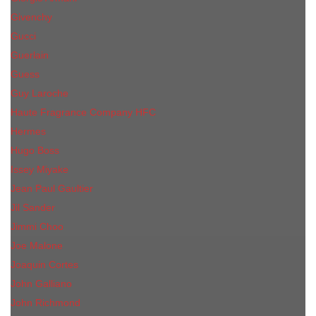
Givenchy
Gucci
Guerlain
Guess
Guy Laroche
Haute Fragrance Company HFC
Hermes
Hugo Boss
Issey Miyake
Jean Paul Gaultier
Jil Sander
Jimmi Choo
Jое Malоnе
Joaquin Cortes
John Galliano
John Richmond