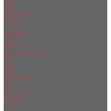
Lanvin
Marina De Bourbon
Moschino
Nina Ricci
Paco Rabanne
Trussardi
Versace
Женская парфюмерия
Ajmal
Alaia
Annifen
Antonio Banderas
Armaf
Ariana Grande
Armand Basi
Azzaro