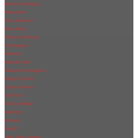
Narciso Rodriguez
Nasomatto
Paco Rabanne
Paris Hilton
Parfums de Marly
Penhaligon​'s
RicHarD
Salvador Dali
Salvatore Ferragamo
Sergio Tacchini
Tiziana Terenzi
Tom Ford
Tommy Hilfiger
Valentino
Versace
Xerjoff
Yves Saint Laurent