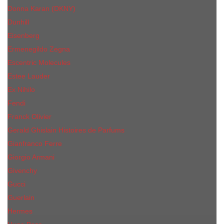
Donna Karan (DKNY)
Dunhill
Eisenberg
Ermenegildo Zegna
Escentric Molecules
Еsteе Lаudеr
Ex Nihilo
Fendi
Franck Olivier
Gerald Ghislain Histoires de Parfums
Gianfranco Ferre
Giorgio Armani
Givenchy
Gucci
Guerlain
Hermes