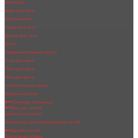
Автозагар
Крем для тела
Обертывание
Скраб для тела
Дымка для тела
Мыло
Парфюмированное мыло
Соль для ванн
Пена для ванн
Гель для душа
Косметическое масло
Эфирное масло
Маникюр и педикюр
Все для ногтей
Акрил гель LoriLac
Материалы для наращивания ногтей
Дизайн ногтей
Зеркальная втирка