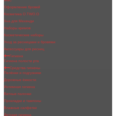
MaC
Оформление бровей
Косметика O.TWO.O
Хна для Мехенди
Наборы кремов
Косметические наборы
Уход за ресницами и бровями
Аксессуары для ресниц
Гигиена
Гигиена полости рта
Средства гигиены
Пелёнки и подгузники
Дорожные ёмкости
Интимная гигиена
Ватные палочки
Прокладки и тампоны
Влажные салфетки
Детская гигиена