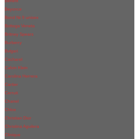
Benefit
Beyonce
Bond № 9 unisex
Bottega Veneta
Britney Spears
Burberry
Bvlgari
Cacharel
Calvin Klein
Carolina Herrera
Cartier
Cerruti
Сhanеl
Chloe
Christian Dior
Christina Aguilera
Сliniquе