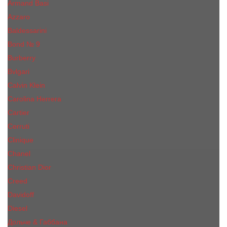
Armand Basi
Azzaro
Baldessarini
Bond № 9
Burberry
Bvlgari
Calvin Klein
Carolina Herrera
Cartier
Cerruti
Сliniquе
Chanel
Christian Dior
Creed
Davidoff
Diesel
Дольче & Габбана