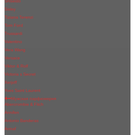
Shiseido
Sisley
Tiziana Terenzi
Tom Ford
Trussardi
Valentino
Vera Wang
Versace
Viktor & Rolf
Victoria s Secret
Xerjoff
Yves Saint Laurent
Мужская парфюмерия
Abercrombie & Fitch
Annifen
Antonio Banderas
Armaf