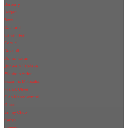
Burberry
Bvlgari
Boss
Cacharel
Calvin Klein
Cerruti
Davidoff
Donna Karan
Дольче & Габбана
Elizabeth Arden
Escentric Molecules
Franck Oliver
Gian Marco Venturi
Gucci
Jimmy Choo
Kenzo
Lacoste