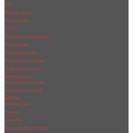
NYX
Vivienne Sabo
Сhristiаn Diоr
OTWO
Тональные корректоры
Хайлайтеры
Тушь для ресниц
Накладные ресницы
Подводка для глаз
Карандаши
Карандаши для глаз
Карандаши для губ
Тени
Christian Dior
Versace
Lancome
Anastasia Beverly Hills