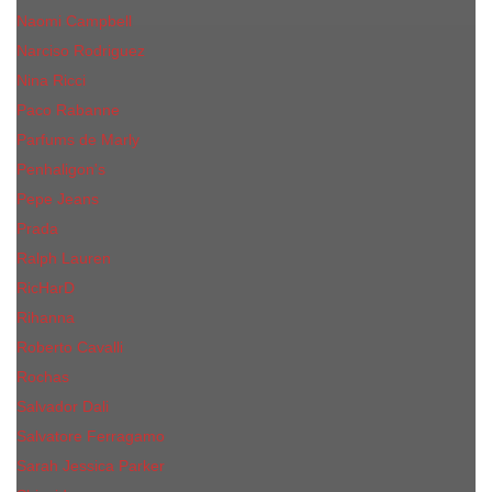
Naomi Campbell
Narciso Rodriguez
Nina Ricci
Paco Rabanne
Parfums de Marly
Penhaligon's
Pepe Jeans
Prada
Ralph Lauren
RicHarD
Rihanna
Roberto Cavalli
Rochas
Salvador Dali
Salvatore Ferragamo
Sarah Jessica Parker