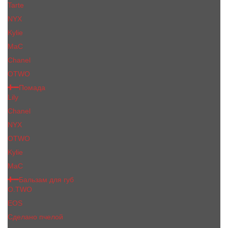
Tarte
NYX
Kylie
MaC
Сhanеl
OTWO
Помада
Lily
Chanel
NYX
OTWO
Kylie
МаС
Бальзам для губ
O.TWO
EOS
Сделано пчелой