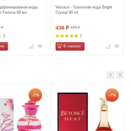
Парфюмированая вода
Versace - Туалетная вода Bright
ur Femme 90 мл
Crystal 90 ml
436
0
470
₽
₽
₽
0
4
ину
В корзину
-7%
-7%