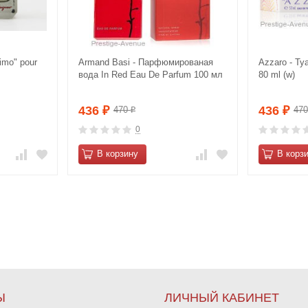
imo" pour
Armand Basi - Парфюмированая
Azzaro - Ту
вода In Red Eau De Parfum 100 мл
80 ml (w)
436
436
470
47
₽
₽
₽
0
В корзину
В корз
Ы
ЛИЧНЫЙ КАБИНЕТ