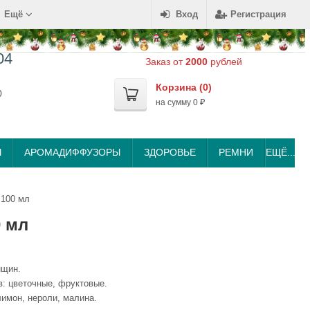
Ещё
Вход
Регистрация
04
Заказ от
2000
рублей
Корзина (
0
)
0
на сумму
0
₽
Ы
АРОМАДИФФУЗОРЫ
ЗДОРОВЬЕ
РЕМНИ
ЕЩЁ...
 100 мл
0 мл
нщин.
в: цветочные, фруктовые.
лимон, нероли, малина.