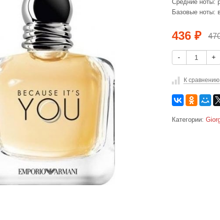
Средние ноты: р
Базовые ноты: в
436
₽
47
-
+
К сравнению
Категории:
Gior