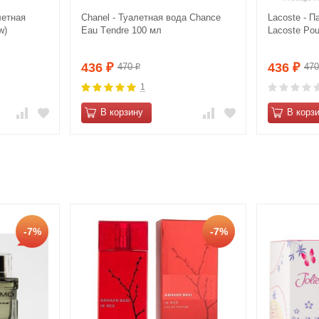
летная
Сhanеl - Туалетная вода Сhаnce
Lacoste - 
w)
Eau Tеndre 100 мл
Lacoste Po
436
436
470
47
₽
₽
₽
1
В корзину
В корз
-7%
-7%