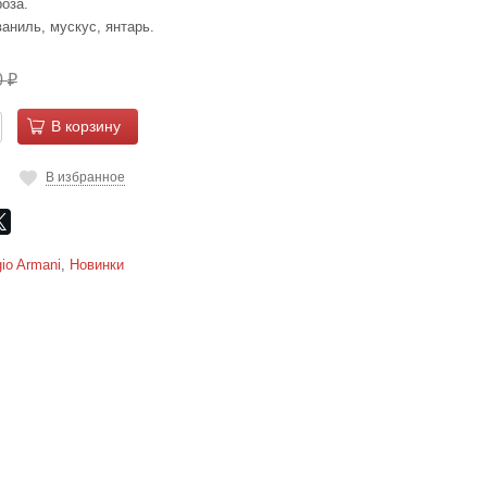
оза.
аниль, мускус, янтарь.
0
₽
В корзину
В избранное
gio Armani
,
Новинки