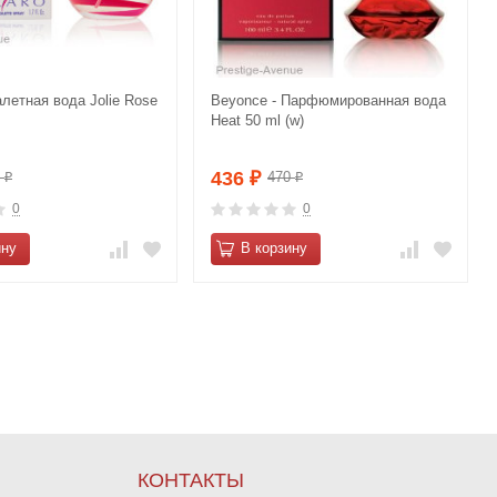
алетная вода Jolie Rose
Beyonce - Парфюмированная вода
Heat 50 ml (w)
436
0
470
₽
₽
₽
0
0
ину
В корзину
КОНТАКТЫ