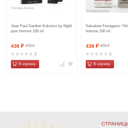
Jean Paul Gaultier Kokorico by Night
Salvatore Ferragamo "Att
pour homme 100 ml
homme 100 ml
436
436
470
470
₽
₽
₽
₽
0
0
В корзину
В корзину
СТРАНИЦ