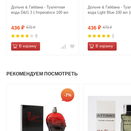
Дольче & Габбана - Туалетная
Дольче & Габбана - Туа
вода D&G 3 L'Imperatrice 100 мл
вода Light Blue 100 мл (
436
436
470
470
₽
₽
₽
₽
6
1
В корзину
В корзину
РЕКОМЕНДУЕМ ПОСМОТРЕТЬ
-7%