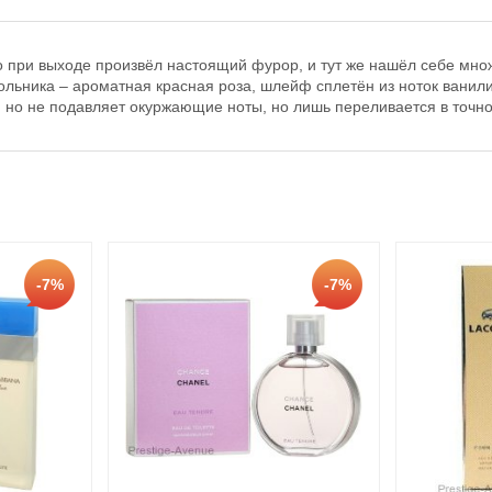
rio при выходе произвёл настоящий фурор, и тут же нашёл себе мн
ольника – ароматная красная роза, шлейф сплетён из ноток ванили,
, но не подавляет окуржающие ноты, но лишь переливается в точн
-7%
-7%