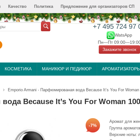
и
Качество
Политика
Предложение для организаторов СП
+7 495 724 97 
WatsApp
Пн—Пт 09:00—19:0
Закажите звонок
КОСМЕТИКА
МАНИКЮР И ПЕДИКЮР
АРОМАТИЗАТОР
Emporio Armani - Парфюмированая вода Because It’s You For Woman
вода Because It’s You For Woman 10
Аромат для же
-7%
Группа аромато
Верхние ноты: 