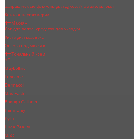
Заправляемые флаконы для духов, Атомайзеры 5мл
Каталог парфюмерии
Макияж
Лак для волос, средства для укладки
Кисти для макияжа
Основа под макияж
Тональный крем
YSL
Maybelline
Lancome
Dermacol
Max Factor
Enough Collagen
Farm Stay
Kylie
Huda Beauty
МаС