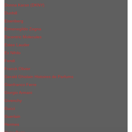
Donna Karan (DKNY)
Dunhill
Eisenberg
Ermenegildo Zegna
Escentric Molecules
Еsteе Lаudеr
Ex Nihilo
Fendi
Franck Olivier
Gerald Ghislain Histoires de Parfums
Gianfranco Ferre
Giorgio Armani
Givenchy
Gucci
Guerlain
Hermes