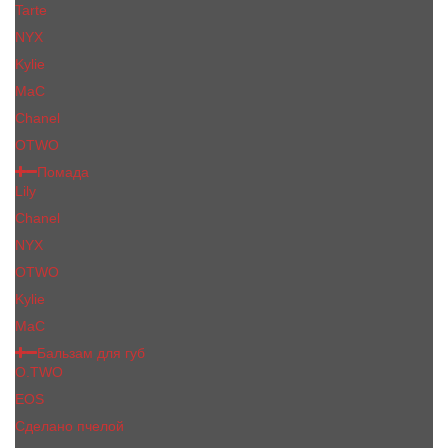
Tarte
NYX
Kylie
MaC
Сhanеl
OTWO
Помада
Lily
Chanel
NYX
OTWO
Kylie
МаС
Бальзам для губ
O.TWO
EOS
Сделано пчелой