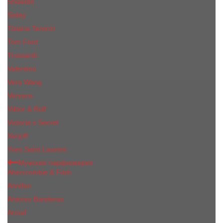
Shiseido
Sisley
Tiziana Terenzi
Tom Ford
Trussardi
Valentino
Vera Wang
Versace
Viktor & Rolf
Victoria s Secret
Xerjoff
Yves Saint Laurent
Мужская парфюмерия
Abercrombie & Fitch
Annifen
Antonio Banderas
Armaf