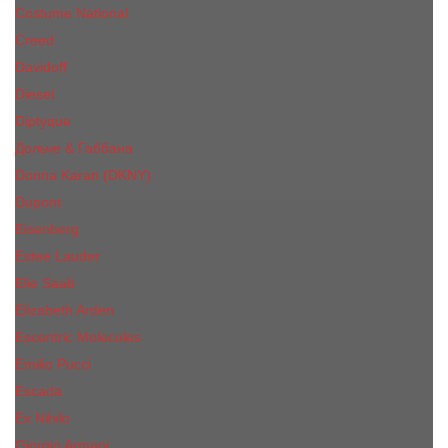
Costume National
Creed
Davidoff
Diesel
Diptyque
Дольче & Габбана
Donna Karan (DKNY)
Dupont
Eisenberg
Еsteе Lаudеr
Elie Saab
Elizabeth Arden
Escentric Molecules
Emilio Pucci
Escada
Ex Nihilo
Giorgio Armani