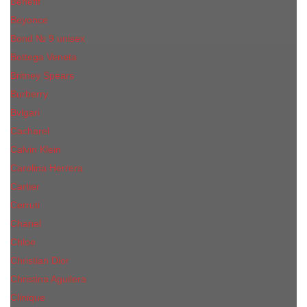
Benefit
Beyonce
Bond № 9 unisex
Bottega Veneta
Britney Spears
Burberry
Bvlgari
Cacharel
Calvin Klein
Carolina Herrera
Cartier
Cerruti
Сhanеl
Chloe
Christian Dior
Christina Aguilera
Сliniquе