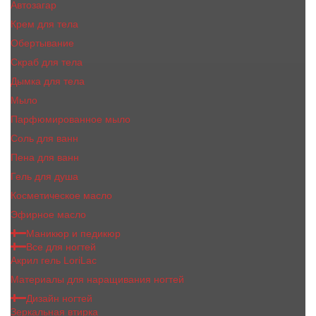
Автозагар
Крем для тела
Обертывание
Скраб для тела
Дымка для тела
Мыло
Парфюмированное мыло
Соль для ванн
Пена для ванн
Гель для душа
Косметическое масло
Эфирное масло
Маникюр и педикюр
Все для ногтей
Акрил гель LoriLac
Материалы для наращивания ногтей
Дизайн ногтей
Зеркальная втирка