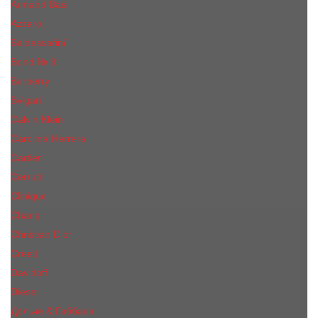
Armand Basi
Azzaro
Baldessarini
Bond № 9
Burberry
Bvlgari
Calvin Klein
Carolina Herrera
Cartier
Cerruti
Сliniquе
Chanel
Christian Dior
Creed
Davidoff
Diesel
Дольче & Габбана