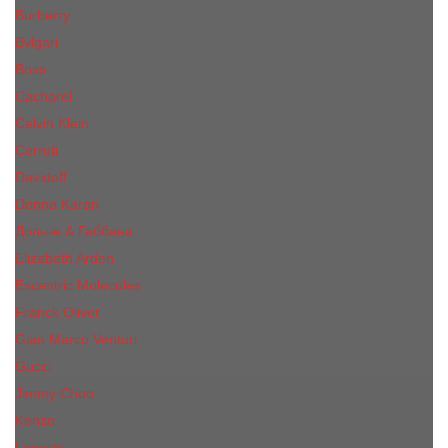
Burberry
Bvlgari
Boss
Cacharel
Calvin Klein
Cerruti
Davidoff
Donna Karan
Дольче & Габбана
Elizabeth Arden
Escentric Molecules
Franck Oliver
Gian Marco Venturi
Gucci
Jimmy Choo
Kenzo
Lacoste