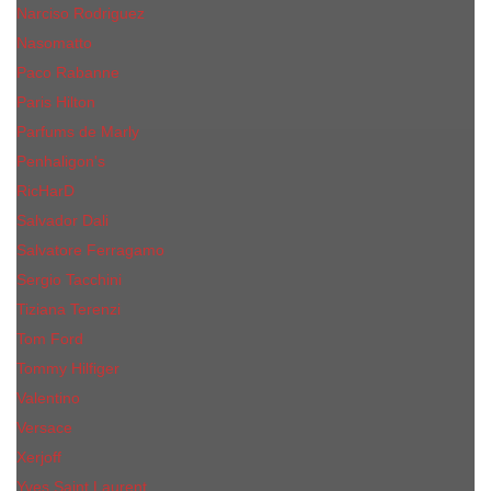
Narciso Rodriguez
Nasomatto
Paco Rabanne
Paris Hilton
Parfums de Marly
Penhaligon​'s
RicHarD
Salvador Dali
Salvatore Ferragamo
Sergio Tacchini
Tiziana Terenzi
Tom Ford
Tommy Hilfiger
Valentino
Versace
Xerjoff
Yves Saint Laurent