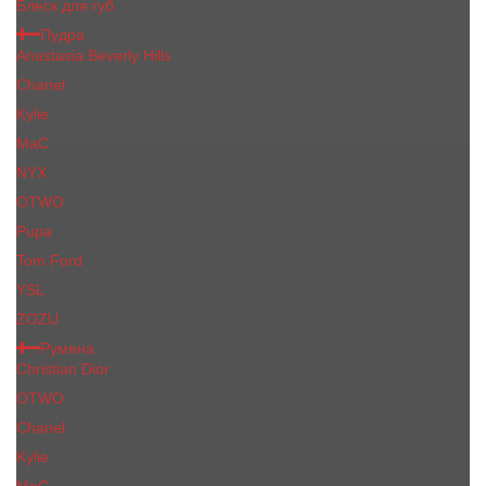
Блеск для губ
Пудра
Anastasia Beverly Hills
Chanel
Kylie
MaC
NYX
OTWO
Pupa
Tom Ford
YSL
ZOZU
Румяна
Christian Dior
OTWO
Сhanеl
Kylie