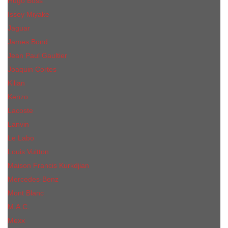
Hugo Boss
Issey Miyake
Jaguar
James Bond
Jean Paul Gaultier
Joaquin Сortes
Kilian
Kenzo
Lacoste
Lanvin
Le Labo
Louis Vuitton
Maison Francis Kurkdjian
Mercedes-Benz
Mont Blanc
M.А.C.
Mexx