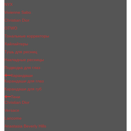
NYX
Vivienne Sabo
Сhristiаn Diоr
OTWO
Тональные корректоры
Хайлайтеры
Тушь для ресниц
Накладные ресницы
Подводка для глаз
Карандаши
Карандаши для глаз
Карандаши для губ
Тени
Christian Dior
Versace
Lancome
Anastasia Beverly Hills