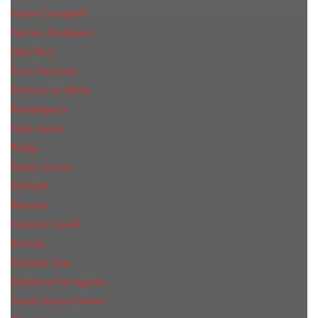
Naomi Campbell
Narciso Rodriguez
Nina Ricci
Paco Rabanne
Parfums de Marly
Penhaligon's
Pepe Jeans
Prada
Ralph Lauren
RicHarD
Rihanna
Roberto Cavalli
Rochas
Salvador Dali
Salvatore Ferragamo
Sarah Jessica Parker