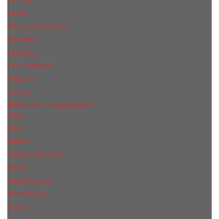
Lanvin
Marina De Bourbon
Moschino
Nina Ricci
Paco Rabanne
Trussardi
Versace
Женская парфюмерия
Ajmal
Alaia
Annifen
Antonio Banderas
Armaf
Ariana Grande
Armand Basi
Azzaro