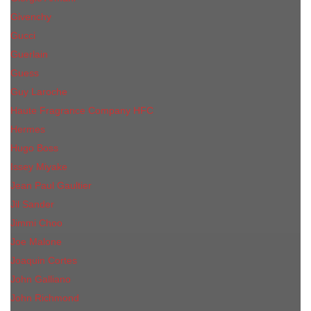
Givenchy
Gucci
Guerlain
Guess
Guy Laroche
Haute Fragrance Company HFC
Hermes
Hugo Boss
Issey Miyake
Jean Paul Gaultier
Jil Sander
Jimmi Choo
Jое Malоnе
Joaquin Cortes
John Galliano
John Richmond