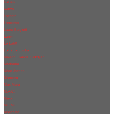
КиLian
Kenzo
Lacoste
Lancome
Laura Biagiotti
Lanvin
Lе Lab0
Lolita Lempicka
Maison Francis Kurkdjian
Madonna
Marc Jacobs
Mancera
Max Mara
M.А.C.
Mexx
Miu Miu
Mоsсhino