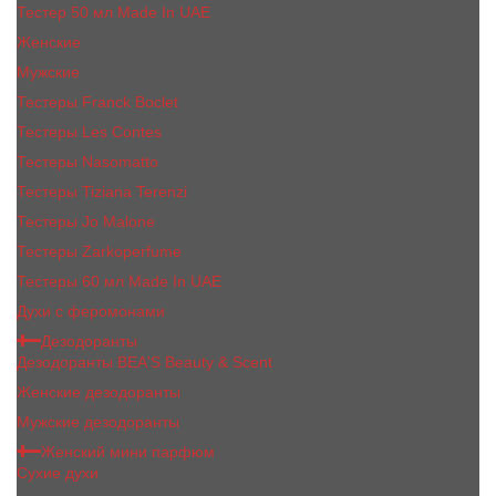
Тестер 50 мл Made In UAE
Женские
Мужские
Тестеры Franck Boclet
Тестеры Les Contes
Тестеры Nasomatto
Тестеры Tiziana Terenzi
Тестеры Jо Malоnе
Тестеры Zarkoperfume
Тестеры 60 мл Made In UAE
Духи с феромонами
Дезодоранты
Дезодоранты BEA'S Beauty & Scent
Женские дезодоранты
Мужские дезодоранты
Женский мини парфюм
Сухие духи