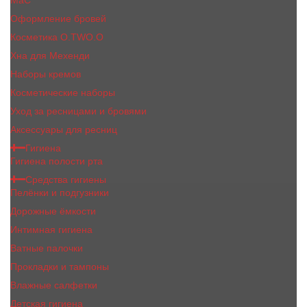
MaC
Оформление бровей
Косметика O.TWO.O
Хна для Мехенди
Наборы кремов
Косметические наборы
Уход за ресницами и бровями
Аксессуары для ресниц
Гигиена
Гигиена полости рта
Средства гигиены
Пелёнки и подгузники
Дорожные ёмкости
Интимная гигиена
Ватные палочки
Прокладки и тампоны
Влажные салфетки
Детская гигиена