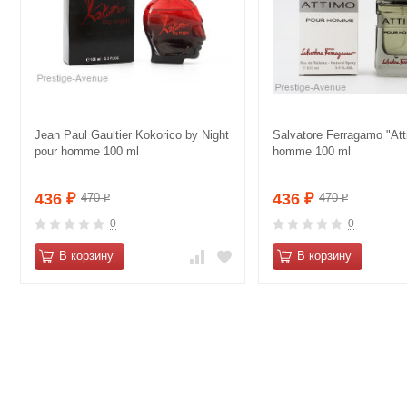
Jean Paul Gaultier Kokorico by Night
Salvatore Ferragamo "Att
pour homme 100 ml
homme 100 ml
436
436
470
470
₽
₽
₽
₽
0
0
В корзину
В корзину