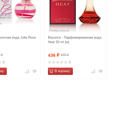
алетная вода Jolie Rose
Beyonce - Парфюмированная вода
Heat 50 ml (w)
436
0
470
₽
₽
₽
0
0
ину
В корзину