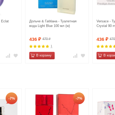
 Eclat
Дольче & Габбана - Туалетная
Versace - Т
вода Light Blue 100 мл (w)
Crystal 90 m
436
436
470
47
₽
₽
₽
1
В корзину
В корз
-7%
-7%