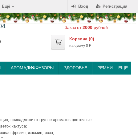
Ещё
Вход
Регистрация
04
Заказ от
2000
рублей
Корзина (
0
)
0
на сумму
0
₽
Ы
АРОМАДИФФУЗОРЫ
ЗДОРОВЬЕ
РЕМНИ
ЕЩЁ...
щин, принадлежит к группе ароматов цветочные.
веток кактуса;
зовая фрезия, жасмин, роза;