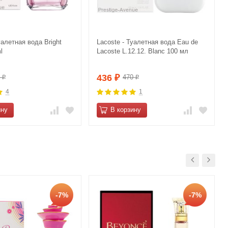
уалетная вода Bright
Lacoste - Туалетная вода Eau de
l
Lacoste L.12.12. Blanc 100 мл
436
0
470
₽
₽
₽
4
1
ину
В корзину
-7%
-7%