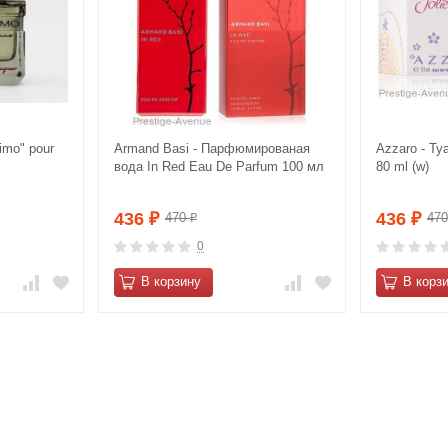
imo" pour
Armand Basi - Парфюмированая
Azzaro - Ту
вода In Red Eau De Parfum 100 мл
80 ml (w)
436
436
470
47
₽
₽
₽
0
В корзину
В корз