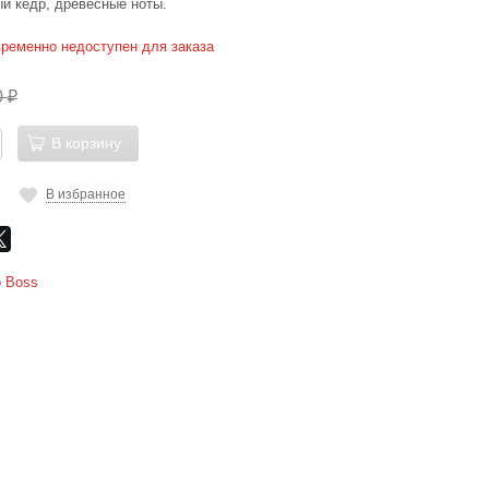
ый кедр, древесные ноты.
временно недоступен для заказа
0
₽
В корзину
В избранное
 Boss