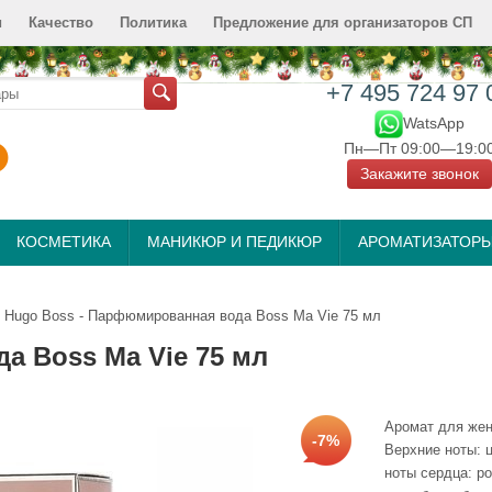
и
Качество
Политика
Предложение для организаторов СП
+7 495 724 97 
WatsApp
Пн—Пт 09:00—19:0
Закажите звонок
КОСМЕТИКА
МАНИКЮР И ПЕДИКЮР
АРОМАТИЗАТОР
Hugo Boss - Парфюмированная вода Boss Ma Vie 75 мл
а Boss Ma Vie 75 мл
Аромат для жен
-7%
Верхние ноты: ц
ноты сердца: ро