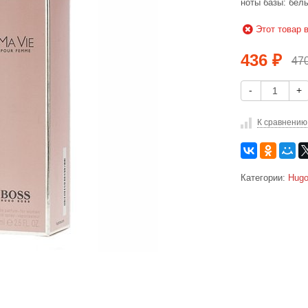
ноты базы: бел
Этот товар 
436
₽
47
-
+
К сравнению
Категории:
Hugo