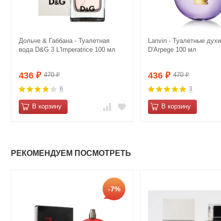
Дольче & Габбана - Туалетная
Lanvin - Туалетные духи
вода D&G 3 L'Imperatrice 100 мл
D'Arpege 100 мл
436
436
470
470
₽
₽
₽
₽
6
3
В корзину
В корзину
РЕКОМЕНДУЕМ ПОСМОТРЕТЬ
-7%