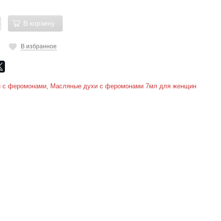
В корзину
В избранное
 с феромонами
,
Масляные духи c феромонами 7мл для женщин