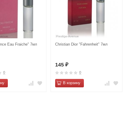
nce Eau Fraiche" 7мл
Christian Dior "Fahrenheit" 7мл
145
₽
0
0
ину
В корзину