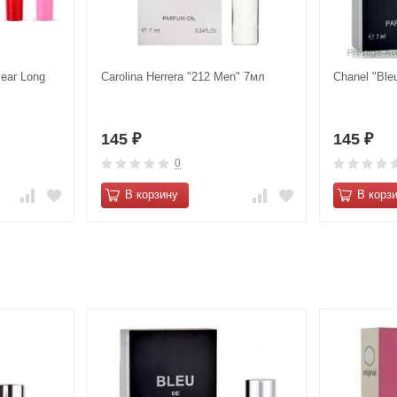
ear Long
Carolina Herrera "212 Men" 7мл
Chanel "Blе
145
145
₽
₽
0
В корзину
В корз