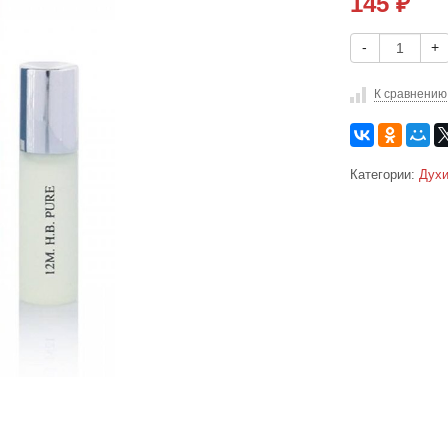
145
₽
-
+
К сравнению
Категории:
Духи