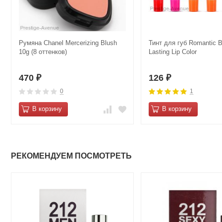
Румяна Сhanеl Mеrcеrizing Blush
Тинт для губ Romantic B
10g (8 оттенков)
Lasting Lip Color
470
126
₽
₽
0
1
В корзину
В корзину
РЕКОМЕНДУЕМ ПОСМОТРЕТЬ