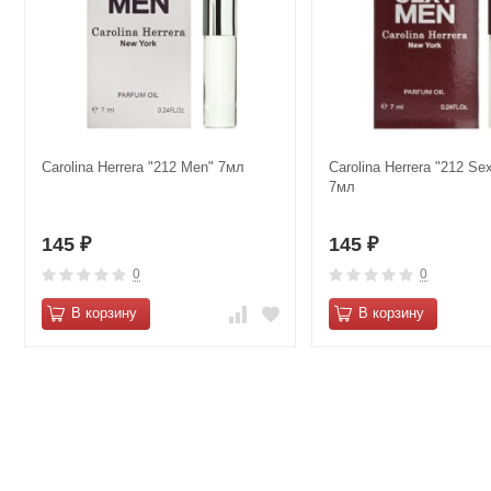
Carolina Herrera "212 Men" 7мл
Carolina Herrera "212 Se
7мл
145
145
₽
₽
0
0
В корзину
В корзину