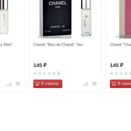
xy Men"
Chanel "Blеu de Сhаnel" 7мл
Chanel "Cha
145
145
₽
₽
0
В корзину
В корз