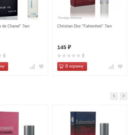
u de Сhаnel" 7мл
Christian Dior "Fahrenheit" 7мл
145
₽
0
0
ину
В корзину