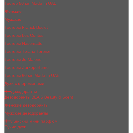
Тестер 50 мл Made In UAE
Женские
Мужские
Тестеры Franck Boclet
Тестеры Les Contes
Тестеры Nasomatto
Тестеры Tiziana Terenzi
Тестеры Jо Malоnе
Тестеры Zarkoperfume
Тестеры 60 мл Made In UAE
Духи с феромонами
Дезодоранты
Дезодоранты BEA'S Beauty & Scent
Женские дезодоранты
Мужские дезодоранты
Женский мини парфюм
Сухие духи