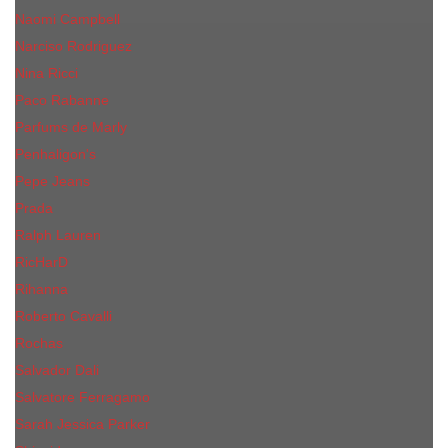
Naomi Campbell
Narciso Rodriguez
Nina Ricci
Paco Rabanne
Parfums de Marly
Penhaligon's
Pepe Jeans
Prada
Ralph Lauren
RicHarD
Rihanna
Roberto Cavalli
Rochas
Salvador Dali
Salvatore Ferragamo
Sarah Jessica Parker