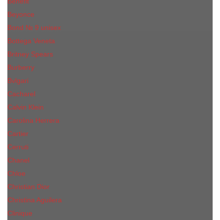
Benefit
Beyonce
Bond № 9 unisex
Bottega Veneta
Britney Spears
Burberry
Bvlgari
Cacharel
Calvin Klein
Carolina Herrera
Cartier
Cerruti
Сhanеl
Chloe
Christian Dior
Christina Aguilera
Сliniquе