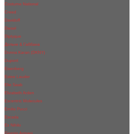
Costume National
Creed
Davidoff
Diesel
Diptyque
Дольче & Габбана
Donna Karan (DKNY)
Dupont
Eisenberg
Еsteе Lаudеr
Elie Saab
Elizabeth Arden
Escentric Molecules
Emilio Pucci
Escada
Ex Nihilo
Giorgio Armani