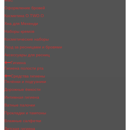
MaC
Оформление бровей
Косметика O.TWO.O
Хна для Мехенди
Наборы кремов
Косметические наборы
Уход за ресницами и бровями
Аксессуары для ресниц
Гигиена
Гигиена полости рта
Средства гигиены
Пелёнки и подгузники
Дорожные ёмкости
Интимная гигиена
Ватные палочки
Прокладки и тампоны
Влажные салфетки
Детская гигиена