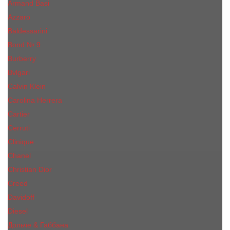
Armand Basi
Azzaro
Baldessarini
Bond № 9
Burberry
Bvlgari
Calvin Klein
Carolina Herrera
Cartier
Cerruti
Сliniquе
Chanel
Christian Dior
Creed
Davidoff
Diesel
Дольче & Габбана