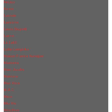
КиLian
Kenzo
Lacoste
Lancome
Laura Biagiotti
Lanvin
Lе Lab0
Lolita Lempicka
Maison Francis Kurkdjian
Madonna
Marc Jacobs
Mancera
Max Mara
M.А.C.
Mexx
Miu Miu
Mоsсhino