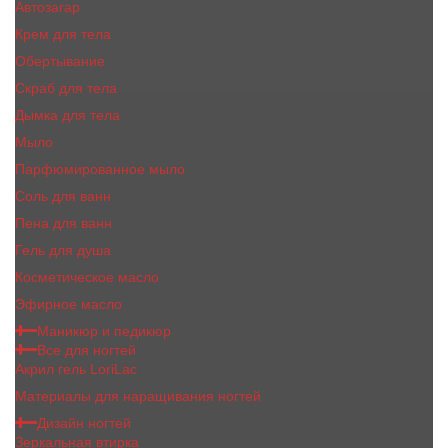
Автозагар
Крем для тела
Обертывание
Скраб для тела
Дымка для тела
Мыло
Парфюмированное мыло
Соль для ванн
Пена для ванн
Гель для душа
Косметическое масло
Эфирное масло
Маникюр и педикюр
Все для ногтей
Акрил гель LoriLac
Материалы для наращивания ногтей
Дизайн ногтей
Зеркальная втирка