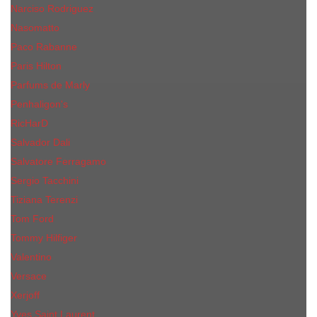
Narciso Rodriguez
Nasomatto
Paco Rabanne
Paris Hilton
Parfums de Marly
Penhaligon​'s
RicHarD
Salvador Dali
Salvatore Ferragamo
Sergio Tacchini
Tiziana Terenzi
Tom Ford
Tommy Hilfiger
Valentino
Versace
Xerjoff
Yves Saint Laurent