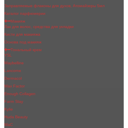
Заправляемые флаконы для духов, Атомайзеры 5мл
Каталог парфюмерии
Макияж
Лак для волос, средства для укладки
Кисти для макияжа
Основа под макияж
Тональный крем
YSL
Maybelline
Lancome
Dermacol
Max Factor
Enough Collagen
Farm Stay
Kylie
Huda Beauty
МаС