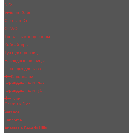
NYX
Vivienne Sabo
Сhristiаn Diоr
OTWO
Тональные корректоры
Хайлайтеры
Тушь для ресниц
Накладные ресницы
Подводка для глаз
Карандаши
Карандаши для глаз
Карандаши для губ
Тени
Christian Dior
Versace
Lancome
Anastasia Beverly Hills