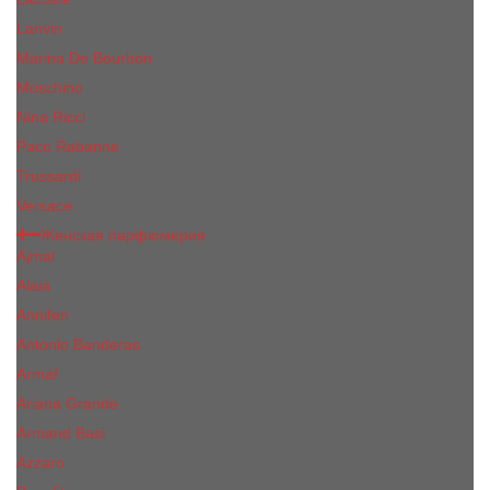
Lanvin
Marina De Bourbon
Moschino
Nina Ricci
Paco Rabanne
Trussardi
Versace
Женская парфюмерия
Ajmal
Alaia
Annifen
Antonio Banderas
Armaf
Ariana Grande
Armand Basi
Azzaro