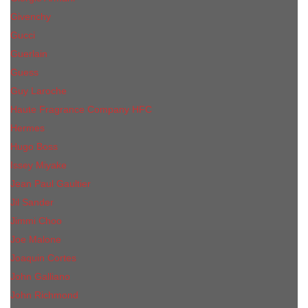
Givenchy
Gucci
Guerlain
Guess
Guy Laroche
Haute Fragrance Company HFC
Hermes
Hugo Boss
Issey Miyake
Jean Paul Gaultier
Jil Sander
Jimmi Choo
Jое Malоnе
Joaquin Cortes
John Galliano
John Richmond