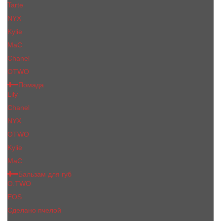
Tarte
NYX
Kylie
MaC
Сhanеl
OTWO
Помада
Lily
Chanel
NYX
OTWO
Kylie
МаС
Бальзам для губ
O.TWO
EOS
Сделано пчелой