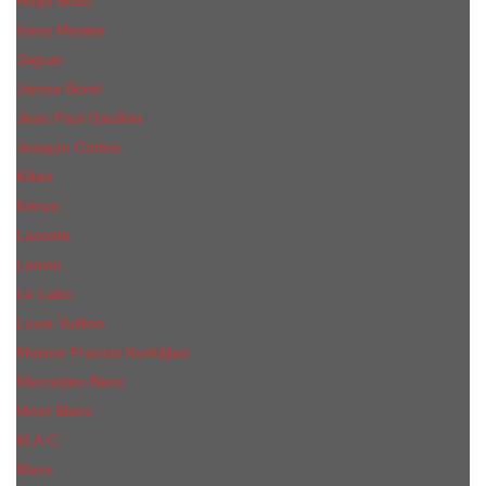
Hugo Boss
Issey Miyake
Jaguar
James Bond
Jean Paul Gaultier
Joaquin Сortes
Kilian
Kenzo
Lacoste
Lanvin
Le Labo
Louis Vuitton
Maison Francis Kurkdjian
Mercedes-Benz
Mont Blanc
M.А.C.
Mexx