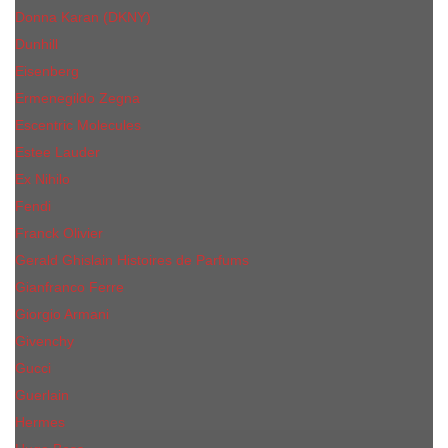
Donna Karan (DKNY)
Dunhill
Eisenberg
Ermenegildo Zegna
Escentric Molecules
Еsteе Lаudеr
Ex Nihilo
Fendi
Franck Olivier
Gerald Ghislain Histoires de Parfums
Gianfranco Ferre
Giorgio Armani
Givenchy
Gucci
Guerlain
Hermes