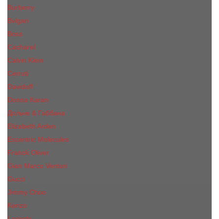
Burberry
Bvlgari
Boss
Cacharel
Calvin Klein
Cerruti
Davidoff
Donna Karan
Дольче & Габбана
Elizabeth Arden
Escentric Molecules
Franck Oliver
Gian Marco Venturi
Gucci
Jimmy Choo
Kenzo
Lacoste