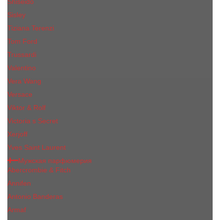
Shiseido
Sisley
Tiziana Terenzi
Tom Ford
Trussardi
Valentino
Vera Wang
Versace
Viktor & Rolf
Victoria s Secret
Xerjoff
Yves Saint Laurent
Мужская парфюмерия
Abercrombie & Fitch
Annifen
Antonio Banderas
Armaf