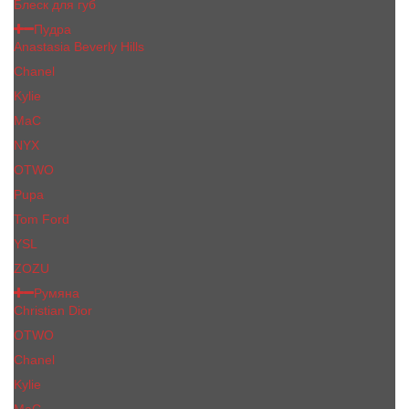
Блеск для губ
Пудра
Anastasia Beverly Hills
Chanel
Kylie
MaC
NYX
OTWO
Pupa
Tom Ford
YSL
ZOZU
Румяна
Christian Dior
OTWO
Сhanеl
Kylie