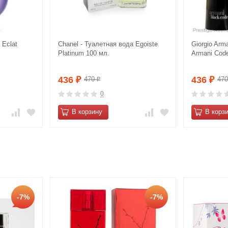
 Eclat
Сhanеl - Туалетная вода Еgоiste
Giorgio Arm
Platinum 100 мл.
Armani Code
436
436
470
47
₽
₽
₽
0
В корзину
В корз
-7%
-7%