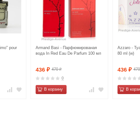
imo" pour
Armand Basi - Парфюмированая
Azzaro - Ту
вода In Red Eau De Parfum 100 мл
80 ml (w)
436
436
470
47
₽
₽
₽
0
В корзину
В корз