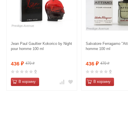
Jean Paul Gaultier Kokorico by Night
Salvatore Ferragamo "Att
pour homme 100 ml
homme 100 ml
436
436
470
470
₽
₽
₽
₽
0
0
В корзину
В корзину