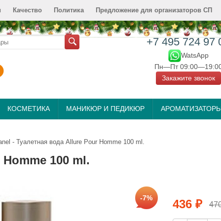
и
Качество
Политика
Предложение для организаторов СП
+7 495 724 97 
WatsApp
Пн—Пт 09:00—19:0
Закажите звонок
КОСМЕТИКА
МАНИКЮР И ПЕДИКЮР
АРОМАТИЗАТОР
anеl - Туалетная вода Аllurе Pоur Hоmme 100 ml.
r Hоmme 100 ml.
-7%
436
₽
47