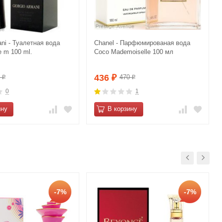
ani - Туалетная вода
Сhanеl - Парфюмированая вода
 m 100 ml.
Cосo Mаdemоiselle 100 мл
436
0
470
₽
₽
₽
0
1
ину
В корзину
-7%
-7%