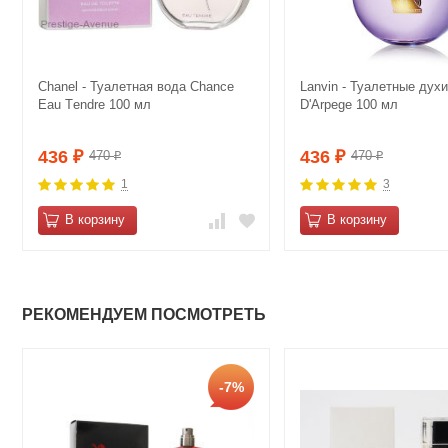
Сhanеl - Туалетная вода Сhаnce
Lanvin - Туалетные духи
Eau Tеndre 100 мл
D'Arpege 100 мл
436
436
470
470
₽
₽
₽
₽
1
3
В корзину
В корзину
РЕКОМЕНДУЕМ ПОСМОТРЕТЬ
-7%