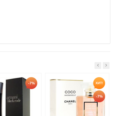
-7%
ХИТ!
-7%