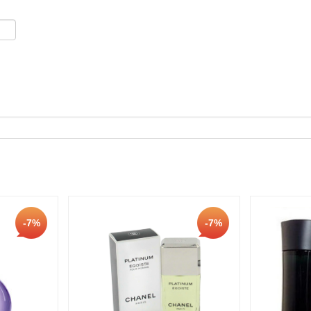
-7%
-7%