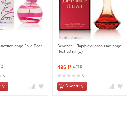
алетная вода Jolie Rose
Beyonce - Парфюмированная вода
Heat 50 ml (w)
436
0
470
₽
₽
₽
0
0
ину
В корзину