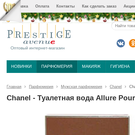
Доставка
Оплата
Контакты
Как сделать заказ
Акци
Оптовый интернет-магазин
НОВИНКИ
ПАРФЮМЕРИЯ
МАКИЯЖ
ГИГИЕНА
Главная
Парфюмерия
Мужская парфюмерия
Chanel
Сh
Сhanеl - Туалетная вода Аllurе Pоu