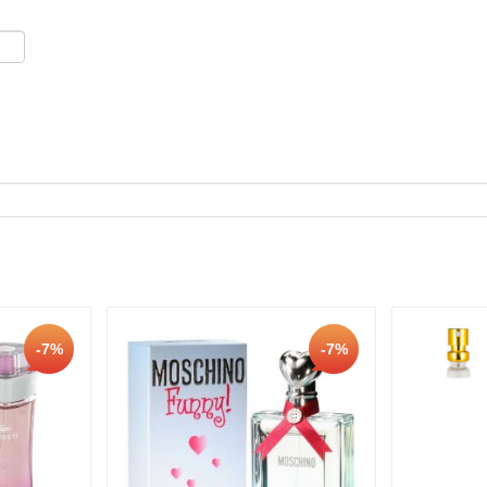
-7%
-7%