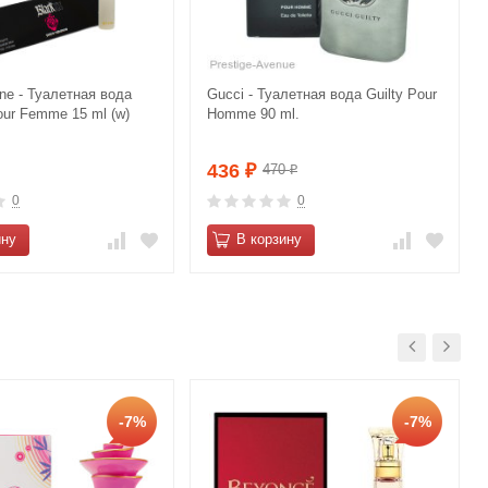
ne - Туалетная вода
Gucci - Туалетная вода Guilty Pour
our Femme 15 ml (w)
Homme 90 ml.
436
470
₽
₽
0
0
ину
В корзину
-7%
-7%