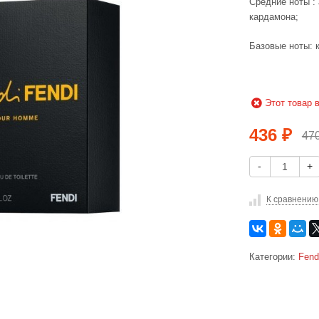
Средние ноты :
кардамона;
Базовые ноты: к
Этот товар 
436
₽
47
-
+
К сравнению
Категории:
Fend