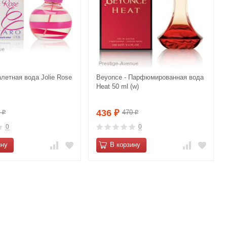
алетная вода Jolie Rose
Beyonce - Парфюмированная вода
Heat 50 ml (w)
436
0
470
₽
₽
₽
0
0
ину
В корзину