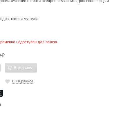
 ароматические оттенки шалфея и базилика, розового перца и
едра, кожи и мускуса.
временно недоступен для заказа
0
₽
В корзину
В избранное
i