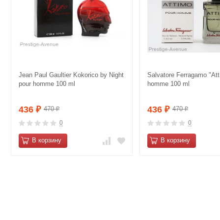
Jean Paul Gaultier Kokorico by Night
Salvatore Ferragamo "Att
pour homme 100 ml
homme 100 ml
436
436
470
470
₽
₽
₽
₽
0
0
В корзину
В корзину