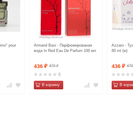
imo" pour
Armand Basi - Парфюмированая
Azzaro - Ту
вода In Red Eau De Parfum 100 мл
80 ml (w)
436
436
470
47
₽
₽
₽
0
В корзину
В корз