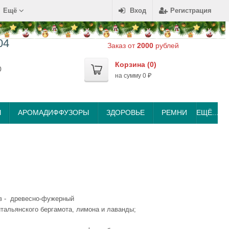
Ещё
Вход
Регистрация
04
Заказ от
2000
рублей
Корзина (
0
)
0
на сумму
0
₽
Ы
АРОМАДИФФУЗОРЫ
ЗДОРОВЬЕ
РЕМНИ
ЕЩЁ...
в - древесно-фужерный
итальянского бергамота, лимона и лаванды;