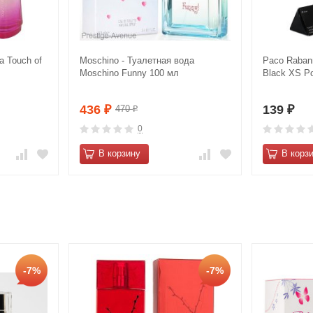
а Touch of
Mоsсhino - Туалетная вода
Paco Raban
Mоsсhino Funny 100 мл
Black XS P
436
139
470
₽
₽
₽
0
В корзину
В корз
-7%
-7%