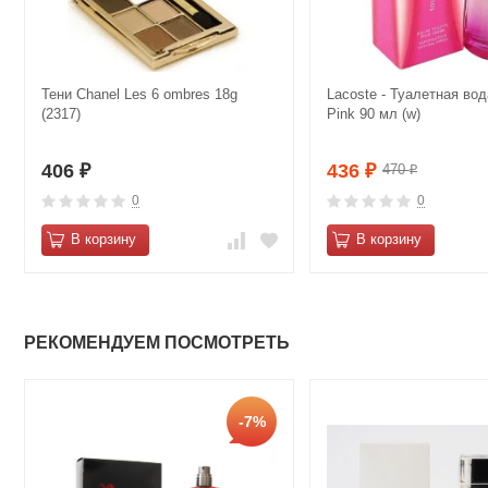
Тени Сhanеl Les 6 ombres 18g
Lacoste - Туалетная вод
(2317)
Pink 90 мл (w)
406
436
470
₽
₽
₽
0
0
В корзину
В корзину
РЕКОМЕНДУЕМ ПОСМОТРЕТЬ
-7%