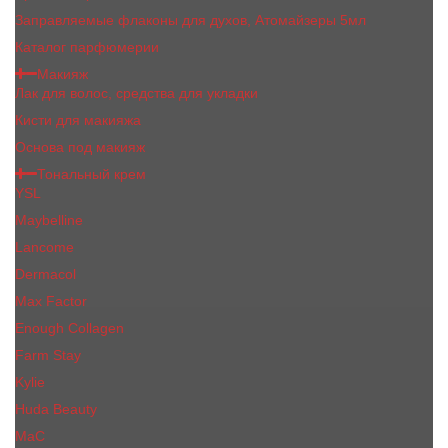
Заправляемые флаконы для духов, Атомайзеры 5мл
Каталог парфюмерии
Макияж
Лак для волос, средства для укладки
Кисти для макияжа
Основа под макияж
Тональный крем
YSL
Maybelline
Lancome
Dermacol
Max Factor
Enough Collagen
Farm Stay
Kylie
Huda Beauty
МаС