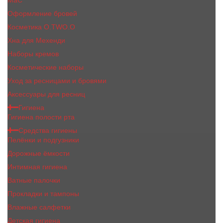
MaC
Оформление бровей
Косметика O.TWO.O
Хна для Мехенди
Наборы кремов
Косметические наборы
Уход за ресницами и бровями
Аксессуары для ресниц
Гигиена
Гигиена полости рта
Средства гигиены
Пелёнки и подгузники
Дорожные ёмкости
Интимная гигиена
Ватные палочки
Прокладки и тампоны
Влажные салфетки
Детская гигиена