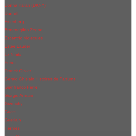
Donna Karan (DKNY)
Dunhill
Eisenberg
Ermenegildo Zegna
Escentric Molecules
Еsteе Lаudеr
Ex Nihilo
Fendi
Franck Olivier
Gerald Ghislain Histoires de Parfums
Gianfranco Ferre
Giorgio Armani
Givenchy
Gucci
Guerlain
Hermes