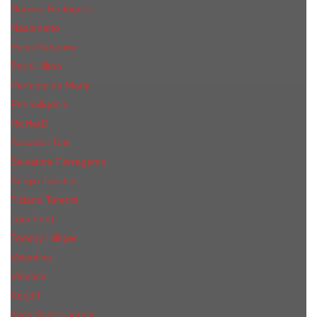
Narciso Rodriguez
Nasomatto
Paco Rabanne
Paris Hilton
Parfums de Marly
Penhaligon​'s
RicHarD
Salvador Dali
Salvatore Ferragamo
Sergio Tacchini
Tiziana Terenzi
Tom Ford
Tommy Hilfiger
Valentino
Versace
Xerjoff
Yves Saint Laurent