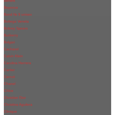
Benefit
Beyonce
Bond № 9 unisex
Bottega Veneta
Britney Spears
Burberry
Bvlgari
Cacharel
Calvin Klein
Carolina Herrera
Cartier
Cerruti
Сhanеl
Chloe
Christian Dior
Christina Aguilera
Сliniquе