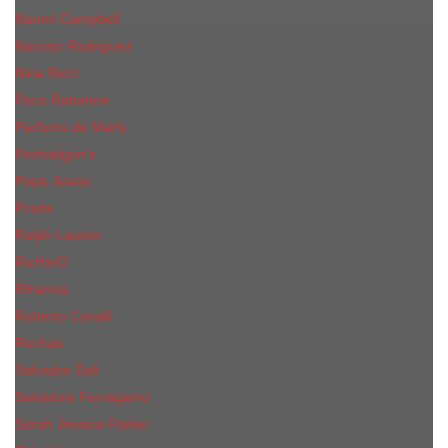
Naomi Campbell
Narciso Rodriguez
Nina Ricci
Paco Rabanne
Parfums de Marly
Penhaligon's
Pepe Jeans
Prada
Ralph Lauren
RicHarD
Rihanna
Roberto Cavalli
Rochas
Salvador Dali
Salvatore Ferragamo
Sarah Jessica Parker