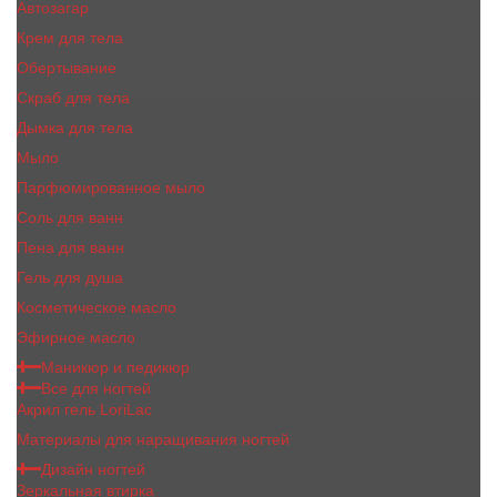
Автозагар
Крем для тела
Обертывание
Скраб для тела
Дымка для тела
Мыло
Парфюмированное мыло
Соль для ванн
Пена для ванн
Гель для душа
Косметическое масло
Эфирное масло
Маникюр и педикюр
Все для ногтей
Акрил гель LoriLac
Материалы для наращивания ногтей
Дизайн ногтей
Зеркальная втирка