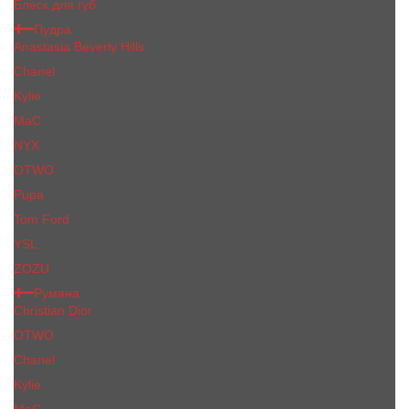
Блеск для губ
Пудра
Anastasia Beverly Hills
Chanel
Kylie
MaC
NYX
OTWO
Pupa
Tom Ford
YSL
ZOZU
Румяна
Christian Dior
OTWO
Сhanеl
Kylie