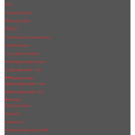
NYX
Vivienne Sabo
Сhristiаn Diоr
OTWO
Тональные корректоры
Хайлайтеры
Тушь для ресниц
Накладные ресницы
Подводка для глаз
Карандаши
Карандаши для глаз
Карандаши для губ
Тени
Christian Dior
Versace
Lancome
Anastasia Beverly Hills