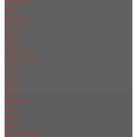
Armand Basi
Azzaro
Baldessarini
Bond № 9
Burberry
Bvlgari
Calvin Klein
Carolina Herrera
Cartier
Cerruti
Сliniquе
Chanel
Christian Dior
Creed
Davidoff
Diesel
Дольче & Габбана