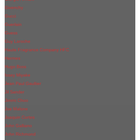
Givenchy
Gucci
Guerlain
Guess
Guy Laroche
Haute Fragrance Company HFC
Hermes
Hugo Boss
Issey Miyake
Jean Paul Gaultier
Jil Sander
Jimmi Choo
Jое Malоnе
Joaquin Cortes
John Galliano
John Richmond