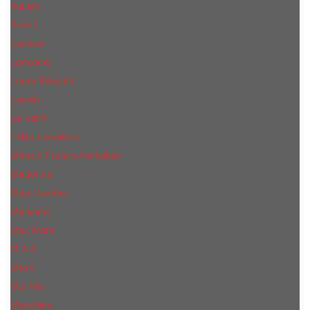
КиLian
Kenzo
Lacoste
Lancome
Laura Biagiotti
Lanvin
Lе Lab0
Lolita Lempicka
Maison Francis Kurkdjian
Madonna
Marc Jacobs
Mancera
Max Mara
M.А.C.
Mexx
Miu Miu
Mоsсhino