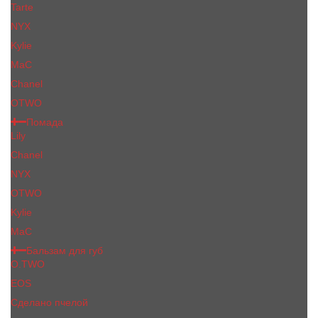
Tarte
NYX
Kylie
MaC
Сhanеl
OTWO
Помада
Lily
Chanel
NYX
OTWO
Kylie
МаС
Бальзам для губ
O.TWO
EOS
Сделано пчелой