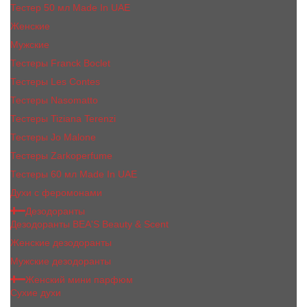
Тестер 50 мл Made In UAE
Женские
Мужские
Тестеры Franck Boclet
Тестеры Les Contes
Тестеры Nasomatto
Тестеры Tiziana Terenzi
Тестеры Jо Malоnе
Тестеры Zarkoperfume
Тестеры 60 мл Made In UAE
Духи с феромонами
Дезодоранты
Дезодоранты BEA'S Beauty & Scent
Женские дезодоранты
Мужские дезодоранты
Женский мини парфюм
Сухие духи