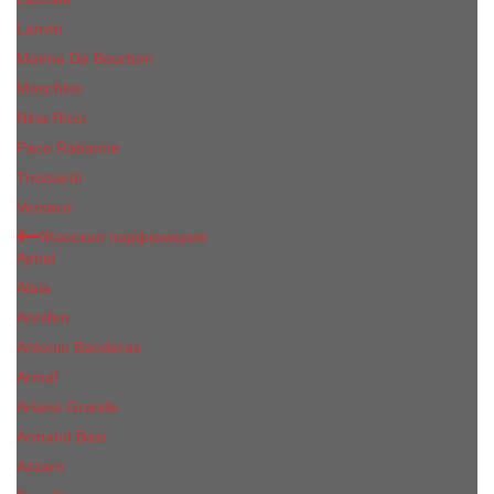
Lanvin
Marina De Bourbon
Moschino
Nina Ricci
Paco Rabanne
Trussardi
Versace
Женская парфюмерия
Ajmal
Alaia
Annifen
Antonio Banderas
Armaf
Ariana Grande
Armand Basi
Azzaro