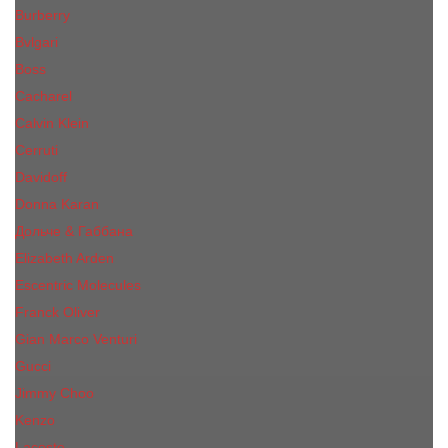
Burberry
Bvlgari
Boss
Cacharel
Calvin Klein
Cerruti
Davidoff
Donna Karan
Дольче & Габбана
Elizabeth Arden
Escentric Molecules
Franck Oliver
Gian Marco Venturi
Gucci
Jimmy Choo
Kenzo
Lacoste