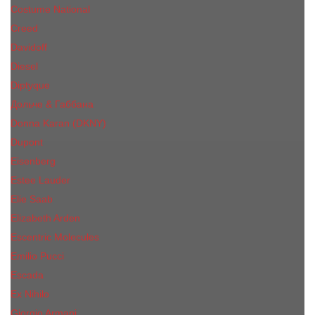
Costume National
Creed
Davidoff
Diesel
Diptyque
Дольче & Габбана
Donna Karan (DKNY)
Dupont
Eisenberg
Еsteе Lаudеr
Elie Saab
Elizabeth Arden
Escentric Molecules
Emilio Pucci
Escada
Ex Nihilo
Giorgio Armani