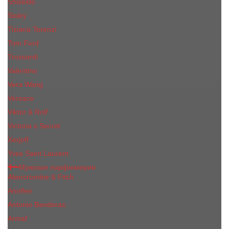
Shiseido
Sisley
Tiziana Terenzi
Tom Ford
Trussardi
Valentino
Vera Wang
Versace
Viktor & Rolf
Victoria s Secret
Xerjoff
Yves Saint Laurent
Мужская парфюмерия
Abercrombie & Fitch
Annifen
Antonio Banderas
Armaf