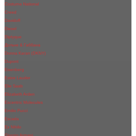
Costume National
Creed
Davidoff
Diesel
Diptyque
Дольче & Габбана
Donna Karan (DKNY)
Dupont
Eisenberg
Еsteе Lаudеr
Elie Saab
Elizabeth Arden
Escentric Molecules
Emilio Pucci
Escada
Ex Nihilo
Giorgio Armani