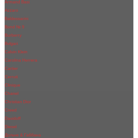
Armand Basi
Azzaro
Baldessarini
Bond № 9
Burberry
Bvlgari
Calvin Klein
Carolina Herrera
Cartier
Cerruti
Сliniquе
Chanel
Christian Dior
Creed
Davidoff
Diesel
Дольче & Габбана