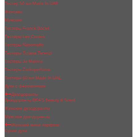
Тестер 50 мл Made In UAE
Женские
Мужские
Тестеры Franck Boclet
Тестеры Les Contes
Тестеры Nasomatto
Тестеры Tiziana Terenzi
Тестеры Jо Malоnе
Тестеры Zarkoperfume
Тестеры 60 мл Made In UAE
Духи с феромонами
Дезодоранты
Дезодоранты BEA'S Beauty & Scent
Женские дезодоранты
Мужские дезодоранты
Женский мини парфюм
Сухие духи