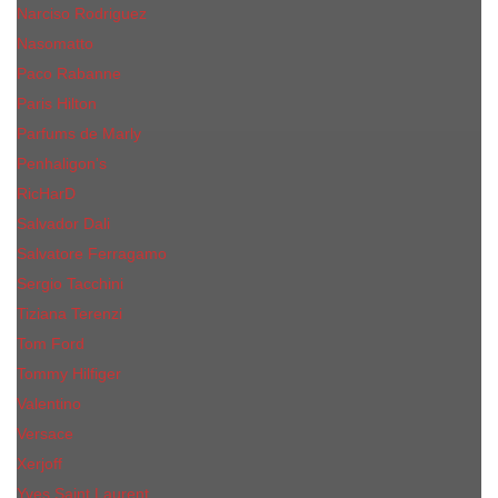
Narciso Rodriguez
Nasomatto
Paco Rabanne
Paris Hilton
Parfums de Marly
Penhaligon​'s
RicHarD
Salvador Dali
Salvatore Ferragamo
Sergio Tacchini
Tiziana Terenzi
Tom Ford
Tommy Hilfiger
Valentino
Versace
Xerjoff
Yves Saint Laurent