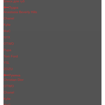
Блеск для губ
Пудра
Anastasia Beverly Hills
Chanel
Kylie
MaC
NYX
OTWO
Pupa
Tom Ford
YSL
ZOZU
Румяна
Christian Dior
OTWO
Сhanеl
Kylie