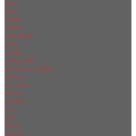
КиLian
Kenzo
Lacoste
Lancome
Laura Biagiotti
Lanvin
Lе Lab0
Lolita Lempicka
Maison Francis Kurkdjian
Madonna
Marc Jacobs
Mancera
Max Mara
M.А.C.
Mexx
Miu Miu
Mоsсhino