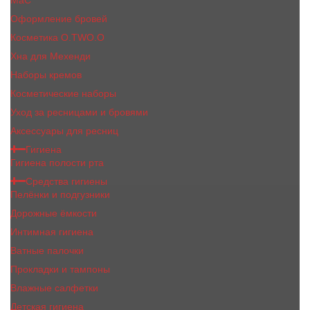
MaC
Оформление бровей
Косметика O.TWO.O
Хна для Мехенди
Наборы кремов
Косметические наборы
Уход за ресницами и бровями
Аксессуары для ресниц
Гигиена
Гигиена полости рта
Средства гигиены
Пелёнки и подгузники
Дорожные ёмкости
Интимная гигиена
Ватные палочки
Прокладки и тампоны
Влажные салфетки
Детская гигиена