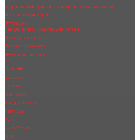
Заправляемые флаконы для духов, Атомайзеры 5мл
Каталог парфюмерии
Макияж
Лак для волос, средства для укладки
Кисти для макияжа
Основа под макияж
Тональный крем
YSL
Maybelline
Lancome
Dermacol
Max Factor
Enough Collagen
Farm Stay
Kylie
Huda Beauty
МаС