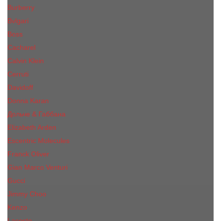
Burberry
Bvlgari
Boss
Cacharel
Calvin Klein
Cerruti
Davidoff
Donna Karan
Дольче & Габбана
Elizabeth Arden
Escentric Molecules
Franck Oliver
Gian Marco Venturi
Gucci
Jimmy Choo
Kenzo
Lacoste