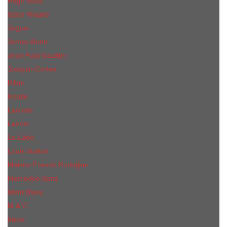
Hugo Boss
Issey Miyake
Jaguar
James Bond
Jean Paul Gaultier
Joaquin Сortes
Kilian
Kenzo
Lacoste
Lanvin
Le Labo
Louis Vuitton
Maison Francis Kurkdjian
Mercedes-Benz
Mont Blanc
M.А.C.
Mexx