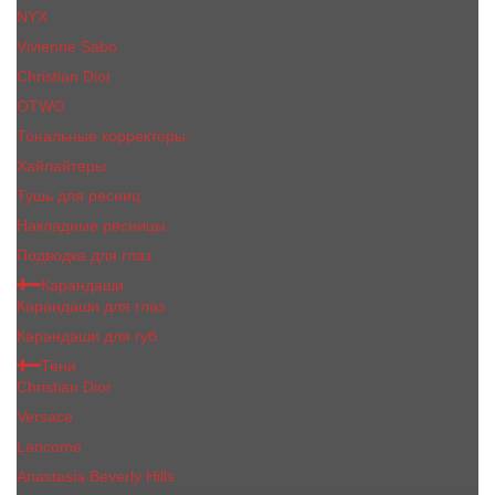
NYX
Vivienne Sabo
Сhristiаn Diоr
OTWO
Тональные корректоры
Хайлайтеры
Тушь для ресниц
Накладные ресницы
Подводка для глаз
Карандаши
Карандаши для глаз
Карандаши для губ
Тени
Christian Dior
Versace
Lancome
Anastasia Beverly Hills