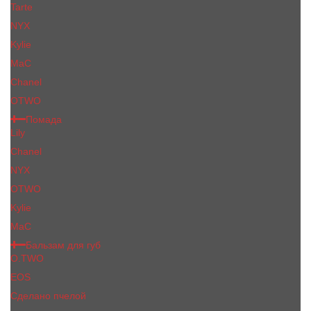
Tarte
NYX
Kylie
MaC
Сhanеl
OTWO
Помада
Lily
Chanel
NYX
OTWO
Kylie
МаС
Бальзам для губ
O.TWO
EOS
Сделано пчелой