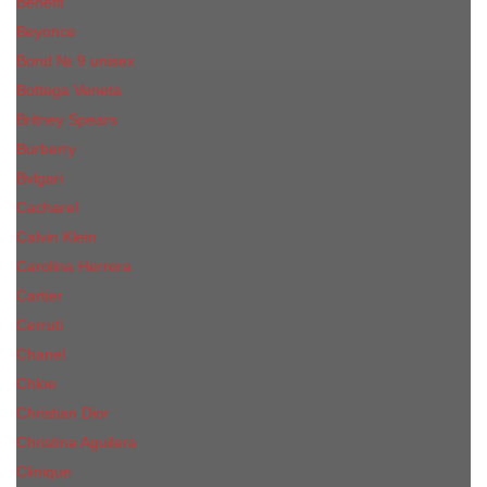
Benefit
Beyonce
Bond № 9 unisex
Bottega Veneta
Britney Spears
Burberry
Bvlgari
Cacharel
Calvin Klein
Carolina Herrera
Cartier
Cerruti
Сhanеl
Chloe
Christian Dior
Christina Aguilera
Сliniquе