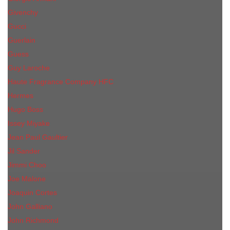
Givenchy
Gucci
Guerlain
Guess
Guy Laroche
Haute Fragrance Company HFC
Hermes
Hugo Boss
Issey Miyake
Jean Paul Gaultier
Jil Sander
Jimmi Choo
Jое Malоnе
Joaquin Cortes
John Galliano
John Richmond