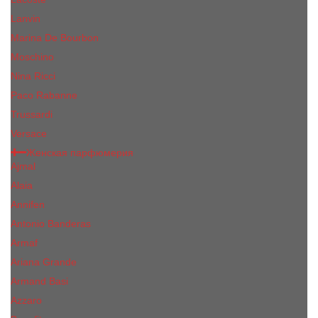
Lanvin
Marina De Bourbon
Moschino
Nina Ricci
Paco Rabanne
Trussardi
Versace
Женская парфюмерия
Ajmal
Alaia
Annifen
Antonio Banderas
Armaf
Ariana Grande
Armand Basi
Azzaro