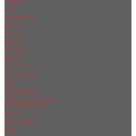
Shiseido
Sisley
Tiziana Terenzi
Tom Ford
Trussardi
Valentino
Vera Wang
Versace
Viktor & Rolf
Victoria s Secret
Xerjoff
Yves Saint Laurent
Мужская парфюмерия
Abercrombie & Fitch
Annifen
Antonio Banderas
Armaf