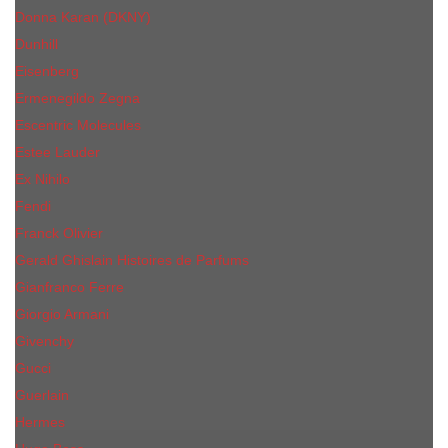
Donna Karan (DKNY)
Dunhill
Eisenberg
Ermenegildo Zegna
Escentric Molecules
Еsteе Lаudеr
Ex Nihilo
Fendi
Franck Olivier
Gerald Ghislain Histoires de Parfums
Gianfranco Ferre
Giorgio Armani
Givenchy
Gucci
Guerlain
Hermes