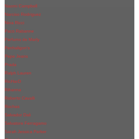
Naomi Campbell
Narciso Rodriguez
Nina Ricci
Paco Rabanne
Parfums de Marly
Penhaligon's
Pepe Jeans
Prada
Ralph Lauren
RicHarD
Rihanna
Roberto Cavalli
Rochas
Salvador Dali
Salvatore Ferragamo
Sarah Jessica Parker