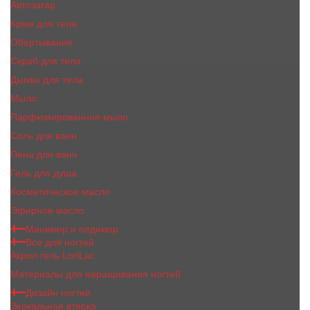
Автозагар
Крем для тела
Обертывание
Скраб для тела
Дымка для тела
Мыло
Парфюмированное мыло
Соль для ванн
Пена для ванн
Гель для душа
Косметическое масло
Эфирное масло
Маникюр и педикюр
Все для ногтей
Акрил гель LoriLac
Материалы для наращивания ногтей
Дизайн ногтей
Зеркальная втирка