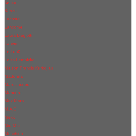
КиLian
Kenzo
Lacoste
Lancome
Laura Biagiotti
Lanvin
Lе Lab0
Lolita Lempicka
Maison Francis Kurkdjian
Madonna
Marc Jacobs
Mancera
Max Mara
M.А.C.
Mexx
Miu Miu
Mоsсhino