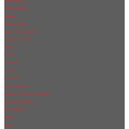
Hugo Boss
Issey Miyake
Jaguar
James Bond
Jean Paul Gaultier
Joaquin Сortes
Kilian
Kenzo
Lacoste
Lanvin
Le Labo
Louis Vuitton
Maison Francis Kurkdjian
Mercedes-Benz
Mont Blanc
M.А.C.
Mexx