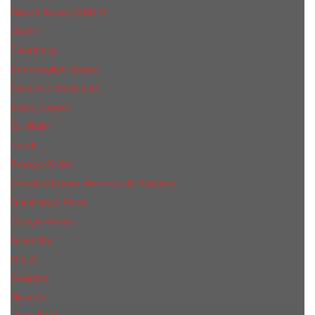
Donna Karan (DKNY)
Dunhill
Eisenberg
Ermenegildo Zegna
Escentric Molecules
Еsteе Lаudеr
Ex Nihilo
Fendi
Franck Olivier
Gerald Ghislain Histoires de Parfums
Gianfranco Ferre
Giorgio Armani
Givenchy
Gucci
Guerlain
Hermes