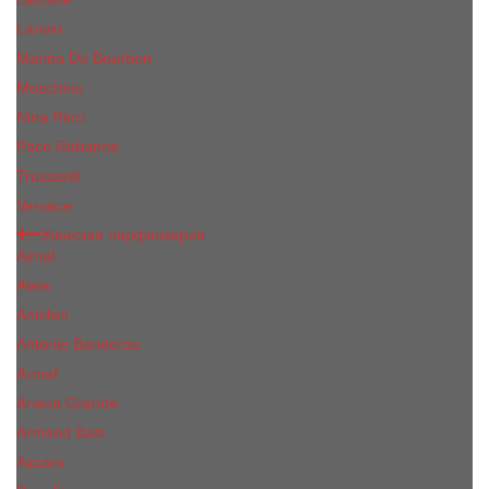
Lanvin
Marina De Bourbon
Moschino
Nina Ricci
Paco Rabanne
Trussardi
Versace
Женская парфюмерия
Ajmal
Alaia
Annifen
Antonio Banderas
Armaf
Ariana Grande
Armand Basi
Azzaro