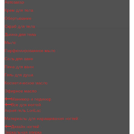
Автозагар
Крем для тела
Обертывание
Скраб для тела
Дымка для тела
Мыло
Парфюмированное мыло
Соль для ванн
Пена для ванн
Гель для душа
Косметическое масло
Эфирное масло
Маникюр и педикюр
Все для ногтей
Акрил гель LoriLac
Материалы для наращивания ногтей
Дизайн ногтей
Зеркальная втирка