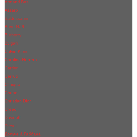
Armand Basi
Azzaro
Baldessarini
Bond № 9
Burberry
Bvlgari
Calvin Klein
Carolina Herrera
Cartier
Cerruti
Сliniquе
Chanel
Christian Dior
Creed
Davidoff
Diesel
Дольче & Габбана