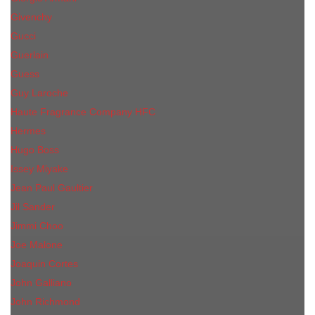
Givenchy
Gucci
Guerlain
Guess
Guy Laroche
Haute Fragrance Company HFC
Hermes
Hugo Boss
Issey Miyake
Jean Paul Gaultier
Jil Sander
Jimmi Choo
Jое Malоnе
Joaquin Cortes
John Galliano
John Richmond