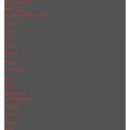
Блеск для губ
Пудра
Anastasia Beverly Hills
Chanel
Kylie
MaC
NYX
OTWO
Pupa
Tom Ford
YSL
ZOZU
Румяна
Christian Dior
OTWO
Сhanеl
Kylie