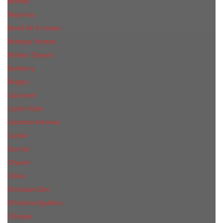
Benefit
Beyonce
Bond № 9 unisex
Bottega Veneta
Britney Spears
Burberry
Bvlgari
Cacharel
Calvin Klein
Carolina Herrera
Cartier
Cerruti
Сhanеl
Chloe
Christian Dior
Christina Aguilera
Сliniquе