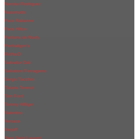
Narciso Rodriguez
Nasomatto
Paco Rabanne
Paris Hilton
Parfums de Marly
Penhaligon​'s
RicHarD
Salvador Dali
Salvatore Ferragamo
Sergio Tacchini
Tiziana Terenzi
Tom Ford
Tommy Hilfiger
Valentino
Versace
Xerjoff
Yves Saint Laurent