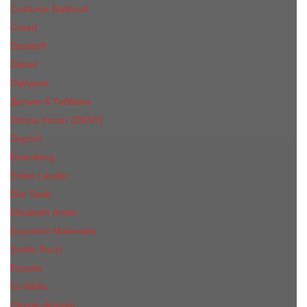
Costume National
Creed
Davidoff
Diesel
Diptyque
Дольче & Габбана
Donna Karan (DKNY)
Dupont
Eisenberg
Еsteе Lаudеr
Elie Saab
Elizabeth Arden
Escentric Molecules
Emilio Pucci
Escada
Ex Nihilo
Giorgio Armani