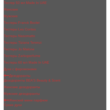
Тестер 50 мл Made In UAE
Женские
Мужские
Тестеры Franck Boclet
Тестеры Les Contes
Тестеры Nasomatto
Тестеры Tiziana Terenzi
Тестеры Jо Malоnе
Тестеры Zarkoperfume
Тестеры 60 мл Made In UAE
Духи с феромонами
Дезодоранты
Дезодоранты BEA'S Beauty & Scent
Женские дезодоранты
Мужские дезодоранты
Женский мини парфюм
Сухие духи