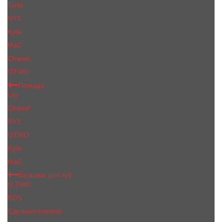
Tarte
NYX
Kylie
MaC
Сhanеl
OTWO
Помада
Lily
Chanel
NYX
OTWO
Kylie
МаС
Бальзам для губ
O.TWO
EOS
Сделано пчелой