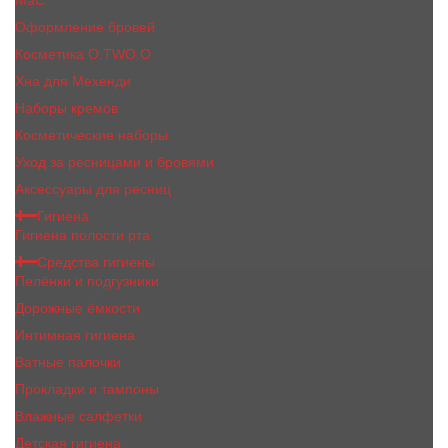
MaC
Оформление бровей
Косметика O.TWO.O
Хна для Мехенди
Наборы кремов
Косметические наборы
Уход за ресницами и бровями
Аксессуары для ресниц
Гигиена
Гигиена полости рта
Средства гигиены
Пелёнки и подгузники
Дорожные ёмкости
Интимная гигиена
Ватные палочки
Прокладки и тампоны
Влажные салфетки
Детская гигиена