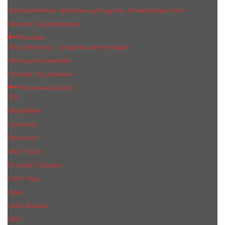
Заправляемые флаконы для духов, Атомайзеры 5мл
Каталог парфюмерии
Макияж
Лак для волос, средства для укладки
Кисти для макияжа
Основа под макияж
Тональный крем
YSL
Maybelline
Lancome
Dermacol
Max Factor
Enough Collagen
Farm Stay
Kylie
Huda Beauty
МаС