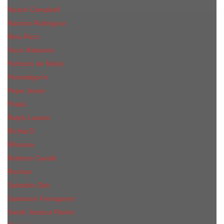
Naomi Campbell
Narciso Rodriguez
Nina Ricci
Paco Rabanne
Parfums de Marly
Penhaligon's
Pepe Jeans
Prada
Ralph Lauren
RicHarD
Rihanna
Roberto Cavalli
Rochas
Salvador Dali
Salvatore Ferragamo
Sarah Jessica Parker