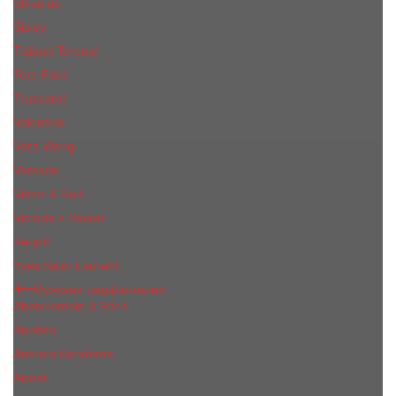
Shiseido
Sisley
Tiziana Terenzi
Tom Ford
Trussardi
Valentino
Vera Wang
Versace
Viktor & Rolf
Victoria s Secret
Xerjoff
Yves Saint Laurent
Мужская парфюмерия
Abercrombie & Fitch
Annifen
Antonio Banderas
Armaf