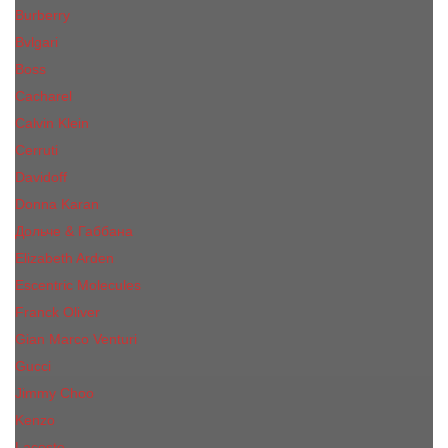
Burberry
Bvlgari
Boss
Cacharel
Calvin Klein
Cerruti
Davidoff
Donna Karan
Дольче & Габбана
Elizabeth Arden
Escentric Molecules
Franck Oliver
Gian Marco Venturi
Gucci
Jimmy Choo
Kenzo
Lacoste