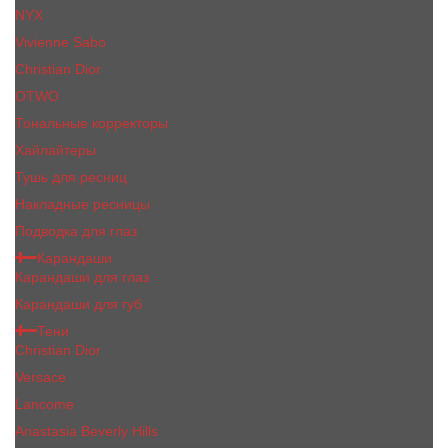
NYX
Vivienne Sabo
Сhristiаn Diоr
OTWO
Тональные корректоры
Хайлайтеры
Тушь для ресниц
Накладные ресницы
Подводка для глаз
Карандаши
Карандаши для глаз
Карандаши для губ
Тени
Christian Dior
Versace
Lancome
Anastasia Beverly Hills