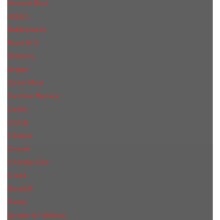
Armand Basi
Azzaro
Baldessarini
Bond № 9
Burberry
Bvlgari
Calvin Klein
Carolina Herrera
Cartier
Cerruti
Сliniquе
Chanel
Christian Dior
Creed
Davidoff
Diesel
Дольче & Габбана