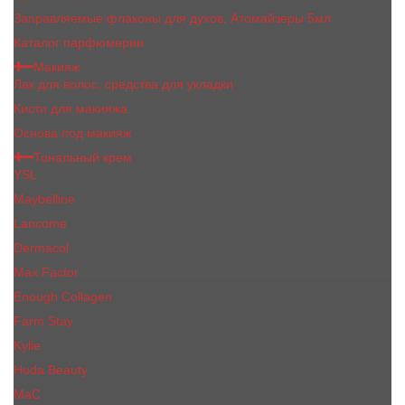
Заправляемые флаконы для духов, Атомайзеры 5мл
Каталог парфюмерии
Макияж
Лак для волос, средства для укладки
Кисти для макияжа
Основа под макияж
Тональный крем
YSL
Maybelline
Lancome
Dermacol
Max Factor
Enough Collagen
Farm Stay
Kylie
Huda Beauty
МаС