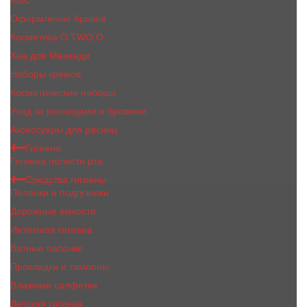
MaC
Оформление бровей
Косметика O.TWO.O
Хна для Мехенди
Наборы кремов
Косметические наборы
Уход за ресницами и бровями
Аксессуары для ресниц
Гигиена
Гигиена полости рта
Средства гигиены
Пелёнки и подгузники
Дорожные ёмкости
Интимная гигиена
Ватные палочки
Прокладки и тампоны
Влажные салфетки
Детская гигиена