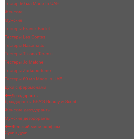
Тестер 50 мл Made In UAE
Женские
Мужские
Тестеры Franck Boclet
Тестеры Les Contes
Тестеры Nasomatto
Тестеры Tiziana Terenzi
Тестеры Jо Malоnе
Тестеры Zarkoperfume
Тестеры 60 мл Made In UAE
Духи с феромонами
Дезодоранты
Дезодоранты BEA'S Beauty & Scent
Женские дезодоранты
Мужские дезодоранты
Женский мини парфюм
Сухие духи