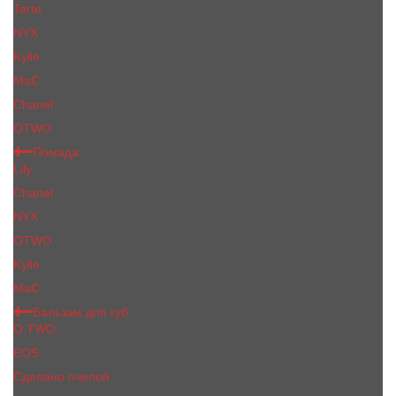
Tarte
NYX
Kylie
MaC
Сhanеl
OTWO
Помада
Lily
Chanel
NYX
OTWO
Kylie
МаС
Бальзам для губ
O.TWO
EOS
Сделано пчелой