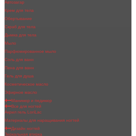
Автозагар
Крем для тела
Обертывание
Скраб для тела
Дымка для тела
Мыло
Парфюмированное мыло
Соль для ванн
Пена для ванн
Гель для душа
Косметическое масло
Эфирное масло
Маникюр и педикюр
Все для ногтей
Акрил гель LoriLac
Материалы для наращивания ногтей
Дизайн ногтей
Зеркальная втирка