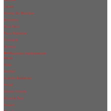
Lanvin
Marina De Bourbon
Moschino
Nina Ricci
Paco Rabanne
Trussardi
Versace
Женская парфюмерия
Ajmal
Alaia
Annifen
Antonio Banderas
Armaf
Ariana Grande
Armand Basi
Azzaro