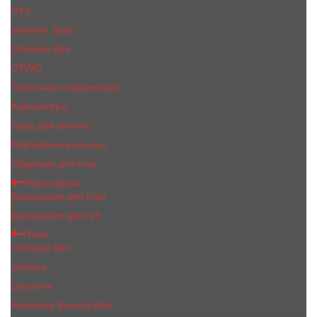
NYX
Vivienne Sabo
Сhristiаn Diоr
OTWO
Тональные корректоры
Хайлайтеры
Тушь для ресниц
Накладные ресницы
Подводка для глаз
Карандаши
Карандаши для глаз
Карандаши для губ
Тени
Christian Dior
Versace
Lancome
Anastasia Beverly Hills