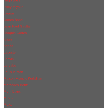
Hugo Boss
Issey Miyake
Jaguar
James Bond
Jean Paul Gaultier
Joaquin Сortes
Kilian
Kenzo
Lacoste
Lanvin
Le Labo
Louis Vuitton
Maison Francis Kurkdjian
Mercedes-Benz
Mont Blanc
M.А.C.
Mexx