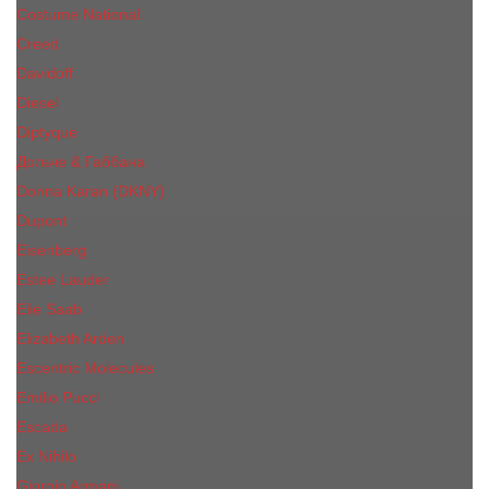
Costume National
Creed
Davidoff
Diesel
Diptyque
Дольче & Габбана
Donna Karan (DKNY)
Dupont
Eisenberg
Еsteе Lаudеr
Elie Saab
Elizabeth Arden
Escentric Molecules
Emilio Pucci
Escada
Ex Nihilo
Giorgio Armani