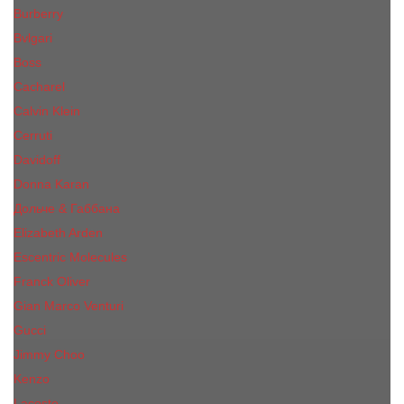
Burberry
Bvlgari
Boss
Cacharel
Calvin Klein
Cerruti
Davidoff
Donna Karan
Дольче & Габбана
Elizabeth Arden
Escentric Molecules
Franck Oliver
Gian Marco Venturi
Gucci
Jimmy Choo
Kenzo
Lacoste