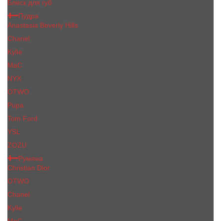
Блеск для губ
Пудра
Anastasia Beverly Hills
Chanel
Kylie
MaC
NYX
OTWO
Pupa
Tom Ford
YSL
ZOZU
Румяна
Christian Dior
OTWO
Сhanеl
Kylie