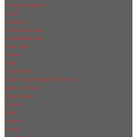
Donna Karan (DKNY)
Dunhill
Eisenberg
Ermenegildo Zegna
Escentric Molecules
Еsteе Lаudеr
Ex Nihilo
Fendi
Franck Olivier
Gerald Ghislain Histoires de Parfums
Gianfranco Ferre
Giorgio Armani
Givenchy
Gucci
Guerlain
Hermes