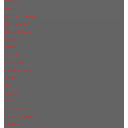
Benefit
Beyonce
Bond № 9 unisex
Bottega Veneta
Britney Spears
Burberry
Bvlgari
Cacharel
Calvin Klein
Carolina Herrera
Cartier
Cerruti
Сhanеl
Chloe
Christian Dior
Christina Aguilera
Сliniquе