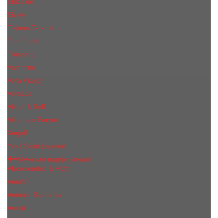
Shiseido
Sisley
Tiziana Terenzi
Tom Ford
Trussardi
Valentino
Vera Wang
Versace
Viktor & Rolf
Victoria s Secret
Xerjoff
Yves Saint Laurent
Мужская парфюмерия
Abercrombie & Fitch
Annifen
Antonio Banderas
Armaf