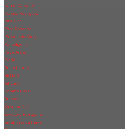
Naomi Campbell
Narciso Rodriguez
Nina Ricci
Paco Rabanne
Parfums de Marly
Penhaligon's
Pepe Jeans
Prada
Ralph Lauren
RicHarD
Rihanna
Roberto Cavalli
Rochas
Salvador Dali
Salvatore Ferragamo
Sarah Jessica Parker