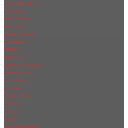
Narciso Rodriguez
Nasomatto
Paco Rabanne
Paris Hilton
Parfums de Marly
Penhaligon​'s
RicHarD
Salvador Dali
Salvatore Ferragamo
Sergio Tacchini
Tiziana Terenzi
Tom Ford
Tommy Hilfiger
Valentino
Versace
Xerjoff
Yves Saint Laurent