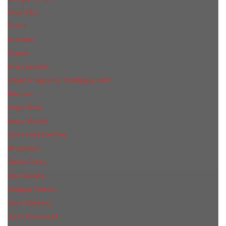
Givenchy
Gucci
Guerlain
Guess
Guy Laroche
Haute Fragrance Company HFC
Hermes
Hugo Boss
Issey Miyake
Jean Paul Gaultier
Jil Sander
Jimmi Choo
Jое Malоnе
Joaquin Cortes
John Galliano
John Richmond