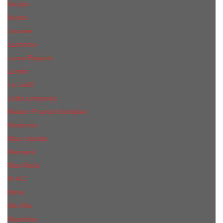
КиLian
Kenzo
Lacoste
Lancome
Laura Biagiotti
Lanvin
Lе Lab0
Lolita Lempicka
Maison Francis Kurkdjian
Madonna
Marc Jacobs
Mancera
Max Mara
M.А.C.
Mexx
Miu Miu
Mоsсhino