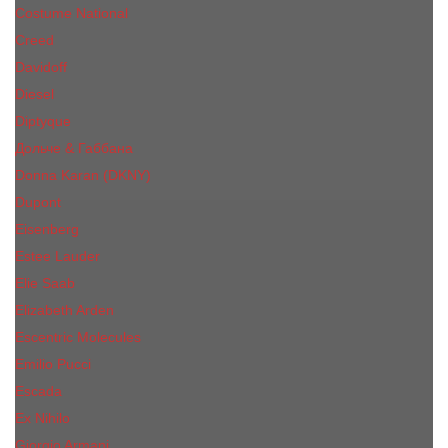
Costume National
Creed
Davidoff
Diesel
Diptyque
Дольче & Габбана
Donna Karan (DKNY)
Dupont
Eisenberg
Еsteе Lаudеr
Elie Saab
Elizabeth Arden
Escentric Molecules
Emilio Pucci
Escada
Ex Nihilo
Giorgio Armani