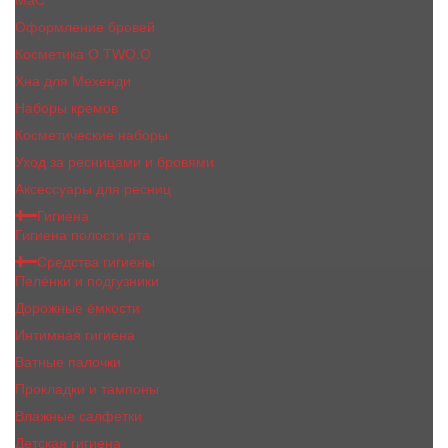
MaC
Оформление бровей
Косметика O.TWO.O
Хна для Мехенди
Наборы кремов
Косметические наборы
Уход за ресницами и бровями
Аксессуары для ресниц
Гигиена
Гигиена полости рта
Средства гигиены
Пелёнки и подгузники
Дорожные ёмкости
Интимная гигиена
Ватные палочки
Прокладки и тампоны
Влажные салфетки
Детская гигиена