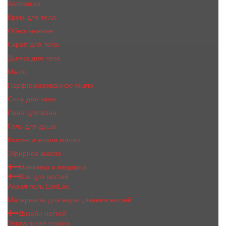
Автозагар
Крем для тела
Обертывание
Скраб для тела
Дымка для тела
Мыло
Парфюмированное мыло
Соль для ванн
Пена для ванн
Гель для душа
Косметическое масло
Эфирное масло
Маникюр и педикюр
Все для ногтей
Акрил гель LoriLac
Материалы для наращивания ногтей
Дизайн ногтей
Зеркальная втирка