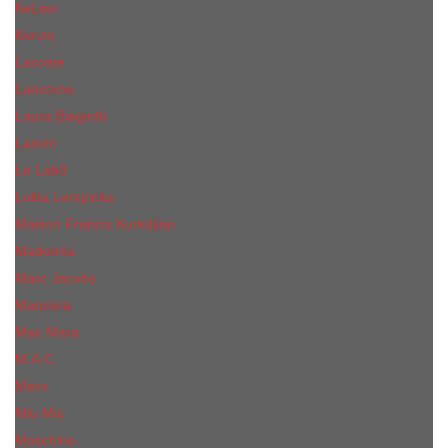
КиLian
Kenzo
Lacoste
Lancome
Laura Biagiotti
Lanvin
Lе Lab0
Lolita Lempicka
Maison Francis Kurkdjian
Madonna
Marc Jacobs
Mancera
Max Mara
M.А.C.
Mexx
Miu Miu
Mоsсhino