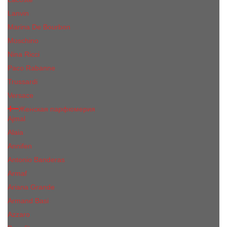
Lanvin
Marina De Bourbon
Moschino
Nina Ricci
Paco Rabanne
Trussardi
Versace
Женская парфюмерия
Ajmal
Alaia
Annifen
Antonio Banderas
Armaf
Ariana Grande
Armand Basi
Azzaro