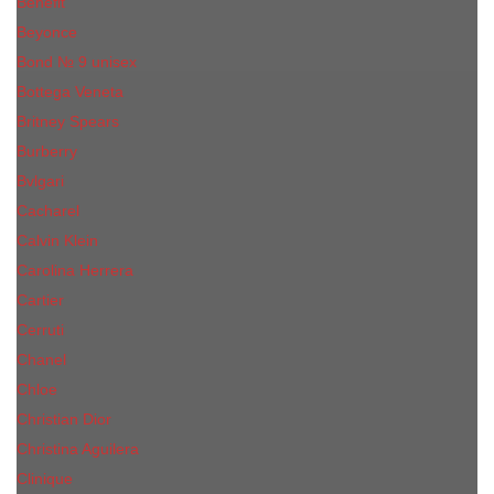
Benefit
Beyonce
Bond № 9 unisex
Bottega Veneta
Britney Spears
Burberry
Bvlgari
Cacharel
Calvin Klein
Carolina Herrera
Cartier
Cerruti
Сhanеl
Chloe
Christian Dior
Christina Aguilera
Сliniquе