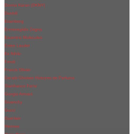
Donna Karan (DKNY)
Dunhill
Eisenberg
Ermenegildo Zegna
Escentric Molecules
Еsteе Lаudеr
Ex Nihilo
Fendi
Franck Olivier
Gerald Ghislain Histoires de Parfums
Gianfranco Ferre
Giorgio Armani
Givenchy
Gucci
Guerlain
Hermes