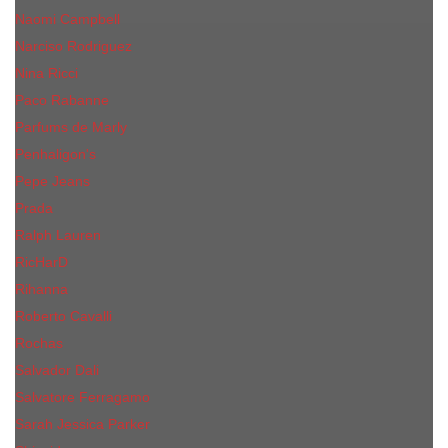
Naomi Campbell
Narciso Rodriguez
Nina Ricci
Paco Rabanne
Parfums de Marly
Penhaligon's
Pepe Jeans
Prada
Ralph Lauren
RicHarD
Rihanna
Roberto Cavalli
Rochas
Salvador Dali
Salvatore Ferragamo
Sarah Jessica Parker