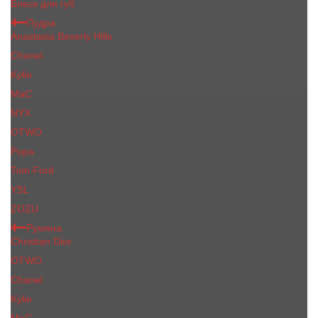
Блеск для губ
Пудра
Anastasia Beverly Hills
Chanel
Kylie
MaC
NYX
OTWO
Pupa
Tom Ford
YSL
ZOZU
Румяна
Christian Dior
OTWO
Сhanеl
Kylie