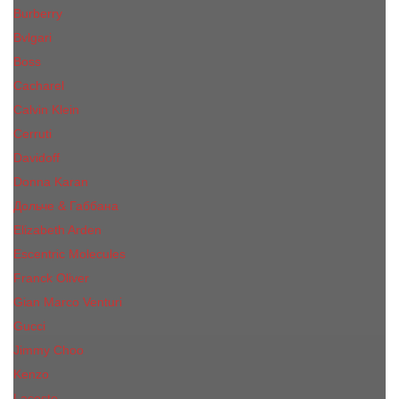
Burberry
Bvlgari
Boss
Cacharel
Calvin Klein
Cerruti
Davidoff
Donna Karan
Дольче & Габбана
Elizabeth Arden
Escentric Molecules
Franck Oliver
Gian Marco Venturi
Gucci
Jimmy Choo
Kenzo
Lacoste