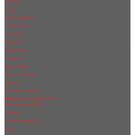
Shiseido
Sisley
Tiziana Terenzi
Tom Ford
Trussardi
Valentino
Vera Wang
Versace
Viktor & Rolf
Victoria s Secret
Xerjoff
Yves Saint Laurent
Мужская парфюмерия
Abercrombie & Fitch
Annifen
Antonio Banderas
Armaf