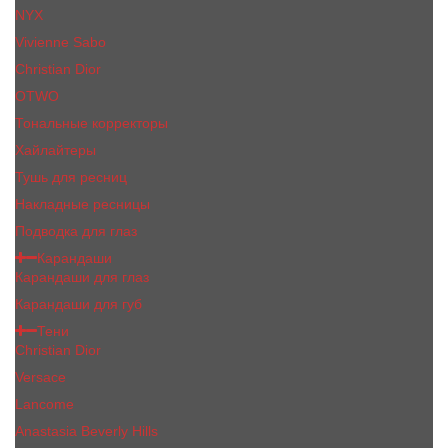
NYX
Vivienne Sabo
Сhristiаn Diоr
OTWO
Тональные корректоры
Хайлайтеры
Тушь для ресниц
Накладные ресницы
Подводка для глаз
Карандаши
Карандаши для глаз
Карандаши для губ
Тени
Christian Dior
Versace
Lancome
Anastasia Beverly Hills