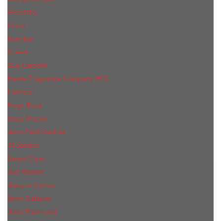
Givenchy
Gucci
Guerlain
Guess
Guy Laroche
Haute Fragrance Company HFC
Hermes
Hugo Boss
Issey Miyake
Jean Paul Gaultier
Jil Sander
Jimmi Choo
Jое Malоnе
Joaquin Cortes
John Galliano
John Richmond