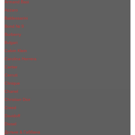
Armand Basi
Azzaro
Baldessarini
Bond № 9
Burberry
Bvlgari
Calvin Klein
Carolina Herrera
Cartier
Cerruti
Сliniquе
Chanel
Christian Dior
Creed
Davidoff
Diesel
Дольче & Габбана