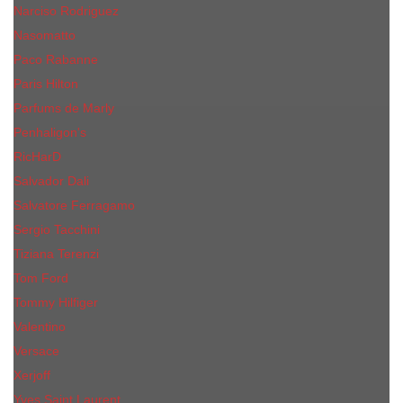
Narciso Rodriguez
Nasomatto
Paco Rabanne
Paris Hilton
Parfums de Marly
Penhaligon​'s
RicHarD
Salvador Dali
Salvatore Ferragamo
Sergio Tacchini
Tiziana Terenzi
Tom Ford
Tommy Hilfiger
Valentino
Versace
Xerjoff
Yves Saint Laurent