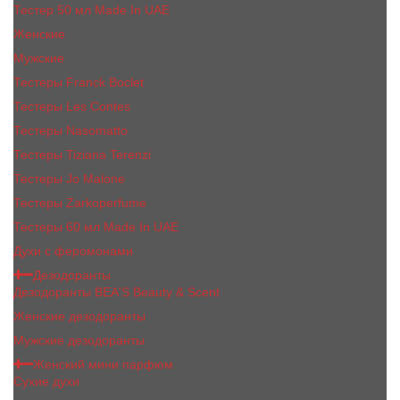
Тестер 50 мл Made In UAE
Женские
Мужские
Тестеры Franck Boclet
Тестеры Les Contes
Тестеры Nasomatto
Тестеры Tiziana Terenzi
Тестеры Jо Malоnе
Тестеры Zarkoperfume
Тестеры 60 мл Made In UAE
Духи с феромонами
Дезодоранты
Дезодоранты BEA'S Beauty & Scent
Женские дезодоранты
Мужские дезодоранты
Женский мини парфюм
Сухие духи