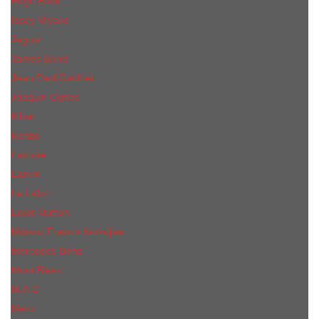
Hugo Boss
Issey Miyake
Jaguar
James Bond
Jean Paul Gaultier
Joaquin Сortes
Kilian
Kenzo
Lacoste
Lanvin
Le Labo
Louis Vuitton
Maison Francis Kurkdjian
Mercedes-Benz
Mont Blanc
M.А.C.
Mexx