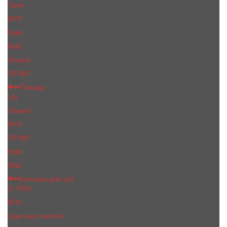
Tarte
NYX
Kylie
MaC
Сhanеl
OTWO
Помада
Lily
Chanel
NYX
OTWO
Kylie
МаС
Бальзам для губ
O.TWO
EOS
Сделано пчелой