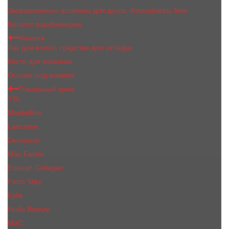
Заправляемые флаконы для духов, Атомайзеры 5мл
Каталог парфюмерии
Макияж
Лак для волос, средства для укладки
Кисти для макияжа
Основа под макияж
Тональный крем
YSL
Maybelline
Lancome
Dermacol
Max Factor
Enough Collagen
Farm Stay
Kylie
Huda Beauty
МаС