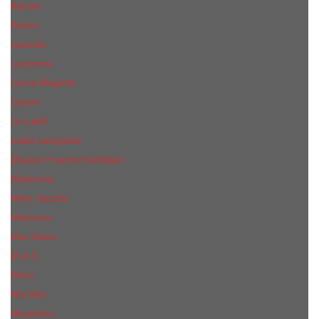
КиLian
Kenzo
Lacoste
Lancome
Laura Biagiotti
Lanvin
Lе Lab0
Lolita Lempicka
Maison Francis Kurkdjian
Madonna
Marc Jacobs
Mancera
Max Mara
M.А.C.
Mexx
Miu Miu
Mоsсhino