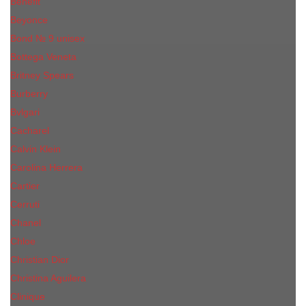
Benefit
Beyonce
Bond № 9 unisex
Bottega Veneta
Britney Spears
Burberry
Bvlgari
Cacharel
Calvin Klein
Carolina Herrera
Cartier
Cerruti
Сhanеl
Chloe
Christian Dior
Christina Aguilera
Сliniquе