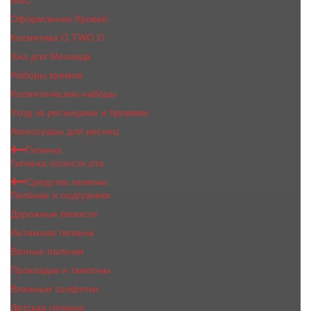
MaC
Оформление бровей
Косметика O.TWO.O
Хна для Мехенди
Наборы кремов
Косметические наборы
Уход за ресницами и бровями
Аксессуары для ресниц
Гигиена
Гигиена полости рта
Средства гигиены
Пелёнки и подгузники
Дорожные ёмкости
Интимная гигиена
Ватные палочки
Прокладки и тампоны
Влажные салфетки
Детская гигиена