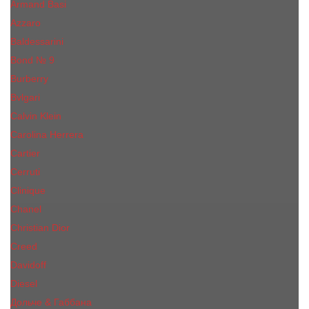
Armand Basi
Azzaro
Baldessarini
Bond № 9
Burberry
Bvlgari
Calvin Klein
Carolina Herrera
Cartier
Cerruti
Сliniquе
Chanel
Christian Dior
Creed
Davidoff
Diesel
Дольче & Габбана