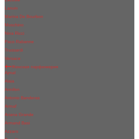
Lanvin
Marina De Bourbon
Moschino
Nina Ricci
Paco Rabanne
Trussardi
Versace
Женская парфюмерия
Ajmal
Alaia
Annifen
Antonio Banderas
Armaf
Ariana Grande
Armand Basi
Azzaro