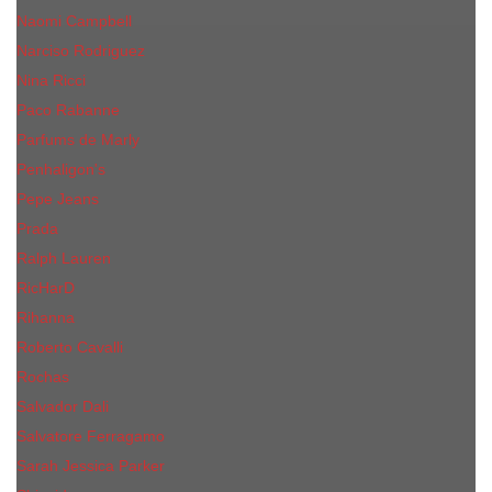
Naomi Campbell
Narciso Rodriguez
Nina Ricci
Paco Rabanne
Parfums de Marly
Penhaligon's
Pepe Jeans
Prada
Ralph Lauren
RicHarD
Rihanna
Roberto Cavalli
Rochas
Salvador Dali
Salvatore Ferragamo
Sarah Jessica Parker