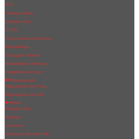
NYX
Vivienne Sabo
Сhristiаn Diоr
OTWO
Тональные корректоры
Хайлайтеры
Тушь для ресниц
Накладные ресницы
Подводка для глаз
Карандаши
Карандаши для глаз
Карандаши для губ
Тени
Christian Dior
Versace
Lancome
Anastasia Beverly Hills