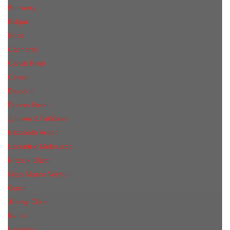
Burberry
Bvlgari
Boss
Cacharel
Calvin Klein
Cerruti
Davidoff
Donna Karan
Дольче & Габбана
Elizabeth Arden
Escentric Molecules
Franck Oliver
Gian Marco Venturi
Gucci
Jimmy Choo
Kenzo
Lacoste