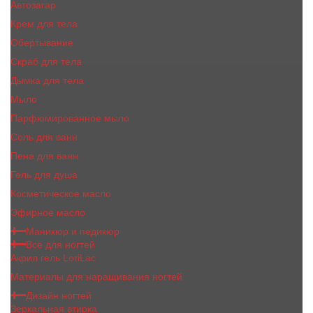
Автозагар
Крем для тела
Обертывание
Скраб для тела
Дымка для тела
Мыло
Парфюмированное мыло
Соль для ванн
Пена для ванн
Гель для душа
Косметическое масло
Эфирное масло
Маникюр и педикюр
Все для ногтей
Акрил гель LoriLac
Материалы для наращивания ногтей
Дизайн ногтей
Зеркальная втирка