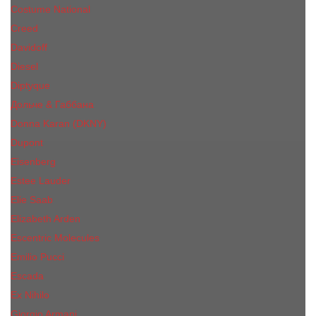
Costume National
Creed
Davidoff
Diesel
Diptyque
Дольче & Габбана
Donna Karan (DKNY)
Dupont
Eisenberg
Еsteе Lаudеr
Elie Saab
Elizabeth Arden
Escentric Molecules
Emilio Pucci
Escada
Ex Nihilo
Giorgio Armani