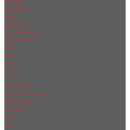
Hugo Boss
Issey Miyake
Jaguar
James Bond
Jean Paul Gaultier
Joaquin Сortes
Kilian
Kenzo
Lacoste
Lanvin
Le Labo
Louis Vuitton
Maison Francis Kurkdjian
Mercedes-Benz
Mont Blanc
M.А.C.
Mexx