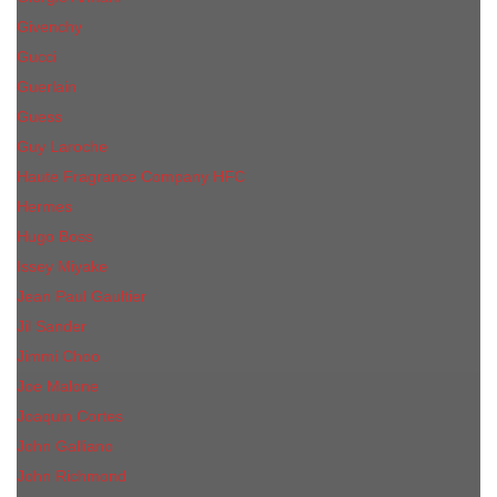
Givenchy
Gucci
Guerlain
Guess
Guy Laroche
Haute Fragrance Company HFC
Hermes
Hugo Boss
Issey Miyake
Jean Paul Gaultier
Jil Sander
Jimmi Choo
Jое Malоnе
Joaquin Cortes
John Galliano
John Richmond