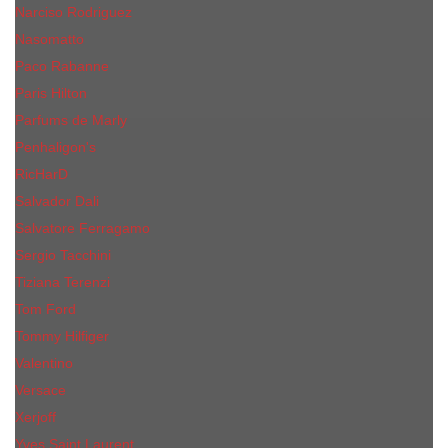
Narciso Rodriguez
Nasomatto
Paco Rabanne
Paris Hilton
Parfums de Marly
Penhaligon​'s
RicHarD
Salvador Dali
Salvatore Ferragamo
Sergio Tacchini
Tiziana Terenzi
Tom Ford
Tommy Hilfiger
Valentino
Versace
Xerjoff
Yves Saint Laurent