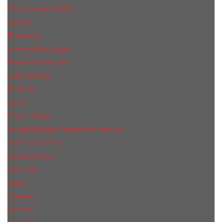
Donna Karan (DKNY)
Dunhill
Eisenberg
Ermenegildo Zegna
Escentric Molecules
Еsteе Lаudеr
Ex Nihilo
Fendi
Franck Olivier
Gerald Ghislain Histoires de Parfums
Gianfranco Ferre
Giorgio Armani
Givenchy
Gucci
Guerlain
Hermes