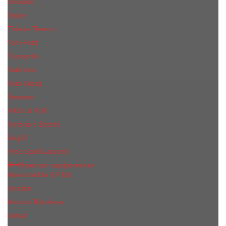
Shiseido
Sisley
Tiziana Terenzi
Tom Ford
Trussardi
Valentino
Vera Wang
Versace
Viktor & Rolf
Victoria s Secret
Xerjoff
Yves Saint Laurent
Мужская парфюмерия
Abercrombie & Fitch
Annifen
Antonio Banderas
Armaf