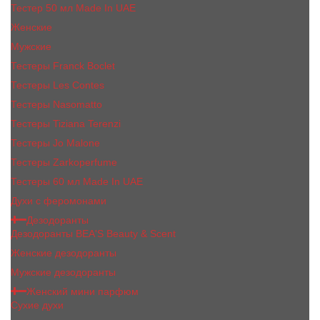
Тестер 50 мл Made In UAE
Женские
Мужские
Тестеры Franck Boclet
Тестеры Les Contes
Тестеры Nasomatto
Тестеры Tiziana Terenzi
Тестеры Jо Malоnе
Тестеры Zarkoperfume
Тестеры 60 мл Made In UAE
Духи с феромонами
Дезодоранты
Дезодоранты BEA'S Beauty & Scent
Женские дезодоранты
Мужские дезодоранты
Женский мини парфюм
Сухие духи