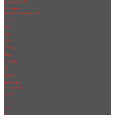
Блеск для губ
Пудра
Anastasia Beverly Hills
Chanel
Kylie
MaC
NYX
OTWO
Pupa
Tom Ford
YSL
ZOZU
Румяна
Christian Dior
OTWO
Сhanеl
Kylie