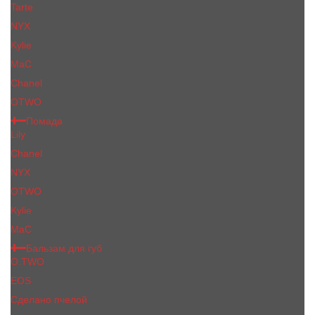
Tarte
NYX
Kylie
MaC
Сhanеl
OTWO
Помада
Lily
Chanel
NYX
OTWO
Kylie
МаС
Бальзам для губ
O.TWO
EOS
Сделано пчелой