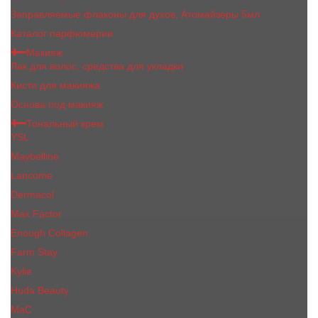
Заправляемые флаконы для духов, Атомайзеры 5мл
Каталог парфюмерии
Макияж
Лак для волос, средства для укладки
Кисти для макияжа
Основа под макияж
Тональный крем
YSL
Maybelline
Lancome
Dermacol
Max Factor
Enough Collagen
Farm Stay
Kylie
Huda Beauty
МаС