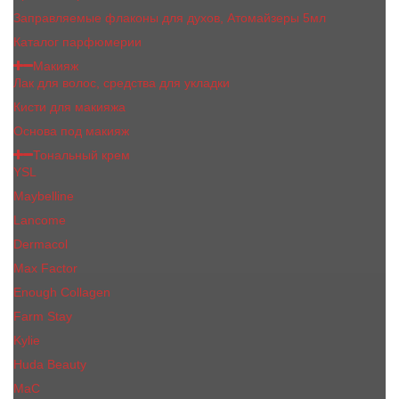
Заправляемые флаконы для духов, Атомайзеры 5мл
Каталог парфюмерии
Макияж
Лак для волос, средства для укладки
Кисти для макияжа
Основа под макияж
Тональный крем
YSL
Maybelline
Lancome
Dermacol
Max Factor
Enough Collagen
Farm Stay
Kylie
Huda Beauty
МаС