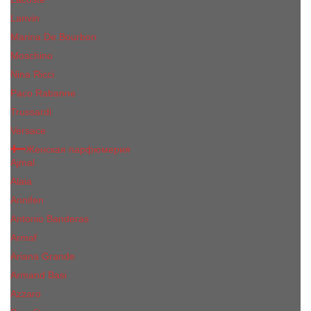
Lanvin
Marina De Bourbon
Moschino
Nina Ricci
Paco Rabanne
Trussardi
Versace
Женская парфюмерия
Ajmal
Alaia
Annifen
Antonio Banderas
Armaf
Ariana Grande
Armand Basi
Azzaro