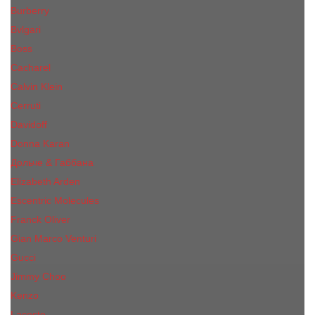
Burberry
Bvlgari
Boss
Cacharel
Calvin Klein
Cerruti
Davidoff
Donna Karan
Дольче & Габбана
Elizabeth Arden
Escentric Molecules
Franck Oliver
Gian Marco Venturi
Gucci
Jimmy Choo
Kenzo
Lacoste