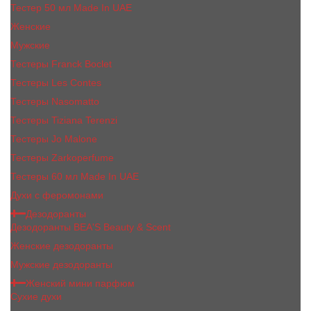
Тестер 50 мл Made In UAE
Женские
Мужские
Тестеры Franck Boclet
Тестеры Les Contes
Тестеры Nasomatto
Тестеры Tiziana Terenzi
Тестеры Jо Malоnе
Тестеры Zarkoperfume
Тестеры 60 мл Made In UAE
Духи с феромонами
Дезодоранты
Дезодоранты BEA'S Beauty & Scent
Женские дезодоранты
Мужские дезодоранты
Женский мини парфюм
Сухие духи