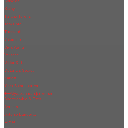
Shiseido
Sisley
Tiziana Terenzi
Tom Ford
Trussardi
Valentino
Vera Wang
Versace
Viktor & Rolf
Victoria s Secret
Xerjoff
Yves Saint Laurent
Мужская парфюмерия
Abercrombie & Fitch
Annifen
Antonio Banderas
Armaf