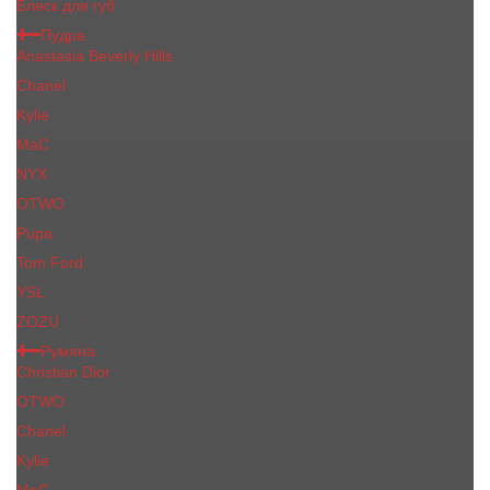
Блеск для губ
Пудра
Anastasia Beverly Hills
Chanel
Kylie
MaC
NYX
OTWO
Pupa
Tom Ford
YSL
ZOZU
Румяна
Christian Dior
OTWO
Сhanеl
Kylie