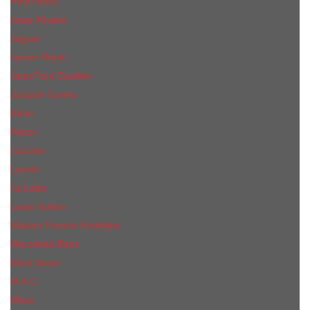
Hugo Boss
Issey Miyake
Jaguar
James Bond
Jean Paul Gaultier
Joaquin Сortes
Kilian
Kenzo
Lacoste
Lanvin
Le Labo
Louis Vuitton
Maison Francis Kurkdjian
Mercedes-Benz
Mont Blanc
M.А.C.
Mexx