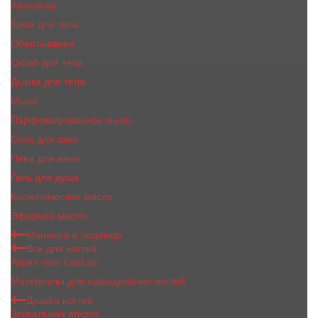
Автозагар
Крем для тела
Обертывание
Скраб для тела
Дымка для тела
Мыло
Парфюмированное мыло
Соль для ванн
Пена для ванн
Гель для душа
Косметическое масло
Эфирное масло
Маникюр и педикюр
Все для ногтей
Акрил гель LoriLac
Материалы для наращивания ногтей
Дизайн ногтей
Зеркальная втирка