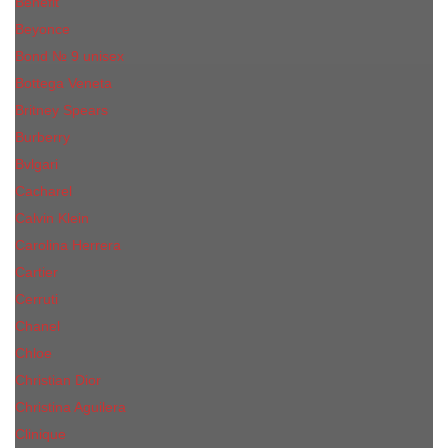
Benefit
Beyonce
Bond № 9 unisex
Bottega Veneta
Britney Spears
Burberry
Bvlgari
Cacharel
Calvin Klein
Carolina Herrera
Cartier
Cerruti
Сhanеl
Chloe
Christian Dior
Christina Aguilera
Сliniquе