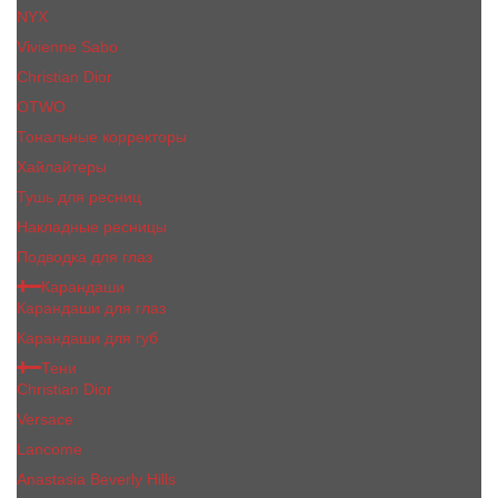
NYX
Vivienne Sabo
Сhristiаn Diоr
OTWO
Тональные корректоры
Хайлайтеры
Тушь для ресниц
Накладные ресницы
Подводка для глаз
Карандаши
Карандаши для глаз
Карандаши для губ
Тени
Christian Dior
Versace
Lancome
Anastasia Beverly Hills