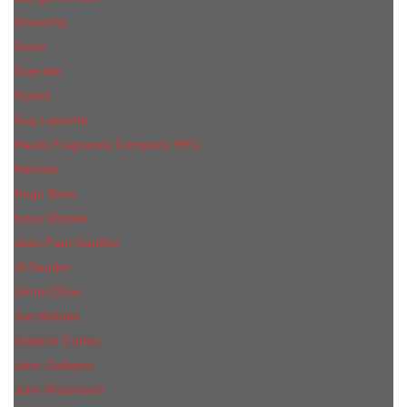
Givenchy
Gucci
Guerlain
Guess
Guy Laroche
Haute Fragrance Company HFC
Hermes
Hugo Boss
Issey Miyake
Jean Paul Gaultier
Jil Sander
Jimmi Choo
Jое Malоnе
Joaquin Cortes
John Galliano
John Richmond