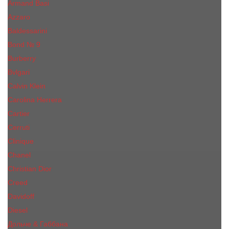
Armand Basi
Azzaro
Baldessarini
Bond № 9
Burberry
Bvlgari
Calvin Klein
Carolina Herrera
Cartier
Cerruti
Сliniquе
Chanel
Christian Dior
Creed
Davidoff
Diesel
Дольче & Габбана