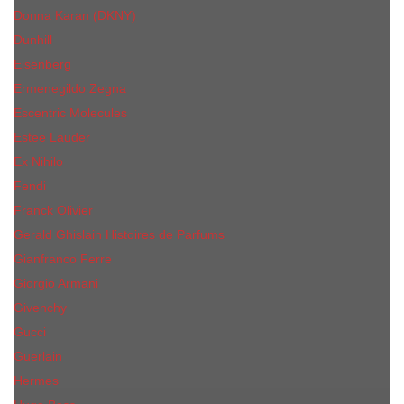
Donna Karan (DKNY)
Dunhill
Eisenberg
Ermenegildo Zegna
Escentric Molecules
Еsteе Lаudеr
Ex Nihilo
Fendi
Franck Olivier
Gerald Ghislain Histoires de Parfums
Gianfranco Ferre
Giorgio Armani
Givenchy
Gucci
Guerlain
Hermes