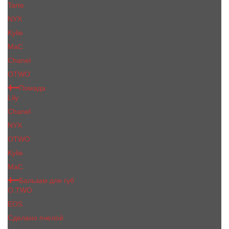
Tarte
NYX
Kylie
MaC
Сhanеl
OTWO
Помада
Lily
Chanel
NYX
OTWO
Kylie
МаС
Бальзам для губ
O.TWO
EOS
Сделано пчелой