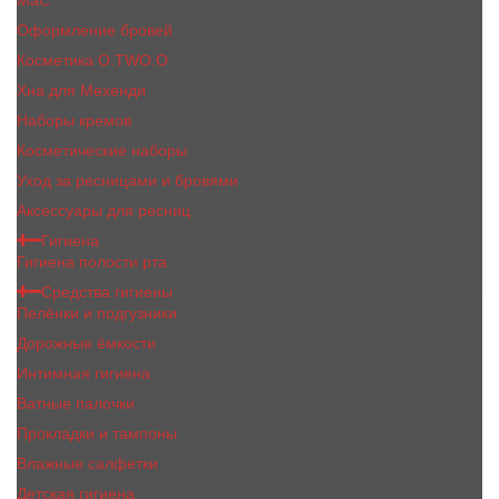
MaC
Оформление бровей
Косметика O.TWO.O
Хна для Мехенди
Наборы кремов
Косметические наборы
Уход за ресницами и бровями
Аксессуары для ресниц
Гигиена
Гигиена полости рта
Средства гигиены
Пелёнки и подгузники
Дорожные ёмкости
Интимная гигиена
Ватные палочки
Прокладки и тампоны
Влажные салфетки
Детская гигиена