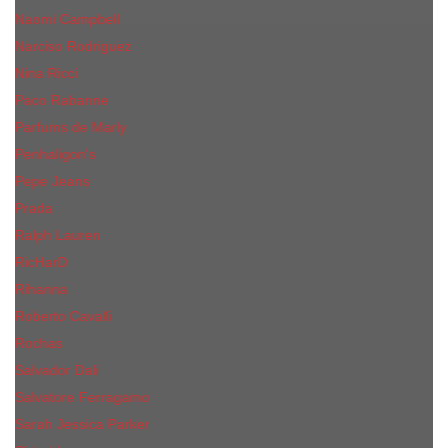
Naomi Campbell
Narciso Rodriguez
Nina Ricci
Paco Rabanne
Parfums de Marly
Penhaligon's
Pepe Jeans
Prada
Ralph Lauren
RicHarD
Rihanna
Roberto Cavalli
Rochas
Salvador Dali
Salvatore Ferragamo
Sarah Jessica Parker