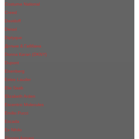
Costume National
Creed
Davidoff
Diesel
Diptyque
Дольче & Габбана
Donna Karan (DKNY)
Dupont
Eisenberg
Еsteе Lаudеr
Elie Saab
Elizabeth Arden
Escentric Molecules
Emilio Pucci
Escada
Ex Nihilo
Giorgio Armani