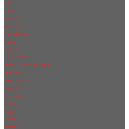
КиLian
Kenzo
Lacoste
Lancome
Laura Biagiotti
Lanvin
Lе Lab0
Lolita Lempicka
Maison Francis Kurkdjian
Madonna
Marc Jacobs
Mancera
Max Mara
M.А.C.
Mexx
Miu Miu
Mоsсhino