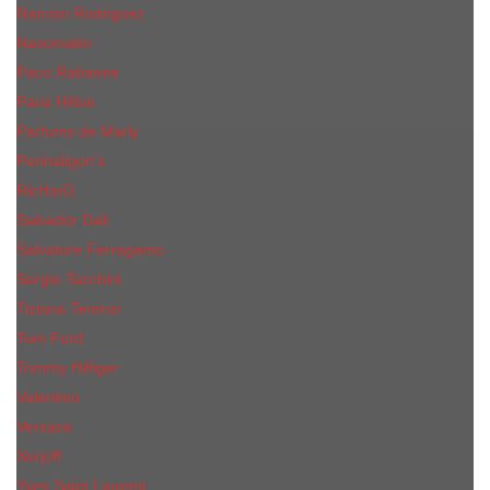
Narciso Rodriguez
Nasomatto
Paco Rabanne
Paris Hilton
Parfums de Marly
Penhaligon​'s
RicHarD
Salvador Dali
Salvatore Ferragamo
Sergio Tacchini
Tiziana Terenzi
Tom Ford
Tommy Hilfiger
Valentino
Versace
Xerjoff
Yves Saint Laurent