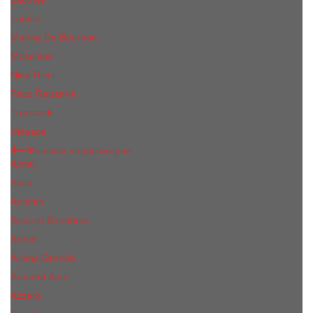
Lanvin
Marina De Bourbon
Moschino
Nina Ricci
Paco Rabanne
Trussardi
Versace
Женская парфюмерия
Ajmal
Alaia
Annifen
Antonio Banderas
Armaf
Ariana Grande
Armand Basi
Azzaro