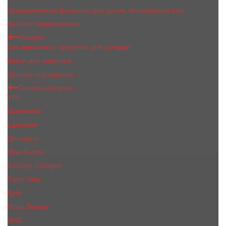
Заправляемые флаконы для духов, Атомайзеры 5мл
Каталог парфюмерии
Макияж
Лак для волос, средства для укладки
Кисти для макияжа
Основа под макияж
Тональный крем
YSL
Maybelline
Lancome
Dermacol
Max Factor
Enough Collagen
Farm Stay
Kylie
Huda Beauty
МаС