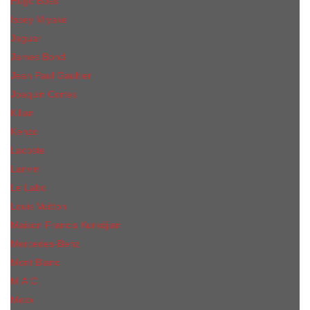
Hugo Boss
Issey Miyake
Jaguar
James Bond
Jean Paul Gaultier
Joaquin Сortes
Kilian
Kenzo
Lacoste
Lanvin
Le Labo
Louis Vuitton
Maison Francis Kurkdjian
Mercedes-Benz
Mont Blanc
M.А.C.
Mexx