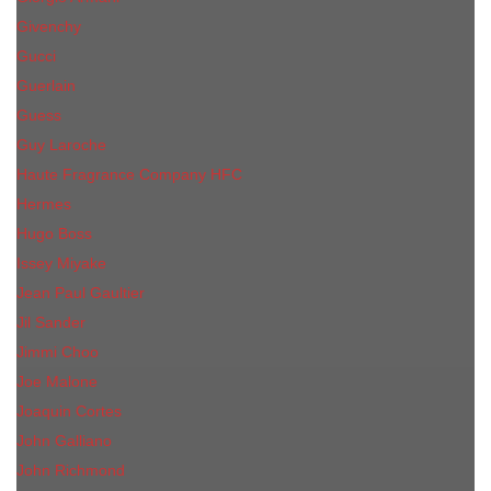
Givenchy
Gucci
Guerlain
Guess
Guy Laroche
Haute Fragrance Company HFC
Hermes
Hugo Boss
Issey Miyake
Jean Paul Gaultier
Jil Sander
Jimmi Choo
Jое Malоnе
Joaquin Cortes
John Galliano
John Richmond