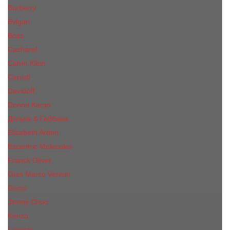
Burberry
Bvlgari
Boss
Cacharel
Calvin Klein
Cerruti
Davidoff
Donna Karan
Дольче & Габбана
Elizabeth Arden
Escentric Molecules
Franck Oliver
Gian Marco Venturi
Gucci
Jimmy Choo
Kenzo
Lacoste