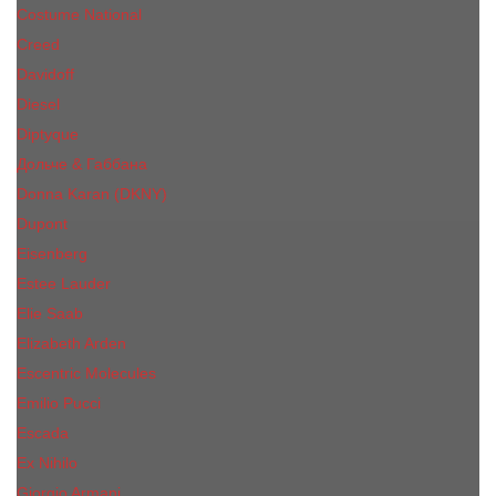
Costume National
Creed
Davidoff
Diesel
Diptyque
Дольче & Габбана
Donna Karan (DKNY)
Dupont
Eisenberg
Еsteе Lаudеr
Elie Saab
Elizabeth Arden
Escentric Molecules
Emilio Pucci
Escada
Ex Nihilo
Giorgio Armani