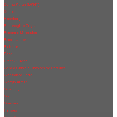
Donna Karan (DKNY)
Dunhill
Eisenberg
Ermenegildo Zegna
Escentric Molecules
Еsteе Lаudеr
Ex Nihilo
Fendi
Franck Olivier
Gerald Ghislain Histoires de Parfums
Gianfranco Ferre
Giorgio Armani
Givenchy
Gucci
Guerlain
Hermes