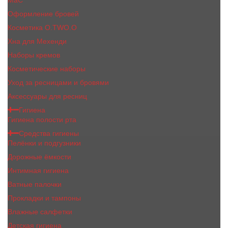
MaC
Оформление бровей
Косметика O.TWO.O
Хна для Мехенди
Наборы кремов
Косметические наборы
Уход за ресницами и бровями
Аксессуары для ресниц
Гигиена
Гигиена полости рта
Средства гигиены
Пелёнки и подгузники
Дорожные ёмкости
Интимная гигиена
Ватные палочки
Прокладки и тампоны
Влажные салфетки
Детская гигиена