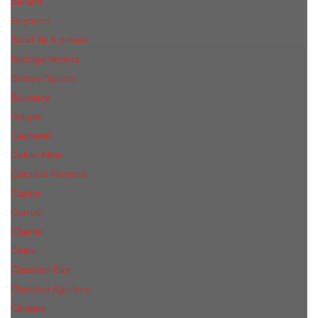
Benefit
Beyonce
Bond № 9 unisex
Bottega Veneta
Britney Spears
Burberry
Bvlgari
Cacharel
Calvin Klein
Carolina Herrera
Cartier
Cerruti
Сhanеl
Chloe
Christian Dior
Christina Aguilera
Сliniquе