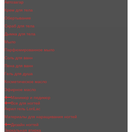
Автозагар
Крем для тела
Обертывание
Скраб для тела
Дымка для тела
Мыло
Парфюмированное мыло
Соль для ванн
Пена для ванн
Гель для душа
Косметическое масло
Эфирное масло
Маникюр и педикюр
Все для ногтей
Акрил гель LoriLac
Материалы для наращивания ногтей
Дизайн ногтей
Зеркальная втирка