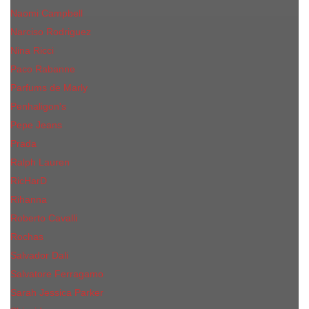
Naomi Campbell
Narciso Rodriguez
Nina Ricci
Paco Rabanne
Parfums de Marly
Penhaligon's
Pepe Jeans
Prada
Ralph Lauren
RicHarD
Rihanna
Roberto Cavalli
Rochas
Salvador Dali
Salvatore Ferragamo
Sarah Jessica Parker