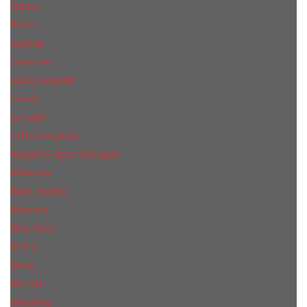
КиLian
Kenzo
Lacoste
Lancome
Laura Biagiotti
Lanvin
Lе Lab0
Lolita Lempicka
Maison Francis Kurkdjian
Madonna
Marc Jacobs
Mancera
Max Mara
M.А.C.
Mexx
Miu Miu
Mоsсhino