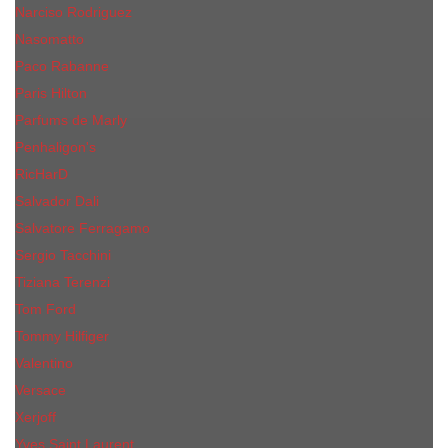
Narciso Rodriguez
Nasomatto
Paco Rabanne
Paris Hilton
Parfums de Marly
Penhaligon​'s
RicHarD
Salvador Dali
Salvatore Ferragamo
Sergio Tacchini
Tiziana Terenzi
Tom Ford
Tommy Hilfiger
Valentino
Versace
Xerjoff
Yves Saint Laurent