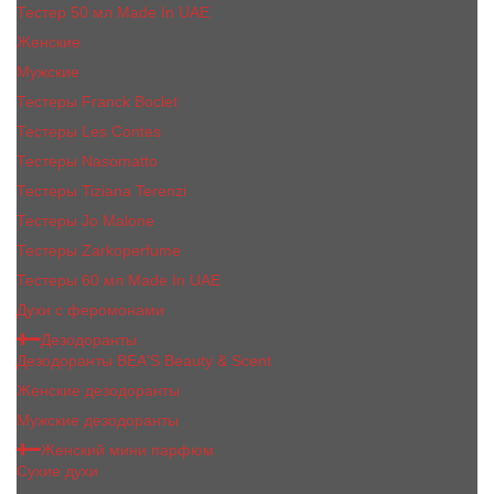
Тестер 50 мл Made In UAE
Женские
Мужские
Тестеры Franck Boclet
Тестеры Les Contes
Тестеры Nasomatto
Тестеры Tiziana Terenzi
Тестеры Jо Malоnе
Тестеры Zarkoperfume
Тестеры 60 мл Made In UAE
Духи с феромонами
Дезодоранты
Дезодоранты BEA'S Beauty & Scent
Женские дезодоранты
Мужские дезодоранты
Женский мини парфюм
Сухие духи