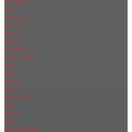
Armand Basi
Azzaro
Baldessarini
Bond № 9
Burberry
Bvlgari
Calvin Klein
Carolina Herrera
Cartier
Cerruti
Сliniquе
Chanel
Christian Dior
Creed
Davidoff
Diesel
Дольче & Габбана