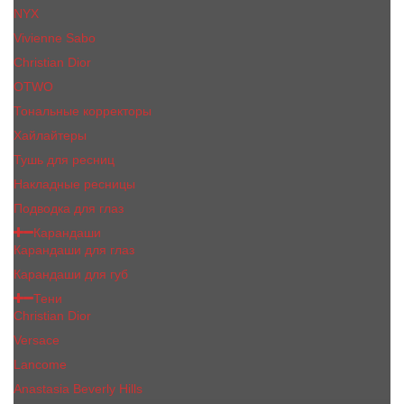
NYX
Vivienne Sabo
Сhristiаn Diоr
OTWO
Тональные корректоры
Хайлайтеры
Тушь для ресниц
Накладные ресницы
Подводка для глаз
Карандаши
Карандаши для глаз
Карандаши для губ
Тени
Christian Dior
Versace
Lancome
Anastasia Beverly Hills