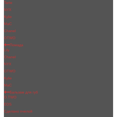
Tarte
NYX
Kylie
MaC
Сhanеl
OTWO
Помада
Lily
Chanel
NYX
OTWO
Kylie
МаС
Бальзам для губ
O.TWO
EOS
Сделано пчелой