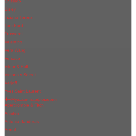
Shiseido
Sisley
Tiziana Terenzi
Tom Ford
Trussardi
Valentino
Vera Wang
Versace
Viktor & Rolf
Victoria s Secret
Xerjoff
Yves Saint Laurent
Мужская парфюмерия
Abercrombie & Fitch
Annifen
Antonio Banderas
Armaf