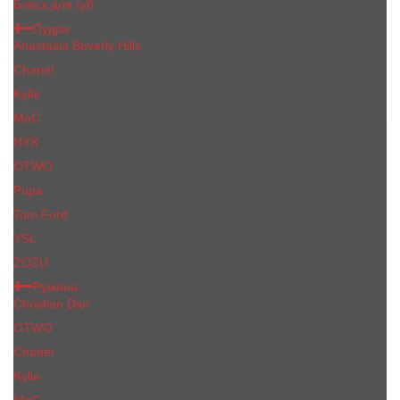
Блеск для губ
Пудра
Anastasia Beverly Hills
Chanel
Kylie
MaC
NYX
OTWO
Pupa
Tom Ford
YSL
ZOZU
Румяна
Christian Dior
OTWO
Сhanеl
Kylie