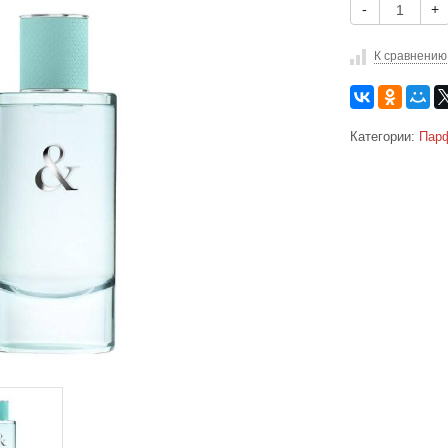
-
+
К сравнению
Категории:
Парф