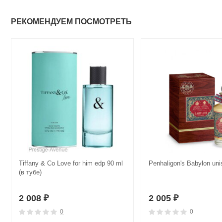
РЕКОМЕНДУЕМ ПОСМОТРЕТЬ
Tiffany & Co Love for him edp 90 ml
Penhaligon's Babylon uni
(в тубе)
2 008
2 005
₽
₽
0
0