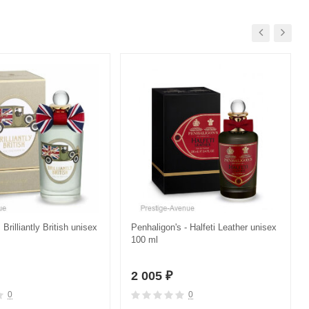
Brilliantly British unisex
Penhaligon's - Halfeti Leather unisex
100 ml
2 005
₽
0
0