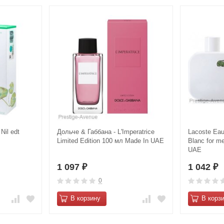
Nil edt
Дольче & Габбана - L'Imperatrice
Lacoste Eau
Limited Edition 100 мл Made In UAE
Blanc for m
UAE
1 097
1 042
₽
₽
0
В корзину
В корз