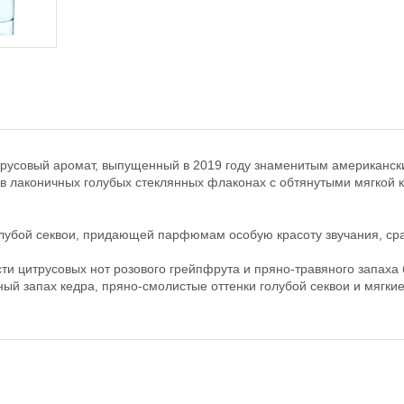
трусовый аромат, выпущенный в 2019 году знаменитым американск
 лаконичных голубых стеклянных флаконах с обтянутыми мягкой к
голубой секвои, придающей парфюмам особую красоту звучания, 
ти цитрусовых нот розового грейпфрута и пряно-травяного запаха
й запах кедра, пряно-смолистые оттенки голубой секвои и мягки