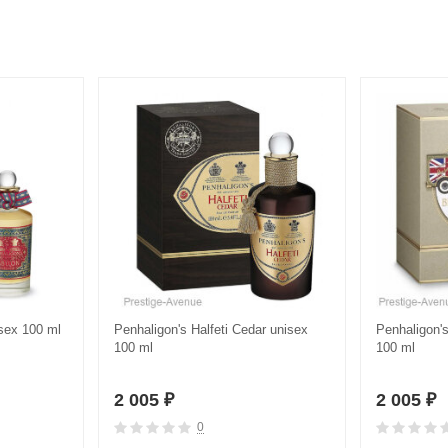
sex 100 ml
Penhaligon's Halfeti Cedar unisex
Penhaligon's 
100 ml
100 ml
2 005
2 005
₽
₽
0