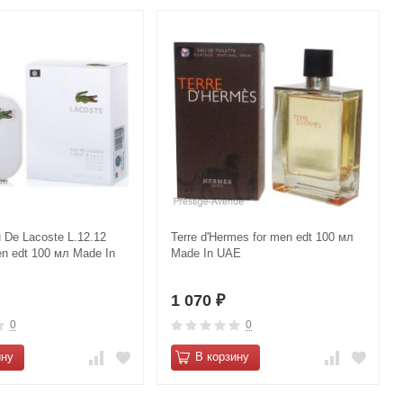
 De Lacoste L.12.12
Terre d'Hermes for men edt 100 мл
en edt 100 мл Made In
Made In UAE
1 070
₽
0
0
ину
В корзину