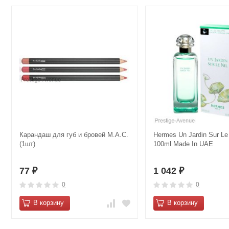
Карандаш для губ и бровей M.А.С.
Hermes Un Jardin Sur Le 
(1шт)
100ml Made In UAE
77
1 042
₽
₽
0
0
В корзину
В корзину