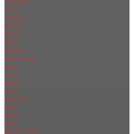
Armand Basi
Azzaro
Baldessarini
Bond № 9
Burberry
Bvlgari
Calvin Klein
Carolina Herrera
Cartier
Cerruti
Сliniquе
Chanel
Christian Dior
Creed
Davidoff
Diesel
Дольче & Габбана