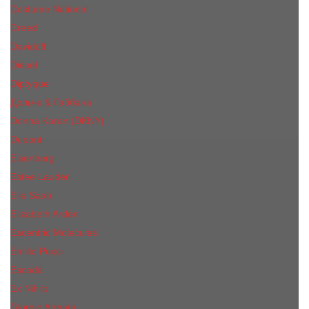
Costume National
Creed
Davidoff
Diesel
Diptyque
Дольче & Габбана
Donna Karan (DKNY)
Dupont
Eisenberg
Еsteе Lаudеr
Elie Saab
Elizabeth Arden
Escentric Molecules
Emilio Pucci
Escada
Ex Nihilo
Giorgio Armani