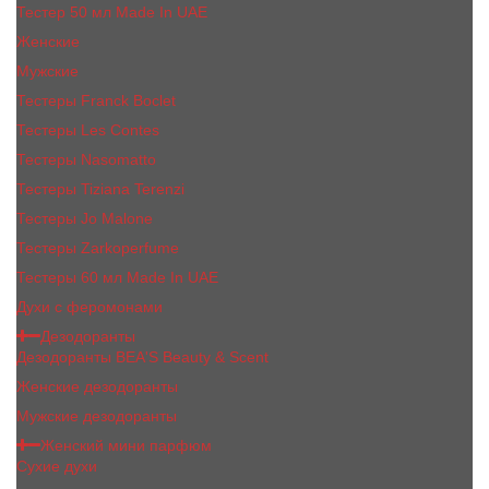
Тестер 50 мл Made In UAE
Женские
Мужские
Тестеры Franck Boclet
Тестеры Les Contes
Тестеры Nasomatto
Тестеры Tiziana Terenzi
Тестеры Jо Malоnе
Тестеры Zarkoperfume
Тестеры 60 мл Made In UAE
Духи с феромонами
Дезодоранты
Дезодоранты BEA'S Beauty & Scent
Женские дезодоранты
Мужские дезодоранты
Женский мини парфюм
Сухие духи