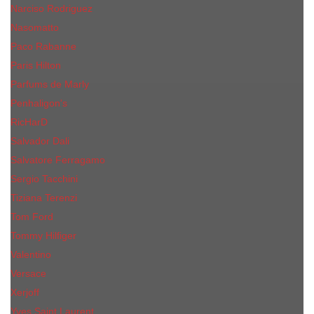
Narciso Rodriguez
Nasomatto
Paco Rabanne
Paris Hilton
Parfums de Marly
Penhaligon​'s
RicHarD
Salvador Dali
Salvatore Ferragamo
Sergio Tacchini
Tiziana Terenzi
Tom Ford
Tommy Hilfiger
Valentino
Versace
Xerjoff
Yves Saint Laurent