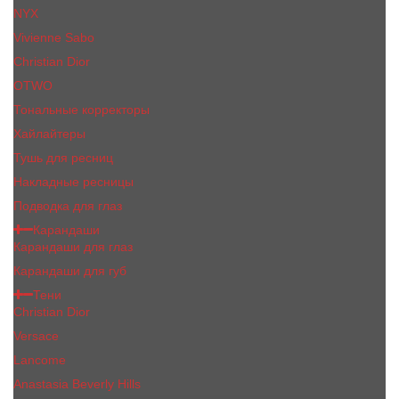
NYX
Vivienne Sabo
Сhristiаn Diоr
OTWO
Тональные корректоры
Хайлайтеры
Тушь для ресниц
Накладные ресницы
Подводка для глаз
Карандаши
Карандаши для глаз
Карандаши для губ
Тени
Christian Dior
Versace
Lancome
Anastasia Beverly Hills