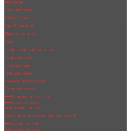
Автозагар
Крем для тела
Обертывание
Скраб для тела
Дымка для тела
Мыло
Парфюмированное мыло
Соль для ванн
Пена для ванн
Гель для душа
Косметическое масло
Эфирное масло
Маникюр и педикюр
Все для ногтей
Акрил гель LoriLac
Материалы для наращивания ногтей
Дизайн ногтей
Зеркальная втирка