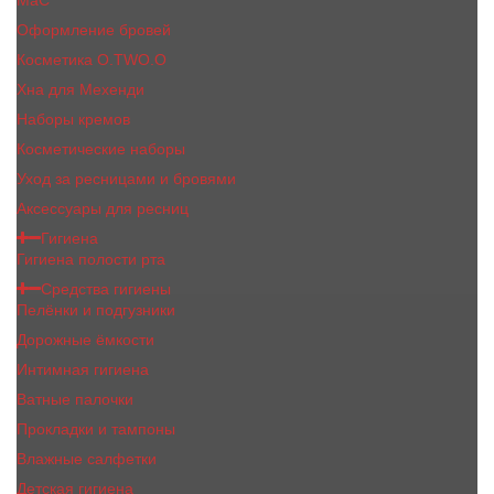
MaC
Оформление бровей
Косметика O.TWO.O
Хна для Мехенди
Наборы кремов
Косметические наборы
Уход за ресницами и бровями
Аксессуары для ресниц
Гигиена
Гигиена полости рта
Средства гигиены
Пелёнки и подгузники
Дорожные ёмкости
Интимная гигиена
Ватные палочки
Прокладки и тампоны
Влажные салфетки
Детская гигиена