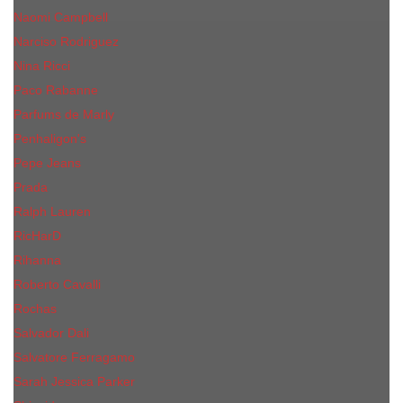
Naomi Campbell
Narciso Rodriguez
Nina Ricci
Paco Rabanne
Parfums de Marly
Penhaligon's
Pepe Jeans
Prada
Ralph Lauren
RicHarD
Rihanna
Roberto Cavalli
Rochas
Salvador Dali
Salvatore Ferragamo
Sarah Jessica Parker