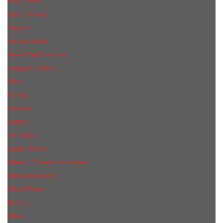
Hugo Boss
Issey Miyake
Jaguar
James Bond
Jean Paul Gaultier
Joaquin Сortes
Kilian
Kenzo
Lacoste
Lanvin
Le Labo
Louis Vuitton
Maison Francis Kurkdjian
Mercedes-Benz
Mont Blanc
M.А.C.
Mexx