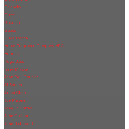
Givenchy
Gucci
Guerlain
Guess
Guy Laroche
Haute Fragrance Company HFC
Hermes
Hugo Boss
Issey Miyake
Jean Paul Gaultier
Jil Sander
Jimmi Choo
Jое Malоnе
Joaquin Cortes
John Galliano
John Richmond