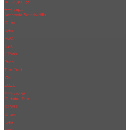
Блеск для губ
Пудра
Anastasia Beverly Hills
Chanel
Kylie
MaC
NYX
OTWO
Pupa
Tom Ford
YSL
ZOZU
Румяна
Christian Dior
OTWO
Сhanеl
Kylie