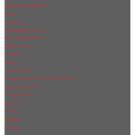
Donna Karan (DKNY)
Dunhill
Eisenberg
Ermenegildo Zegna
Escentric Molecules
Еsteе Lаudеr
Ex Nihilo
Fendi
Franck Olivier
Gerald Ghislain Histoires de Parfums
Gianfranco Ferre
Giorgio Armani
Givenchy
Gucci
Guerlain
Hermes