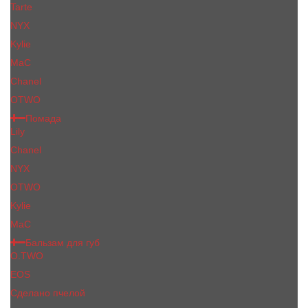
Tarte
NYX
Kylie
MaC
Сhanеl
OTWO
Помада
Lily
Chanel
NYX
OTWO
Kylie
МаС
Бальзам для губ
O.TWO
EOS
Сделано пчелой