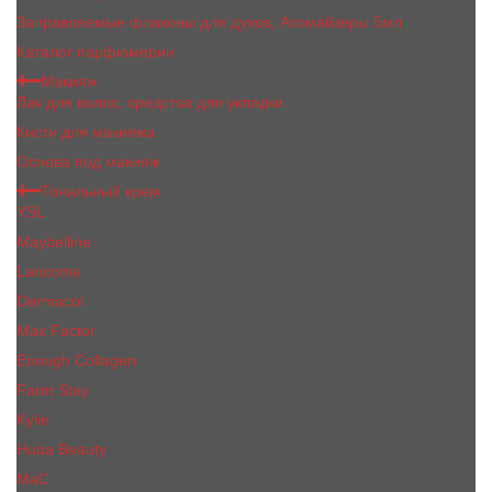
Заправляемые флаконы для духов, Атомайзеры 5мл
Каталог парфюмерии
Макияж
Лак для волос, средства для укладки
Кисти для макияжа
Основа под макияж
Тональный крем
YSL
Maybelline
Lancome
Dermacol
Max Factor
Enough Collagen
Farm Stay
Kylie
Huda Beauty
МаС