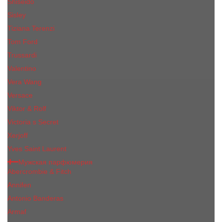
Shiseido
Sisley
Tiziana Terenzi
Tom Ford
Trussardi
Valentino
Vera Wang
Versace
Viktor & Rolf
Victoria s Secret
Xerjoff
Yves Saint Laurent
Мужская парфюмерия
Abercrombie & Fitch
Annifen
Antonio Banderas
Armaf