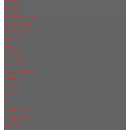
Benefit
Beyonce
Bond № 9 unisex
Bottega Veneta
Britney Spears
Burberry
Bvlgari
Cacharel
Calvin Klein
Carolina Herrera
Cartier
Cerruti
Сhanеl
Chloe
Christian Dior
Christina Aguilera
Сliniquе