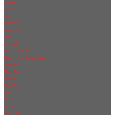
КиLian
Kenzo
Lacoste
Lancome
Laura Biagiotti
Lanvin
Lе Lab0
Lolita Lempicka
Maison Francis Kurkdjian
Madonna
Marc Jacobs
Mancera
Max Mara
M.А.C.
Mexx
Miu Miu
Mоsсhino