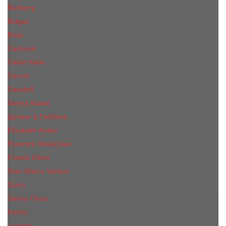
Burberry
Bvlgari
Boss
Cacharel
Calvin Klein
Cerruti
Davidoff
Donna Karan
Дольче & Габбана
Elizabeth Arden
Escentric Molecules
Franck Oliver
Gian Marco Venturi
Gucci
Jimmy Choo
Kenzo
Lacoste