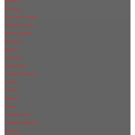
Benefit
Beyonce
Bond № 9 unisex
Bottega Veneta
Britney Spears
Burberry
Bvlgari
Cacharel
Calvin Klein
Carolina Herrera
Cartier
Cerruti
Сhanеl
Chloe
Christian Dior
Christina Aguilera
Сliniquе