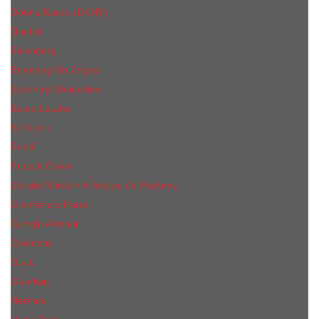
Donna Karan (DKNY)
Dunhill
Eisenberg
Ermenegildo Zegna
Escentric Molecules
Еsteе Lаudеr
Ex Nihilo
Fendi
Franck Olivier
Gerald Ghislain Histoires de Parfums
Gianfranco Ferre
Giorgio Armani
Givenchy
Gucci
Guerlain
Hermes