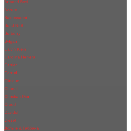
Armand Basi
Azzaro
Baldessarini
Bond № 9
Burberry
Bvlgari
Calvin Klein
Carolina Herrera
Cartier
Cerruti
Сliniquе
Chanel
Christian Dior
Creed
Davidoff
Diesel
Дольче & Габбана