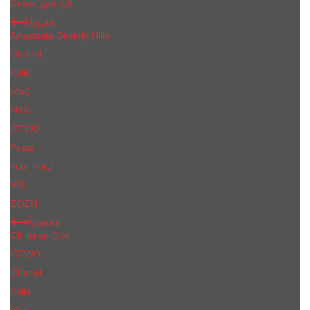
Блеск для губ
Пудра
Anastasia Beverly Hills
Chanel
Kylie
MaC
NYX
OTWO
Pupa
Tom Ford
YSL
ZOZU
Румяна
Christian Dior
OTWO
Сhanеl
Kylie