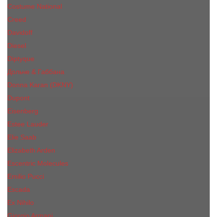
Costume National
Creed
Davidoff
Diesel
Diptyque
Дольче & Габбана
Donna Karan (DKNY)
Dupont
Eisenberg
Еsteе Lаudеr
Elie Saab
Elizabeth Arden
Escentric Molecules
Emilio Pucci
Escada
Ex Nihilo
Giorgio Armani