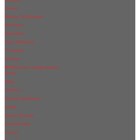
Lanvin
Marina De Bourbon
Moschino
Nina Ricci
Paco Rabanne
Trussardi
Versace
Женская парфюмерия
Ajmal
Alaia
Annifen
Antonio Banderas
Armaf
Ariana Grande
Armand Basi
Azzaro