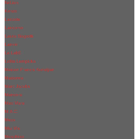
КиLian
Kenzo
Lacoste
Lancome
Laura Biagiotti
Lanvin
Lе Lab0
Lolita Lempicka
Maison Francis Kurkdjian
Madonna
Marc Jacobs
Mancera
Max Mara
M.А.C.
Mexx
Miu Miu
Mоsсhino