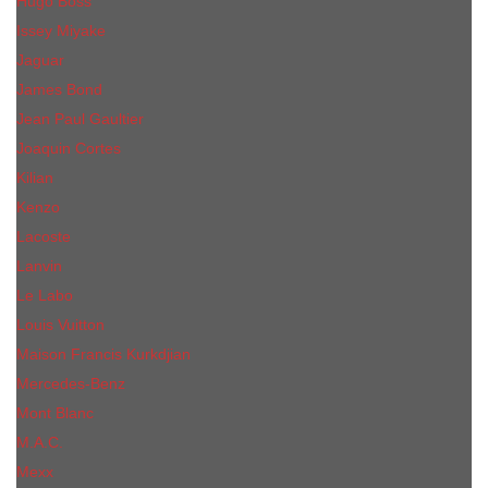
Hugo Boss
Issey Miyake
Jaguar
James Bond
Jean Paul Gaultier
Joaquin Сortes
Kilian
Kenzo
Lacoste
Lanvin
Le Labo
Louis Vuitton
Maison Francis Kurkdjian
Mercedes-Benz
Mont Blanc
M.А.C.
Mexx