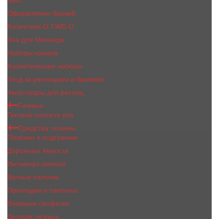
MaC
Оформление бровей
Косметика O.TWO.O
Хна для Мехенди
Наборы кремов
Косметические наборы
Уход за ресницами и бровями
Аксессуары для ресниц
Гигиена
Гигиена полости рта
Средства гигиены
Пелёнки и подгузники
Дорожные ёмкости
Интимная гигиена
Ватные палочки
Прокладки и тампоны
Влажные салфетки
Детская гигиена