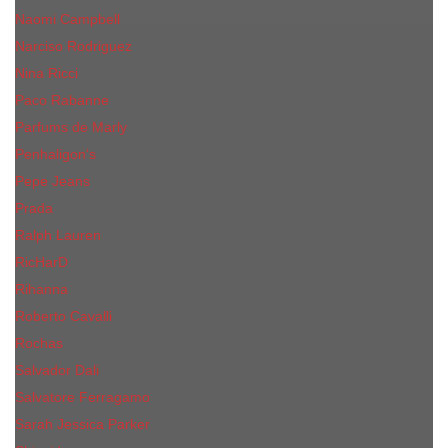
Naomi Campbell
Narciso Rodriguez
Nina Ricci
Paco Rabanne
Parfums de Marly
Penhaligon's
Pepe Jeans
Prada
Ralph Lauren
RicHarD
Rihanna
Roberto Cavalli
Rochas
Salvador Dali
Salvatore Ferragamo
Sarah Jessica Parker