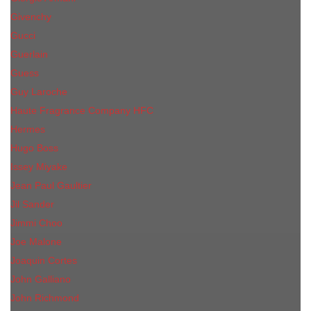
Givenchy
Gucci
Guerlain
Guess
Guy Laroche
Haute Fragrance Company HFC
Hermes
Hugo Boss
Issey Miyake
Jean Paul Gaultier
Jil Sander
Jimmi Choo
Jое Malоnе
Joaquin Cortes
John Galliano
John Richmond