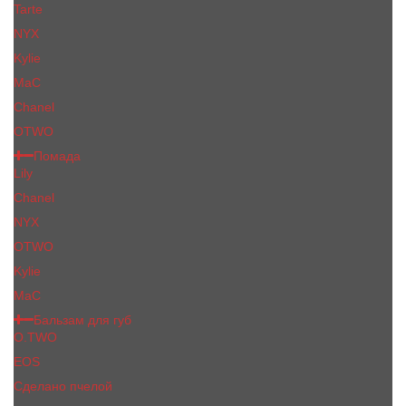
Tarte
NYX
Kylie
MaC
Сhanеl
OTWO
Помада
Lily
Chanel
NYX
OTWO
Kylie
МаС
Бальзам для губ
O.TWO
EOS
Сделано пчелой