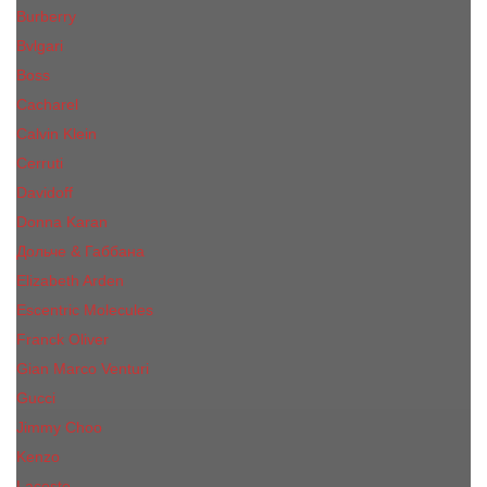
Burberry
Bvlgari
Boss
Cacharel
Calvin Klein
Cerruti
Davidoff
Donna Karan
Дольче & Габбана
Elizabeth Arden
Escentric Molecules
Franck Oliver
Gian Marco Venturi
Gucci
Jimmy Choo
Kenzo
Lacoste