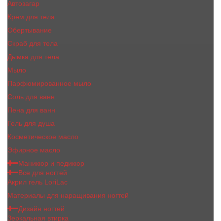
Автозагар
Крем для тела
Обертывание
Скраб для тела
Дымка для тела
Мыло
Парфюмированное мыло
Соль для ванн
Пена для ванн
Гель для душа
Косметическое масло
Эфирное масло
Маникюр и педикюр
Все для ногтей
Акрил гель LoriLac
Материалы для наращивания ногтей
Дизайн ногтей
Зеркальная втирка