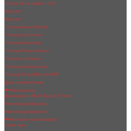
Тестер 50 мл Made In UAE
Женские
Мужские
Тестеры Franck Boclet
Тестеры Les Contes
Тестеры Nasomatto
Тестеры Tiziana Terenzi
Тестеры Jо Malоnе
Тестеры Zarkoperfume
Тестеры 60 мл Made In UAE
Духи с феромонами
Дезодоранты
Дезодоранты BEA'S Beauty & Scent
Женские дезодоранты
Мужские дезодоранты
Женский мини парфюм
Сухие духи