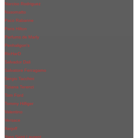
Narciso Rodriguez
Nasomatto
Paco Rabanne
Paris Hilton
Parfums de Marly
Penhaligon​'s
RicHarD
Salvador Dali
Salvatore Ferragamo
Sergio Tacchini
Tiziana Terenzi
Tom Ford
Tommy Hilfiger
Valentino
Versace
Xerjoff
Yves Saint Laurent