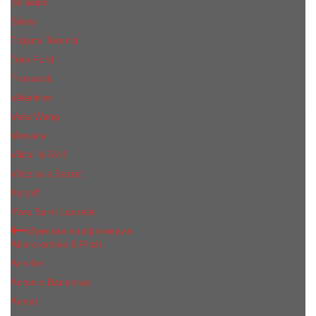
Shiseido
Sisley
Tiziana Terenzi
Tom Ford
Trussardi
Valentino
Vera Wang
Versace
Viktor & Rolf
Victoria s Secret
Xerjoff
Yves Saint Laurent
Мужская парфюмерия
Abercrombie & Fitch
Annifen
Antonio Banderas
Armaf