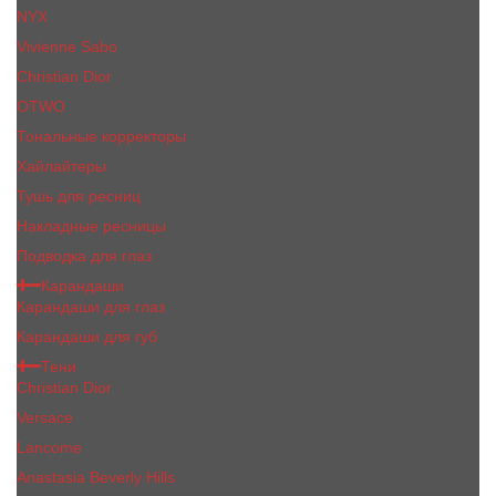
NYX
Vivienne Sabo
Сhristiаn Diоr
OTWO
Тональные корректоры
Хайлайтеры
Тушь для ресниц
Накладные ресницы
Подводка для глаз
Карандаши
Карандаши для глаз
Карандаши для губ
Тени
Christian Dior
Versace
Lancome
Anastasia Beverly Hills