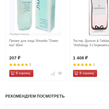
Пилинг для лица Shiseido "Green
Тестер: Дольче & Габба
tea" 60ml
"Anthology 3 L'Imperatri
207
1 408
₽
₽
5
1
В корзину
В корзину
РЕКОМЕНДУЕМ ПОСМОТРЕТЬ