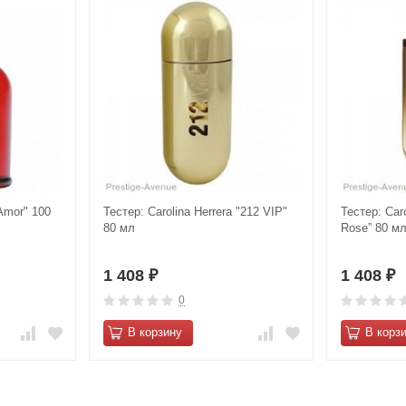
Amor" 100
Тестер: Carolina Herrera "212 VIP"
Тестер: Caro
80 мл
Rose” 80 м
1 408
1 408
₽
₽
0
В корзину
В корз