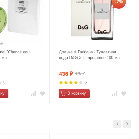
-7%
nеl "Сhаnce еau
Дольче & Габбана - Туалетная
0 мл
вода D&G 3 L'Imperatrice 100 мл
436
470
₽
₽
0
6
ину
В корзину