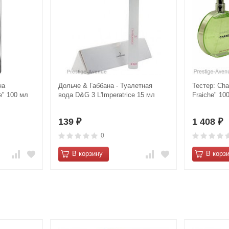
на
Дольче & Габбана - Туалетная
Тестер: Сha
ce" 100 мл
вода D&G 3 L'Imperatrice 15 мл
Frаiсhe" 10
139
1 408
₽
₽
0
В корзину
В корз