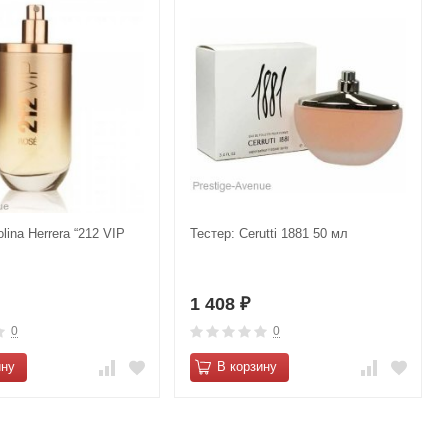
lina Herrera “212 VIP
Тестер: Cerutti 1881 50 мл
л
1 408
₽
0
0
ину
В корзину