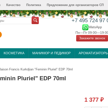
и
Качество
Политика
Предложение для организаторов СП
+7 495 724 97 
WatsApp
Пн—Пт 09:00—19:0
Закажите звонок
КОСМЕТИКА
МАНИКЮР И ПЕДИКЮР
АРОМАТИЗАТОР
aison Francis Kurkdjian "Feminin Pluriel" EDP 70ml
minin Pluriel" EDP 70ml
1 377
₽