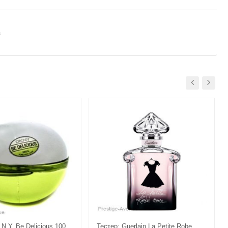
s
.N.Y. Be Delicious 100
Тестер: Guerlain La Petite Robe