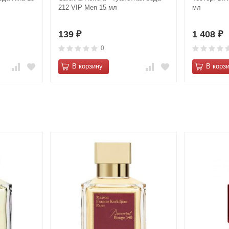
212 VIP Men 15 мл
мл
139
1 408
₽
₽
0
В корзину
В корз