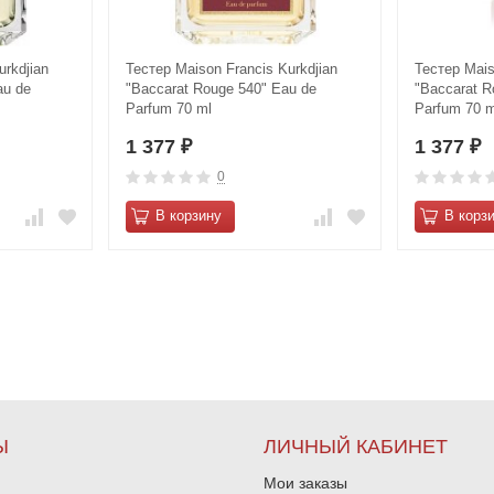
urkdjian
Тестер Maison Francis Kurkdjian
Тестер Mais
au de
"Baccarat Rouge 540" Eau de
"Baccarat R
Parfum 70 ml
Parfum 70 m
1 377
1 377
₽
₽
0
В корзину
В корз
Ы
ЛИЧНЫЙ КАБИНЕТ
Мои заказы