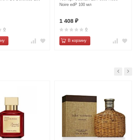
Noire edP 100 мл
1 408
₽
0
0
ину
В корзину