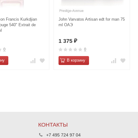
on Francis Kurkdjian
John Varvatos Artisan edt for man 75
ouge 540" Extrait de
ml ОАЭ
l
1 375
₽
0
0
ину
В корзину
КОНТАКТЫ
+7 495 724 97 04