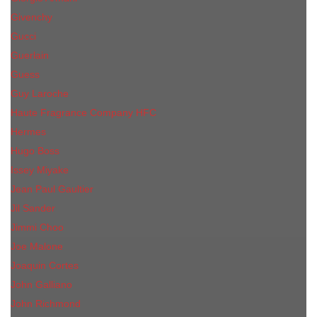
Givenchy
Gucci
Guerlain
Guess
Guy Laroche
Haute Fragrance Company HFC
Hermes
Hugo Boss
Issey Miyake
Jean Paul Gaultier
Jil Sander
Jimmi Choo
Jое Malоnе
Joaquin Cortes
John Galliano
John Richmond