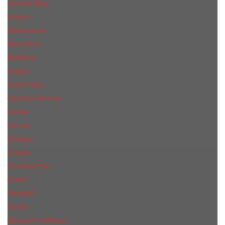
Armand Basi
Azzaro
Baldessarini
Bond № 9
Burberry
Bvlgari
Calvin Klein
Carolina Herrera
Cartier
Cerruti
Сliniquе
Chanel
Christian Dior
Creed
Davidoff
Diesel
Дольче & Габбана