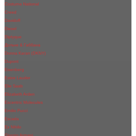
Costume National
Creed
Davidoff
Diesel
Diptyque
Дольче & Габбана
Donna Karan (DKNY)
Dupont
Eisenberg
Еsteе Lаudеr
Elie Saab
Elizabeth Arden
Escentric Molecules
Emilio Pucci
Escada
Ex Nihilo
Giorgio Armani