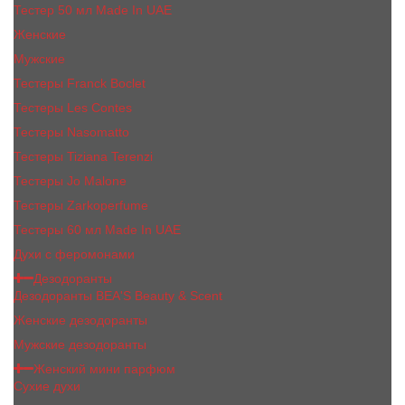
Тестер 50 мл Made In UAE
Женские
Мужские
Тестеры Franck Boclet
Тестеры Les Contes
Тестеры Nasomatto
Тестеры Tiziana Terenzi
Тестеры Jо Malоnе
Тестеры Zarkoperfume
Тестеры 60 мл Made In UAE
Духи с феромонами
Дезодоранты
Дезодоранты BEA'S Beauty & Scent
Женские дезодоранты
Мужские дезодоранты
Женский мини парфюм
Сухие духи