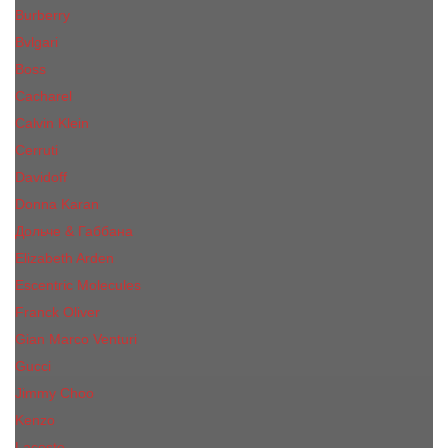
Burberry
Bvlgari
Boss
Cacharel
Calvin Klein
Cerruti
Davidoff
Donna Karan
Дольче & Габбана
Elizabeth Arden
Escentric Molecules
Franck Oliver
Gian Marco Venturi
Gucci
Jimmy Choo
Kenzo
Lacoste