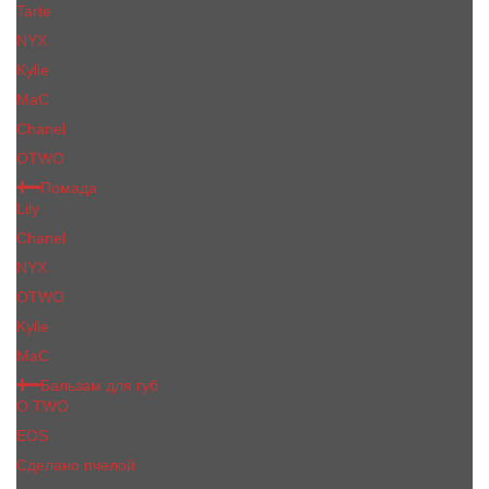
Tarte
NYX
Kylie
MaC
Сhanеl
OTWO
Помада
Lily
Chanel
NYX
OTWO
Kylie
МаС
Бальзам для губ
O.TWO
EOS
Сделано пчелой