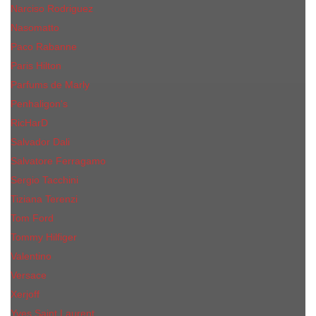
Narciso Rodriguez
Nasomatto
Paco Rabanne
Paris Hilton
Parfums de Marly
Penhaligon​'s
RicHarD
Salvador Dali
Salvatore Ferragamo
Sergio Tacchini
Tiziana Terenzi
Tom Ford
Tommy Hilfiger
Valentino
Versace
Xerjoff
Yves Saint Laurent