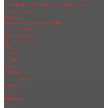
Заправляемые флаконы для духов, Атомайзеры 5мл
Каталог парфюмерии
Макияж
Лак для волос, средства для укладки
Кисти для макияжа
Основа под макияж
Тональный крем
YSL
Maybelline
Lancome
Dermacol
Max Factor
Enough Collagen
Farm Stay
Kylie
Huda Beauty
МаС