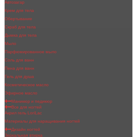
Автозагар
Крем для тела
Обертывание
Скраб для тела
Дымка для тела
Мыло
Парфюмированное мыло
Соль для ванн
Пена для ванн
Гель для душа
Косметическое масло
Эфирное масло
Маникюр и педикюр
Все для ногтей
Акрил гель LoriLac
Материалы для наращивания ногтей
Дизайн ногтей
Зеркальная втирка