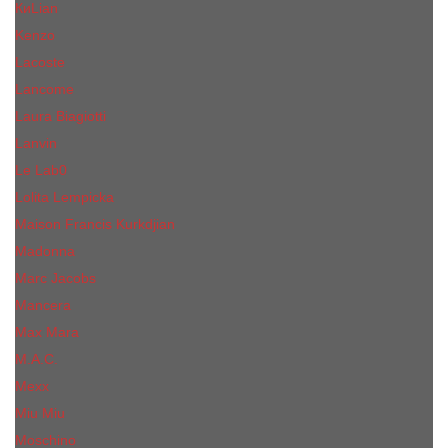
КиLian
Kenzo
Lacoste
Lancome
Laura Biagiotti
Lanvin
Lе Lab0
Lolita Lempicka
Maison Francis Kurkdjian
Madonna
Marc Jacobs
Mancera
Max Mara
M.А.C.
Mexx
Miu Miu
Mоsсhino