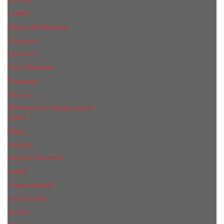
Lanvin
Marina De Bourbon
Moschino
Nina Ricci
Paco Rabanne
Trussardi
Versace
Женская парфюмерия
Ajmal
Alaia
Annifen
Antonio Banderas
Armaf
Ariana Grande
Armand Basi
Azzaro