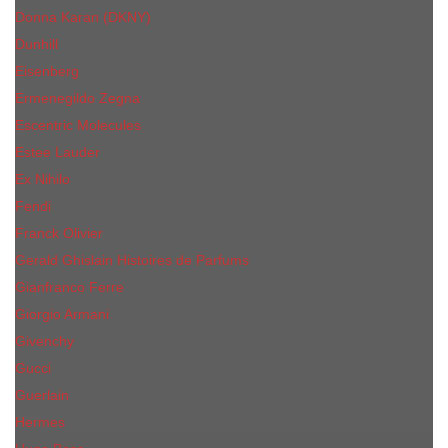
Donna Karan (DKNY)
Dunhill
Eisenberg
Ermenegildo Zegna
Escentric Molecules
Еsteе Lаudеr
Ex Nihilo
Fendi
Franck Olivier
Gerald Ghislain Histoires de Parfums
Gianfranco Ferre
Giorgio Armani
Givenchy
Gucci
Guerlain
Hermes