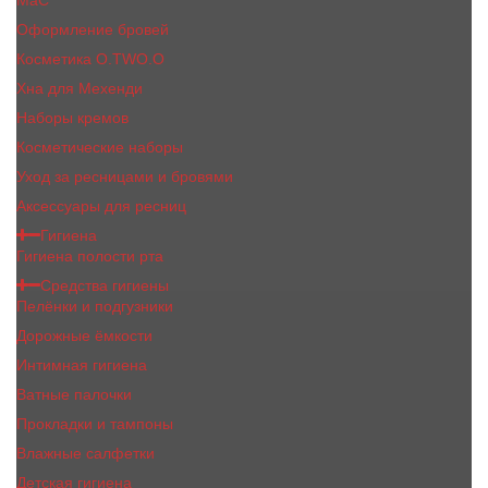
MaC
Оформление бровей
Косметика O.TWO.O
Хна для Мехенди
Наборы кремов
Косметические наборы
Уход за ресницами и бровями
Аксессуары для ресниц
Гигиена
Гигиена полости рта
Средства гигиены
Пелёнки и подгузники
Дорожные ёмкости
Интимная гигиена
Ватные палочки
Прокладки и тампоны
Влажные салфетки
Детская гигиена