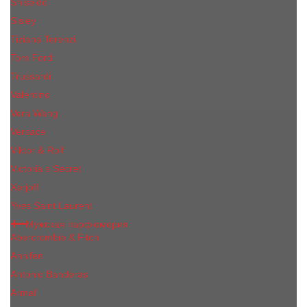
Shiseido
Sisley
Tiziana Terenzi
Tom Ford
Trussardi
Valentino
Vera Wang
Versace
Viktor & Rolf
Victoria s Secret
Xerjoff
Yves Saint Laurent
Мужская парфюмерия
Abercrombie & Fitch
Annifen
Antonio Banderas
Armaf