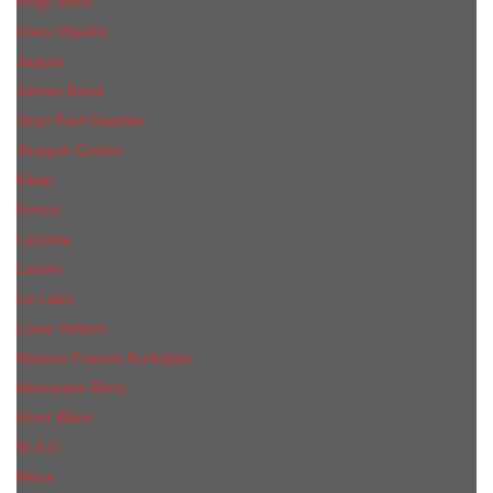
Hugo Boss
Issey Miyake
Jaguar
James Bond
Jean Paul Gaultier
Joaquin Сortes
Kilian
Kenzo
Lacoste
Lanvin
Le Labo
Louis Vuitton
Maison Francis Kurkdjian
Mercedes-Benz
Mont Blanc
M.А.C.
Mexx