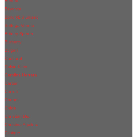
Benefit
Beyonce
Bond № 9 unisex
Bottega Veneta
Britney Spears
Burberry
Bvlgari
Cacharel
Calvin Klein
Carolina Herrera
Cartier
Cerruti
Сhanеl
Chloe
Christian Dior
Christina Aguilera
Сliniquе