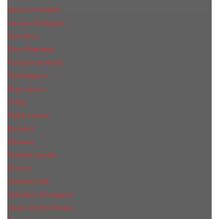
Naomi Campbell
Narciso Rodriguez
Nina Ricci
Paco Rabanne
Parfums de Marly
Penhaligon's
Pepe Jeans
Prada
Ralph Lauren
RicHarD
Rihanna
Roberto Cavalli
Rochas
Salvador Dali
Salvatore Ferragamo
Sarah Jessica Parker