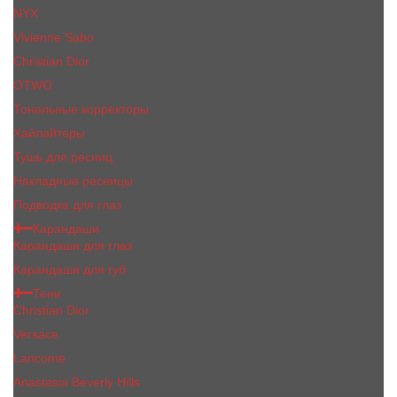
NYX
Vivienne Sabo
Сhristiаn Diоr
OTWO
Тональные корректоры
Хайлайтеры
Тушь для ресниц
Накладные ресницы
Подводка для глаз
Карандаши
Карандаши для глаз
Карандаши для губ
Тени
Christian Dior
Versace
Lancome
Anastasia Beverly Hills