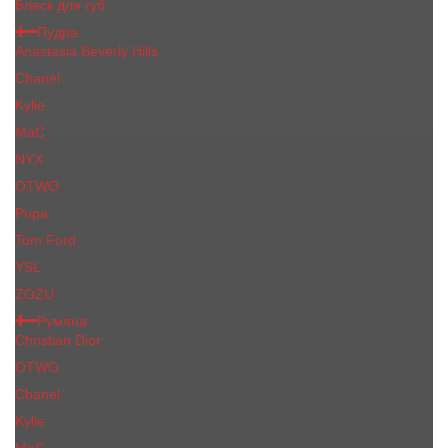
Блеск для губ
Пудра
Anastasia Beverly Hills
Chanel
Kylie
MaC
NYX
OTWO
Pupa
Tom Ford
YSL
ZOZU
Румяна
Christian Dior
OTWO
Сhanеl
Kylie