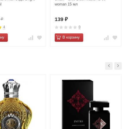
l
woman 15 мл
139
0
₽
₽
4
0
ину
В корзину