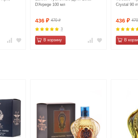
D'Arpege 100 мл
Crystal 90 m
436
436
470
47
₽
₽
₽
3
В корзину
В корз