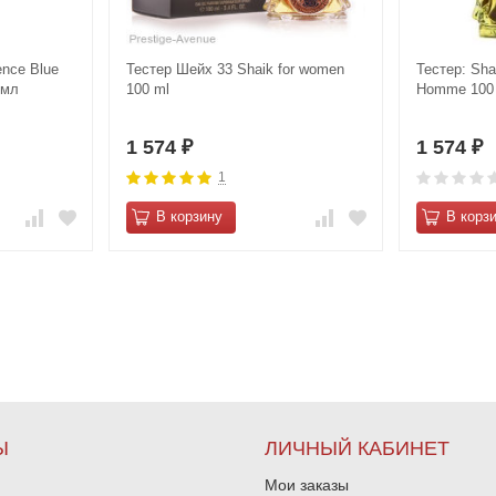
ence Blue
Тестер Шейх 33 Shaik for women
Тестер: Sha
 мл
100 ml
Homme 100
1 574
1 574
₽
₽
1
В корзину
В корз
Ы
ЛИЧНЫЙ КАБИНЕТ
Мои заказы