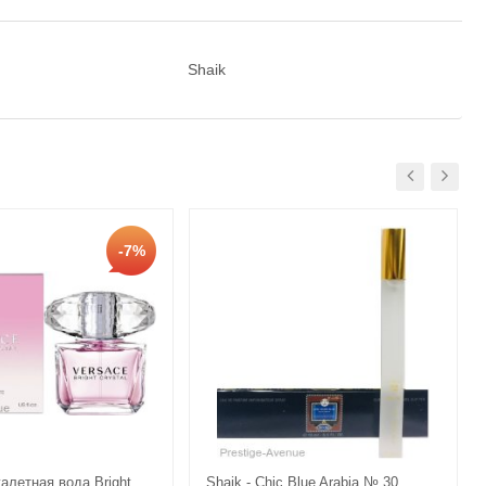
Shaik
-7%
уалетная вода Bright
Shaik - Chic Blue Arabia № 30