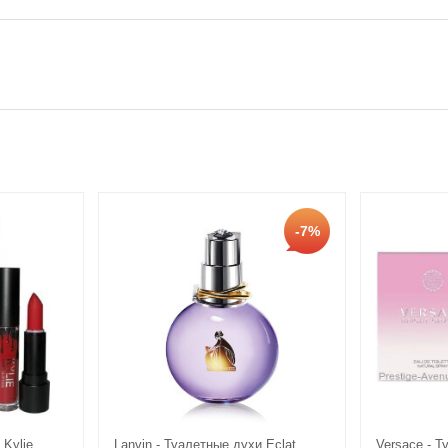
-7%
 Kylie
Lanvin - Туалетные духи Eclat
Versace - Т