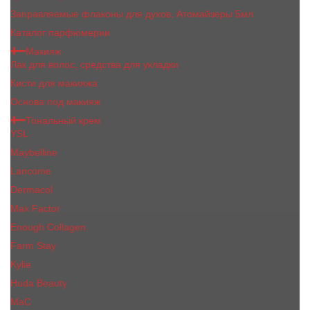
Заправляемые флаконы для духов, Атомайзеры 5мл
Каталог парфюмерии
Макияж
Лак для волос, средства для укладки
Кисти для макияжа
Основа под макияж
Тональный крем
YSL
Maybelline
Lancome
Dermacol
Max Factor
Enough Collagen
Farm Stay
Kylie
Huda Beauty
МаС