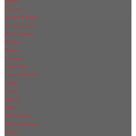
Benefit
Beyonce
Bond № 9 unisex
Bottega Veneta
Britney Spears
Burberry
Bvlgari
Cacharel
Calvin Klein
Carolina Herrera
Cartier
Cerruti
Сhanеl
Chloe
Christian Dior
Christina Aguilera
Сliniquе