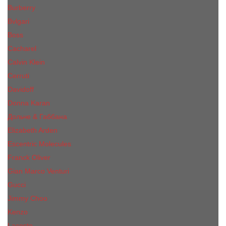
Burberry
Bvlgari
Boss
Cacharel
Calvin Klein
Cerruti
Davidoff
Donna Karan
Дольче & Габбана
Elizabeth Arden
Escentric Molecules
Franck Oliver
Gian Marco Venturi
Gucci
Jimmy Choo
Kenzo
Lacoste