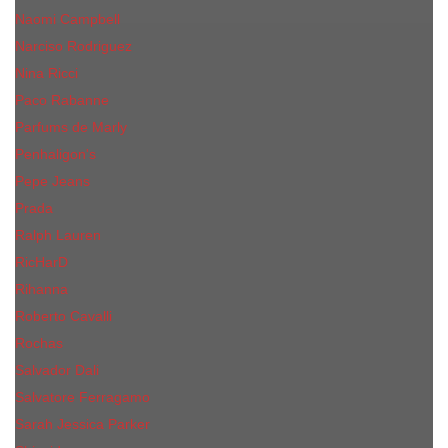
Naomi Campbell
Narciso Rodriguez
Nina Ricci
Paco Rabanne
Parfums de Marly
Penhaligon's
Pepe Jeans
Prada
Ralph Lauren
RicHarD
Rihanna
Roberto Cavalli
Rochas
Salvador Dali
Salvatore Ferragamo
Sarah Jessica Parker