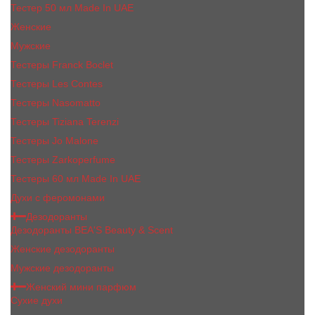
Тестер 50 мл Made In UAE
Женские
Мужские
Тестеры Franck Boclet
Тестеры Les Contes
Тестеры Nasomatto
Тестеры Tiziana Terenzi
Тестеры Jо Malоnе
Тестеры Zarkoperfume
Тестеры 60 мл Made In UAE
Духи с феромонами
Дезодоранты
Дезодоранты BEA'S Beauty & Scent
Женские дезодоранты
Мужские дезодоранты
Женский мини парфюм
Сухие духи