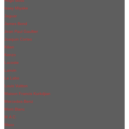
Hugo Boss
Issey Miyake
Jaguar
James Bond
Jean Paul Gaultier
Joaquin Сortes
Kilian
Kenzo
Lacoste
Lanvin
Le Labo
Louis Vuitton
Maison Francis Kurkdjian
Mercedes-Benz
Mont Blanc
M.А.C.
Mexx