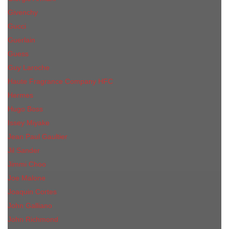
Givenchy
Gucci
Guerlain
Guess
Guy Laroche
Haute Fragrance Company HFC
Hermes
Hugo Boss
Issey Miyake
Jean Paul Gaultier
Jil Sander
Jimmi Choo
Jое Malоnе
Joaquin Cortes
John Galliano
John Richmond