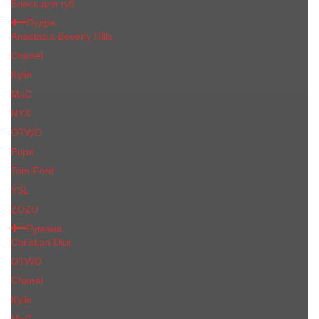
Блеск для губ
Пудра
Anastasia Beverly Hills
Chanel
Kylie
MaC
NYX
OTWO
Pupa
Tom Ford
YSL
ZOZU
Румяна
Christian Dior
OTWO
Сhanеl
Kylie