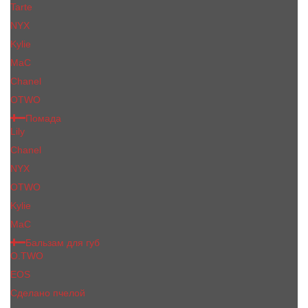
Tarte
NYX
Kylie
MaC
Сhanеl
OTWO
Помада
Lily
Chanel
NYX
OTWO
Kylie
МаС
Бальзам для губ
O.TWO
EOS
Сделано пчелой