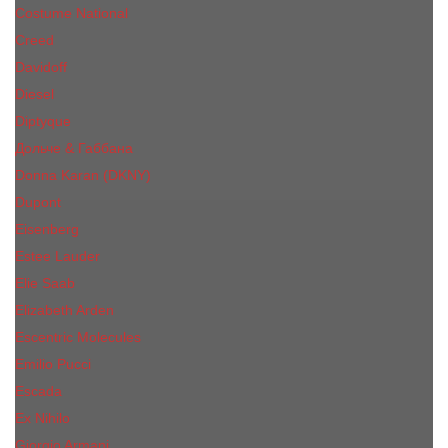
Costume National
Creed
Davidoff
Diesel
Diptyque
Дольче & Габбана
Donna Karan (DKNY)
Dupont
Eisenberg
Еsteе Lаudеr
Elie Saab
Elizabeth Arden
Escentric Molecules
Emilio Pucci
Escada
Ex Nihilo
Giorgio Armani