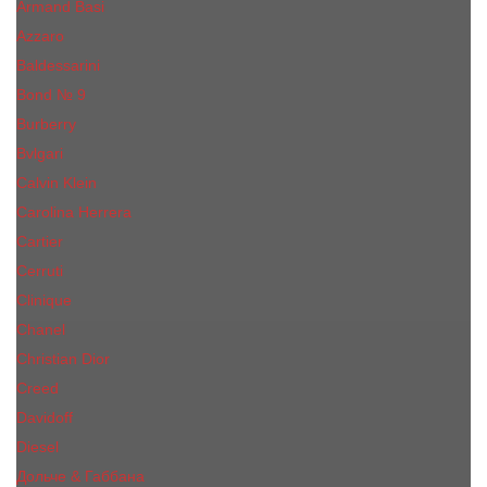
Armand Basi
Azzaro
Baldessarini
Bond № 9
Burberry
Bvlgari
Calvin Klein
Carolina Herrera
Cartier
Cerruti
Сliniquе
Chanel
Christian Dior
Creed
Davidoff
Diesel
Дольче & Габбана