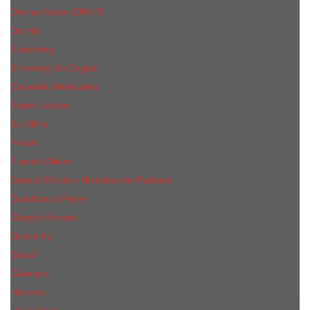
Donna Karan (DKNY)
Dunhill
Eisenberg
Ermenegildo Zegna
Escentric Molecules
Еsteе Lаudеr
Ex Nihilo
Fendi
Franck Olivier
Gerald Ghislain Histoires de Parfums
Gianfranco Ferre
Giorgio Armani
Givenchy
Gucci
Guerlain
Hermes