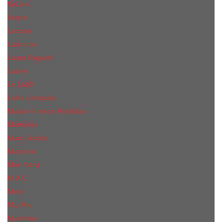
КиLian
Kenzo
Lacoste
Lancome
Laura Biagiotti
Lanvin
Lе Lab0
Lolita Lempicka
Maison Francis Kurkdjian
Madonna
Marc Jacobs
Mancera
Max Mara
M.А.C.
Mexx
Miu Miu
Mоsсhino