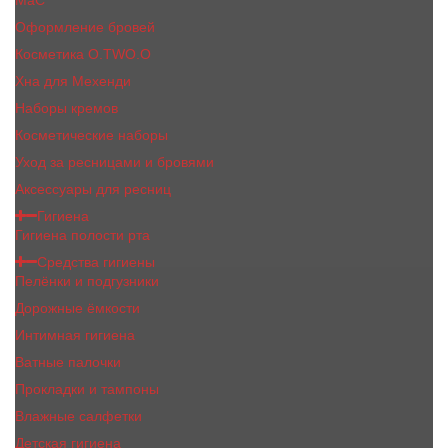
MaC
Оформление бровей
Косметика O.TWO.O
Хна для Мехенди
Наборы кремов
Косметические наборы
Уход за ресницами и бровями
Аксессуары для ресниц
Гигиена
Гигиена полости рта
Средства гигиены
Пелёнки и подгузники
Дорожные ёмкости
Интимная гигиена
Ватные палочки
Прокладки и тампоны
Влажные салфетки
Детская гигиена