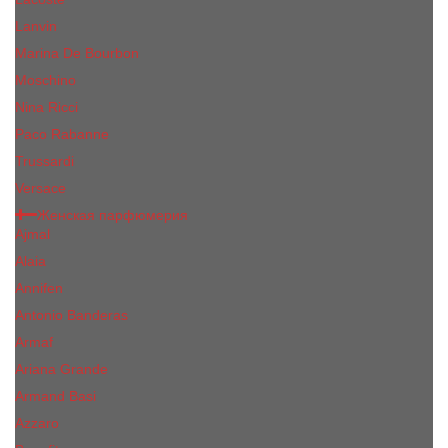
Lanvin
Marina De Bourbon
Moschino
Nina Ricci
Paco Rabanne
Trussardi
Versace
Женская парфюмерия
Ajmal
Alaia
Annifen
Antonio Banderas
Armaf
Ariana Grande
Armand Basi
Azzaro