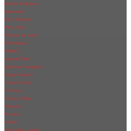
Narciso Rodriguez
Nasomatto
Paco Rabanne
Paris Hilton
Parfums de Marly
Penhaligon​'s
RicHarD
Salvador Dali
Salvatore Ferragamo
Sergio Tacchini
Tiziana Terenzi
Tom Ford
Tommy Hilfiger
Valentino
Versace
Xerjoff
Yves Saint Laurent