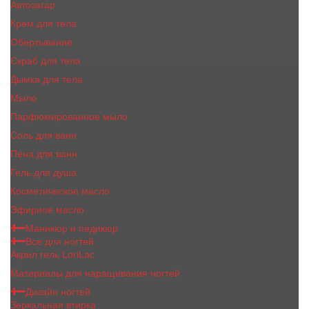
Автозагар
Крем для тела
Обертывание
Скраб для тела
Дымка для тела
Мыло
Парфюмированное мыло
Соль для ванн
Пена для ванн
Гель для душа
Косметическое масло
Эфирное масло
Маникюр и педикюр
Все для ногтей
Акрил гель LoriLac
Материалы для наращивания ногтей
Дизайн ногтей
Зеркальная втирка