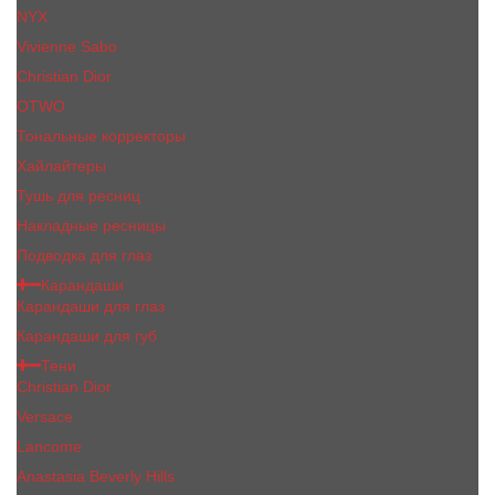
NYX
Vivienne Sabo
Сhristiаn Diоr
OTWO
Тональные корректоры
Хайлайтеры
Тушь для ресниц
Накладные ресницы
Подводка для глаз
Карандаши
Карандаши для глаз
Карандаши для губ
Тени
Christian Dior
Versace
Lancome
Anastasia Beverly Hills