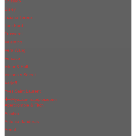
Shiseido
Sisley
Tiziana Terenzi
Tom Ford
Trussardi
Valentino
Vera Wang
Versace
Viktor & Rolf
Victoria s Secret
Xerjoff
Yves Saint Laurent
Мужская парфюмерия
Abercrombie & Fitch
Annifen
Antonio Banderas
Armaf