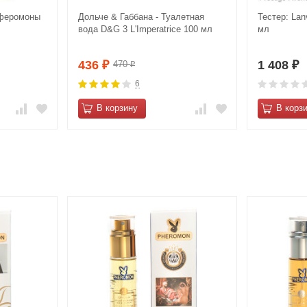
 феромоны
Дольче & Габбана - Туалетная
Тестер: Lanv
вода D&G 3 L'Imperatrice 100 мл
мл
436
1 408
470
₽
₽
₽
6
В корзину
В корз