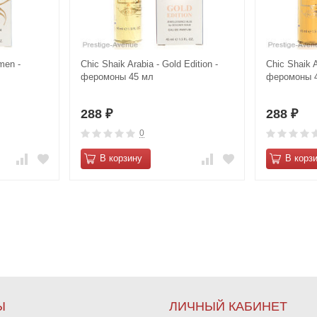
men -
Chic Shaik Arabia - Gold Edition -
Chic Shaik A
феромоны 45 мл
феромоны 
288
288
₽
₽
0
В корзину
В корз
Ы
ЛИЧНЫЙ КАБИНЕТ