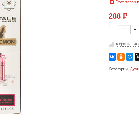
Этот товар 
288
₽
-
+
К сравнению
Категории:
Духи