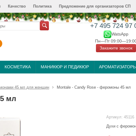
и
Качество
Политика
Предложение для организаторов СП
+7 495 724 97 
WatsApp
Пн—Пт 09:00—19:0
Закажите звонок
КОСМЕТИКА
МАНИКЮР И ПЕДИКЮР
АРОМАТИЗАТОР
монами 45 мл для женщин
Montale - Candy Rose - феромоны 45 мл
45 мл
Артикул:
45116
Духи с феромо