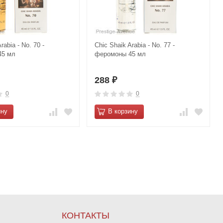
rabia - No. 70 -
Chic Shaik Arabia - No. 77 -
45 мл
феромоны 45 мл
288
₽
0
0
ину
В корзину
КОНТАКТЫ