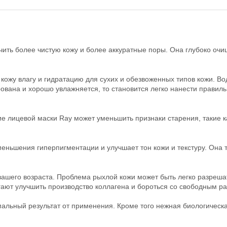
ить более чистую кожу и более аккуратные поры. Она глубоко очи
кожу влагу и гидратацию для сухих и обезвоженных типов кожи. Во
ирована и хорошо увлажняется, то становится легко нанести правил
 лицевой маски Ray может уменьшить признаки старения, такие ка
меньшения гиперпигментации и улучшает тон кожи и текстуру. Она 
 вашего возраста. Проблема рыхлой кожи может быть легко разреш
ют улучшить производство коллагена и бороться со свободным р
альный результат от применения. Кроме того нежная биологическа