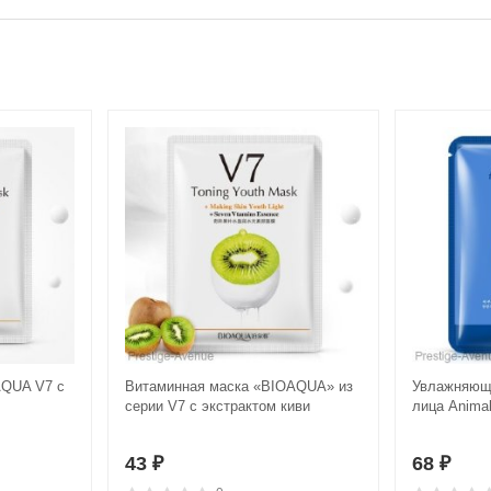
AQUA V7 с
Витаминная маска «BIOAQUA» из
Увлажняюща
серии V7 с экстрактом киви
лица Anima
43
68
₽
₽