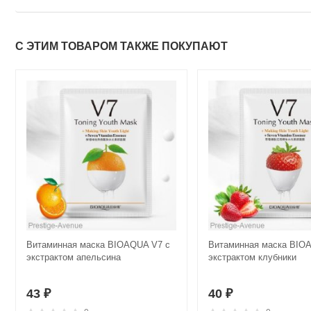
С ЭТИМ ТОВАРОМ ТАКЖЕ ПОКУПАЮТ
Витаминная маска BIOAQUA V7 с
Витaминнaя мaскa BIO
экстрактом апельсина
экстрaктoм клубники
43
40
₽
₽