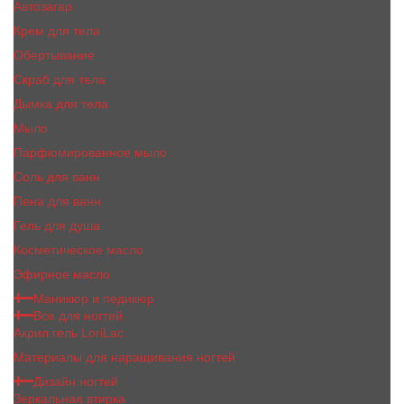
Автозагар
Крем для тела
Обертывание
Скраб для тела
Дымка для тела
Мыло
Парфюмированное мыло
Соль для ванн
Пена для ванн
Гель для душа
Косметическое масло
Эфирное масло
Маникюр и педикюр
Все для ногтей
Акрил гель LoriLac
Материалы для наращивания ногтей
Дизайн ногтей
Зеркальная втирка