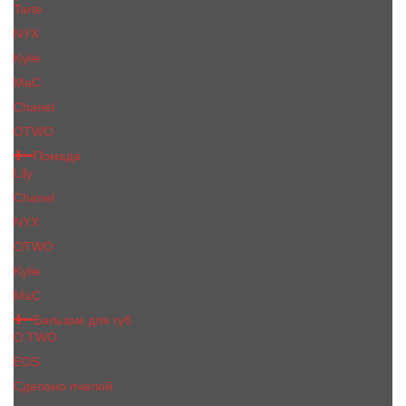
Tarte
NYX
Kylie
MaC
Сhanеl
OTWO
Помада
Lily
Chanel
NYX
OTWO
Kylie
МаС
Бальзам для губ
O.TWO
EOS
Сделано пчелой