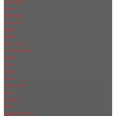
Armand Basi
Azzaro
Baldessarini
Bond № 9
Burberry
Bvlgari
Calvin Klein
Carolina Herrera
Cartier
Cerruti
Сliniquе
Chanel
Christian Dior
Creed
Davidoff
Diesel
Дольче & Габбана