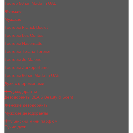
Тестер 50 мл Made In UAE
Женские
Мужские
Тестеры Franck Boclet
Тестеры Les Contes
Тестеры Nasomatto
Тестеры Tiziana Terenzi
Тестеры Jо Malоnе
Тестеры Zarkoperfume
Тестеры 60 мл Made In UAE
Духи с феромонами
Дезодоранты
Дезодоранты BEA'S Beauty & Scent
Женские дезодоранты
Мужские дезодоранты
Женский мини парфюм
Сухие духи