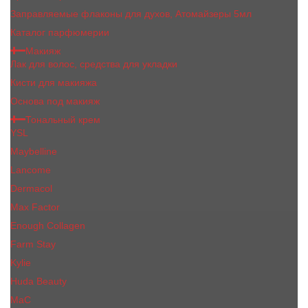
Заправляемые флаконы для духов, Атомайзеры 5мл
Каталог парфюмерии
Макияж
Лак для волос, средства для укладки
Кисти для макияжа
Основа под макияж
Тональный крем
YSL
Maybelline
Lancome
Dermacol
Max Factor
Enough Collagen
Farm Stay
Kylie
Huda Beauty
МаС