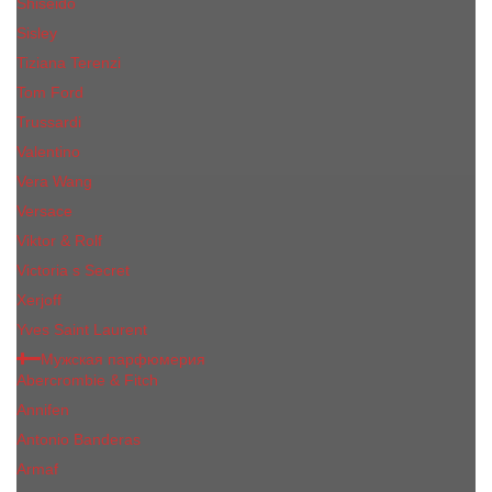
Shiseido
Sisley
Tiziana Terenzi
Tom Ford
Trussardi
Valentino
Vera Wang
Versace
Viktor & Rolf
Victoria s Secret
Xerjoff
Yves Saint Laurent
Мужская парфюмерия
Abercrombie & Fitch
Annifen
Antonio Banderas
Armaf