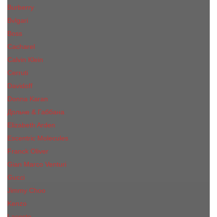
Burberry
Bvlgari
Boss
Cacharel
Calvin Klein
Cerruti
Davidoff
Donna Karan
Дольче & Габбана
Elizabeth Arden
Escentric Molecules
Franck Oliver
Gian Marco Venturi
Gucci
Jimmy Choo
Kenzo
Lacoste