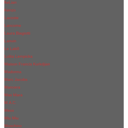
КиLian
Kenzo
Lacoste
Lancome
Laura Biagiotti
Lanvin
Lе Lab0
Lolita Lempicka
Maison Francis Kurkdjian
Madonna
Marc Jacobs
Mancera
Max Mara
M.А.C.
Mexx
Miu Miu
Mоsсhino