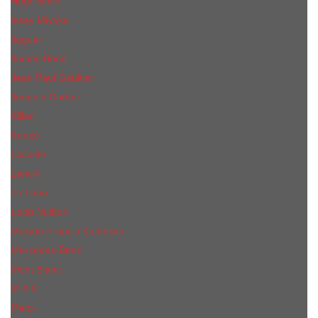
Hugo Boss
Issey Miyake
Jaguar
James Bond
Jean Paul Gaultier
Joaquin Сortes
Kilian
Kenzo
Lacoste
Lanvin
Le Labo
Louis Vuitton
Maison Francis Kurkdjian
Mercedes-Benz
Mont Blanc
M.А.C.
Mexx