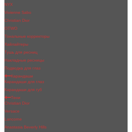
NYX
Vivienne Sabo
Сhristiаn Diоr
OTWO
Тональные корректоры
Хайлайтеры
Тушь для ресниц
Накладные ресницы
Подводка для глаз
Карандаши
Карандаши для глаз
Карандаши для губ
Тени
Christian Dior
Versace
Lancome
Anastasia Beverly Hills