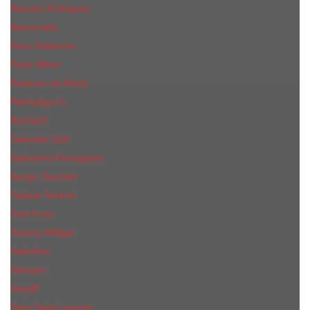
Narciso Rodriguez
Nasomatto
Paco Rabanne
Paris Hilton
Parfums de Marly
Penhaligon​'s
RicHarD
Salvador Dali
Salvatore Ferragamo
Sergio Tacchini
Tiziana Terenzi
Tom Ford
Tommy Hilfiger
Valentino
Versace
Xerjoff
Yves Saint Laurent