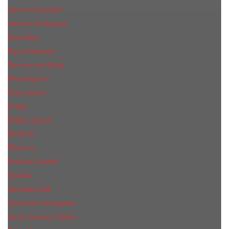
Naomi Campbell
Narciso Rodriguez
Nina Ricci
Paco Rabanne
Parfums de Marly
Penhaligon's
Pepe Jeans
Prada
Ralph Lauren
RicHarD
Rihanna
Roberto Cavalli
Rochas
Salvador Dali
Salvatore Ferragamo
Sarah Jessica Parker