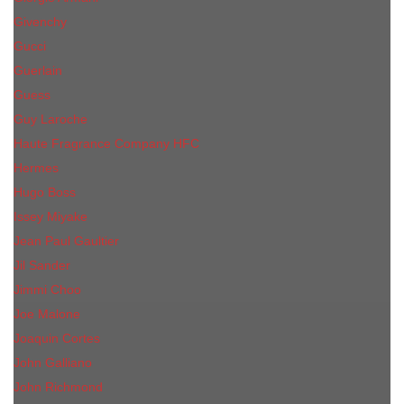
Givenchy
Gucci
Guerlain
Guess
Guy Laroche
Haute Fragrance Company HFC
Hermes
Hugo Boss
Issey Miyake
Jean Paul Gaultier
Jil Sander
Jimmi Choo
Jое Malоnе
Joaquin Cortes
John Galliano
John Richmond