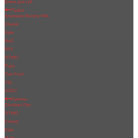
Блеск для губ
Пудра
Anastasia Beverly Hills
Chanel
Kylie
MaC
NYX
OTWO
Pupa
Tom Ford
YSL
ZOZU
Румяна
Christian Dior
OTWO
Сhanеl
Kylie