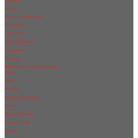
Lanvin
Marina De Bourbon
Moschino
Nina Ricci
Paco Rabanne
Trussardi
Versace
Женская парфюмерия
Ajmal
Alaia
Annifen
Antonio Banderas
Armaf
Ariana Grande
Armand Basi
Azzaro