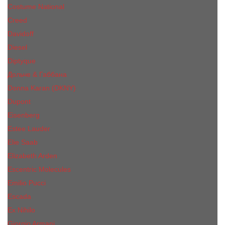
Costume National
Creed
Davidoff
Diesel
Diptyque
Дольче & Габбана
Donna Karan (DKNY)
Dupont
Eisenberg
Еsteе Lаudеr
Elie Saab
Elizabeth Arden
Escentric Molecules
Emilio Pucci
Escada
Ex Nihilo
Giorgio Armani