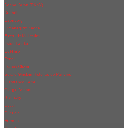
Donna Karan (DKNY)
Dunhill
Eisenberg
Ermenegildo Zegna
Escentric Molecules
Еsteе Lаudеr
Ex Nihilo
Fendi
Franck Olivier
Gerald Ghislain Histoires de Parfums
Gianfranco Ferre
Giorgio Armani
Givenchy
Gucci
Guerlain
Hermes