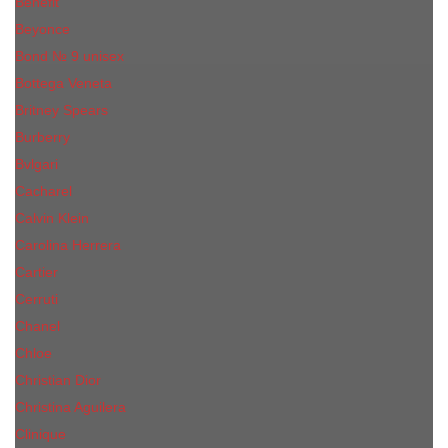
Benefit
Beyonce
Bond № 9 unisex
Bottega Veneta
Britney Spears
Burberry
Bvlgari
Cacharel
Calvin Klein
Carolina Herrera
Cartier
Cerruti
Сhanеl
Chloe
Christian Dior
Christina Aguilera
Сliniquе