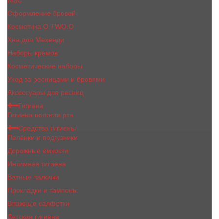
MaC
Оформление бровей
Косметика O.TWO.O
Хна для Мехенди
Наборы кремов
Косметические наборы
Уход за ресницами и бровями
Аксессуары для ресниц
Гигиена
Гигиена полости рта
Средства гигиены
Пелёнки и подгузники
Дорожные ёмкости
Интимная гигиена
Ватные палочки
Прокладки и тампоны
Влажные салфетки
Детская гигиена