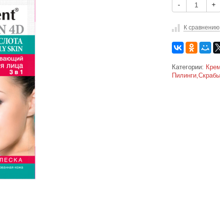
-
+
К сравнению
Категории:
Крем
Пилинги,Скраб