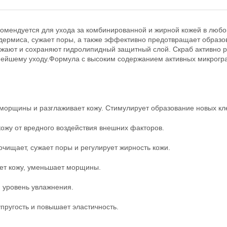
омендуется для ухода за комбинированной и жирной кожей в люб
дермиса, сужает поры, а также эффективно предотвращает образо
ежают и сохраняют гидролипидный защитный слой. Скраб активно р
льнейшему уходу.Формула с высоким содержанием активных микрог
рщины и разглаживает кожу. Стимулирует образование новых кле
жу от вредного воздействия внешних факторов.
 очищает, сужает поры и регулирует жирность кожи.
т кожу, уменьшает морщины.
 уровень увлажнения.
ругость и повышает эластичность.