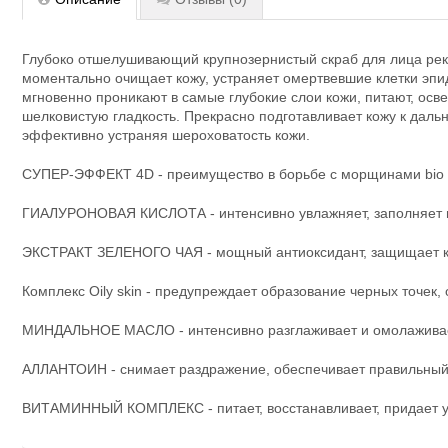
Глубоко отшелушивающий крупнозернистый скраб для лица рек
моментально очищает кожу, устраняет омертвевшие клетки эпи
мгновенно проникают в самые глубокие слои кожи, питают, осв
шелковистую гладкость. Прекрасно подготавливает кожу к да
эффективно устраняя шероховатость кожи.
СУПЕР-ЭФФЕКТ 4D - преимущество в борьбе с морщинами bio
ГИАЛУРОНОВАЯ КИСЛОТА - интенсивно увлажняет, заполняет мо
ЭКСТРАКТ ЗЕЛЕНОГО ЧАЯ - мощный антиоксидант, защищает ко
Комплекс Oily skin - предупреждает образование черных точек,
МИНДАЛЬНОЕ МАСЛО - интенсивно разглаживает и омолаживае
АЛЛАНТОИН - снимает раздражение, обеспечивает правильный
ВИТАМИННЫЙ КОМПЛЕКС - питает, восстанавливает, придает уп